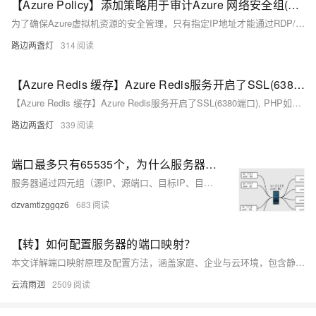
【Azure Policy】添加策略用于审计Azure 网络安全组(NSG)规则 -- 只能特定的IP地址允许3389/22端口访问
为了确保Azure虚拟机资源的安全管理，只有指定IP地址才能通过RDP/SSH远程访问。解决方案包括使用Azure Policy服务扫描所有网络安全组（NSG），检查入站规则中的3389和22端口，并验证源地址是否在允许的IP列表中。不符合条件的NSG规则将被标记为非合规。通过编写特定的Policy Rule并定义允许的IP地址参数，实现集中管控和合规性检查。
路边两盏灯
314
【Azure Redis 缓存】Azure Redis服务开启了SSL(6380端口), PHP如何访问缓存呢？
【Azure Redis 缓存】Azure Redis服务开启了SSL(6380端口), PHP如何访问缓存呢？
路边两盏灯
339
端口最多只有65535个，为什么服务器能承受百万并发
服务器通过四元组（源IP、源端口、目标IP、目标端口）识别不同TCP连接，每条连接对应独立socket。数据包携带四元组信息，服务端据此查找对应socket进行通信。只要四元组任一元素不同，即视为新连接，可创建独立socket。资源充足时，单进程可支持百万级并发连接，socket与端口非一一对应。
dzvamtizggqz6
683
【转】如何配置服务器的端口映射？
本文详解端口映射原理及配置方法，涵盖家庭、企业与云环境，包含静态、动态与双向映射类型，并提供常见问题解决方案。
云流雨洄
2509