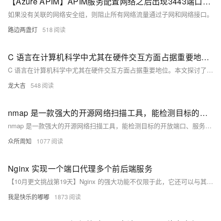
【Azure APIM】APIM服务配置网络之后出现3443端口不通，Management Endpoint不健康状态
如果没有关联的网络安全组，则阻止所有网络流量通过子网和网络接口。
路边两盏灯
518
C 语言在计算机科学中尤其在硬件交互方面占据重要地位。本文探讨了 C 语言与硬件交互的主要方法，包括直接访问硬件寄存器、中断处理、I/O 端口操作、内存映射 I/O 和设备驱动程序开发
C 语言在计算机科学中尤其在硬件交互方面占据重要地位。本文探讨了 C 语言与硬件交互的主要方法，包括直接访问硬件寄存器、中断处理、I/O 端口操作、内存映射 I/O 和设备驱动程序开发，以及面临的挑战和未来趋势，旨在帮助读者深入了解并掌握这些关键技术。
龙大吉
548
nmap 是一款强大的开源网络扫描工具，能检测目标的开放端口、服务类型和操作系统等信息
nmap 是一款强大的开源网络扫描工具，能检测目标的开放端口、服务类型和操作系统等信息。本文分三部分介绍 nmap：基本原理、使用方法及技巧、实际应用及案例分析。通过学习 nmap，您可以更好地了解网络拓扑和安全状况，提升网络安全管理和渗透测试能力。
众所周知
1077
Nginx 实现一个端口代理多个前后端服务
【10月更文挑战第19天】Nginx 的强大功能不仅限于此，它还可以与其他技术和工具相结合，为我们的应用提供更强大的支持和保障。在不断发展的互联网时代，掌握 Nginx 的使用技巧将为我们的工作和生活带来更多的便利和效益。
我是快乐的嘟嘟
1873