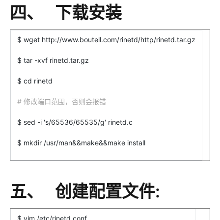
四、 下载安装
$ wget http://www.boutell.com/rinetd/http/rinetd.tar.gz
$ tar -xvf rinetd.tar.gz
$ cd rinetd
#
修改端口范围，否则会报错
$ sed -i 's/65536/65535/g' rinetd.c
$ mkdir /usr/man&&make&&make install
五、 创建配置文件:
$ vim /etc/rinetd.conf