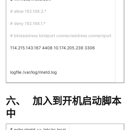
# allow 192.168.2.*
# deny 192.168.1.*
# bindaddress bindport connectaddress connectport
114.215.143.167 4408 10.174.205.239 3306
logfile /var/log/rinetd.log
六、 加入到开机启动脚本
中
$ echo rinetd >> /etc/rc.local