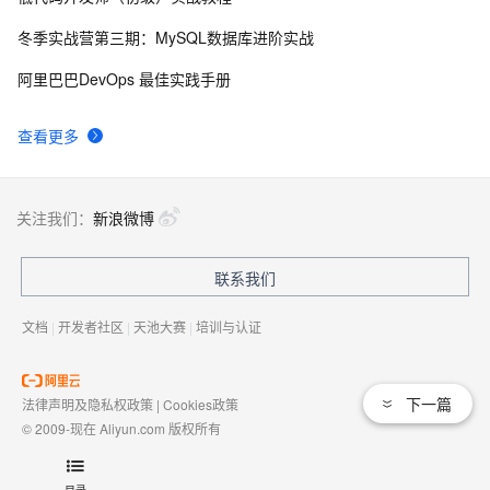
8
冬季实战营第三期：MySQL数据库进阶实战
Docker——如何修改运行中容器的映射端口
18
9
阿里巴巴DevOps 最佳实践手册
关于hybrid端口模式的实验
5
10
查看更多
关注我们：
新浪微博
联系我们
文档
|
开发者社区
|
天池大赛
|
培训与认证
下一篇
法律声明及隐私权政策
|
Cookies政策
© 2009-现在 Aliyun.com 版权所有
增值电信业务经营许可证：
浙B2-20080101
域名注册服务机构许可：
浙D3-20210002