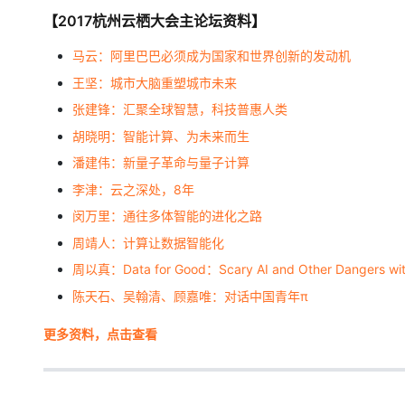
大模型解决方案
【2017杭州云栖大会主论坛资料】
迁移与运维管理
快速部署 Dify，高效搭建 
马云：阿里巴巴必须成为国家和世界创新的发动机
专有云
王坚：城市大脑重塑城市未来
10 分钟在聊天系统中增加
张建锋：汇聚全球智慧，科技普惠人类
胡晓明：智能计算、为未来而生
潘建伟：新量子革命与量子计算
李津：云之深处，8年
闵万里：通往多体智能的进化之路
周靖人：计算让数据智能化
周以真：Data for Good：Scary AI and Other Dangers wit
陈天石、吴翰清、顾嘉唯：对话中国青年π
更多资料，点击查看