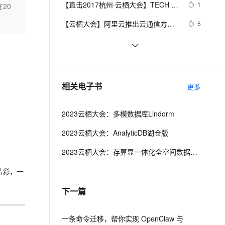
安全
【直击2017杭州·云栖大会】TECH 
我要投诉
e-1.1-I2V
Cosyvoice-V3-Flash
1
20
PolarDB
上云场景组合购
Milvus 弹性伸缩功能新增节
的技术都在这了！
伴
INSIGHT企业级技术赋能专场
漫剧创作，剧本、分镜、视频高效生成
100%兼容MySQL、PostgreSQL，兼容Oracle，支持集中和分布式
覆盖90%+业务场景，专享组合折扣价
点支持范围
畅自然，细节丰富
高表现力语音合成大模型，语音克隆听感自然
VPN
【云栖大会】阿里云推出云通信方案  
5
具备短信、语音、流量、推送等7大服
ernetes 版 ACK
云聚AI 严选权益
AI 原生数据库服务发布
SSL 证书
北京云栖大会MaxCompute又出大
7120
2V
Fun-ASR
务
，一键激活高效办公新体验
理容器应用的 K8s 服务
精选AI产品，从模型到应用全链提效
Agent 数据网关
招，Python UDF抢先体验!
文戏情感细腻自然，动作戏激烈拳拳到肉，实现更强表演能力
支持中英文自由切换，具备更强的噪声鲁棒性
堡垒机
云栖大会SaaS加速器专场 | 阿里云朱
8
AI 用量加速计划
云原生数据库 PolarDB
以军：阿里云心选——面向渠道商的
防火墙
、识别商机，让客服更高效、服务更出色。
【云栖大会】今年的杭州云栖大
新老同享，达量后返
Agentic Database 发布
8047
相关电子书
商业红利
更多
会，“小而美”客户再成亮点
主机安全
应用
2023云栖大会：多模数据库Lindorm
千问办公
NEW
AI 应用及服务市场
的智能体编程平台
一站式AI生产力平台
2023云栖大会：AnalyticDB湖仓版
AI 应用
伶鹊
2023云栖大会：存算显一体化全空间数据管理
企业级人与Agent协作平台，接入和调度多个数字员工
智能客服平台，对话机器人、对话分析、智能外呼
大模型
精彩，一
大模型服务平台百炼 - 全妙
自然语言处理
下一篇
应用创作平台
多模态内容创作工具，已接入 DeepSeek
数据标注
机器学习
一条命令迁移，帮你实现 OpenClaw 与