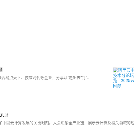
顾
2025云栖大会中企出海技术分论坛聚焦中国企业全球化挑战，阿里云联合易点天下、技威时代等企业，分享从“走出去”到“扎下根”的技术路径。论坛展示阿里云在基础设施、网络、安全、AI与数据库等领域的创新成果，推出全球一张网、AI网关、瑶池数据库等解决方案，助力企业构建安全、智能、敏捷的全球云底座，推动中国技术出海迈向新阶段。
见证