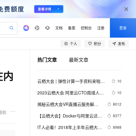
文档
备案
控制台
注册
登录
个人
积分
发布
验
作计划
器
AI 活动
专业服务
服务伙伴合作计划
开发者社区
加入我们
产品动态
服务平台百炼
阿里云 OPC 创新助力计划
热门文章
最新文章
一站式生成采购清单，支持单品或批量购买
io：打造专属 AI 语音助手
S产品伙伴计划（繁花）
峰会
CS
造的大模型服务与应用开发平台
一句话生成原生可编辑精美 PPT 文稿
AI 生产力先锋
Al MaaS 服务伙伴赋能合作
域名
博文
Careers
至高可申请百万元
Qwen3.8-Max 模型上线
在内
开启高性价比 AI 编程新体验
弹性可伸缩的云计算服务
Qwen-Audio-3.0-Realtime 端到端实时语音角色扮演
输入一句话想法, 轻松生成专业的 PPT
先锋实践拓展 AI 生产力的边界
Token 补贴，五大权
计划
海大会
伙伴信用分合作计划
商标
问答
社会招聘
云栖大会 | 弹性计算一手资料来啦！
10
益加速 OPC 成功
eek-V4-Pro
SS
一键部署幻兽帕鲁游戏服务器
飞天发布时刻
HOT
Open Search 向量检索版支
划
备案
电子书
校园招聘
（持续更新中）
pSeek-V4-Pro
视频创作，一键激活电商全链路生产力
稳定、安全、高性价比、高性能的云存储服务
一键购买专属联机服务器，轻松开启游戏
所见，即是所愿
持视频检索 Pipeline 功能
更多支持
2023云栖大会 阿里云CTO周靖人，
10
划
公司注册
镜像站
视频生成
语音识别与合成
打造一朵AI时代最开放的云
专属 QwenPaw
漫剧工坊：一站式动画创作平台
AI 实训营
HOT
应用身份服务 (IDaaS)
揭秘云栖大会VR直播云服务解决
8012
合作伙伴培训与认证
划
上云迁移
站生成，高效打造优质广告素材
全接入的云上超级电脑
从聊天伙伴进化为能主动干活的本地数字员工
快速生产连贯的高质量长漫剧
从基础到进阶，Agent 创客手把手教你
OpenClaw 管理能力上线
方案的技术亮点和核心能力
版权
lScope
我要反馈
e-1.1-T2V
Qwen3-TTS-Flash
【云栖大会】Docker与阿里云达成
8377
查询合作伙伴
n Alibaba Cloud ISV 合作
代维服务
建企业门户网站
10 分钟搭建微信、支付宝小程序
MaxCompute MaxFrame 提
战略合作 为企业级客户提供容器
畅细腻的高质量视频
离线语音合成大模型，多语言方言自适应，低延迟高稳定
创新加速
IT人必看！2018年上半年云栖大会
ope
登录合作伙伴管理后台
8988
我要建议
站，无忧落地极速上线
以可视化方式快速构建移动和 PC 门户网站
国内短信简单易用，安全可靠，秒级触达，全球覆盖200+国家和地区。
高效部署网站，快速应用到小程序
供自动弹性内存功能
服务
300份干货PPT免费开放！最前沿