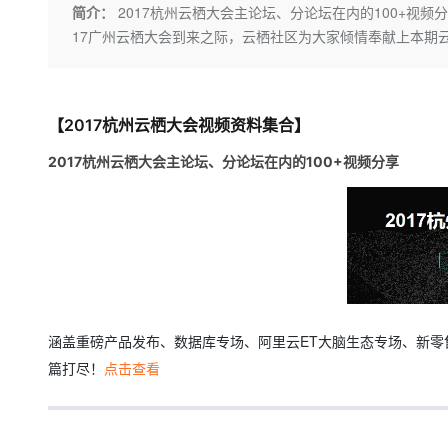
存储
天池大赛
Qwen3.7-Plus
简介：
2017杭州云栖大会主论坛、分论坛在内的100+视频分
云解析DNS
解决方案免费试用 新老
电子合同
17广州云栖大会到来之际，云栖社区为大家倾情奉献上本期
最高领取价值200元试用
能看、能想、能动手的多模
安全
网络与CDN
AI 算法大赛
畅捷通
大数据开发治理平台 Data
AI 产品 免费试用
网络
安全
云开发大赛
Qwen3-VL-Plus
Tableau 订阅
1亿+ 大模型 tokens 和 
可观测
入门学习赛
中间件
【2017杭州云栖大会视频资料集合】
AI空中课堂在线直播课
云防火墙
140+云产品 免费试用
上云与迁云
云原生的云上边界网络安全
产品新客免费试用，最长1
2017杭州云栖大会主论坛、分论坛在内的100+视频分享
数据库
生态解决方案
大模型服务
企业出海
大模型ACA认证体验
大数据计算
助力企业全员 AI 认知与能
行业生态解决方案
千问AI平台-Token Plan
政企业务
媒体服务
开发者生态解决方案
企业服务与云通信
千问AI平台-模型体验
AI 开发和 AI 应用解决
在线体验全尺寸、多种模态
域名与网站
涵盖重磅产品发布、数据库专场、阿里云ET大脑生态专场、新零
Happy 系列大模型
终端用户计算
篇打尽！
点击查看
Serverless
开发工具