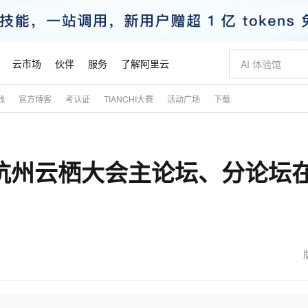
云市场
伙伴
服务
了解阿里云
践
官方博客
考认证
TIANCHI大赛
活动广场
下载
AI 特惠
数据与 API
成为产品伙伴
企业增值服务
最佳实践
价格计算器
AI 场景体
基础软件
产品伙伴合
阿里云认证
市场活动
配置报价
大模型
自助选配和估算价格
新方式
睿译宝，AI翻译排版一步到位
智启 AI 普惠权益
产品生态集成认证中心
企业支持计划
云上春晚
域名与网站
千问官方 MaaS 平台，为开发者和 Agent 而生，新用户赠送 1 亿 + tokens 额度
Qwen Aud
AI Coding
阿里云Maa
2026 阿里云
云服务器 E
为企业打
数据集
Windows
大模型认证
模型
NEW
NEW
7杭州云栖大会主论坛、分论坛
交付可用成果
值低价云产品抢先购
上传文档即自动完成翻译和格式还原
至高享 1亿+免费 tokens，加速 Al 应用落地
提供智能易用的域名与建站服务
智能编程，一键
安全可靠、
产品生态伙伴
专家技术服务
云上奥运之旅
弹性计算合作
阿里云中企出
手机三要素
宝塔 Linux
全部认证
价格优势
有专属领域专家
GLM-5.2：长任务时代开源旗舰模型
阿里云 OPC 创新助力计划
千问大模型
即刻拥有 DeepS
AI 电商营销
对象存储 O
大模型
产品生态伙伴工作台
企业增值服务台
云栖战略参考
云存储合作计
云栖大会
身份实名认证
CentOS
训练营
推动算力普惠，释放技术红利
最高返9万
多领域专家智能体,一键组建 AI 虚拟交付团队
快速构建应用程序和网站，即刻迈出上云第一步
至高百万元 Token 补贴，加速一人公司成长
多元化、高性能、安全可靠的大模型服务
真正可用的 1M 上下文,一次完成代码全链路开发
轻松解锁专属 Dee
从图文生成到
云上的中国
数据库合作计
活动全景
短信
Docker
图片和
站式影视创作平台
Hermes Agent，打造自进化智能体
Token Plan 模型订阅计划
数字证书管理服务（原SSL证书）
5 分钟轻松部署
AI 广告创作
无影云电脑
企业成长
NEW
信息公告
看见新力量
云网络合作计
OCR 文字识别
JAVA
证享300元代金券
可视化编排打通从文字构思到成片全链路闭环
全托管，含MySQL、PostgreSQL、SQL Server、MariaDB多引擎
自主进化，持久记忆，越用越聪明
Qwen3.8-Max 首发尝鲜，限时加量 10 倍，夜间低至2折
实现全站HTTPS，呈现可信的WEB访问
图文、视频一
随时随地安
魔搭 Mode
Kimi-K3
HappyHors
NEW
loud
服务实践
官网公告
金融模力时刻
Salesforce O
版
发票查验
全能环境
Claude Code + GStack 打造工程团队
千问办公，限时限量积分加倍
Qoder
低代码高效构
AI 建站
短信服务
型
NEW
作计划
Kimi 最新旗舰模型，长程编程与推理利器
让文字生成流
计划
创新中心
魔搭 ModelSc
健康状态
理服务
让AI从“聊天伙伴”进化为能干活的“数字员工”
安装技能 GStack，拥有专属 AI 工程团队
你的AI工作搭子，覆盖日常办公高频场景
面向真实软件的智能体编程平台
0 代码专业建
客户案例
天气预报查询
操作系统
态合作计划