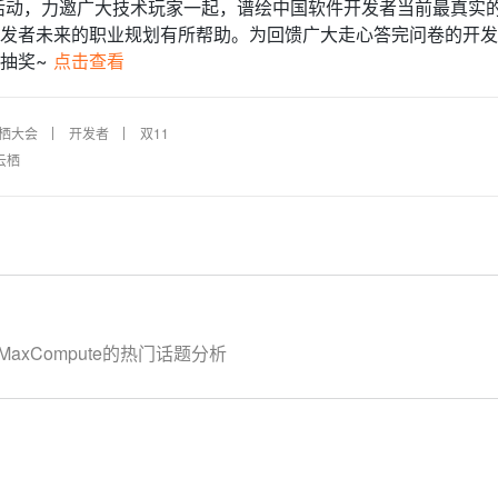
调查”活动，力邀广大技术玩家一起，谱绘中国软件开发者当前最真实
发者未来的职业规划有所帮助。为回馈广大走心答完问卷的开发
抽奖~
点击查看
栖大会
开发者
双11
云栖
MaxCompute的热门话题分析