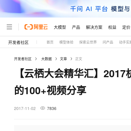
大模型
产品
解决方案
权益
定价
开发者社区
首页
模型体验
探索云世界
问产品
动手实
大模型
产品
解决方案
权益
定价
云市场
伙伴
服务
了解阿里云
精选产品
精选解决方案
普惠上云
产品定价
精选商城
成为销售伙伴
售前咨询
为什么选择阿里云
千问AI平台
开发者社区
大数据
文章
正文
了解云产品的定价详情
大模型服务平台百炼
千问办公，解锁你的工作
普惠上云 官方力荐
分销伙伴
在线服务
网站建设
什么是云计算
大
【云栖大会精华汇】201
大模型服务与应用平台
企业级Agent产品，直接
云服务器38元/年起，超
咨询伙伴
多端小程序
技术领先
云上成本管理
售后服务
轻量应用服务器
Agency Agents：拥
官方推荐返现计划
大模型
精选产品
精选解决方案
Salesforce 国际版订阅
稳定可靠
的100+视频分享
管理和优化成本
推荐新用户得奖励，单订单
销售伙伴合作计划
自助服务
友盟天域
安全合规
人工智能与机器学习
AI
文本生成
云数据库 RDS
HappyHorse 打造一
云工开物
无影生态合作计划
在线服务
观测云
分析师报告
高校专属算力普惠，学生认
计算
互联网应用开发
2017-11-02
7836
Qwen3.8-Max
HOT
Salesforce On Alibaba C
工单服务
Tuya 物联网平台阿里云
研究报告与白皮书
人工智能平台 PAI
快速拥有专属 OpenClaw
大模
Consulting Partner 合
大数据
容器
智能体时代全能旗舰模型
免费试用
短信专区
一站式AI开发、训练和推
蓝凌 OA
AI 大模型销售与服务生
现代化应用