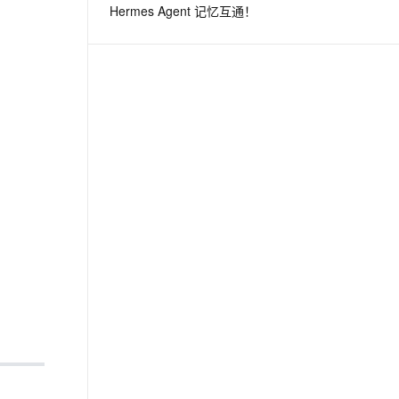
Hermes Agent 记忆互通！
息提取
与 AI 智能体进行实时音视频通话
从文本、图片、视频中提取结构化的属性信息
构建支持视频理解的 AI 音视频实时通话应用
t.diy 一步搞定创意建站
构建大模型应用的安全防护体系
通过自然语言交互简化开发流程,全栈开发支持
通过阿里云安全产品对 AI 应用进行安全防护