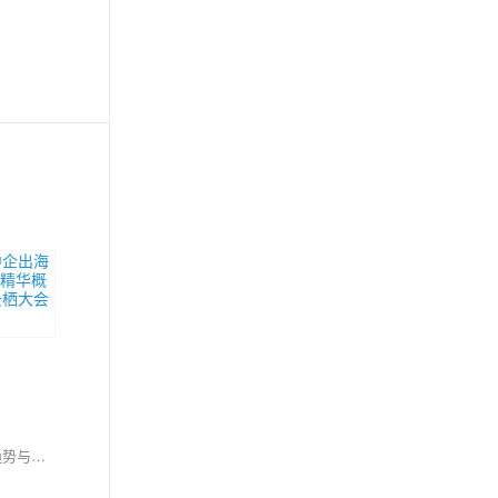
云栖大会始于2009年，2015年正式更名，至今已成功举办15届，见证了中国云计算发展的关键时刻。大会汇聚全产业链，展示云计算及相关领域的趋势与创新。2024年9月19日，阿里云百炼专场将在云栖小镇D场馆2-2厅举行，探讨多端融合与开放架构，加速AI创新应用落地，共建繁荣生态。欢迎扫码注册参会，共筑智能化未来。