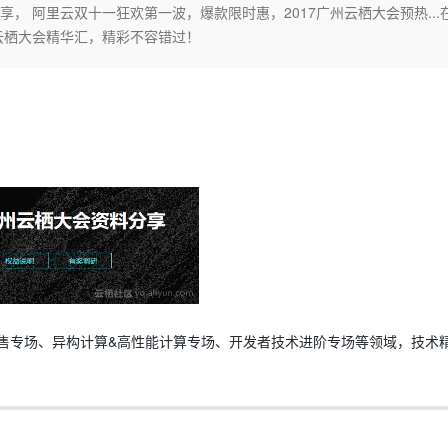
Deepseek-v4-pro
HappyHors
享， 阿里云双十一狂欢第一波，爆款限时惠，2017广州云栖大会预热...在
同享
万小智 AI 建站低至 15元/月
Qoder CN
AI 短剧/漫剧
云原生数据库 
快递物流查询
WordPress
成为服务伙
高校合作
云栖大会精华汇，精彩不容错过！
点，立即开启云上创新
覆盖公网/内网、递归/权威、移动APP等全场景解析服务
送.CN域名，送备案服务码
基于千问大模型等，支持代码智能生成、研发智能问答
AI助力短剧
态智能体模型
旗舰 MoE 大模型，百万上下文与顶尖推理能力
图生视频，流
Ubuntu
服务生态伙伴
云工开物
企业应用
Works
Night Plan 支持 Qwen 3.8-Max
云原生大数据计算服务 MaxCompute
AI 办公
容器服务 Kub
NEW
GLM-5.2
Wan2.7-T
Red Hat
30+ 款产品免费体验
Data Agent 驱动的一站式 Data+AI 开发治理平台
夜间 5 折，Qwen/Meoo/TokenPlan 客户专享
面向分析的企业级SaaS模式云数据仓库
AI智能应用
提供一站式管
科研合作
视觉 Coding、空间感知、多模态思考等全面升级
1M上下文，专为长程任务能力而生
ERP
堂（旗舰版）
SUSE
智能客服
CRM
防护产品
2个月
自动承接线索
建站小程序
OA 办公系统
AI 应用构建
大模型原生
力提升
财税管理
模板建站
Qoder
大模型服务平台百炼-应用模版
HOT
NEW
面向真实软件
个人版上线、团队版降价；千问3.8-Max首发发尝鲜
丰富多元化的应用模版和解决方案
400电话
定制建站
万有无界
大模型服务平台百炼-智能体
方案
广告营销
模板小程序
的模型效果
灵活可视化地构建企业级 Agent
定制小程序
售专场、异构计算&高性能计算专场、开发者技术进阶专场等领域，技术
秒悟
人工智能平台 PAI
APP 开发
云端极速 AI 
新一代 AI 视频生成模型，深度适配广告营销等场景
AI Native 的算法工程平台，一站式完成建模、训练、推理服务部署
建站系统