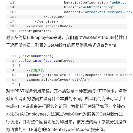
  13:
                       behaviorConfiguration=
"webHttp"
  14:
                       binding=
"webHttpBinding"
  15:
                       contract=
"Artech.WcfServices.Serv
  16:
             </service>
  17:
         </services>
  18:
     </system.serviceModel>
  19:
 </configuration>
对于契约接口IEmployees来说，我们通过WebGetAttribute特性用
于返回所有员工列表的GetAll操作的回复消息格式设置为Xml。
   1:
 [ServiceContract]
   2:
public
interface
 IEmployees
   3:
 {
   4:
//其他成员
   5:
     [WebGet(UriTemplate = 
"all"
,ResponseFormat = WebMes
   6:
     IEnumerable<Employee> GetAll();
   7:
 }
对于REST服务调用来说，其本质就是一种普通的HTTP请求，与针
对某个网页的访问并没有什么本质的不同，所以我们完全可以手工
生成HTTP请求来进行服务的访问。为此我们创建了如下一个静态
方法GetAllEmployees方法通过WebClient对服务的GetAll操作进
行调用，并将整个回复消息打印出来，该方法的两个参数分别是作
为请求的HTTP消息的Content-Type和Accept报头值。