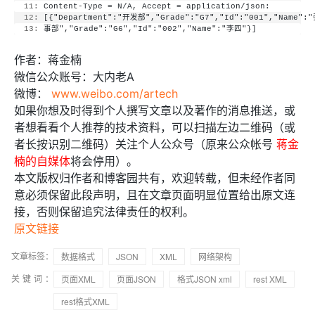
  11:
 Content-Type = N/A, Accept = application/json:
  12:
 [{"Department":"开发部","Grade":"G7","Id":"001","Name":
  13:
 事部","Grade":"G6","Id":"002","Name":"李四"}]
作者：蒋金楠
微信公众账号：大内老A
微博：
www.weibo.com/artech
如果你想及时得到个人撰写文章以及著作的消息推送，或
者想看看个人推荐的技术资料，可以扫描左边二维码（或
者长按识别二维码）关注个人公众号（原来公众帐号
蒋金
楠的自媒体
将会停用）。
本文版权归作者和博客园共有，欢迎转载，但未经作者同
意必须保留此段声明，且在文章页面明显位置给出原文连
接，否则保留追究法律责任的权利。
原文链接
文章标签：
数据格式
JSON
XML
网络架构
关键词：
页面XML
页面JSON
格式JSON xml
rest XML
rest格式XML