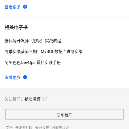
查看更多
Json.net说法——（一）修饰标签，日期序列化
497
10
相关电子书
低代码开发师（初级）实战教程
冬季实战营第三期：MySQL数据库进阶实战
阿里巴巴DevOps 最佳实践手册
查看更多
关注我们：
新浪微博
联系我们
文档
|
开发者社区
|
天池大赛
|
培训与认证