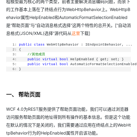
程模型最为核心的两个类型，前者主要解决消息编码问题，而余下
的工作基本上落在了终结点行为WebHttpBehavior上。WebHttpB
ehavior属性HelpEnabled和AutomaticFormatSelectionEnabled
是“帮助页面”与“自动消息格式选择”这两个特性的总开关。[“自动消
息格式(JSON/XML)选择”源代码从
这里
下载]
   1:
public
class
 WebHttpBehavior : IEndpointBehavior, ...
   2:
 {
   3:
//其他成员    
   4:
public
virtual
bool
 HelpEnabled { get; set; }
   5:
public
virtual
bool
 AutomaticFormatSelectionEnabled
   6:
 }
一、 帮助页面
WCF 4.0为REST服务提供了帮助页面功能，我们可以通过浏览器
访问服务帮助页面的地址得到所有操作的基本信息。但是这个功能
在默认的情况下是关闭的，我们需要通过应用在终结点上的WebHt
tpBehavior行为的HelpEnabled属性开启该功能。