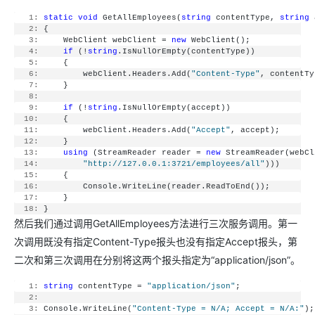
   1:
static
void
 GetAllEmployees(
string
 contentType, 
string
 
   2:
 {
   3:
     WebClient webClient = 
new
 WebClient();
   4:
if
 (!
string
.IsNullOrEmpty(contentType))
   5:
     {
   6:
         webClient.Headers.Add(
"Content-Type"
, contentTy
   7:
     }
   8:
   9:
if
 (!
string
.IsNullOrEmpty(accept))
  10:
     {
  11:
         webClient.Headers.Add(
"Accept"
, accept);
  12:
     }
  13:
using
 (StreamReader reader = 
new
 StreamReader(webCl
  14:
"http://127.0.0.1:3721/employees/all"
)))
  15:
     {
  16:
         Console.WriteLine(reader.ReadToEnd());
  17:
     }
  18:
 }
然后我们通过调用GetAllEmployees方法进行三次服务调用。第一
次调用既没有指定Content-Type报头也没有指定Accept报头，第
二次和第三次调用在分别将这两个报头指定为“application/json”。
   1:
string
 contentType = 
"application/json"
;
   2:
   3:
 Console.WriteLine(
"Content-Type = N/A; Accept = N/A:"
);