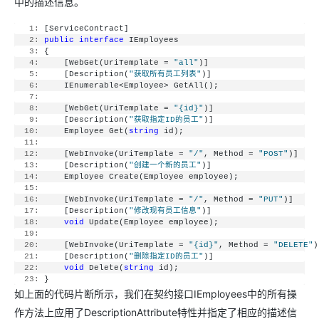
中的描述信息。
   1:
 [ServiceContract]
   2:
public
interface
 IEmployees
   3:
 {
   4:
     [WebGet(UriTemplate = 
"all"
)]
   5:
     [Description(
"获取所有员工列表"
)]
   6:
     IEnumerable<Employee> GetAll();
   7:
   8:
     [WebGet(UriTemplate = 
"{id}"
)]
   9:
     [Description(
"获取指定ID的员工"
)]
  10:
     Employee Get(
string
 id);
  11:
  12:
     [WebInvoke(UriTemplate = 
"/"
, Method = 
"POST"
)]
  13:
     [Description(
"创建一个新的员工"
)]
  14:
     Employee Create(Employee employee);
  15:
  16:
     [WebInvoke(UriTemplate = 
"/"
, Method = 
"PUT"
)]
  17:
     [Description(
"修改现有员工信息"
)]
  18:
void
 Update(Employee employee);
  19:
  20:
     [WebInvoke(UriTemplate = 
"{id}"
, Method = 
"DELETE"
)
  21:
     [Description(
"删除指定ID的员工"
)]
  22:
void
 Delete(
string
 id);
  23:
 }
如上面的代码片断所示，我们在契约接口IEmployees中的所有操
作方法上应用了DescriptionAttribute特性并指定了相应的描述信