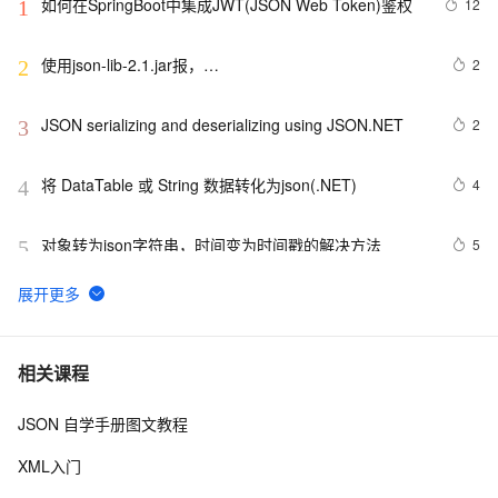
如何在SpringBoot中集成JWT(JSON Web Token)鉴权
12
1
使用json-lib-2.1.jar报，
2
2
org.apache.struts2.json.JSONWriter can not access a 
member of class 
JSON serializing and deserializing using JSON.NET
2
3
org.apache.commons.dbcp.PoolingDataSource$PoolGuardConn
将 DataTable 或 String 数据转化为json(.NET)
4
4
对象转为json字符串，时间变为时间戳的解决方法
5
5
Python：使用PyJWT实现JSON Web Tokens加密解密
2
6
cpp struct json相互转换
18
7
相关课程
JSON 自学手册图文教程
java里json常见的转换方法
6
8
XML入门
Go 结构体与 JSON 之间的转换
8
9