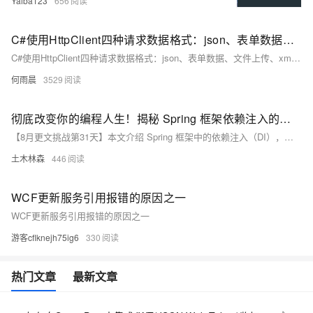
Yaiba123
656
C#使用HttpClient四种请求数据格式：json、表单数据、文件上传、xml格式
C#使用HttpClient四种请求数据格式：json、表单数据、文件上传、xml格式
何雨晨
3529
彻底改变你的编程人生！揭秘 Spring 框架依赖注入的神奇魔力，让你的代码瞬间焕然一新！
【8月更文挑战第31天】本文介绍 Spring 框架中的依赖注入（DI），一种降低代码耦合度的设计模式。通过 Spring 的 DI 容器，开发者可专注业务逻辑而非依赖管理。文中详细解释了 DI 的基本概念及其实现方式，如构造器注入、字段注入与 setter 方法注入，并提供示例说明如何在实际项目中应用这些技术。通过 Spring 的 @Configuration 和 @Bean 注解，可轻松定义与管理应用中的组件及其依赖关系，实现更简洁、易维护的代码结构。
土木林森
446
WCF更新服务引用报错的原因之一
WCF更新服务引用报错的原因之一
游客cflknejh75ig6
330
热门文章
最新文章