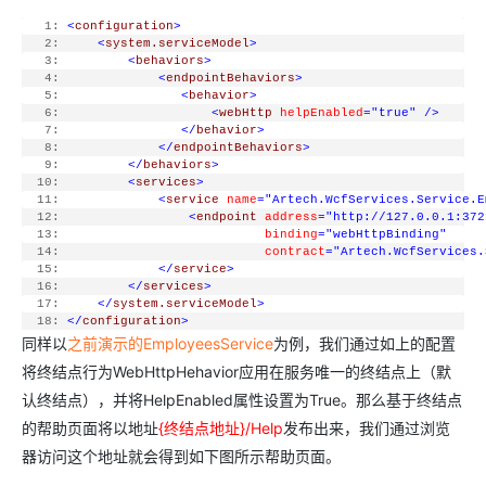
   1:
<
configuration
>
   2:
<
system.serviceModel
>
   3:
<
behaviors
>
   4:
<
endpointBehaviors
>
   5:
<
behavior
>
   6:
<
webHttp
helpEnabled
="true"
/>
   7:
</
behavior
>
   8:
</
endpointBehaviors
>
   9:
</
behaviors
>
  10:
<
services
>
  11:
<
service
name
="Artech.WcfServices.Service.E
  12:
<
endpoint
address
="http://127.0.0.1:372
  13:
binding
="webHttpBinding" 
  14:
contract
="Artech.WcfServices.
  15:
</
service
>
  16:
</
services
>
  17:
</
system.serviceModel
>
  18:
</
configuration
>
同样以
之前演示的EmployeesService
为例，我们通过如上的配置
将终结点行为WebHttpHehavior应用在服务唯一的终结点上（默
认终结点），并将HelpEnabled属性设置为True。那么基于终结点
的帮助页面将以地址
{终结点地址}/Help
发布出来，我们通过浏览
器访问这个地址就会得到如下图所示帮助页面。