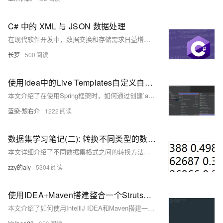
C# 中的 XML 与 JSON 数据处理
在现代软件开发中，数据交换和存储需求日益增长，XML 和 JSON 成为最常用的数据格式。本文从 C# 角度出发，详细介绍如何处理这两种格式，并提供示例代码。对于 XML，我们介绍了读取、创建和写入 XML 文件的方法；对于 JSON，则展示了如何使用 Newtonsoft.Json 库进行数据解析和序列化。此外，文章还总结了常见问题及其解决方案，帮助开发者更好地应对实际项目中的挑战。
长梦
500
使用idea中的Live Templates自定义自动生成Spring所需的XML配置文件格式
本文介绍了在使用Spring框架时，如何通过创建`applicationContext.xml`配置文件来管理对象。首先，在resources目录下新建XML配置文件，并通过IDEA自动生成部分配置。为完善配置，特别是添加AOP支持，可以通过IDEA的Live Templates功能自定义XML模板。具体步骤包括：连续按两次Shift搜索Live Templates，配置模板内容，输入特定前缀（如spring）并按Tab键即可快速生成完整的Spring配置文件。这样可以大大提高开发效率，减少重复工作。
蓝染-惣右介
1222
数据集学习笔记(二): 转换不同类型的数据集用于模型训练(XML、VOC、YOLO、COCO、JSON、PNG)
本文详细介绍了不同数据集格式之间的转换方法，包括YOLO、VOC、COCO、JSON、TXT和PNG等格式，以及如何可视化验证数据集。
zzy的aly
5304
使用IDEA+Maven搭建整合一个Struts2+Spring4+Hibernate4项目，混合使用传统Xml与@注解，返回JSP视图或JSON数据，快来给你的SSH老项目翻新一下吧
本文介绍了如何使用IntelliJ IDEA和Maven搭建一个整合了Struts2、Spring4、Hibernate4的J2EE项目，并配置了项目目录结构、web.xml、welcome.jsp以及多个JSP页面，用于刷新和学习传统的SSH框架。