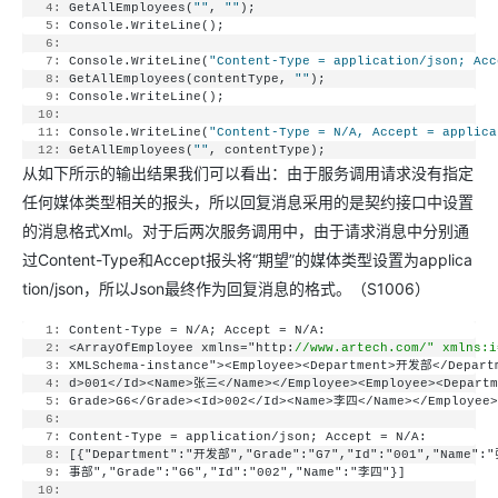
   4:
 GetAllEmployees(
""
, 
""
);
   5:
 Console.WriteLine();
   6:
   7:
 Console.WriteLine(
"Content-Type = application/json; Acc
   8:
 GetAllEmployees(contentType, 
""
);
   9:
 Console.WriteLine();
  10:
  11:
 Console.WriteLine(
"Content-Type = N/A, Accept = applica
  12:
 GetAllEmployees(
""
, contentType);
从如下所示的输出结果我们可以看出：由于服务调用请求没有指定
任何媒体类型相关的报头，所以回复消息采用的是契约接口中设置
的消息格式Xml。对于后两次服务调用中，由于请求消息中分别通
过Content-Type和Accept报头将“期望”的媒体类型设置为applica
tion/json，所以Json最终作为回复消息的格式。（S1006）
   1:
 Content-Type = N/A; Accept = N/A:
   2:
 <ArrayOfEmployee xmlns="http:
//www.artech.com/" xmlns:i
   3:
 XMLSchema-instance"><Employee><Department>开发部</Depart
   4:
 d>001</Id><Name>张三</Name></Employee><Employee><Depart
   5:
 Grade>G6</Grade><Id>002</Id><Name>李四</Name></Employee>
   6:
   7:
 Content-Type = application/json; Accept = N/A:
   8:
 [{"Department":"开发部","Grade":"G7","Id":"001","Name":
   9:
 事部","Grade":"G6","Id":"002","Name":"李四"}]
  10: