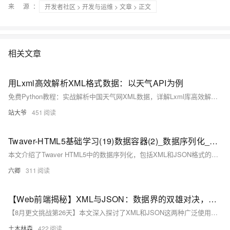
来 源：
开发者社区
>
开发与运维
>
文章
> 正文
相关文章
用Lxml高效解析XML格式数据：以天气API为例
免费Python教程：实战解析中国天气网XML数据，详解Lxml库高效解析技巧、XPath用法、流式处理大文件及IP封禁应对策略，助你构建稳定数据采集系统。
站大爷
451
Twaver-HTML5基础学习(19)数据容器(2)_数据序列化_XML、Json
本文介绍了Twaver HTML5中的数据序列化，包括XML和JSON格式的序列化与反序列化方法。文章通过示例代码展示了如何将DataBox中的数据序列化为XML和JSON字符串，以及如何从这些字符串中反序列化数据，重建DataBox中的对象。此外，还提到了用户自定义属性的序列化注册方法。
六卿
311
【Web前端揭秘】XML与JSON：数据界的双雄对决，你的选择将如何改写Web世界的未来？
【8月更文挑战第26天】本文深入探讨了XML和JSON这两种广泛使用的数据交换格式在Web前端开发中的应用。XML采用自定义标签描述数据结构，适用于复杂层次数据的表示，而JSON则以键值对形式呈现数据，更为轻量且易解析。通过对两种格式的示例代码、结构特点及应用场景的分析，本文旨在帮助读者更好地理解它们的差异，并根据实际需求选择最合适的数据交换格式。
土木林森
422