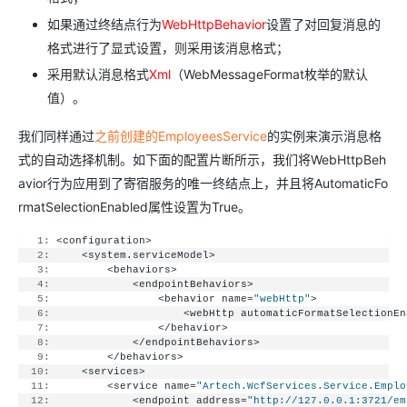
如果通过终结点行为
WebHttpBehavior
设置了对回复消息的
格式进行了显式设置，则采用该消息格式；
采用默认消息格式
Xml
（WebMessageFormat枚举的默认
值）。
我们同样通过
之前创建的EmployeesService
的实例来演示消息格
式的自动选择机制。如下面的配置片断所示，我们将WebHttpBeh
avior行为应用到了寄宿服务的唯一终结点上，并且将AutomaticFo
rmatSelectionEnabled属性设置为True。
   1:
 <configuration>
   2:
     <system.serviceModel>
   3:
         <behaviors>
   4:
             <endpointBehaviors>
   5:
                 <behavior name=
"webHttp"
>
   6:
                     <webHttp automaticFormatSelectionEn
   7:
                 </behavior>
   8:
             </endpointBehaviors>
   9:
         </behaviors>
  10:
     <services>
  11:
         <service name=
"Artech.WcfServices.Service.Emplo
  12:
             <endpoint address=
"http://127.0.0.1:3721/em