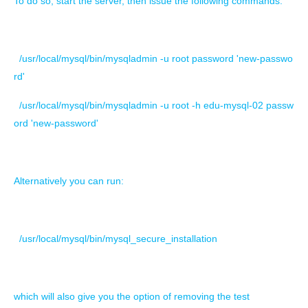
To do so, start the server, then issue the following commands:
/usr/local/mysql/bin/mysqladmin -u root password 'new-passwo
rd'
/usr/local/mysql/bin/mysqladmin -u root -h edu-mysql-02 passw
ord 'new-password'
Alternatively you can run:
/usr/local/mysql/bin/mysql_secure_installation
which will also give you the option of removing the test