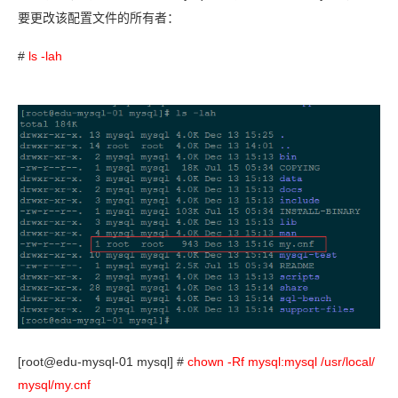
要更改该配置文件的所有者：
#
ls -lah
[root@edu-mysql-01 mysql] #
chown -Rf mysql:mysql /usr/local/
mysql/my.cnf