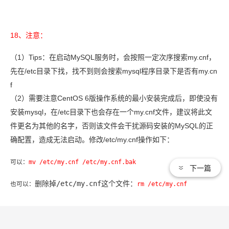
18
、注意：
1
Tips
MySQL
my.cnf
（
）
：在启动
服务时，会按照一定次序搜索
，
/etc
mysql
my.cn
先在
目录下找，找不到则会搜索
程序目录下是否有
f
2
CentOS 6
（
）需要注意
版操作系统的最小安装完成后，即使没有
mysql
/etc
my.cnf
安装
，在
目录下也会存在一个
文件，建议将此文
MySQL
件更名为其他的名字，否则该文件会干扰源码安装的
的正
/etc/my.cnf
确配置，造成无法启动。修改
操作如下：
可以：
mv /etc/my.cnf /etc/my.cnf.bak
下一篇
/etc/my.cnf
删除掉
这个文件：
也可以：
rm /etc/my.cnf
mysql
如果你需要用于生产环境，不要急着做下面的
启动操作。建