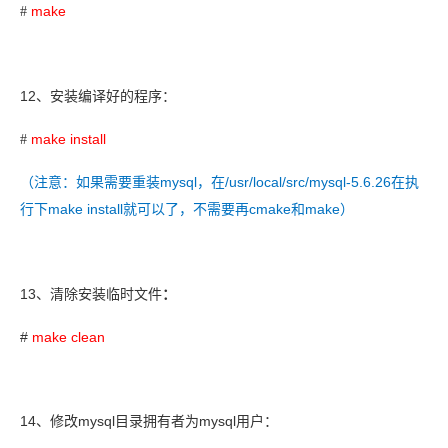
make
#
12
、
安装编译好的程序：
make install
#
mysql
/usr/local/src/mysql-5.6.26
（
注意：如果需要重装
，在
在执
make install
cmake
make
行下
就可以了，不需要再
和
）
13
、
清除安装临时文件
：
#
make clean
14
mysql
mysql
、
修改
目录拥有者为
用户：