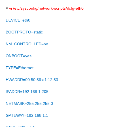
#
vi /etc/sysconfig/network-scripts/ifcfg-eth0
DEVICE=eth0
BOOTPROTO=static
NM_CONTROLLED=no
ONBOOT=yes
TYPE=Ethernet
HWADDR=00:50:56:a1:12:53
IPADDR=192.168.1.205
NETMASK=255.255.255.0
GATEWAY=192.168.1.1