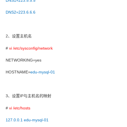
DNS1=223.5.5.5
DNS2=223.6.6.6
2
、设置主机名
#
vi /etc/sysconfig/network
NETWORKING=yes
HOSTNAME=
edu-mysql-01
3
IP
、设置
与主机名的映射
#
vi /etc/hosts
127.0.0.1 edu-mysql-01