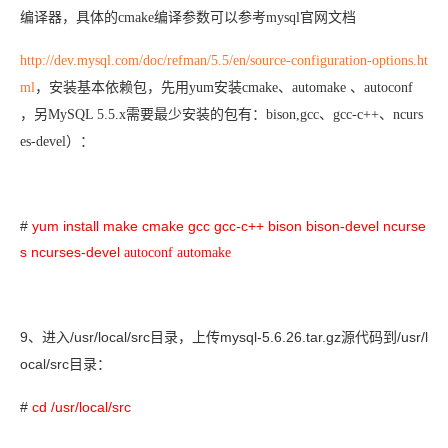
编译器，具体的cmake编译参数可以参考mysql官网文档
http://dev.mysql.com/doc/refman/5.5/en/source-configuration-options.ht
ml
，安装基本依赖包，先用yum安装cmake、automake 、autoconf
，另MySQL 5.5.x需要最少安装的包有：bison,gcc、gcc-c++、ncurs
es-devel
）：
#
yum install make cmake gcc gcc-c++ bison bison-devel ncurse
s ncurses-devel
autoconf automake
9
/usr/local/src
mysql-5.6.26.tar.gz
/usr/l
、进入
目录，上传
源代码到
ocal/src
目录：
#
cd /usr/local/src