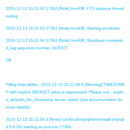
2015-12-13 15:21:53 17362 [Note] InnoDB: FTS optimize thread
exiting.
2015-12-13 15:21:53 17362 [Note] InnoDB: Starting shutdown...
2015-12-13 15:21:54 17362 [Note] InnoDB: Shutdown complete
d; log sequence number 1625977
OK
Filling help tables...2015-12-13 15:21:54 0 [Warning] TIMESTAM
P with implicit DEFAULT value is deprecated. Please use --explic
it_defaults_for_timestamp server option (see documentation for
more details).
2015-12-13 15:21:54 0 [Note] /usr/local/mysql/bin/mysqld (mysql
d 5.6.26) starting as process 17384 ...