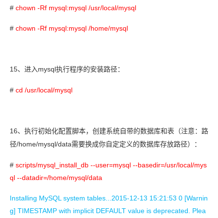
#
chown -Rf mysql:mysql /usr/local/mysql
#
chown -Rf mysql:mysql /home/mysql
15
mysql
、
进入
执行程序的安装路径：
#
cd /usr/local/mysql
16
、
执行初始化配置脚本，创建系统自带的数据库和表（注意：路
/home/mysql/data
径
需要换成你自定定义的数据库存放路径）：
#
scripts/mysql_install_db --user=mysql --basedir=/usr/local/mys
ql --datadir=/home/mysql/data
Installing MySQL system tables...2015-12-13 15:21:53 0 [Warnin
g] TIMESTAMP with implicit DEFAULT value is deprecated. Plea