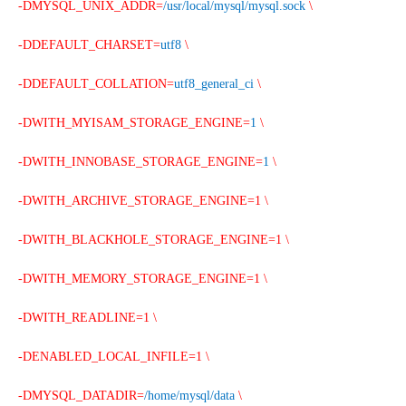
-DMYSQL_UNIX_ADDR=
/usr/local/mysql/mysql.sock
\
-DDEFAULT_CHARSET=
utf8
\
-DDEFAULT_COLLATION=
utf8_general_ci
\
-DWITH_MYISAM_STORAGE_ENGINE=
1
\
-DWITH_INNOBASE_STORAGE_ENGINE=
1
\
-DWITH_ARCHIVE_STORAGE_ENGINE=1 \
-DWITH_BLACKHOLE_STORAGE_ENGINE=1 \
-DWITH_MEMORY_STORAGE_ENGINE=1 \
-DWITH_READLINE=1 \
-DENABLED_LOCAL_INFILE=1 \
-DMYSQL_DATADIR=
/home/mysql/data
\