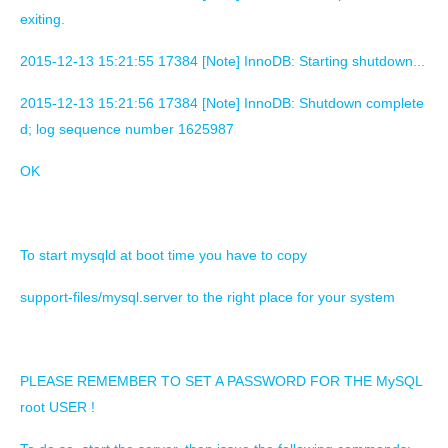
exiting.
2015-12-13 15:21:55 17384 [Note] InnoDB: Starting shutdown...
2015-12-13 15:21:56 17384 [Note] InnoDB: Shutdown complete
d; log sequence number 1625987
OK
To start mysqld at boot time you have to copy
support-files/mysql.server to the right place for your system
PLEASE REMEMBER TO SET A PASSWORD FOR THE MySQL
root USER !