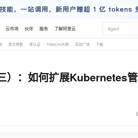
云市场
伙伴
服务
了解阿里云
践
官方博客
考认证
TIANCHI大赛
活动广场
下载
AI 特惠
数据与 API
成为产品伙伴
企业增值服务
最佳实践
价格计算器
AI 场景体
基础软件
产品伙伴合
阿里云认证
市场活动
配置报价
大模型
自助选配和估算价格
新方式
睿译宝，AI翻译排版一步到位
智启 AI 普惠权益
产品生态集成认证中心
企业支持计划
云上春晚
域名与网站
千问官方 MaaS 平台，为开发者和 Agent 而生，新用户赠送 1 亿 + tokens 额度
Qwen Aud
AI Coding
阿里云Maa
2026 阿里云
云服务器 E
为企业打
数据集
Windows
大模型认证
模型
NEW
NEW
三）：如何扩展Kubernetes
交付可用成果
值低价云产品抢先购
上传文档即自动完成翻译和格式还原
至高享 1亿+免费 tokens，加速 Al 应用落地
提供智能易用的域名与建站服务
智能编程，一键
安全可靠、
产品生态伙伴
专家技术服务
云上奥运之旅
弹性计算合作
阿里云中企出
手机三要素
宝塔 Linux
全部认证
价格优势
有专属领域专家
GLM-5.2：长任务时代开源旗舰模型
阿里云 OPC 创新助力计划
千问大模型
即刻拥有 DeepS
AI 电商营销
对象存储 O
大模型
产品生态伙伴工作台
企业增值服务台
云栖战略参考
云存储合作计
云栖大会
身份实名认证
CentOS
训练营
推动算力普惠，释放技术红利
最高返9万
多领域专家智能体,一键组建 AI 虚拟交付团队
快速构建应用程序和网站，即刻迈出上云第一步
至高百万元 Token 补贴，加速一人公司成长
多元化、高性能、安全可靠的大模型服务
真正可用的 1M 上下文,一次完成代码全链路开发
轻松解锁专属 Dee
从图文生成到
云上的中国
数据库合作计
活动全景
短信
Docker
图片和
站式影视创作平台
Hermes Agent，打造自进化智能体
Token Plan 模型订阅计划
数字证书管理服务（原SSL证书）
5 分钟轻松部署
AI 广告创作
无影云电脑
企业成长
NEW
信息公告
看见新力量
云网络合作计
OCR 文字识别
JAVA
证享300元代金券
可视化编排打通从文字构思到成片全链路闭环
全托管，含MySQL、PostgreSQL、SQL Server、MariaDB多引擎
自主进化，持久记忆，越用越聪明
Qwen3.8-Max 首发尝鲜，限时加量 10 倍，夜间低至2折
实现全站HTTPS，呈现可信的WEB访问
图文、视频一
随时随地安
魔搭 Mode
Kimi-K3
HappyHors
NEW
loud
服务实践
官网公告
金融模力时刻
Salesforce O
版
发票查验
全能环境
Claude Code + GStack 打造工程团队
千问办公，限时限量积分加倍
Qoder
低代码高效构
AI 建站
短信服务
型
NEW
作计划
Kimi 最新旗舰模型，长程编程与推理利器
让文字生成流
计划
创新中心
魔搭 ModelSc
健康状态
理服务
让AI从“聊天伙伴”进化为能干活的“数字员工”
安装技能 GStack，拥有专属 AI 工程团队
你的AI工作搭子，覆盖日常办公高频场景
面向真实软件的智能体编程平台
0 代码专业建
客户案例
天气预报查询
操作系统
态合作计划