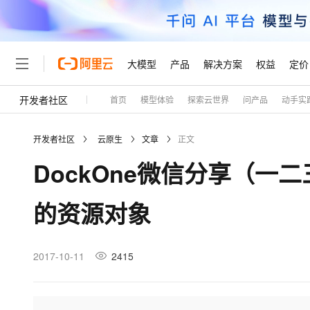
大模型
产品
解决方案
权益
定价
开发者社区
首页
模型体验
探索云世界
问产品
动手实
大模型
产品
解决方案
权益
定价
云市场
伙伴
服务
了解阿里云
精选产品
精选解决方案
普惠上云
产品定价
精选商城
成为销售伙伴
售前咨询
为什么选择阿里云
千问AI平台
开发者社区
云原生
文章
正文
了解云产品的定价详情
大模型服务平台百炼
千问办公，解锁你的工作
普惠上云 官方力荐
分销伙伴
在线服务
网站建设
什么是云计算
大
DockOne微信分享（一二
大模型服务与应用平台
企业级Agent产品，直接
云服务器38元/年起，超
咨询伙伴
多端小程序
技术领先
云上成本管理
售后服务
轻量应用服务器
Agency Agents：拥
官方推荐返现计划
大模型
精选产品
精选解决方案
Salesforce 国际版订阅
稳定可靠
的资源对象
管理和优化成本
推荐新用户得奖励，单订单
销售伙伴合作计划
自助服务
友盟天域
安全合规
人工智能与机器学习
AI
文本生成
云数据库 RDS
HappyHorse 打造一
云工开物
无影生态合作计划
在线服务
观测云
分析师报告
高校专属算力普惠，学生认
计算
互联网应用开发
2017-10-11
2415
Qwen3.8-Max
HOT
Salesforce On Alibaba C
工单服务
Tuya 物联网平台阿里云
研究报告与白皮书
人工智能平台 PAI
快速拥有专属 OpenClaw
大模
Consulting Partner 合
大数据
容器
智能体时代全能旗舰模型
免费试用
短信专区
一站式AI开发、训练和推
蓝凌 OA
AI 大模型销售与服务生
现代化应用