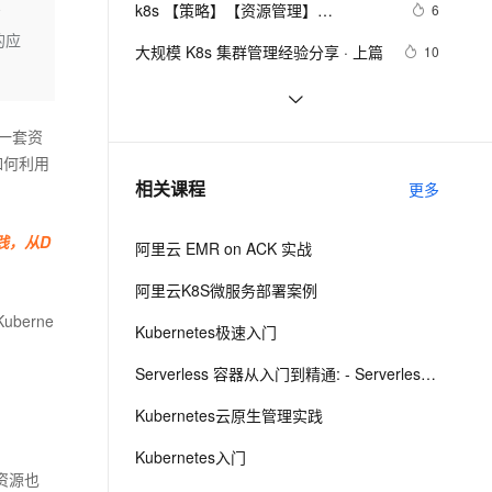
安全
k8s 【策略】【资源管理】
我要投诉
e-1.1-I2V
Cosyvoice-V3-Flash
6
方
PolarDB
上云场景组合购
Milvus 弹性伸缩功能新增节
伴
ResourceQuota（1）
的应
漫剧创作，剧本、分镜、视频高效生成
100%兼容MySQL、PostgreSQL，兼容Oracle，支持集中和分布式
覆盖90%+业务场景，专享组合折扣价
点支持范围
畅自然，细节丰富
高表现力语音合成大模型，语音克隆听感自然
VPN
大规模 K8s 集群管理经验分享 · 上篇
10
ernetes 版 ACK
云聚AI 严选权益
AI 原生数据库服务发布
SSL 证书
Kubernetes集群故障排查—使用 
36
2V
Fun-ASR
，一键激活高效办公新体验
理容器应用的 K8s 服务
精选AI产品，从模型到应用全链提效
Agent 数据网关
crictl 对 Kubernetes 节点进行调试
文戏情感细腻自然，动作戏激烈拳拳到肉，实现更强表演能力
支持中英文自由切换，具备更强的噪声鲁棒性
堡垒机
【云原生|K8s系列第3篇】：实战
是一套资
10
AI 用量加速计划
云原生数据库 PolarDB
Kubectl创建Deployment部署应用
如何利用
防火墙
、识别商机，让客服更高效、服务更出色。
编写 K8S YAML
新老同享，达量后返
Agentic Database 发布
7
相关课程
更多
主机安全
应用
践，从D
阿里云 EMR on ACK 实战
千问办公
NEW
AI 应用及服务市场
的智能体编程平台
一站式AI生产力平台
阿里云K8S微服务部署案例
AI 应用
erne
伶鹊
Kubernetes极速入门
企业级人与Agent协作平台，接入和调度多个数字员工
智能客服平台，对话机器人、对话分析、智能外呼
大模型
Serverless 容器从入门到精通: - Serverless Kubernetes
大模型服务平台百炼 - 全妙
自然语言处理
Kubernetes云原生管理实践
应用创作平台
多模态内容创作工具，已接入 DeepSeek
数据标注
Kubernetes入门
机器学习
础资源也