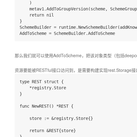
    )

    metav1.AddToGroupVersion(scheme, SchemeGroup
    return nil

}

SchemeBuilder = runtime.NewSchemeBuilder(addKnow
那么我们就可以使用AddToScheme，把该对象类型（包括deepcop
资源要能被RESTful接口访问到，是需要构建实现rest.Storag
type REST struct {

    *registry.Store

}

func NewREST() *REST {

    store := &registry.Store{}

    return &REST{store}
