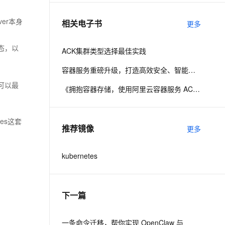
er本身
相关电子书
更多
息提取
与 AI 智能体进行实时音视频通话
从文本、图片、视频中提取结构化的属性信息
构建支持视频理解的 AI 音视频实时通话应用
状态，以
ACK集群类型选择最佳实践
t.diy 一步搞定创意建站
构建大模型应用的安全防护体系
容器服务重磅升级，打造高效安全、智能无界新平台
通过自然语言交互简化开发流程,全栈开发支持
通过阿里云安全产品对 AI 应用进行安全防护
来可以最
《拥抱容器存储，使用阿里云容器服务 ACK +文件存储 NAS 构建现代化企业应用》
es这套
推荐镜像
更多
kubernetes
下一篇
一条命令迁移，帮你实现 OpenClaw 与