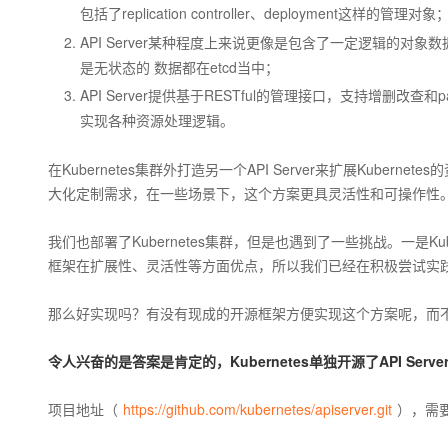
大模型解决方案
包括了replication controller、deployment这样的管理对象
迁移与运维管理
API Server某种程度上来说更像是包含了一定逻辑的对象数
快速部署 Dify，高效搭建 
是无状态的 数据都在etcd当中；
专有云
API Server提供基于RESTful的管理接口，支持增删改查
10 分钟在聊天系统中增加
实现各种资源处理逻辑。
在Kubernetes集群外打造另一个API Server来扩展Kuber
大化定制需求，在一些场景下，这个方案更具灵活性和可操作性
我们也部署了Kubernetes集群，但是也遇到了一些挑战。一是Kub
框架在扩展性、灵活性等方面优点，所以我们已经在积极尝试实践Kuber
那么好实现吗？有没有现成的开源框架方便实现这个方案呢，而不需要
令人兴奋的是答案是肯定的，Kubernetes单独开源了API Serv
项目地址（
https://github.com/kubernetes/apiserver.git
），需要