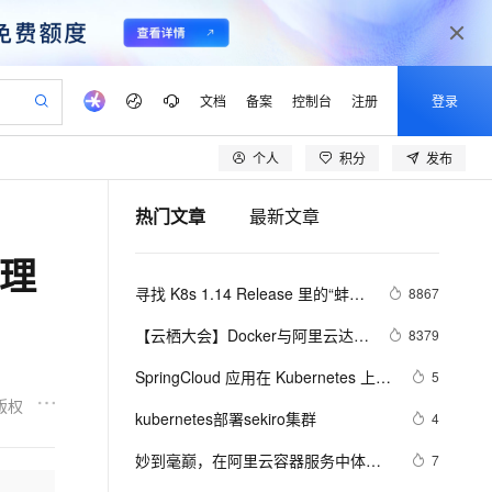
文档
备案
控制台
注册
登录
个人
积分
发布
验
作计划
器
AI 活动
专业服务
服务伙伴合作计划
开发者社区
加入我们
产品动态
服务平台百炼
阿里云 OPC 创新助力计划
热门文章
最新文章
一站式生成采购清单，支持单品或批量购买
io：打造专属 AI 语音助手
S产品伙伴计划（繁花）
峰会
CS
造的大模型服务与应用开发平台
一句话生成原生可编辑精美 PPT 文稿
AI 生产力先锋
Al MaaS 服务伙伴赋能合作
域名
博文
Careers
至高可申请百万元
Qwen3.8-Max 模型上线
管理
开启高性价比 AI 编程新体验
弹性可伸缩的云计算服务
Qwen-Audio-3.0-Realtime 端到端实时语音角色扮演
输入一句话想法, 轻松生成专业的 PPT
先锋实践拓展 AI 生产力的边界
Token 补贴，五大权
计划
海大会
伙伴信用分合作计划
商标
问答
社会招聘
寻找 K8s 1.14 Release 里的“蚌中
8867
益加速 OPC 成功
eek-V4-Pro
SS
一键部署幻兽帕鲁游戏服务器
飞天发布时刻
HOT
Open Search 向量检索版支
划
备案
电子书
校园招聘
之珠”
pSeek-V4-Pro
视频创作，一键激活电商全链路生产力
稳定、安全、高性价比、高性能的云存储服务
一键购买专属联机服务器，轻松开启游戏
所见，即是所愿
持视频检索 Pipeline 功能
更多支持
【云栖大会】Docker与阿里云达成
8379
划
公司注册
镜像站
视频生成
语音识别与合成
战略合作 为企业级客户提供容器
专属 QwenPaw
漫剧工坊：一站式动画创作平台
AI 实训营
HOT
应用身份服务 (IDaaS)
SpringCloud 应用在 Kubernetes 上的
5
合作伙伴培训与认证
服务
划
上云迁移
站生成，高效打造优质广告素材
全接入的云上超级电脑
从聊天伙伴进化为能主动干活的本地数字员工
快速生产连贯的高质量长漫剧
从基础到进阶，Agent 创客手把手教你
OpenClaw 管理能力上线
最佳实践 — 高可用（容量评估）
版权
lScope
我要反馈
e-1.1-T2V
Qwen3-TTS-Flash
kubernetes部署sekiro集群
4
查询合作伙伴
n Alibaba Cloud ISV 合作
代维服务
建企业门户网站
10 分钟搭建微信、支付宝小程序
MaxCompute MaxFrame 提
畅细腻的高质量视频
离线语音合成大模型，多语言方言自适应，低延迟高稳定
创新加速
妙到毫巅，在阿里云容器服务中体验
ope
登录合作伙伴管理后台
7
我要建议
站，无忧落地极速上线
以可视化方式快速构建移动和 PC 门户网站
国内短信简单易用，安全可靠，秒级触达，全球覆盖200+国家和地区。
高效部署网站，快速应用到小程序
供自动弹性内存功能
RAPIDS加速数据科学