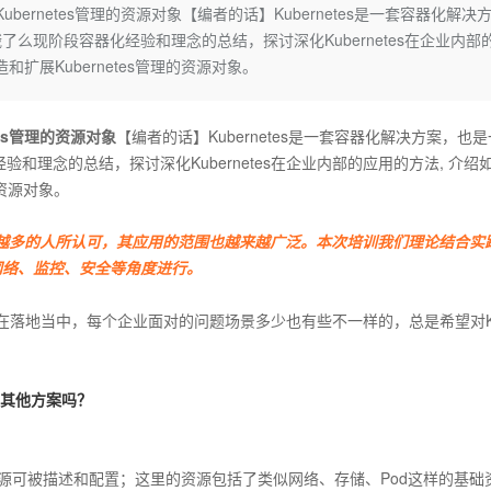
Deepseek-v4-pro
HappyHors
bernetes管理的资源对象【编者的话】Kubernetes是一套容器化解决
同享
万小智 AI 建站低至 15元/月
Qoder CN
AI 短剧/漫剧
云原生数据库 
快递物流查询
WordPress
成为服务伙
高校合作
么现阶段容器化经验和理念的总结，探讨深化Kubernetes在企业内部
点，立即开启云上创新
覆盖公网/内网、递归/权威、移动APP等全场景解析服务
送.CN域名，送备案服务码
基于千问大模型等，支持代码智能生成、研发智能问答
AI助力短剧
态智能体模型
旗舰 MoE 大模型，百万上下文与顶尖推理能力
图生视频，流
Ubuntu
造和扩展Kubernetes管理的资源对象。
服务生态伙伴
云工开物
企业应用
Works
Night Plan 支持 Qwen 3.8-Max
云原生大数据计算服务 MaxCompute
AI 办公
容器服务 Kub
NEW
GLM-5.2
Wan2.7-T
Red Hat
30+ 款产品免费体验
Data Agent 驱动的一站式 Data+AI 开发治理平台
夜间 5 折，Qwen/Meoo/TokenPlan 客户专享
面向分析的企业级SaaS模式云数据仓库
AI智能应用
提供一站式管
科研合作
视觉 Coding、空间感知、多模态思考等全面升级
1M上下文，专为长程任务能力而生
ERP
tes管理的资源对象
【编者的话】Kubernetes是一套容器化解决方案，也
堂（旗舰版）
SUSE
智能客服
理念的总结，探讨深化Kubernetes在企业内部的应用的方法, 介绍
CRM
防护产品
2个月
自动承接线索
的资源对象。
建站小程序
OA 办公系统
AI 应用构建
大模型原生
技术被越来越多的人所认可，其应用的范围也越来越广泛。本次培训我们理论结合实
力提升
财税管理
模板建站
Qoder
大模型服务平台百炼-应用模版
HOT
NEW
网络、监控、安全等角度进行。
面向真实软件
个人版上线、团队版降价；千问3.8-Max首发发尝鲜
丰富多元化的应用模版和解决方案
400电话
定制建站
而在落地当中，每个企业面对的问题场景多少也有些不一样的，总是希望对Kub
万有无界
大模型服务平台百炼-智能体
方案
广告营销
模板小程序
的模型效果
灵活可视化地构建企业级 Agent
定制小程序
秒悟
人工智能平台 PAI
么有其他方案吗？
APP 开发
云端极速 AI 
新一代 AI 视频生成模型，深度适配广告营销等场景
AI Native 的算法工程平台，一站式完成建模、训练、推理服务部署
建站系统
，让所有资源可被描述和配置；这里的资源包括了类似网络、存储、Pod这样的基