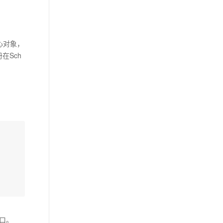
心对象，
在Sch
接口。