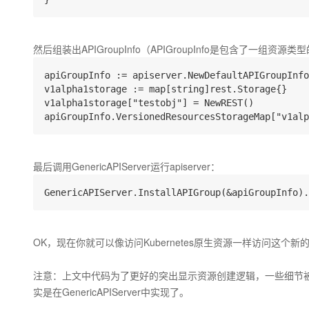
然后组装出APIGroupInfo（APIGroupInfo是包含了一组资源
apiGroupInfo := apiserver.NewDefaultAPIGroupInfo
v1alpha1storage := map[string]rest.Storage{}

v1alpha1storage["testobj"] = NewREST()

最后调用GenericAPIServer运行apiserver：
OK，现在你就可以像访问Kubernetes原生资源一样访问这个新
注意：上文中代码为了更好的突出显示资源创建逻辑，一些细节被隐藏掉了
实是在GenericAPIServer中实现了。