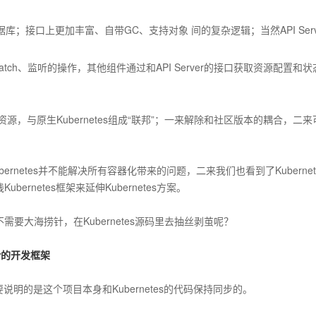
；
据库；接口上更加丰富、自带GC、支持对象 间的复杂逻辑；当然API Serv
AI 应用
10分钟微调：让0.6B模型媲美235B模
多模态数据信
型
依托云原生高可用架构,实现Dify私有化部署
和patch、监听的操作，其他组件通过和API Server的接口获取资源配置和
用1%尺寸在特定领域达到大模型90%以上效果
一个 AI 助手
超强辅助，Bol
即刻拥有 DeepSeek-R1 满血版
在企业官网、通讯软件中为客户提供 AI 客服
多种方案随心选，轻松解锁专属 DeepSeek
netes的资源，与原生Kubernetes组成“联邦”；一来解除和社区版本的耦合，二
。
ernetes并不能解决所有容器化带来的问题，二来我们也看到了Kubernet
netes框架来延伸Kubernetes方案。
大海捞针，在Kubernetes源码里去抽丝剥茧呢？
er的开发框架
说明的是这个项目本身和Kubernetes的代码保持同步的。