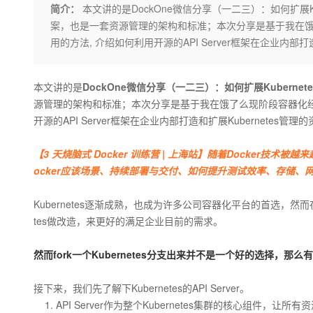
存储
天池大赛
Qwen3.7-Plus
简介：
本文讲的是DockOne微信分享（一二三）：如何扩展Ku
云解析DNS
解决方案免费试用 新老
电子合同
案，也是一套资源管理的架构和标准；本次分享是基于我在饿了
最高领取价值200元试用
能看、能想、能动手的多模
安全
网络与CDN
AI 算法大赛
畅捷通
用的方法, 介绍如何利用开源的API Server框架在企业内部打
大数据开发治理平台 Data
AI 产品 免费试用
网络
安全
云开发大赛
Qwen3-VL-Plus
Tableau 订阅
1亿+ 大模型 tokens 和 
可观测
入门学习赛
中间件
本文讲的是
DockOne微信分享（一二三）：如何扩展Kuberne
AI空中课堂在线直播课
云防火墙
140+云产品 免费试用
源管理的架构和标准；本次分享是基于我在饿了么现阶段容器化经验和
上云与迁云
云原生的云上边界网络安全
产品新客免费试用，最长1
数据库
开源的API Server框架在企业内部打造和扩展Kubernetes管理
生态解决方案
大模型服务
企业出海
大模型ACA认证体验
大数据计算
【3 天烧脑式 Docker 训练营 | 上海站】随着Docker
助力企业全员 AI 认知与能
行业生态解决方案
千问AI平台-Token Plan
政企业务
ocker应该场景、持续部署与交付、如何提升测试效率、存储、
媒体服务
开发者生态解决方案
企业服务与云通信
Kubernetes逐渐成熟，也成为许多公司容器化平台的首选，然
千问AI平台-模型体验
AI 开发和 AI 应用解决
tes做改造，来更好的满足企业目前的需求。
在线体验全尺寸、多种模态
域名与网站
Happy 系列大模型
然而fork一个Kubernetes分支出来并不是一个好的选择，那
终端用户计算
Serverless
接下来，我们先了解下Kubernetes的API Server。
API Server作为整个Kubernetes集群的核心组件
开发工具