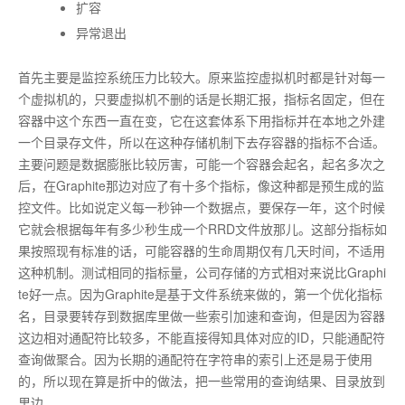
扩容
异常退出
首先主要是监控系统压力比较大。原来监控虚拟机时都是针对每一
个虚拟机的，只要虚拟机不删的话是长期汇报，指标名固定，但在
容器中这个东西一直在变，它在这套体系下用指标并在本地之外建
一个目录存文件，所以在这种存储机制下去存容器的指标不合适。
主要问题是数据膨胀比较厉害，可能一个容器会起名，起名多次之
后，在Graphite那边对应了有十多个指标，像这种都是预生成的监
控文件。比如说定义每一秒钟一个数据点，要保存一年，这个时候
它就会根据每年有多少秒生成一个RRD文件放那儿。这部分指标如
果按照现有标准的话，可能容器的生命周期仅有几天时间，不适用
这种机制。测试相同的指标量，公司存储的方式相对来说比Graphi
te好一点。因为Graphite是基于文件系统来做的，第一个优化指标
名，目录要转存到数据库里做一些索引加速和查询，但是因为容器
这边相对通配符比较多，不能直接得知具体对应的ID，只能通配符
查询做聚合。因为长期的通配符在字符串的索引上还是易于使用
的，所以现在算是折中的做法，把一些常用的查询结果、目录放到
里边。