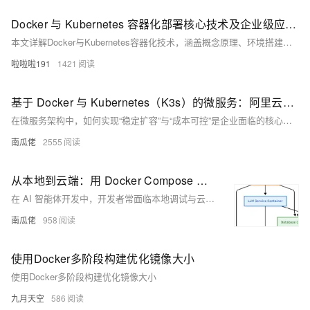
Docker 与 Kubernetes 容器化部署核心技术及企业级应用实践全方案解析
本文详解Docker与Kubernetes容器化技术，涵盖概念原理、环境搭建、镜像构建、应用部署及监控扩展，助你掌握企业级容器化方案，提升应用开发与运维效率。
啦啦啦191
1421
基于 Docker 与 Kubernetes（K3s）的微服务：阿里云生产环境扩容实践
在微服务架构中，如何实现“稳定扩容”与“成本可控”是企业面临的核心挑战。本文结合 Python FastAPI 微服务实战，详解如何基于阿里云基础设施，利用 Docker 封装服务、K3s 实现容器编排，构建生产级微服务架构。内容涵盖容器构建、集群部署、自动扩缩容、可观测性等关键环节，适配阿里云资源特性与服务生态，助力企业打造低成本、高可靠、易扩展的微服务解决方案。
南瓜佬
2555
从本地到云端：用 Docker Compose 与 Offload 构建可扩展 AI 智能体
在 AI 智能体开发中，开发者常面临本地调试与云端部署的矛盾。本文介绍如何通过 Docker Compose 与 Docker Offload 解决这一难题，实现从本地快速迭代到云端高效扩容的全流程。内容涵盖多服务协同、容器化配置、GPU 支持及实战案例，助你构建高效、一致的 AI 智能体开发环境。
南瓜佬
958
使用Docker多阶段构建优化镜像大小
使用Docker多阶段构建优化镜像大小
九月天空
586