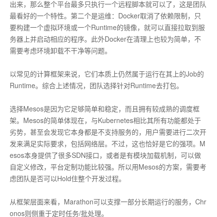
出来，那么整个平台最多只执行一个远程脚本就可以了，这是团队
最看好的一个特性。第二个是运维：Docker取消了依赖限制，只
要构建一个虚拟环境或一个Runtime的镜像，就可以直接拉取到服
务器上并启动相应的程序。此外Docker在清理上也较为简单，不
需要考虑环境卸载不干净等问题。
以常见的计算框架来说，它们本质上仍然属于运行在其上的Job的
Runtime。综合上述情况，团队选择针对Runtime去打包。
选择Mesos是因为它足够简单和稳定，而且拥有较成熟的调度框
架。Mesos的简单体现在，与Kubernetes相比其所有功能都处于
劣势，甚至会发现它本身都是不支持服务的，用户需要进行二次开
发来满足实际要求，包括网络层。不过，这也恰好是它的强项。M
esos本身提供了很多SDN接口，或者是有模块加载机制，可以做
自定义修改，平台定制功能比较强。所以用Mesos的方案，需要考
虑团队是否可以Hold住整个开发过程。
从框架层面来看，Marathon可以支撑一部分长期运行的服务，Chr
onos则侧重于定时任务/批处理。