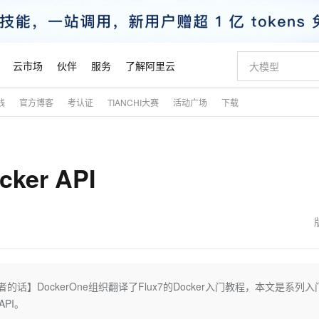
云市场
伙伴
服务
了解阿里云
践
官方博客
考认证
TIANCHI大赛
活动广场
下载
AI 特惠
数据与 API
成为产品伙伴
企业增值服务
最佳实践
价格计算器
AI 场景体
基础软件
产品伙伴合
阿里云认证
市场活动
配置报价
大模型
自助选配和估算价格
步到位
智启 AI 普惠权益
产品生态集成认证中心
企业支持计划
云上春晚
域名与网站
Qwen Audio：打造专属 AI 语音助手
千问官方 MaaS 平台，为开发者和 Agent 而生，新用户赠送 1 亿 + tokens 额度
一句话生成原生
AI Coding
阿里云Maa
2026 阿里云
云服务器 E
为企业打
数据集
Windows
大模型认证
模型
NEW
NEW
er API
格式还原
值低价云产品抢先购
至高享 1亿+免费 tokens，加速 Al 应用落地
提供智能易用的域名与建站服务
Qwen-Audio-3.0-Realtime 端到端实时语音角色扮演
输入一句话想法,
智能编程，一键
安全可靠、
产品生态伙伴
专家技术服务
云上奥运之旅
弹性计算合作
阿里云中企出
手机三要素
宝塔 Linux
全部认证
价格优势
开源旗舰模型
即刻拥有 DeepSeek-V4-Pro
阿里云 OPC 创新助力计划
千问大模型
一键部署幻兽
AI 电商营销
对象存储 O
大模型
产品生态伙伴工作台
企业增值服务台
云栖战略参考
云存储合作计
云栖大会
身份实名认证
CentOS
训练营
推动算力普惠，释放技术红利
最高返9万
真正可用的 1M 上下文,一次完成代码全链路开发
快速构建应用程序和网站，即刻迈出上云第一步
轻松解锁专属 DeepSeek-V4-Pro
至高百万元 Token 补贴，加速一人公司成长
多元化、高性能、安全可靠的大模型服务
一键购买专属
从图文生成到
云上的中国
数据库合作计
活动全景
短信
Docker
图片和
自进化智能体
5 分钟轻松部署专属 QwenPaw
Token Plan 模型订阅计划
数字证书管理服务（原SSL证书）
高效搭建 AI
AI 广告创作
无影云电脑
企业成长
NEW
HOT
信息公告
看见新力量
云网络合作计
OCR 文字识别
JAVA
越聪明
证享300元代金券
全托管，含MySQL、PostgreSQL、SQL Server、MariaDB多引擎
Qwen3.8-Max 首发尝鲜，限时加量 10 倍，夜间低至2折
实现全站HTTPS，呈现可信的WEB访问
从聊天伙伴进化为能主动干活的本地数字员工
图文、视频一
随时随地安
魔搭 Mode
Kimi-K3
HappyHors
NEW
loud
服务实践
官网公告
金融模力时刻
Salesforce O
版
发票查验
全能环境
Claude Code + GStack 打造工程团队
千问办公，限时限量积分加倍
Qoder
低代码高效构
AI 建站
短信服务
编者的话】DockerOne组织翻译了Flux7的Docker入门教程，本文是系列
型
NEW
作计划
Kimi 最新旗舰模型，长程编程与推理利器
让文字生成流
计划
创新中心
魔搭 ModelSc
健康状态
理服务
让AI从“聊天伙伴”进化为能干活的“数字员工”
安装技能 GStack，拥有专属 AI 工程团队
你的AI工作搭子，覆盖日常办公高频场景
面向真实软件的智能体编程平台
0 代码专业建
API。
客户案例
天气预报查询
操作系统
态合作计划