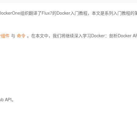
Deepseek-v4-pro
HappyHors
同享
万小智 AI 建站低至 15元/月
Qoder CN
AI 短剧/漫剧
云原生数据库 
快递物流查询
WordPress
成为服务伙
高校合作
点，立即开启云上创新
覆盖公网/内网、递归/权威、移动APP等全场景解析服务
送.CN域名，送备案服务码
基于千问大模型等，支持代码智能生成、研发智能问答
AI助力短剧
态智能体模型
旗舰 MoE 大模型，百万上下文与顶尖推理能力
图生视频，流
ockerOne组织翻译了Flux7的Docker入门教程，本文是系列入门教程
Ubuntu
服务生态伙伴
云工开物
企业应用
Works
Night Plan 支持 Qwen 3.8-Max
云原生大数据计算服务 MaxCompute
AI 办公
容器服务 Kub
NEW
GLM-5.2
Wan2.7-T
Red Hat
30+ 款产品免费体验
Data Agent 驱动的一站式 Data+AI 开发治理平台
夜间 5 折，Qwen/Meoo/TokenPlan 客户专享
面向分析的企业级SaaS模式云数据仓库
AI智能应用
提供一站式管
科研合作
视觉 Coding、空间感知、多模态思考等全面升级
1M上下文，专为长程任务能力而生
er组件
与
命令
。在本文中，我们将继续深入学习Docker：剖析Docker AP
ERP
堂（旗舰版）
SUSE
智能客服
CRM
防护产品
2个月
自动承接线索
建站小程序
OA 办公系统
AI 应用构建
大模型原生
力提升
财税管理
模板建站
Qoder
大模型服务平台百炼-应用模版
HOT
NEW
面向真实软件
个人版上线、团队版降价；千问3.8-Max首发发尝鲜
丰富多元化的应用模版和解决方案
400电话
定制建站
万有无界
大模型服务平台百炼-智能体
方案
广告营销
模板小程序
的模型效果
灵活可视化地构建企业级 Agent
b API。
定制小程序
秒悟
人工智能平台 PAI
APP 开发
云端极速 AI 
新一代 AI 视频生成模型，深度适配广告营销等场景
AI Native 的算法工程平台，一站式完成建模、训练、推理服务部署
建站系统