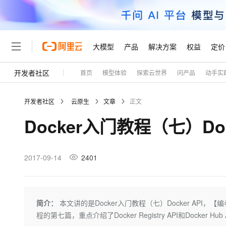
大模型
产品
解决方案
权益
定价
开发者社区
首页
模型体验
探索云世界
问产品
动手实
大模型
产品
解决方案
权益
定价
云市场
伙伴
服务
了解阿里云
精选产品
精选解决方案
普惠上云
产品定价
精选商城
成为销售伙伴
售前咨询
为什么选择阿里云
千问AI平台
开发者社区
云原生
文章
正文
了解云产品的定价详情
大模型服务平台百炼
睿译宝，AI翻译排版一
普惠上云 官方力荐
分销伙伴
在线服务
网站建设
什么是云计算
大
Docker入门教程（七）Dock
大模型服务与应用平台
上传文档即自动完成翻译和
云服务器38元/年起，超
咨询伙伴
多端小程序
技术领先
云上成本管理
售后服务
轻量应用服务器
GLM-5.2：长任务时代
官方推荐返现计划
大模型
精选产品
精选解决方案
Salesforce 国际版订阅
稳定可靠
管理和优化成本
推荐新用户得奖励，单订单
销售伙伴合作计划
2017-09-14
2401
自助服务
友盟天域
安全合规
人工智能与机器学习
AI
文本生成
云数据库 RDS
Hermes Agent，打造
云工开物
无影生态合作计划
在线服务
观测云
分析师报告
自主进化，持久记忆，越用
高校专属算力普惠，学生认
计算
互联网应用开发
Qwen3.8-Max
HOT
Salesforce On Alibaba C
工单服务
Tuya 物联网平台阿里云
研究报告与白皮书
人工智能平台 PAI
快速拥有专属 OpenClaw
简介：
本文讲的是Docker入门教程（七）Docker API，【
大模
Consulting Partner 合
大数据
容器
智能体时代全能旗舰模型
免费试用
短信专区
一站式AI开发、训练和推
程的第七篇，重点介绍了Docker Registry API和Docker Hub 
蓝凌 OA
AI 大模型销售与服务生
现代化应用