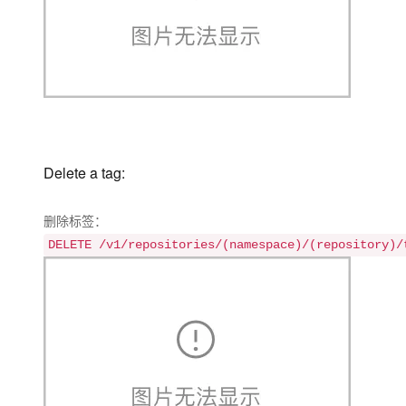
Delete a tag:
删除标签：
DELETE /v1/repositories/(namespace)/(repository)/