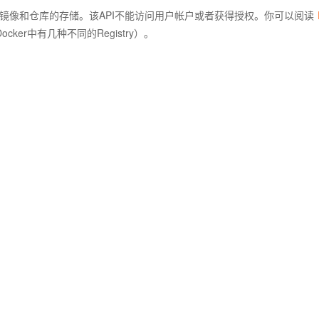
简化了镜像和仓库的存储。该API不能访问用户帐户或者获得授权。你可以阅读
cker中有几种不同的Registry）。
AI 应用
10分钟微调：让0.6B模型媲美235B模
多模态数据信
型
依托云原生高可用架构,实现Dify私有化部署
用1%尺寸在特定领域达到大模型90%以上效果
一个 AI 助手
超强辅助，Bol
即刻拥有 DeepSeek-R1 满血版
在企业官网、通讯软件中为客户提供 AI 客服
多种方案随心选，轻松解锁专属 DeepSeek