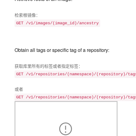
检索根镜像：
GET /v1/images/(image_id)/ancestry
Obtain all tags or specific tag of a repository:
获取库里所有的标签或者指定标签：
GET /v1/repositories/(namespace)/(repository)/tag
或者
GET /v1/repositories/(namespace)/(repository)/tag