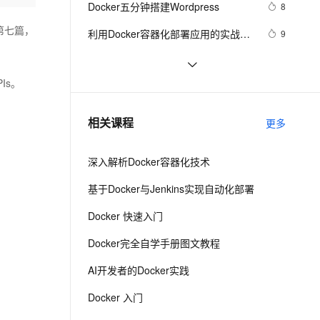
安全
Docker五分钟搭建Wordpress
我要投诉
e-1.1-I2V
Cosyvoice-V3-Flash
8
PolarDB
上云场景组合购
伴
Qoder CN V1.7.0 发布
漫剧创作，剧本、分镜、视频高效生成
100%兼容MySQL、PostgreSQL，兼容Oracle，支持集中和分布式
覆盖90%+业务场景，专享组合折扣价
畅自然，细节丰富
高表现力语音合成大模型，语音克隆听感自然
的第七篇，
VPN
利用Docker容器化部署应用的实战指
9
南
ernetes 版 ACK
云聚AI 严选权益
云安全中心 AI BAS 智能自动
SSL 证书
Docker启动后怎样运行jar包文件
14
2V
Fun-ASR
，一键激活高效办公新体验
理容器应用的 K8s 服务
精选AI产品，从模型到应用全链提效
化模拟渗透攻击产品发布
文戏情感细腻自然，动作戏激烈拳拳到肉，实现更强表演能力
支持中英文自由切换，具备更强的噪声鲁棒性
Is。
堡垒机
Docker Compose学习之docker-
8
AI 用量加速计划
DataWorks ChatBI 会话支持
compose.yml编写规则 及 实战案例
防火墙
、识别商机，让客服更高效、服务更出色。
『Docker』在Docker快速部署.NET 
新老同享，达量后返
上传临时文件分析
4
相关课程
更多
Core项目
主机安全
应用
深入解析Docker容器化技术
千问办公
NEW
AI 应用及服务市场
的智能体编程平台
一站式AI生产力平台
基于Docker与Jenkins实现自动化部署
AI 应用
伶鹊
Docker 快速入门
企业级人与Agent协作平台，接入和调度多个数字员工
智能客服平台，对话机器人、对话分析、智能外呼
大模型
Docker完全自学手册图文教程
大模型服务平台百炼 - 全妙
自然语言处理
AI开发者的Docker实践
应用创作平台
多模态内容创作工具，已接入 DeepSeek
数据标注
Docker 入门
机器学习