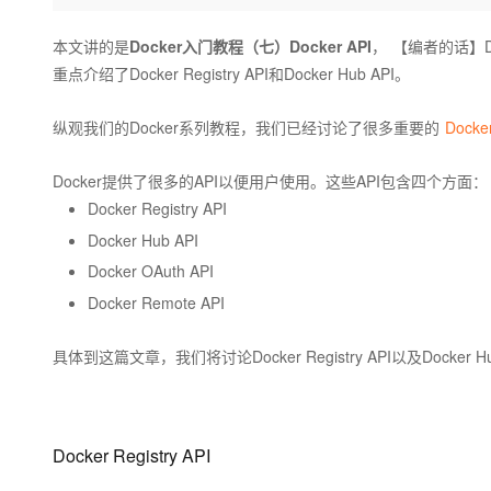
存储
天池大赛
Qwen3.7-Plus
云解析DNS
解决方案免费试用 新老
电子合同
最高领取价值200元试用
能看、能想、能动手的多模
安全
网络与CDN
本文讲的是
Docker入门教程（七）Docker API
，
【编者的话】D
AI 算法大赛
畅捷通
重点介绍了Docker Registry API和Docker Hub API。
大数据开发治理平台 Data
AI 产品 免费试用
网络
安全
云开发大赛
Qwen3-VL-Plus
Tableau 订阅
1亿+ 大模型 tokens 和 
纵观我们的Docker系列教程，我们已经讨论了很多重要的
Dock
可观测
入门学习赛
中间件
AI空中课堂在线直播课
云防火墙
140+云产品 免费试用
上云与迁云
云原生的云上边界网络安全
产品新客免费试用，最长1
数据库
Docker提供了很多的API以便用户使用。这些API包含四个方面：
生态解决方案
Docker Registry API
大模型服务
企业出海
大模型ACA认证体验
大数据计算
Docker Hub API
助力企业全员 AI 认知与能
行业生态解决方案
千问AI平台-Token Plan
政企业务
媒体服务
Docker OAuth API
开发者生态解决方案
Docker Remote API
企业服务与云通信
千问AI平台-模型体验
AI 开发和 AI 应用解决
在线体验全尺寸、多种模态
具体到这篇文章，我们将讨论Docker Registry API以及Docker Hu
域名与网站
Happy 系列大模型
终端用户计算
Serverless
Docker Registry API
开发工具