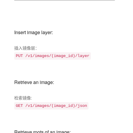
Insert image layer:
插入镜像层：
PUT /v1/images/(image_id)/layer
Retrieve an image:
检索镜像:
GET /v1/images/(image_id)/json
Retrieve roots of an image: