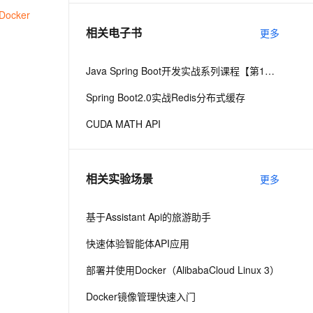
Docker
相关电子书
更多
息提取
与 AI 智能体进行实时音视频通话
从文本、图片、视频中提取结构化的属性信息
构建支持视频理解的 AI 音视频实时通话应用
Java Spring Boot开发实战系列课程【第15讲】：Spring Boot 2.0 API与Spring REST Docs实战
t.diy 一步搞定创意建站
构建大模型应用的安全防护体系
Spring Boot2.0实战Redis分布式缓存
通过自然语言交互简化开发流程,全栈开发支持
通过阿里云安全产品对 AI 应用进行安全防护
CUDA MATH API
相关实验场景
更多
基于Assistant Api的旅游助手
快速体验智能体API应用
部署并使用Docker（AlibabaCloud Linux 3）
Docker镜像管理快速入门