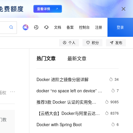
文档
备案
控制台
注册
登录
个人
积分
发布
验
作计划
器
AI 活动
专业服务
服务伙伴合作计划
开发者社区
加入我们
产品动态
服务平台百炼
阿里云 OPC 创新助力计划
热门文章
最新文章
一站式生成采购清单，支持单品或批量购买
可编辑精美 PPT 文稿
S产品伙伴计划（繁花）
峰会
CS
造的大模型服务与应用开发平台
Agency Agents：拥有专属领域专家
AI 生产力先锋
Al MaaS 服务伙伴赋能合作
域名
博文
Careers
PolarDB Agentic Database
至高可申请百万元
 轻松生成专业的 PPT
开启高性价比 AI 编程新体验
弹性可伸缩的云计算服务
先锋实践拓展 AI 生产力的边界
发布
多领域专家智能体,一键组建 AI 虚拟交付团队
Token 补贴，五大权
计划
海大会
伙伴信用分合作计划
商标
问答
社会招聘
Docker 进阶之镜像分层详解
34
益加速 OPC 成功
帕鲁游戏服务器
SS
HappyHorse 打造一站式影视创作平台
飞天发布时刻
HOT
秒悟 Meoo CLI 支持一键部
划
备案
电子书
校园招聘
联机服务器，轻松开启游戏
视频创作，一键激活电商全链路生产力
稳定、安全、高性价比、高性能的云存储服务
所见，即是所愿
署项目至阿里云账号
可视化编排打通从文字构思到成片全链路闭环
更多支持
docker “no space left on device” 解
7
版权
划
公司注册
镜像站
视频生成
语音识别与合成
决方案
 智能体与工作流应用
漫剧工坊：一站式动画创作平台
AI 实训营
Flink OSS 支持
推荐3款 Docker 认证的实用免费
9085
合作伙伴培训与认证
划
上云迁移
站生成，高效打造优质广告素材
全接入的云上超级电脑
通过阿里云百炼高效搭建AI应用,助力高效开发
快速生产连贯的高质量长漫剧
从基础到进阶，Agent 创客手把手教你
AssumeRole 角色自定义
插件，帮助您快速构建云原生应用
lScope
我要反馈
e-1.1-T2V
Qwen3-TTS-Flash
【云栖大会】Docker与阿里云达成
8376
查询合作伙伴
程序！
n Alibaba Cloud ISV 合作
代维服务
建企业门户网站
10 分钟搭建微信、支付宝小程序
入门教
百炼 Qwen3.7-Flash 系列模
战略合作 为企业级客户提供容器
畅细腻的高质量视频
离线语音合成大模型，多语言方言自适应，低延迟高稳定
创新加速
Docker with Spring Boot
ope
登录合作伙伴管理后台
6
我要建议
站，无忧落地极速上线
以可视化方式快速构建移动和 PC 门户网站
国内短信简单易用，安全可靠，秒级触达，全球覆盖200+国家和地区。
高效部署网站，快速应用到小程序
型发布
服务