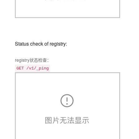
Status check of registry:
registry状态检查：
GET /v1/_ping