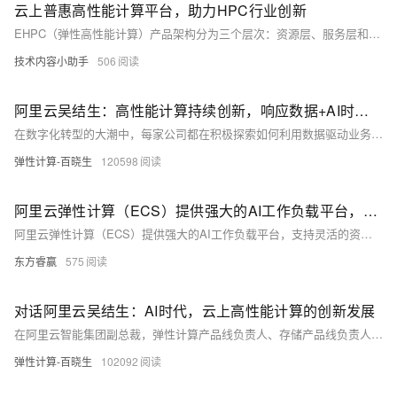
云上普惠高性能计算平台，助力HPC行业创新
EHPC（弹性高性能计算）产品架构分为三个层次：资源层、服务层和使用界面层。资源层按HPC行业需求编排ECS实例、存储和调度管理资源，形成支持VPC和RDMA网络的集群。服务层提供集群资源管理、应用管理和作业调度等功能，并支持基于负载的弹性伸缩。使用界面层包括控制台、HPC PORTAL和Open API，方便不同用户操作。今年新发布的功能包括基于英特尔八代处理器的HPC实例、RDMA网络支持IB Verbs接口、拓扑感知的弹性伸缩能力以及Instant计算环境，优化了性能和成本。EHPC通过这些设计帮助客户快速上云并高效利用资源。
技术内容小助手
506
阿里云吴结生：高性能计算持续创新，响应数据+AI时代的多元化负载需求
在数字化转型的大潮中，每家公司都在积极探索如何利用数据驱动业务增长，而AI技术的快速发展更是加速了这一进程。
弹性计算-百晓生
120598
阿里云弹性计算（ECS）提供强大的AI工作负载平台，支持灵活的资源配置与高性能计算，适用于AI训练与推理
阿里云弹性计算（ECS）提供强大的AI工作负载平台，支持灵活的资源配置与高性能计算，适用于AI训练与推理。通过合理优化资源分配、利用自动伸缩及高效数据管理，ECS能显著提升AI系统的性能与效率，降低运营成本，助力科研与企业用户在AI领域取得突破。
东方睿赢
575
对话阿里云吴结生：AI时代，云上高性能计算的创新发展
在阿里云智能集团副总裁，弹性计算产品线负责人、存储产品线负责人 吴结生看来，如今已经有很多行业应用了高性能计算，且高性能计算的负载正呈现出多样化发展的趋势，“当下，很多基础模型的预训练、自动驾驶、生命科学，以及工业制造、半导体芯片等行业和领域都应用了高性能计算。”吴结生指出。
弹性计算-百晓生
102092