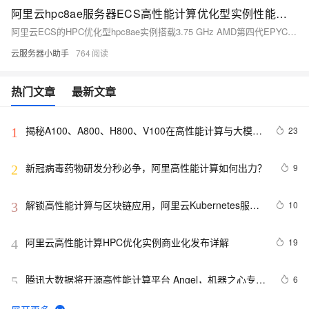
阿里云hpc8ae服务器ECS高性能计算优化型实例性能详解
阿里云ECS的HPC优化型hpc8ae实例搭载3.75 GHz AMD第四代EPYC处理器，配备64 Gbps eRDMA网络，专为工业仿真、EDA、地质勘探等HPC工作负载设计。实例提供1:4的CPU内存配比，支持ESSD存储和IPv4/IPv6，操作系统限于特定版本的CentOS和Alibaba Cloud Linux。ecs.hpc8ae.32xlarge实例拥有64核和256 GiB内存，网络带宽和eRDMA带宽均为64 Gbit/s。适用于CFD、FEA、气象预报等场景。
云服务器小助手
764
热门文章
最新文章
揭秘A100、A800、H800、V100在高性能计算与大模型
23
1
训练中的地位
新冠病毒药物研发分秒必争，阿里高性能计算如何出力？
9
2
解锁高性能计算与区块链应用，阿里云Kubernetes服务
10
3
召唤神龙
阿里云高性能计算HPC优化实例商业化发布详解
19
4
腾讯大数据将开源高性能计算平台 Angel，机器之心专访
6
5
开发团队