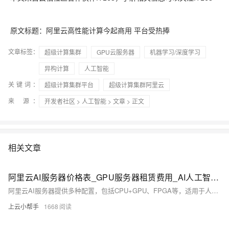
原文标题：阿里云高性能计算今起商用 平台受热捧
文章标签：
超级计算集群
GPU云服务器
机器学习/深度学习
异构计算
人工智能
关键词：
超级计算集群平台
超级计算集群阿里云
来 源：
开发者社区
>
人工智能
>
文章
> 正文
相关文章
阿里云AI服务器价格表_GPU服务器租赁费用_AI人工智能高性能计算推理
阿里云AI服务器提供多种配置，包括CPU+GPU、FPGA等，适用于人工智能、机器学习和深度学习等计算密集型任务。本文整理了阿里云GPU服务器的优惠价格，涵盖NVIDIA A10、V100、T4等型号，提供1个月、1年和1小时的收费明细。具体规格如A10卡GN7i、V100-16G卡GN6v等，适用于不同业务场景，详情见官方页面。
上云小帮手
1668