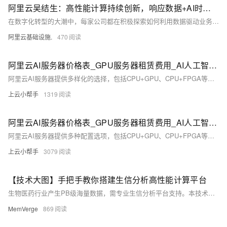
阿里云吴结生：高性能计算持续创新，响应数据+AI时代的多元化负载需求
在数字化转型的大潮中，每家公司都在积极探索如何利用数据驱动业务增长，而AI技术的快速发展更是加速了这一进程。
阿里云基础设施.
470
阿里云AI服务器价格表_GPU服务器租赁费用_AI人工智能高性能计算推理
阿里云AI服务器提供多样化的选择，包括CPU+GPU、CPU+FPGA等多种配置，适用于人工智能、机器学习和深度学习等计算密集型任务。其中，GPU服务器整合高性能CPU平台，单实例可实现最高5PFLOPS的混合精度计算能力。根据不同GPU类型（如NVIDIA A10、V100、T4等）和应用场景（如AI训练、推理、科学计算等），价格从数百到数千元不等。详情及更多实例规格可见阿里云官方页面。
上云小帮手
1319
阿里云AI服务器价格表_GPU服务器租赁费用_AI人工智能高性能计算推理
阿里云AI服务器提供多种配置选项，包括CPU+GPU、CPU+FPGA等组合，支持高性能计算需求。本文汇总了阿里云GPU服务器的价格信息，涵盖NVIDIA A10、V100、T4、P4、P100等多款GPU卡，适用于人工智能、机器学习和深度学习等场景。详细价格表和实例规格见文内图表。
上云小帮手
3079
【技术大图】手把手教你搭建生信分析高性能计算平台
生物医药行业产生PB级海量数据，需专业生信分析平台支持。本技术地图涵盖平台搭建全流程：从架构设计、关键技术解析，到标准化分析流程介绍及部署优化策略，助力IT团队高效构建生信算力平台。立即下载完整版！
MemVerge
869