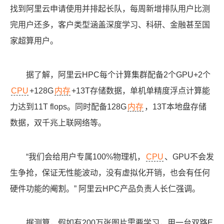
找到阿里云申请使用并排起长队，每周新增排队用户比测
完用户还多，客户类型涵盖深度学习、科研、金融甚至国
家超算用户。
据了解，阿里云HPC每个计算集群配备2个GPU+2个
CPU
+128G
内存
+13T存储数据，单机单精度浮点计算能
力达到11T flops。同时配备128G
内存
，13T本地盘存储
数据，双千兆上联网络等。
“我们会给用户专属100%物理机，
CPU
、GPU不会发
生争抢，保证无性能波动，没有虚拟化开销，也会有任何
硬件功能的阉割。” 阿里云HPC产品负责人长仁强调。
据测算，假如有200万张图片需要学习，用一台双路E