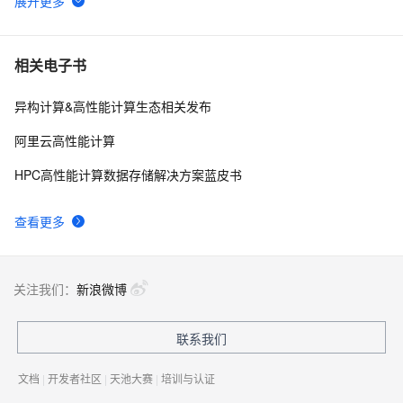
高性能计算用于工业仿真
5
6
【技术大图】手把手教你搭建生信分析高性能计算平台
10
7
相关电子书
异构计算&高性能计算生态相关发布
有向图的强联通分量(SCC)Tarjan算法
9
8
阿里云高性能计算
阿里云架构师马颂：云上高性能计算助力基因测序
5
9
HPC高性能计算数据存储解决方案蓝皮书
云上弹性高性能计算，支持生命科学产业高速发展、降本
4
10
查看更多
增效
关注我们：
新浪微博
联系我们
文档
|
开发者社区
|
天池大赛
|
培训与认证