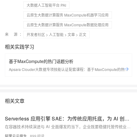
大数据人工智能平台 PAI
云原生大数据计算服务 MaxCompute机器学习应用
云原生大数据计算服务 MaxCompute数据处理应用
来 源：
开发者社区
>
人工智能
>
文章
> 正文
相关实践学习
基于MaxCompute的热门话题分析
Apsara Clouder大数据专项技能认证配套课程：基于MaxCompute的热门
话题分析
相关文章
Serverless 应用引擎 SAE：为传统应用托底，为 AI 创新加速
在容器技术持续演进与 AI 全面爆发的当下，企业既要稳健托管传统业务，又要高效落地 AI 创新，如何在复杂的基础设施与频繁的版本变化中保持敏捷、稳定与低成本，成了所有技术团队的共同挑战。阿里云 Serverless 应用引擎（SAE）正是为应对这一时代挑战而生的破局者，SAE 以“免运维、强稳定、极致降本”为核心，通过一站式的应用级托管能力，同时支撑传统应用与 AI 应用，让企业把更多精力投入到业务创新。
阿里云云原生
899