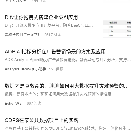
阿里云开发者
1444
Dify让你拖拽式搭建企业级AI应用
Dify是开源大模型应用开发平台，融合BaaS与LLMOps理念，通过可视化工作流、低代码编排和企业级监控，支持多模型接入与RAG知识库，助力企业快速构建安全可控的AI应用，实现从原型到生产的高效落地。
霍格沃兹测试开发学社
2617
ADB AI指标分析在广告营销场景的方案及应用
ADB Analytic Agent助力广告营销智能化，融合异动与归因分析，支持自然语言输入、多源数据对接及场景模板化，实现从数据获取到洞察报告的自动化生成，提升分析效率与精度，推动数据驱动决策。
AnalyticDBMySQL小助手
595
数据才是真救命的：聊聊如何用大数据提升灾难预警的精准度
数据才是真救命的：聊聊如何用大数据提升灾难预警的精准度
Echo_Wish
667
ODPS在某公共数据项目上的实践
本项目基于公共数据定义及ODPS与DataWorks技术，构建一体化智能化数据平台，涵盖数据目录、归集、治理、共享与开放六大目标。通过十大子系统实现全流程管理，强化数据安全与流通，提升业务效率与决策能力，助力数字化改革。