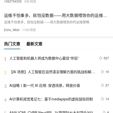
1062754335
435
运维不怕事多，就怕没数据——用大数据喂饱你的运维策略
运维不怕事多，就怕没数据——用大数据喂饱你的运维策略
Echo_Wish
1100
热门文章
最新文章
人工智能和机器人将成为数据中心最佳“伴侣”
527
1
【AI 场景】人工智能在自然语言理解方面的挑战和解决
10
2
方案
AI战略丨新一代 AI 应用: 穿透场景，释放价值
27
3
AI计算机视觉笔记七：基于mediapipe的虚拟鼠标控制
14
4
AAAI,ICML,CVPR,NeurIPS...31篇国际七大AI顶会2021
8