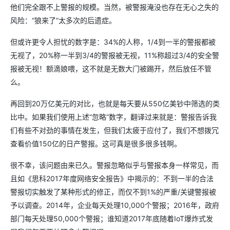
他们完全跟不上警报的规模。当然，被警报淹没也存在无心之失的
风险：“狼来了”太多次的后遗症。
但或许更令人担忧的数字是：34%的人称，1/4到一半的警报都被
无视了，20%称一半到3/4的警报被无视，11%称超过3/4的安全警
报被无视！额滴娘喂，这不就是无数大门被踢开，然后放任不管
么。
再回到20万亿美元的对比，也就是每天要从550亿美钞中筛选的类
比中。如果我们使用上述“忽略”数字，翻译过来就是：警报告诉我
们有些不对劲的事情在发生，但我们太疲于应付了，我们不想拨冗
查看价值150亿的日产警报。这可真是很多很多钱啊。
很不幸，该问题由来已久。警报忽略似乎与警报本身一样常见，而
且如《思科2017年度网络安全报告》中揭示的：不到一半的合法
警报切实触发了某种形式的修正，而仅不到1%的严重/关键警报被
予以调查。2014年，企业每天处理10,000个警报；2016年，政府
部门每天处理50,000个警报；谁知道2017年底随着IoT爆炸式发