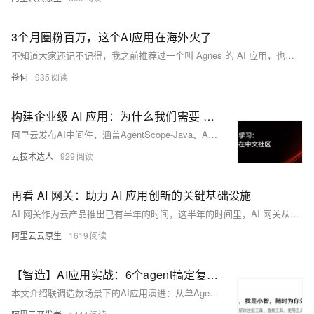
3个月圈粉百万，这个AI应用在海外火了
不知道大家还记不记得，我之前推荐过一个叫 Agnes 的 AI 应用，也是当时在 WAIC 了解到的。
苍何
935
构建企业级 AI 应用：为什么我们需要 AI 中间件？
阿里云发布AI中间件，涵盖AgentScope-Java、AI MQ、Higress、Nacos及可观测体系，全面开源核心技术，助力企业构建分布式多Agent架构，推动AI原生应用规模化落地。
云技术达人
929
再看 AI 网关：助力 AI 应用创新的关键基础设施
AI 网关作为云产品推出已有半年的时间，这半年的时间里，AI 网关从内核到外在都进行了大量的进化，本文将从 AI 网关的诞生、AI 网关的产品能力、AI 网关的开放生态，以及新推出的 Serverless 版，对其进行一个全面的介绍，期望对正在进行 AI 应用落地的朋友，在 AI 基础设施选型方面提供一些参考。
阿里云云原生
1619
【智造】AI应用实战：6个agent搞定复杂指令和工具膨胀
本文介绍联调造数场景下的AI应用演进：从单Agent模式到多Agent协同的架构升级。针对复杂指令执行不准、响应慢等问题，通过意图识别、工具引擎、推理执行等多Agent分工协作，结合工程化手段提升准确性与效率，并分享了关键设计思路与实践心得。