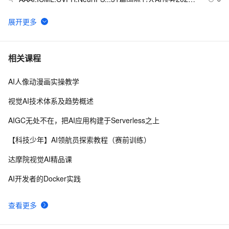
5
年度Best Papers 一文回顾（1）
视觉AI五天训练营教程 Day 1
2
6
固特异（Goodyear）利用人工智能和物联网实现数字化
10
7
相关课程
转型的惊人方式
AI人像动漫画实操教学
AI战略丨协同共治，应对 AI 时代安全新挑战
9
8
视觉AI技术体系及趋势概述
【学习记录】《DeepLearning.ai》第十课：卷积神经网
9
9
AIGC无处不在，把AI应用构建于Serverless之上
络(Convolutional Neural Networks)
CVPR 2022 | 高质量捕捉人物动作，网易互娱AI Lab提出
9
10
【科技少年】AI领航员探索教程（赛前训练）
高效视频动捕技术
达摩院视觉AI精品课
AI开发者的Docker实践
查看更多