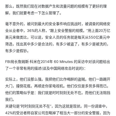
那么，既然我们现在对数据产生和流量问题的规模有了更好的理
解，我们就要考虑一下怎么管理了。
毫不意外的，被问到最大的安全事件响应挑战时，被调查的网络安
全从业者中，36%的人称，“跟上安全警报的规模。”用上面20万亿
美元来做类比，可以说，安全人员的任务就是每天从550亿美元中
筛选，找出其中多少是合法的，有多少被盗了，有多少是被洗的，
有多少是假钞。
FBI局长詹姆斯·科米在2014年 60 Minutes 的采访中对该问题给出
了一个非常有用的描述(谈及中国网络攻击时说的)：
实际上，他们没那么强。我把他们比作喝醉的盗贼。他们一路踢开
大门，撞倒花瓶，再顺走你家电视机。他们仅仅是多劳多得而已。
他们的策略似乎是：我们就是时时刻刻无处不在。而他们无法阻挡
我们。
关键句是“时时刻刻无处不在”，因为这就是现状。同一份调查中，
42%的受访者称自家公司忽略掉了相当大一部分的安全警报，因为