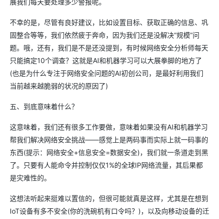
展我们每天要处理多少警报呢。
不幸的是，尽管有良好建议，比如设置目标、获取正确的信息、巩
固整合等等，我们依然疲于奔命，因为我们还是没解决“规模”问
题。哦，还有，我们是不是还没提到，有时候网络安全分析师每天
只能搞定10个调查？这就是AI和机器学习可以大展拳脚的地方了
(也是为什么专注于网络安全问题的AI初创公司，是最好利用我们
当前越来越脆弱的状况的原因了)
五、到底意味着什么？
这意味着，我们还有很多工作要做，意味着如果没有AI和机器学习
帮我们解决网络安全挑战——感觉上是两码事而实际上就一码事的
东西(提示：网络安全+信息安全=数据安全)，我们就一条道走到黑
了。只要有人能命令并控制仅仅1%的全球IP网络流量，其后果都
是灾难性的。
这想法听起来挺难以置信的，但很可能就真是这样，尤其是在想到
IoT设备有多不安全(你的洗碗机有口令吗？)，以及向移动设备的迁