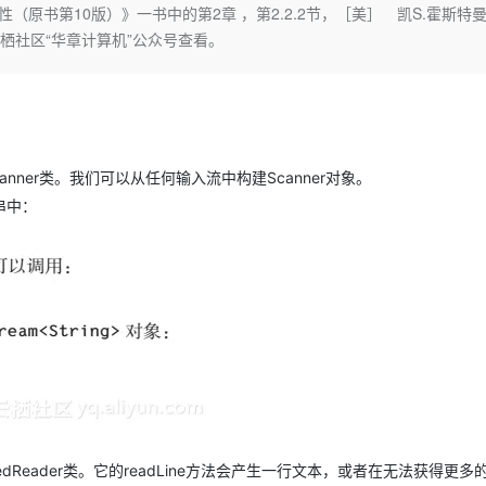
Deepseek-v4-pro
HappyHors
（原书第10版）》一书中的第2章 ，第2.2.2节，［美］ 凯S.霍斯特
同享
万小智 AI 建站低至 15元/月
Qoder CN
AI 短剧/漫剧
云原生数据库 
快递物流查询
WordPress
成为服务伙
高校合作
访问云栖社区“华章计算机”公众号查看。
点，立即开启云上创新
覆盖公网/内网、递归/权威、移动APP等全场景解析服务
送.CN域名，送备案服务码
基于千问大模型等，支持代码智能生成、研发智能问答
AI助力短剧
态智能体模型
旗舰 MoE 大模型，百万上下文与顶尖推理能力
图生视频，流
Ubuntu
服务生态伙伴
云工开物
企业应用
Works
Night Plan 支持 Qwen 3.8-Max
云原生大数据计算服务 MaxCompute
AI 办公
容器服务 Kub
NEW
GLM-5.2
Wan2.7-T
Red Hat
30+ 款产品免费体验
Data Agent 驱动的一站式 Data+AI 开发治理平台
夜间 5 折，Qwen/Meoo/TokenPlan 客户专享
面向分析的企业级SaaS模式云数据仓库
AI智能应用
提供一站式管
科研合作
视觉 Coding、空间感知、多模态思考等全面升级
1M上下文，专为长程任务能力而生
ERP
堂（旗舰版）
SUSE
智能客服
CRM
防护产品
2个月
自动承接线索
ner类。我们可以从任何输入流中构建Scanner对象。
建站小程序
OA 办公系统
AI 应用构建
大模型原生
串中：
力提升
财税管理
模板建站
Qoder
大模型服务平台百炼-应用模版
HOT
NEW
面向真实软件
个人版上线、团队版降价；千问3.8-Max首发发尝鲜
丰富多元化的应用模版和解决方案
400电话
定制建站
万有无界
大模型服务平台百炼-智能体
方案
广告营销
模板小程序
的模型效果
灵活可视化地构建企业级 Agent
定制小程序
秒悟
人工智能平台 PAI
APP 开发
云端极速 AI 
新一代 AI 视频生成模型，深度适配广告营销等场景
AI Native 的算法工程平台，一站式完成建模、训练、推理服务部署
建站系统
dReader类。它的readLine方法会产生一行文本，或者在无法获得更多