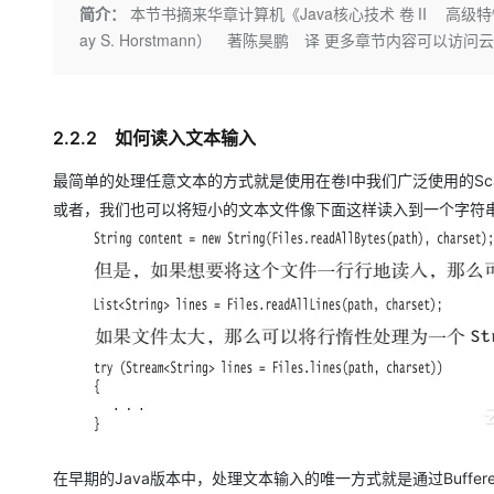
存储
天池大赛
Qwen3.7-Plus
简介：
本节书摘来华章计算机《Java核心技术 卷Ⅱ 高级特性
云解析DNS
解决方案免费试用 新老
电子合同
ay S. Horstmann） 著陈昊鹏 译 更多章节内容可以
最高领取价值200元试用
能看、能想、能动手的多模
安全
网络与CDN
AI 算法大赛
畅捷通
大数据开发治理平台 Data
AI 产品 免费试用
网络
安全
云开发大赛
Qwen3-VL-Plus
Tableau 订阅
1亿+ 大模型 tokens 和 
可观测
入门学习赛
中间件
2.2.2 如何读入文本输入
AI空中课堂在线直播课
云防火墙
140+云产品 免费试用
上云与迁云
云原生的云上边界网络安全
产品新客免费试用，最长1
数据库
最简单的处理任意文本的方式就是使用在卷Ⅰ中我们广泛使用的Scan
生态解决方案
大模型服务
或者，我们也可以将短小的文本文件像下面这样读入到一个字符
企业出海
大模型ACA认证体验
大数据计算
助力企业全员 AI 认知与能
行业生态解决方案
千问AI平台-Token Plan
政企业务
媒体服务
开发者生态解决方案
企业服务与云通信
千问AI平台-模型体验
AI 开发和 AI 应用解决
在线体验全尺寸、多种模态
域名与网站
Happy 系列大模型
终端用户计算
Serverless
在早期的Java版本中，处理文本输入的唯一方式就是通过Buffere
开发工具