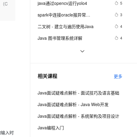
安全
我要投诉
e-1.1-I2V
Cosyvoice-V3-Flash
java通过opencv运行yolo4
5
曼（C
PolarDB
上云场景组合购
伴
Qoder CN V1.7.0 发布
漫剧创作，剧本、分镜、视频高效生成
100%兼容MySQL、PostgreSQL，兼容Oracle，支持集中和分布式
覆盖90%+业务场景，专享组合折扣价
畅自然，细节丰富
高表现力语音合成大模型，语音克隆听感自然
VPN
spark中连接oracle报异常
3
java.sql.SQLException: No suitable 
ernetes 版 ACK
云聚AI 严选权益
云安全中心 AI BAS 智能自动
SSL 证书
二叉树 - 建立与遍历使用Java
2V
Fun-ASR
4
driver
，一键激活高效办公新体验
理容器应用的 K8s 服务
精选AI产品，从模型到应用全链提效
化模拟渗透攻击产品发布
文戏情感细腻自然，动作戏激烈拳拳到肉，实现更强表演能力
支持中英文自由切换，具备更强的噪声鲁棒性
堡垒机
Java 图书管理系统详解
4
AI 用量加速计划
DataWorks ChatBI 会话支持
防火墙
、识别商机，让客服更高效、服务更出色。
新老同享，达量后返
上传临时文件分析
Kubernetes官方java客户端之七：
9
patch操作
主机安全
应用
Java 注解 阐释 hibernate ORM
593
千问办公
NEW
java 中的多线程   内部类实现 数据
523
AI 应用及服务市场
相关课程
更多
的智能体编程平台
一站式AI生产力平台
共享 和 Runnable实现数据共享
AI 应用
伶鹊
Java面试疑难点解析 - 面试技巧及语言基础
企业级人与Agent协作平台，接入和调度多个数字员工
智能客服平台，对话机器人、对话分析、智能外呼
大模型
Java面试疑难点解析 - Java Web开发
大模型服务平台百炼 - 全妙
自然语言处理
Java面试疑难点解析 - 系统架构及项目设计
应用创作平台
多模态内容创作工具，已接入 DeepSeek
数据标注
Java编程入门
机器学习
的输入时