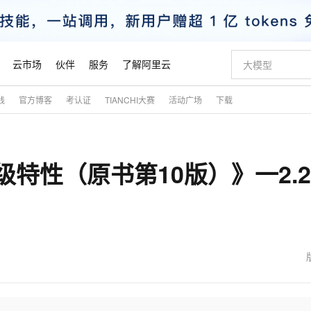
云市场
伙伴
服务
了解阿里云
践
官方博客
考认证
TIANCHI大赛
活动广场
下载
AI 特惠
数据与 API
成为产品伙伴
企业增值服务
最佳实践
价格计算器
AI 场景体
基础软件
产品伙伴合
阿里云认证
市场活动
配置报价
大模型
自助选配和估算价格
步到位
智启 AI 普惠权益
产品生态集成认证中心
企业支持计划
云上春晚
域名与网站
Qwen Audio：打造专属 AI 语音助手
千问官方 MaaS 平台，为开发者和 Agent 而生，新用户赠送 1 亿 + tokens 额度
一句话生成原生
AI Coding
阿里云Maa
2026 阿里云
云服务器 E
为企业打
数据集
Windows
大模型认证
模型
NEW
NEW
级特性（原书第10版）》一2.2
格式还原
值低价云产品抢先购
至高享 1亿+免费 tokens，加速 Al 应用落地
提供智能易用的域名与建站服务
Qwen-Audio-3.0-Realtime 端到端实时语音角色扮演
输入一句话想法,
智能编程，一键
安全可靠、
产品生态伙伴
专家技术服务
云上奥运之旅
弹性计算合作
阿里云中企出
手机三要素
宝塔 Linux
全部认证
价格优势
开源旗舰模型
即刻拥有 DeepSeek-V4-Pro
阿里云 OPC 创新助力计划
千问大模型
一键部署幻兽
AI 电商营销
对象存储 O
大模型
产品生态伙伴工作台
企业增值服务台
云栖战略参考
云存储合作计
云栖大会
身份实名认证
CentOS
训练营
推动算力普惠，释放技术红利
最高返9万
真正可用的 1M 上下文,一次完成代码全链路开发
快速构建应用程序和网站，即刻迈出上云第一步
轻松解锁专属 DeepSeek-V4-Pro
至高百万元 Token 补贴，加速一人公司成长
多元化、高性能、安全可靠的大模型服务
一键购买专属
从图文生成到
云上的中国
数据库合作计
活动全景
短信
Docker
图片和
自进化智能体
5 分钟轻松部署专属 QwenPaw
Token Plan 模型订阅计划
数字证书管理服务（原SSL证书）
高效搭建 AI
AI 广告创作
无影云电脑
企业成长
NEW
HOT
信息公告
看见新力量
云网络合作计
OCR 文字识别
JAVA
越聪明
证享300元代金券
全托管，含MySQL、PostgreSQL、SQL Server、MariaDB多引擎
Qwen3.8-Max 首发尝鲜，限时加量 10 倍，夜间低至2折
实现全站HTTPS，呈现可信的WEB访问
从聊天伙伴进化为能主动干活的本地数字员工
图文、视频一
随时随地安
魔搭 Mode
Kimi-K3
HappyHors
NEW
loud
服务实践
官网公告
金融模力时刻
Salesforce O
版
发票查验
全能环境
Claude Code + GStack 打造工程团队
千问办公，限时限量积分加倍
Qoder
低代码高效构
AI 建站
短信服务
型
NEW
作计划
Kimi 最新旗舰模型，长程编程与推理利器
让文字生成流
计划
创新中心
魔搭 ModelSc
健康状态
理服务
让AI从“聊天伙伴”进化为能干活的“数字员工”
安装技能 GStack，拥有专属 AI 工程团队
你的AI工作搭子，覆盖日常办公高频场景
面向真实软件的智能体编程平台
0 代码专业建
客户案例
天气预报查询
操作系统
态合作计划