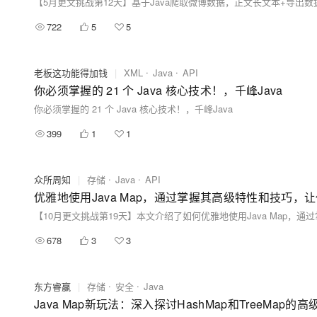
【5月更文挑战第12天】基于Java爬取微博数据，正文长文本+导出数据E
722
5
5
老板这功能得加钱
|
XML
Java
API
你必须掌握的 21 个 Java 核心技术！，千峰Java
你必须掌握的 21 个 Java 核心技术！，千峰Java
399
1
1
众所周知
|
存储
Java
API
优雅地使用Java Map，通过掌握其高级特性和技巧，
678
3
3
东方睿赢
|
存储
安全
Java
Java Map新玩法：深入探讨HashMap和TreeMap的