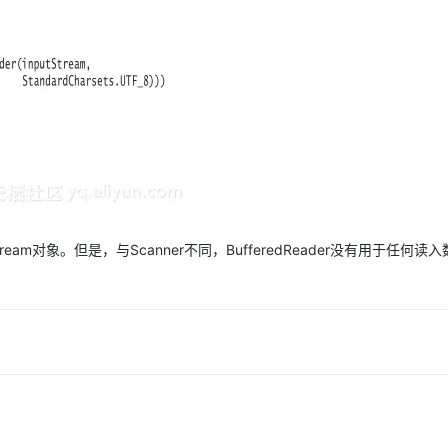
AI 应用
10分钟微调：让0.6B模型媲美235B模
多模态数据信
型
依托云原生高可用架构,实现Dify私有化部署
用1%尺寸在特定领域达到大模型90%以上效果
一个 AI 助手
超强辅助，Bol
即刻拥有 DeepSeek-R1 满血版
在企业官网、通讯软件中为客户提供 AI 客服
多种方案随心选，轻松解锁专属 DeepSeek
tream对象。但是，与Scanner不同，BufferedReader没有用于任何读