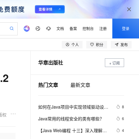
文档
备案
控制台
注册
登录
个人
积分
发布
验
作计划
器
AI 活动
专业服务
服务伙伴合作计划
开发者社区
加入我们
产品动态
服务平台百炼
阿里云 OPC 创新助力计划
华章出版社
一站式生成采购清单，支持单品或批量购买
+ 订阅
可编辑精美 PPT 文稿
S产品伙伴计划（繁花）
峰会
CS
造的大模型服务与应用开发平台
Agency Agents：拥有专属领域专家
AI 生产力先锋
Al MaaS 服务伙伴赋能合作
域名
博文
Careers
PolarDB Agentic Database
至高可申请百万元
.2
 轻松生成专业的 PPT
开启高性价比 AI 编程新体验
弹性可伸缩的云计算服务
先锋实践拓展 AI 生产力的边界
发布
多领域专家智能体,一键组建 AI 虚拟交付团队
Token 补贴，五大权
计划
海大会
伙伴信用分合作计划
商标
问答
社会招聘
热门文章
最新文章
益加速 OPC 成功
帕鲁游戏服务器
SS
HappyHorse 打造一站式影视创作平台
飞天发布时刻
HOT
秒悟 Meoo CLI 支持一键部
划
备案
电子书
校园招聘
联机服务器，轻松开启游戏
视频创作，一键激活电商全链路生产力
稳定、安全、高性价比、高性能的云存储服务
所见，即是所愿
署项目至阿里云账号
可视化编排打通从文字构思到成片全链路闭环
更多支持
划
公司注册
镜像站
视频生成
语音识别与合成
 智能体与工作流应用
漫剧工坊：一站式动画创作平台
AI 实训营
Flink OSS 支持
如何在Java项目中实现领域驱动设计
8
合作伙伴培训与认证
划
上云迁移
站生成，高效打造优质广告素材
全接入的云上超级电脑
通过阿里云百炼高效搭建AI应用,助力高效开发
快速生产连贯的高质量长漫剧
从基础到进阶，Agent 创客手把手教你
AssumeRole 角色自定义
（DDD）
版权
lScope
我要反馈
e-1.1-T2V
Qwen3-TTS-Flash
Java常用的线程安全的类有哪些？
6
查询合作伙伴
n Alibaba Cloud ISV 合作
代维服务
建企业门户网站
10 分钟搭建微信、支付宝小程序
百炼 Qwen3.7-Flash 系列模
畅细腻的高质量视频
离线语音合成大模型，多语言方言自适应，低延迟高稳定
创新加速
ope
【Java Web编程 十三】深入理解
登录合作伙伴管理后台
我要建议
4
站，无忧落地极速上线
以可视化方式快速构建移动和 PC 门户网站
国内短信简单易用，安全可靠，秒级触达，全球覆盖200+国家和地区。
高效部署网站，快速应用到小程序
型发布
JDBC规范