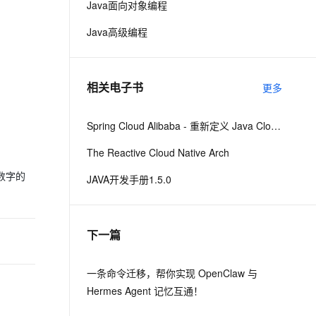
Java面向对象编程
Java高级编程
息提取
与 AI 智能体进行实时音视频通话
从文本、图片、视频中提取结构化的属性信息
构建支持视频理解的 AI 音视频实时通话应用
t.diy 一步搞定创意建站
构建大模型应用的安全防护体系
相关电子书
更多
通过自然语言交互简化开发流程,全栈开发支持
通过阿里云安全产品对 AI 应用进行安全防护
Spring Cloud Alibaba - 重新定义 Java Cloud-Native
The Reactive Cloud Native Arch
入数字的
JAVA开发手册1.5.0
下一篇
一条命令迁移，帮你实现 OpenClaw 与
Hermes Agent 记忆互通！