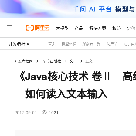
大模型
产品
解决方案
权益
定价
开发者社区
首页
模型体验
探索云世界
问产品
动手实
大模型
产品
解决方案
权益
定价
云市场
伙伴
服务
了解阿里云
精选产品
精选解决方案
普惠上云
产品定价
精选商城
成为销售伙伴
售前咨询
为什么选择阿里云
千问AI平台
开发者社区
华章出版社
文章
正文
了解云产品的定价详情
大模型服务平台百炼
睿译宝，AI翻译排版一
普惠上云 官方力荐
分销伙伴
在线服务
网站建设
什么是云计算
大
《Java核心技术 卷Ⅱ 高
大模型服务与应用平台
上传文档即自动完成翻译和
云服务器38元/年起，超
咨询伙伴
多端小程序
技术领先
云上成本管理
售后服务
轻量应用服务器
GLM-5.2：长任务时代
官方推荐返现计划
大模型
精选产品
精选解决方案
Salesforce 国际版订阅
稳定可靠
如何读入文本输入
管理和优化成本
推荐新用户得奖励，单订单
销售伙伴合作计划
自助服务
友盟天域
安全合规
人工智能与机器学习
AI
文本生成
云数据库 RDS
Hermes Agent，打造
云工开物
无影生态合作计划
在线服务
观测云
分析师报告
自主进化，持久记忆，越用
高校专属算力普惠，学生认
计算
互联网应用开发
2017-09-01
1021
Qwen3.8-Max
HOT
Salesforce On Alibaba C
工单服务
Tuya 物联网平台阿里云
研究报告与白皮书
人工智能平台 PAI
快速拥有专属 OpenClaw
大模
Consulting Partner 合
大数据
容器
智能体时代全能旗舰模型
免费试用
短信专区
一站式AI开发、训练和推
蓝凌 OA
AI 大模型销售与服务生
现代化应用