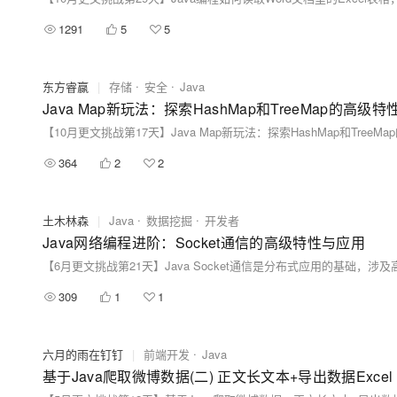
1291
5
5
东方睿赢
|
存储
安全
Java
Java Map新玩法：探索HashMap和TreeMap的高
【10月更文挑战第17天】Java Map新玩法：探索HashMap和Tre
364
2
2
土木林森
|
Java
数据挖掘
开发者
Java网络编程进阶：Socket通信的高级特性与应用
309
1
1
六月的雨在钉钉
|
前端开发
Java
基于Java爬取微博数据(二) 正文长文本+导出数据Excel