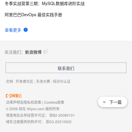
冬季实战营第三期：MySQL数据库进阶实战
RAC安装时需要执行4个脚本及意义
3
9
阿里巴巴DevOps 最佳实践手册
安装 oracle 10g rac 与 裸设备
708
10
查看更多
关注我们：
新浪微博
联系我们
文档
|
开发者社区
|
天池大赛
|
培训与认证
下一篇
法律声明及隐私权政策
|
Cookies政策
© 2009-现在 Aliyun.com 版权所有
增值电信业务经营许可证：
浙B2-20080101
域名注册服务机构许可：
浙D3-20210002
浙公网安备 33010602009975号
浙B2-20080101-4