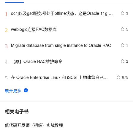
oc4j以及gsd服务都处于offline状态，这是Oracle 11g 
3
1
RAC默认情形
weblogic连接RAC数据库
5
2
Migrate database from single instance to Oracle RAC
1
3
【原】Oracle RAC维护命令
2
4
在 Oracle Enterprise Linux 和 iSCSI 上构建您自己的 
675
5
Oracle RAC 11g 集群
RAC_Oracle集群服务安装RAC（案例）
2
6
【转】RAC 安装维护的 Metalink 必读文档
3
7
相关电子书
低代码开发师（初级）实战教程
【工具】一款oracle rac 检查工具
549
8