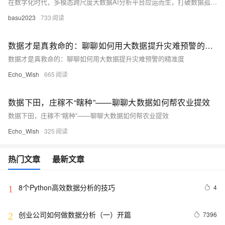
在数字化时代，多模态跨尺度大数据AI分析平台应运而生，打破数据孤岛，融合图像、文本、视频等多源信息，贯通微观与宏观尺度，实现智能诊断、预测与决策，广泛应用于医疗、制造、金融等领域，推动AI从“看懂”到“会思考”的跃迁。
basu2023
733
数据才是真救命的：聊聊如何用大数据提升灾难预警的精准度
数据才是真救命的：聊聊如何用大数据提升灾难预警的精准度
Echo_Wish
665
数据下田，庄稼不“瞎种”——聊聊大数据如何帮农业提效
数据下田，庄稼不“瞎种”——聊聊大数据如何帮农业提效
Echo_Wish
325
热门文章
最新文章
8个Python高效数据分析的技巧
4
1
创业公司如何做数据分析（一）开篇
7396
2