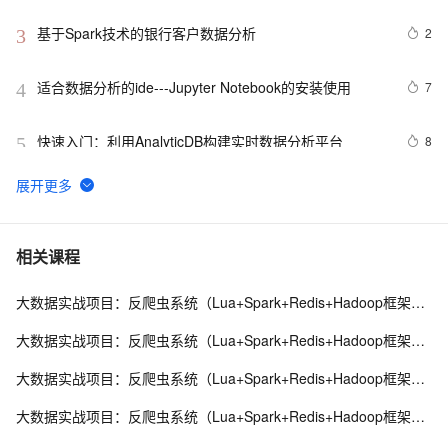
基于Spark技术的银行客户数据分析
2
3
适合数据分析的ide---Jupyter Notebook的安装使用
7
4
快速入门：利用AnalyticDB构建实时数据分析平台
8
5
MySQL中的WITH ROLLUP子句：优化数据分析与汇总
5
6
机器学习系列(4)_数据分析之Kaggle鸢尾花iris（上）
4
7
相关课程
大数据实战项目：反爬虫系统（Lua+Spark+Redis+Hadoop框架搭建）第一阶段
10 个最佳地理空间数据分析 GIS 软件 下
7
8
大数据实战项目：反爬虫系统（Lua+Spark+Redis+Hadoop框架搭建）第三阶段
【实验】阿里云大数据助理工程师认证（ACA）- QuickBI
6
9
大数据实战项目：反爬虫系统（Lua+Spark+Redis+Hadoop框架搭建）第四阶段
数据分析（上）
带你读《Apache Doris 案例集》——06 Apache   Doris  
18
10
大数据实战项目：反爬虫系统（Lua+Spark+Redis+Hadoop框架搭建）第五阶段
助力中国联通万亿日志数据分析提速10倍（2）