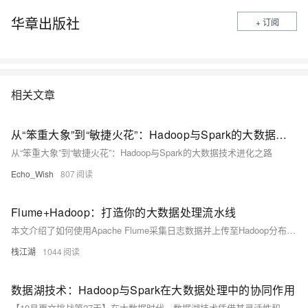
华章出版社
+ 订阅
相关文章
从“笨重大象”到“敏捷火花”：Hadoop与Spark的大数据技术进化之路
从“笨重大象”到“敏捷火花”：Hadoop与Spark的大数据技术进化之路
Echo_Wish
807
Flume+Hadoop：打造你的大数据处理流水线
本文介绍了如何使用Apache Flume采集日志数据并上传至Hadoop分布式文件系统（HDFS）。Flume是一个高可用、可靠的分布式系统，适用于大规模日志数据的采集和传输。文章详细描述了Flume的安装、配置及启动过程，并通过具体示例展示了如何将本地日志数据实时传输到HDFS中。同时，还提供了验证步骤，确保数据成功上传。最后，补充说明了使用文件模式作为channel以避免数据丢失的方法。
栈江湖
1044
数据湖技术：Hadoop与Spark在大数据处理中的协同作用
【10月更文挑战第27天】在大数据时代，数据湖技术凭借其灵活性和成本效益成为企业存储和分析大规模异构数据的首选。Hadoop和Spark作为数据湖技术的核心组件，通过HDFS存储数据和Spark进行高效计算，实现了数据处理的优化。本文探讨了Hadoop与Spark的最佳实践，包括数据存储、处理、安全和可视化等方面，展示了它们在实际应用中的协同效应。