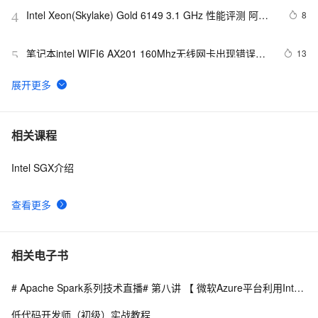
Intel Xeon(Skylake) Gold 6149 3.1 GHz 性能评测 阿里
8
4
云ECS服务器
笔记本intel WIFI6 AX201 160Mhz无线网卡出现错误代
13
5
码10
Apache Spark + Intel Analytics Zoo 进行深度学习
11
6
mac os x86 下 intel 无限驱动下载
3
7
相关课程
Intel SGX介绍
一网成擒全端涵盖，在不同架构(Intel x86/Apple m1 
8
8
silicon)不同开发平台(Win10/Win11/Mac/Ubuntu)上安装
配置Python3.10开发环境
查看更多
假如Intel不理会，欧盟会怎样？
6
9
Intel CEO称无人驾驶汽车2024年上路，口径不一致比自
1
10
相关电子书
家计划晚了两年
# Apache Spark系列技术直播# 第八讲 【 微软Azure平台利用Intel Analytics Zoo构建AI客服支持实践 】
低代码开发师（初级）实战教程