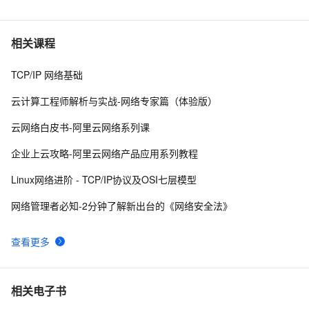
分享4个未注册*sdn域名
8
6
SDN 网络编排与服务
4
7
相关课程
TCP/IP 网络基础
企业数据中心SDN部署指南
1
8
云计算工程师解析与实战-网络专家篇（体验版）
SDN资料共享from cisco_English version
615
9
云网络白皮书-阿里云网络系列课
网络功能虚拟化（NFV）和软件定义网络（SDN）：赋能
8
10
企业上云攻略-阿里云网络产品应用系列教程
5G网络灵活、智能演进的关键
Linux网络进阶 - TCP/IP协议及OSI七层模型
网络管理者必知-2分钟了解新出台的《网络安全法》
查看更多
相关电子书