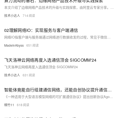
算力流动的基石：边缘网络产品技术升级与实践探索
本文介绍了边缘网络产品技术的升级与实践探索，由阿里云专家分享。内容涵盖三大方面：1) 云编一体的混合组网方案，通过边缘节点实现广泛覆盖和高效连接；2) 基于边缘基础设施特点构建一网多态的边缘网络平台，提供多种业务形态的统一技术支持；3) 以软硬一体的边缘网关技术实现多类型业务网络平面统一，确保不同网络间的互联互通。边缘网络已实现全球覆盖、差异化连接及云边互联，支持即开即用和云网一体，满足各行业需求。
技术小达人
714
02理解网络IO：实现服务与客户端通信
网络IO指客户端与服务端通过网络进行数据收发的过程，常见于微信、QQ等应用。本文详解如何用C语言实现一个支持多客户端连接的TCP服务端，涉及socket编程、线程处理及通信流程，并分析“一消息一线程”模式的优缺点。
MadeInAbyss
651
飞天洛神云网络再度入选通信顶会 SIGCOMM'24
飞天洛神云网络再度入选通信顶会 SIGCOMM'24
技术小达人
631
智能体竟能自行组建通信网络，还能自创协议提升通信效率
《一种适用于大型语言模型网络的可扩展通信协议》提出创新协议Agora，解决多智能体系统中的“通信三难困境”，即异构性、通用性和成本问题。Agora通过标准协议、结构化数据和自然语言三种通信格式，实现高效协作，支持复杂任务自动化。演示场景显示其在预订服务和天气预报等应用中的优越性能。论文地址：https://arxiv.org/pdf/2410.11905。
楠竹11
618