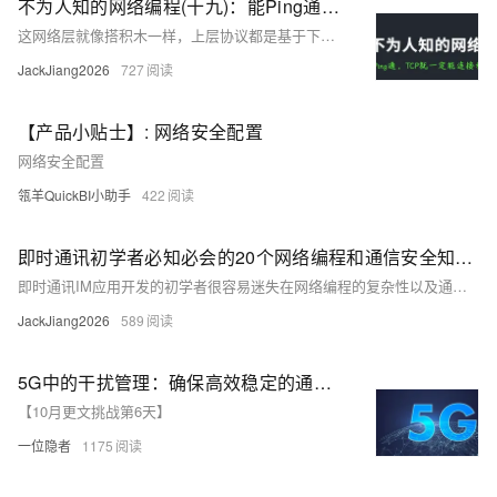
不为人知的网络编程(十九)：能Ping通，TCP就一定能连接和通信吗？
这网络层就像搭积木一样，上层协议都是基于下层协议搭出来的。不管是ping（用了ICMP协议）还是tcp本质上都是基于网络层IP协议的数据包，而到了物理层，都是二进制01串，都走网卡发出去了。 如果网络环境没发生变化，目的地又一样，那按道理说他们走的网络路径应该是一样的，什么情况下会不同呢？ 我们就从路由这个话题聊起吧。
JackJiang2026
727
【产品小贴士】: 网络安全配置
网络安全配置
瓴羊QuickBI小助手
422
即时通讯初学者必知必会的20个网络编程和通信安全知识点
即时通讯IM应用开发的初学者很容易迷失在网络编程的复杂性以及通信安全的各种概念里，本文不涉及深度理论知识，尽量通过一句话或几句话让你快速了解20个相关的网络编程和通信安全知识点，希望能助你愉快地开始即时通讯应用开发。
JackJiang2026
589
5G中的干扰管理：确保高效稳定的通信网络
【10月更文挑战第6天】
一位隐者
1175