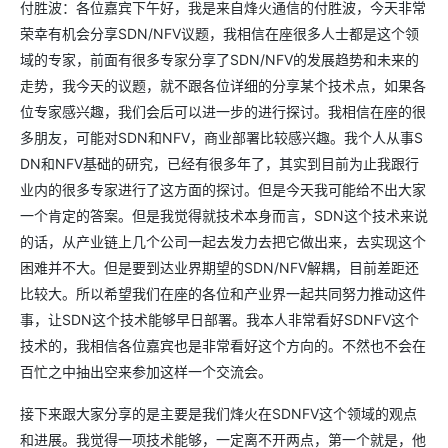
付胜波：各位嘉宾下午好，我是来自烽火通信的付胜波，今天非常
荣幸有机会分享SDN/NFV议题，我相信在座很多人士都是这个领
域的专家，前面有很多专家分享了SDN/NFV的发展趋势和未来的
走势，我今天的议题，就不跟各位详细的分享某个技术点，如果各
位专家感兴趣，我们会后可以进一步的进行探讨。我相信在座的很
多朋友，可能对SDN和NFV，商业部署比较感兴趣。我个人从事S
DN和NFV基础的研究，已经有很多年了，其实到目前为止我跟行
业内的很多专家进行了这方面的探讨。但是今天我可能给不出大家
一个肯定的答案。但是我觉得就技术本身而言，SDN这个技术来说
的话，从产业链上几个公司一起去发力去把它做出来，去实现这个
困难并不大。但是要到达业界期望的SDN/NFV解耦，目前差距还
比较大。所以希望我们在座的各位和产业界一起共同努力推动这件
事，让SDN这个技术能够早日部署。我本人非常看好SDNFV这个
技术的，我相信各位嘉宾也是非常看好这个方向的。不然也不会在
百忙之中抽出空来参加这样一个交流会。
接下来跟大家分享的是主要是我们烽火在SDNFV这个领域的观点
和进展。我觉得一项技术能够，一定离不开两点，第一个就是，他