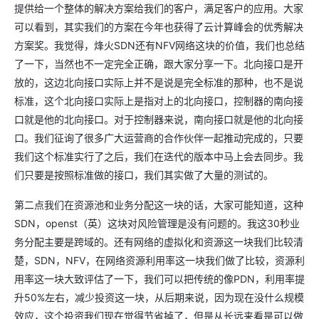
提供给一个整体的解决方案给我们的客户，满足客户的应用。大家
可以看到，其实我们的方案在今年也获得了云计算峰会的优秀解决
方案奖。我觉得，烽火SDN还有NFV网络这块的价值，我们也总结
了一下，当然也不一定完全正确，跟大家分享一下。北向接口是开
放的，这边北向接口实际上并不是说是完全标准的那种，也不是说
标准，这个北向接口实际上是指对上的北向接口，控制器的南向接
口就是他的北向接口。对于控制器来说，南向接口就是他的北向接
口。我们征询了很多广大运营商的合作伙伴一起推动完成的，只要
我们这个标准实行了之后，我们在迭代的版本中马上会去同步。我
们只要是按照标准做的接口，我们其实做了大量的测试的。
第二点我们在资源池和业务分配这一块的话，大家可能知道，这种
SDN，openst（英）这块对风险管理是没有问题的。我这30秒业
务分配主要是跨域的。还有网络的虚拟化和资源这一块我们比较清
楚，SDN，NFV，在网络资源利用率这一块我们做了比较，资源利
用率这一块大致评估了一下，我们可以把传统的像PDN，利用率提
升50%左右，减少投资这一块，从后期来说，因为现在没什么规模
效应，这个投资我们现在觉得节省掉了，但是从长远来看是可以做