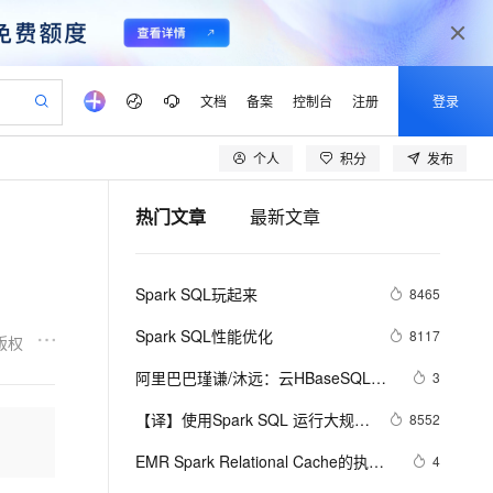
文档
备案
控制台
注册
登录
个人
积分
发布
验
作计划
器
AI 活动
专业服务
服务伙伴合作计划
开发者社区
加入我们
产品动态
服务平台百炼
阿里云 OPC 创新助力计划
热门文章
最新文章
一站式生成采购清单，支持单品或批量购买
io：打造专属 AI 语音助手
S产品伙伴计划（繁花）
峰会
CS
造的大模型服务与应用开发平台
一句话生成原生可编辑精美 PPT 文稿
AI 生产力先锋
Al MaaS 服务伙伴赋能合作
域名
博文
Careers
至高可申请百万元
Qwen3.8-Max 模型上线
开启高性价比 AI 编程新体验
弹性可伸缩的云计算服务
Qwen-Audio-3.0-Realtime 端到端实时语音角色扮演
输入一句话想法, 轻松生成专业的 PPT
先锋实践拓展 AI 生产力的边界
Token 补贴，五大权
计划
海大会
伙伴信用分合作计划
商标
问答
社会招聘
Spark SQL玩起来
8465
益加速 OPC 成功
eek-V4-Pro
SS
一键部署幻兽帕鲁游戏服务器
飞天发布时刻
HOT
Open Search 向量检索版支
划
备案
电子书
校园招聘
pSeek-V4-Pro
视频创作，一键激活电商全链路生产力
稳定、安全、高性价比、高性能的云存储服务
一键购买专属联机服务器，轻松开启游戏
所见，即是所愿
持视频检索 Pipeline 功能
更多支持
Spark SQL性能优化
8117
版权
划
公司注册
镜像站
视频生成
语音识别与合成
专属 QwenPaw
漫剧工坊：一站式动画创作平台
AI 实训营
HOT
应用身份服务 (IDaaS)
阿里巴巴瑾谦/沐远：云HBaseSQL及
3
合作伙伴培训与认证
划
上云迁移
站生成，高效打造优质广告素材
全接入的云上超级电脑
从聊天伙伴进化为能主动干活的本地数字员工
快速生产连贯的高质量长漫剧
从基础到进阶，Agent 创客手把手教你
OpenClaw 管理能力上线
分析——Phoenix&Spark
lScope
我要反馈
e-1.1-T2V
Qwen3-TTS-Flash
【译】使用Spark SQL 运行大规模
8552
查询合作伙伴
n Alibaba Cloud ISV 合作
代维服务
建企业门户网站
10 分钟搭建微信、支付宝小程序
MaxCompute MaxFrame 提
基因组工作流
畅细腻的高质量视频
离线语音合成大模型，多语言方言自适应，低延迟高稳定
创新加速
EMR Spark Relational Cache的执行
ope
登录合作伙伴管理后台
4
我要建议
站，无忧落地极速上线
以可视化方式快速构建移动和 PC 门户网站
国内短信简单易用，安全可靠，秒级触达，全球覆盖200+国家和地区。
高效部署网站，快速应用到小程序
供自动弹性内存功能
计划重写