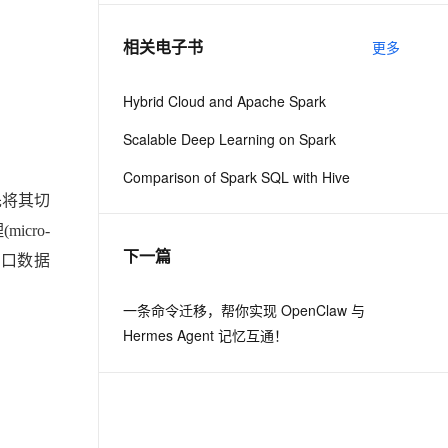
相关电子书
更多
息提取
与 AI 智能体进行实时音视频通话
从文本、图片、视频中提取结构化的属性信息
构建支持视频理解的 AI 音视频实时通话应用
Hybrid Cloud and Apache Spark
t.diy 一步搞定创意建站
构建大模型应用的安全防护体系
Scalable Deep Learning on Spark
通过自然语言交互简化开发流程,全栈开发支持
通过阿里云安全产品对 AI 应用进行安全防护
Comparison of Spark SQL with Hive
先将其切
icro-
下一篇
窗口数据
一条命令迁移，帮你实现 OpenClaw 与
Hermes Agent 记忆互通！