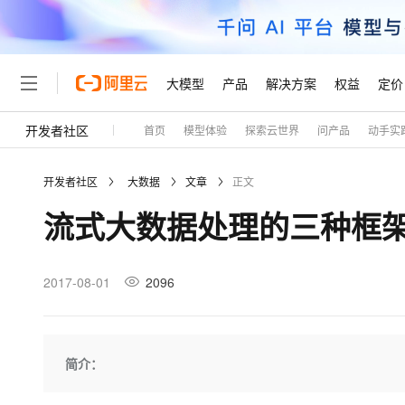
大模型
产品
解决方案
权益
定价
开发者社区
首页
模型体验
探索云世界
问产品
动手实
大模型
产品
解决方案
权益
定价
云市场
伙伴
服务
了解阿里云
精选产品
精选解决方案
普惠上云
产品定价
精选商城
成为销售伙伴
售前咨询
为什么选择阿里云
千问AI平台
开发者社区
大数据
文章
正文
了解云产品的定价详情
大模型服务平台百炼
千问办公，解锁你的工作
普惠上云 官方力荐
分销伙伴
在线服务
网站建设
什么是云计算
大
流式大数据处理的三种框架：St
大模型服务与应用平台
企业级Agent产品，直接
云服务器38元/年起，超
咨询伙伴
多端小程序
技术领先
云上成本管理
售后服务
轻量应用服务器
Agency Agents：拥
官方推荐返现计划
大模型
精选产品
精选解决方案
Salesforce 国际版订阅
稳定可靠
管理和优化成本
推荐新用户得奖励，单订单
销售伙伴合作计划
2017-08-01
2096
自助服务
友盟天域
安全合规
人工智能与机器学习
AI
文本生成
云数据库 RDS
HappyHorse 打造一
云工开物
无影生态合作计划
在线服务
观测云
分析师报告
高校专属算力普惠，学生认
计算
互联网应用开发
Qwen3.8-Max
HOT
Salesforce On Alibaba C
工单服务
Tuya 物联网平台阿里云
研究报告与白皮书
人工智能平台 PAI
快速拥有专属 OpenClaw
简介：
大模
Consulting Partner 合
大数据
容器
智能体时代全能旗舰模型
免费试用
短信专区
一站式AI开发、训练和推
蓝凌 OA
AI 大模型销售与服务生
现代化应用