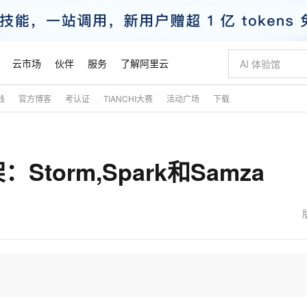
云市场
伙伴
服务
了解阿里云
践
官方博客
考认证
TIANCHI大赛
活动广场
下载
AI 特惠
数据与 API
成为产品伙伴
企业增值服务
最佳实践
价格计算器
AI 场景体
基础软件
产品伙伴合
阿里云认证
市场活动
配置报价
大模型
自助选配和估算价格
新方式
睿译宝，AI翻译排版一步到位
智启 AI 普惠权益
产品生态集成认证中心
企业支持计划
云上春晚
域名与网站
千问官方 MaaS 平台，为开发者和 Agent 而生，新用户赠送 1 亿 + tokens 额度
Qwen Aud
AI Coding
阿里云Maa
2026 阿里云
云服务器 E
为企业打
数据集
Windows
大模型认证
模型
NEW
NEW
orm,Spark和Samza
交付可用成果
值低价云产品抢先购
上传文档即自动完成翻译和格式还原
至高享 1亿+免费 tokens，加速 Al 应用落地
提供智能易用的域名与建站服务
智能编程，一键
安全可靠、
产品生态伙伴
专家技术服务
云上奥运之旅
弹性计算合作
阿里云中企出
手机三要素
宝塔 Linux
全部认证
价格优势
有专属领域专家
GLM-5.2：长任务时代开源旗舰模型
阿里云 OPC 创新助力计划
千问大模型
即刻拥有 DeepS
AI 电商营销
对象存储 O
大模型
产品生态伙伴工作台
企业增值服务台
云栖战略参考
云存储合作计
云栖大会
身份实名认证
CentOS
训练营
推动算力普惠，释放技术红利
最高返9万
多领域专家智能体,一键组建 AI 虚拟交付团队
快速构建应用程序和网站，即刻迈出上云第一步
至高百万元 Token 补贴，加速一人公司成长
多元化、高性能、安全可靠的大模型服务
真正可用的 1M 上下文,一次完成代码全链路开发
轻松解锁专属 Dee
从图文生成到
云上的中国
数据库合作计
活动全景
短信
Docker
图片和
站式影视创作平台
Hermes Agent，打造自进化智能体
Token Plan 模型订阅计划
数字证书管理服务（原SSL证书）
5 分钟轻松部署
AI 广告创作
无影云电脑
企业成长
NEW
信息公告
看见新力量
云网络合作计
OCR 文字识别
JAVA
证享300元代金券
可视化编排打通从文字构思到成片全链路闭环
全托管，含MySQL、PostgreSQL、SQL Server、MariaDB多引擎
自主进化，持久记忆，越用越聪明
Qwen3.8-Max 首发尝鲜，限时加量 10 倍，夜间低至2折
实现全站HTTPS，呈现可信的WEB访问
图文、视频一
随时随地安
魔搭 Mode
Kimi-K3
HappyHors
NEW
loud
服务实践
官网公告
金融模力时刻
Salesforce O
版
发票查验
全能环境
Claude Code + GStack 打造工程团队
千问办公，限时限量积分加倍
Qoder
低代码高效构
AI 建站
短信服务
型
NEW
作计划
Kimi 最新旗舰模型，长程编程与推理利器
让文字生成流
计划
创新中心
魔搭 ModelSc
健康状态
理服务
让AI从“聊天伙伴”进化为能干活的“数字员工”
安装技能 GStack，拥有专属 AI 工程团队
你的AI工作搭子，覆盖日常办公高频场景
面向真实软件的智能体编程平台
0 代码专业建
客户案例
天气预报查询
操作系统
态合作计划