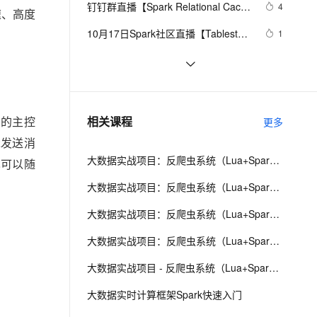
安全
钉钉群直播【Spark Relational Cache 
我要投诉
e-1.1-I2V
Cosyvoice-V3-Flash
4
PolarDB
上云场景组合购
Milvus 弹性伸缩功能新增节
伴
速、高度
原理和实践】
漫剧创作，剧本、分镜、视频高效生成
100%兼容MySQL、PostgreSQL，兼容Oracle，支持集中和分布式
覆盖90%+业务场景，专享组合折扣价
点支持范围
畅自然，细节丰富
高表现力语音合成大模型，语音克隆听感自然
VPN
10月17日Spark社区直播【Tablestore 
1
Spark Streaming Connector -- 海量
ernetes 版 ACK
云聚AI 严选权益
AI 原生数据库服务发布
SSL 证书
查看spark是否有僵尸进程，有的
602
2V
Fun-ASR
结构化数据的实时计算和处理】
，一键激活高效办公新体验
理容器应用的 K8s 服务
精选AI产品，从模型到应用全链提效
Agent 数据网关
话，先杀掉。可以使用下面命令
文戏情感细腻自然，动作戏激烈拳拳到肉，实现更强表演能力
支持中英文自由切换，具备更强的噪声鲁棒性
堡垒机
Spark DAGScheduler中stage转换成
2
AI 用量加速计划
云原生数据库 PolarDB
TaskSet的过程
防火墙
、识别商机，让客服更高效、服务更出色。
Spark SQL中掌控sql语句的执行 - 了
新老同享，达量后返
Agentic Database 发布
10
相关课程
更多
中的主控
解你的查询计划
主机安全
应用
ut发送消
大数据实战项目：反爬虫系统（Lua+Spark+Redis+Hadoop框架搭建）第一阶段
也可以随
千问办公
NEW
AI 应用及服务市场
的智能体编程平台
一站式AI生产力平台
大数据实战项目：反爬虫系统（Lua+Spark+Redis+Hadoop框架搭建）第二阶段
AI 应用
伶鹊
大数据实战项目：反爬虫系统（Lua+Spark+Redis+Hadoop框架搭建）第三阶段
企业级人与Agent协作平台，接入和调度多个数字员工
智能客服平台，对话机器人、对话分析、智能外呼
大模型
大数据实战项目：反爬虫系统（Lua+Spark+Redis+Hadoop框架搭建）第四阶段
大模型服务平台百炼 - 全妙
自然语言处理
大数据实战项目 - 反爬虫系统（Lua+Spark+Redis+Hadoop框架搭建）第六阶段
应用创作平台
多模态内容创作工具，已接入 DeepSeek
数据标注
大数据实时计算框架Spark快速入门
机器学习