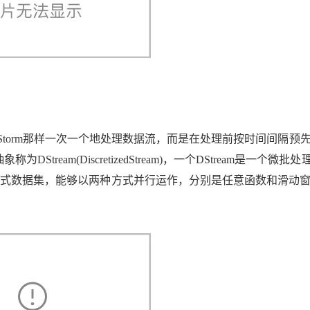
AI 应用
10分钟微调：让0.6B模型媲美235B模
多模态数据信
型
依托云原生高可用架构,实现Dify私有化部署
用1%尺寸在特定领域达到大模型90%以上效果
一个 AI 助手
超强辅助，Bol
即刻拥有 DeepSeek-R1 满血版
在企业官网、通讯软件中为客户提供 AI 客服
多种方案随心选，轻松解锁专属 DeepSeek
，它并不会像Storm那样一次一个地处理数据流，而是在处理前按时间间隔预
am(DiscretizedStream)，一个DStream是一个微批处理(m
则是一种分布式数据集，能够以两种方式并行运作，分别是任意函数和滑动