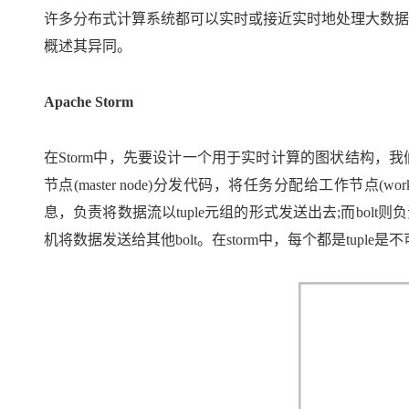
存储
天池大赛
Qwen3.7-Plus
云解析DNS
解决方案免费试用 新老
电子合同
许多分布式计算系统都可以实时或接近实时地处理大数据流
最高领取价值200元试用
能看、能想、能动手的多模
安全
网络与CDN
AI 算法大赛
概述其异同。
畅捷通
大数据开发治理平台 Data
AI 产品 免费试用
网络
安全
云开发大赛
Qwen3-VL-Plus
Tableau 订阅
1亿+ 大模型 tokens 和 
Apache Storm
可观测
入门学习赛
中间件
AI空中课堂在线直播课
云防火墙
140+云产品 免费试用
上云与迁云
云原生的云上边界网络安全
产品新客免费试用，最长1
数据库
在Storm中，先要设计一个用于实时计算的图状结构，我们
生态解决方案
大模型服务
企业出海
大模型ACA认证体验
节点(master node)分发代码，将任务分配给工作节点(wor
大数据计算
助力企业全员 AI 认知与能
行业生态解决方案
息，负责将数据流以tuple元组的形式发送出去;而bolt
千问AI平台-Token Plan
政企业务
媒体服务
开发者生态解决方案
机将数据发送给其他bolt。在storm中，每个都是tupl
企业服务与云通信
千问AI平台-模型体验
AI 开发和 AI 应用解决
在线体验全尺寸、多种模态
域名与网站
Happy 系列大模型
终端用户计算
Serverless
开发工具