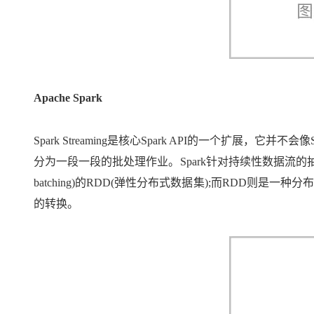
大模型解决方案
迁移与运维管理
快速部署 Dify，高效搭建 
专有云
10 分钟在聊天系统中增加
Apache Spark
Spark Streaming是核心Spark API的一个扩展
分为一段一段的批处理作业。Spark针对持续性数据流的抽象称为DStre
batching)的RDD(弹性分布式数据集);而RDD
的转换。