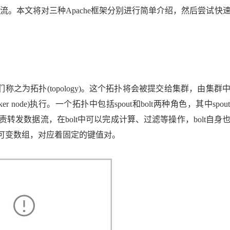
Deepseek-v4-pro
HappyHors
同享
万小智 AI 建站低至 15元/月
Qoder CN
AI 短剧/漫剧
云原生数据库 
快递物流查询
WordPress
成为服务伙
。本文将对三种Apache框架分别进行简单介绍，然后尝试快
高校合作
点，立即开启云上创新
覆盖公网/内网、递归/权威、移动APP等全场景解析服务
送.CN域名，送备案服务码
基于千问大模型等，支持代码智能生成、研发智能问答
AI助力短剧
态智能体模型
旗舰 MoE 大模型，百万上下文与顶尖推理能力
图生视频，流
Ubuntu
服务生态伙伴
云工开物
企业应用
Works
Night Plan 支持 Qwen 3.8-Max
云原生大数据计算服务 MaxCompute
AI 办公
容器服务 Kub
NEW
GLM-5.2
Wan2.7-T
Red Hat
30+ 款产品免费体验
Data Agent 驱动的一站式 Data+AI 开发治理平台
夜间 5 折，Qwen/Meoo/TokenPlan 客户专享
面向分析的企业级SaaS模式云数据仓库
AI智能应用
提供一站式管
科研合作
视觉 Coding、空间感知、多模态思考等全面升级
1M上下文，专为长程任务能力而生
ERP
堂（旗舰版）
SUSE
智能客服
CRM
防护产品
2个月
自动承接线索
称之为拓扑(topology)。这个拓扑将会被提交给集群，由集群
建站小程序
OA 办公系统
AI 应用构建
大模型原生
ker node)执行。一个拓扑中包括spout和bolt两种角色，其中spo
力提升
财税管理
模板建站
则负责转发数据流，在bolt中可以完成计算、过滤等操作，bolt自身
Qoder
大模型服务平台百炼-应用模版
HOT
NEW
面向真实软件
个人版上线、团队版降价；千问3.8-Max首发发尝鲜
丰富多元化的应用模版和解决方案
400电话
定制建站
e是不可变数组，对应着固定的键值对。
万有无界
大模型服务平台百炼-智能体
方案
广告营销
模板小程序
的模型效果
灵活可视化地构建企业级 Agent
定制小程序
秒悟
人工智能平台 PAI
APP 开发
云端极速 AI 
新一代 AI 视频生成模型，深度适配广告营销等场景
AI Native 的算法工程平台，一站式完成建模、训练、推理服务部署
建站系统