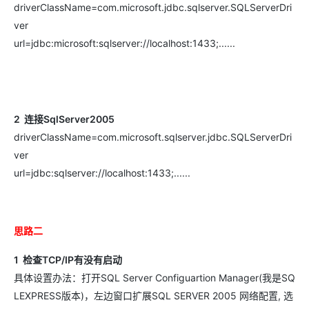
driverClassName=com.microsoft.jdbc.sqlserver.SQLServerDri
ver
url=jdbc:microsoft:sqlserver://localhost:1433;......
2 连接SqlServer2005
driverClassName=com.microsoft.sqlserver.jdbc.SQLServerDri
ver
url=jdbc:sqlserver://localhost:1433;......
思路二
1 检查TCP/IP有没有启动
具体设置办法：打开SQL Server Configuartion Manager(我是SQ
LEXPRESS版本)，左边窗口扩展SQL SERVER 2005 网络配置, 选