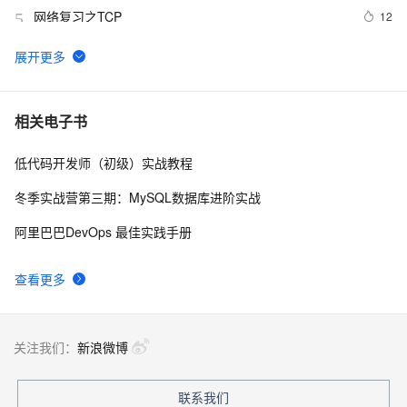
网络复习之TCP
12
5
基本TCP套接字编程
4
6
ss is one another utility to investigate sockets(特适合大
1
7
相关电子书
规模tcp链接)
低代码开发师（初级）实战教程
TCP/IP三次握手总结;
3
8
冬季实战营第三期：MySQL数据库进阶实战
如何理解UDP 和 TCP 区别 应用场景有哪些？
1
9
阿里巴巴DevOps 最佳实践手册
TCP 基础知识（四）
5
10
查看更多
关注我们：
新浪微博
联系我们