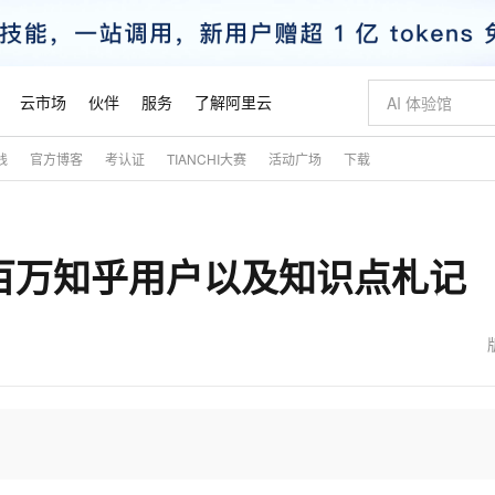
云市场
伙伴
服务
了解阿里云
践
官方博客
考认证
TIANCHI大赛
活动广场
下载
AI 特惠
数据与 API
成为产品伙伴
企业增值服务
最佳实践
价格计算器
AI 场景体
基础软件
产品伙伴合
阿里云认证
市场活动
配置报价
大模型
自助选配和估算价格
步到位
智启 AI 普惠权益
产品生态集成认证中心
企业支持计划
云上春晚
域名与网站
Qwen Audio：打造专属 AI 语音助手
千问官方 MaaS 平台，为开发者和 Agent 而生，新用户赠送 1 亿 + tokens 额度
一句话生成原生
AI Coding
阿里云Maa
2026 阿里云
云服务器 E
为企业打
数据集
Windows
大模型认证
模型
NEW
NEW
取百万知乎用户以及知识点札记
格式还原
值低价云产品抢先购
至高享 1亿+免费 tokens，加速 Al 应用落地
提供智能易用的域名与建站服务
Qwen-Audio-3.0-Realtime 端到端实时语音角色扮演
输入一句话想法,
智能编程，一键
安全可靠、
产品生态伙伴
专家技术服务
云上奥运之旅
弹性计算合作
阿里云中企出
手机三要素
宝塔 Linux
全部认证
价格优势
开源旗舰模型
即刻拥有 DeepSeek-V4-Pro
阿里云 OPC 创新助力计划
千问大模型
一键部署幻兽
AI 电商营销
对象存储 O
大模型
产品生态伙伴工作台
企业增值服务台
云栖战略参考
云存储合作计
云栖大会
身份实名认证
CentOS
训练营
推动算力普惠，释放技术红利
最高返9万
真正可用的 1M 上下文,一次完成代码全链路开发
快速构建应用程序和网站，即刻迈出上云第一步
轻松解锁专属 DeepSeek-V4-Pro
至高百万元 Token 补贴，加速一人公司成长
多元化、高性能、安全可靠的大模型服务
一键购买专属
从图文生成到
云上的中国
数据库合作计
活动全景
短信
Docker
图片和
自进化智能体
5 分钟轻松部署专属 QwenPaw
Token Plan 模型订阅计划
数字证书管理服务（原SSL证书）
高效搭建 AI
AI 广告创作
无影云电脑
企业成长
NEW
HOT
信息公告
看见新力量
云网络合作计
OCR 文字识别
JAVA
越聪明
证享300元代金券
全托管，含MySQL、PostgreSQL、SQL Server、MariaDB多引擎
Qwen3.8-Max 首发尝鲜，限时加量 10 倍，夜间低至2折
实现全站HTTPS，呈现可信的WEB访问
从聊天伙伴进化为能主动干活的本地数字员工
图文、视频一
随时随地安
魔搭 Mode
Kimi-K3
HappyHors
NEW
loud
服务实践
官网公告
金融模力时刻
Salesforce O
版
发票查验
全能环境
Claude Code + GStack 打造工程团队
千问办公，限时限量积分加倍
Qoder
低代码高效构
AI 建站
短信服务
型
NEW
作计划
Kimi 最新旗舰模型，长程编程与推理利器
让文字生成流
计划
创新中心
魔搭 ModelSc
健康状态
理服务
让AI从“聊天伙伴”进化为能干活的“数字员工”
安装技能 GStack，拥有专属 AI 工程团队
你的AI工作搭子，覆盖日常办公高频场景
面向真实软件的智能体编程平台
0 代码专业建
客户案例
天气预报查询
操作系统
态合作计划