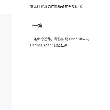
复杂PHP系统性能瓶颈排查及优化
息提取
与 AI 智能体进行实时音视频通话
从文本、图片、视频中提取结构化的属性信息
构建支持视频理解的 AI 音视频实时通话应用
下一篇
t.diy 一步搞定创意建站
构建大模型应用的安全防护体系
通过自然语言交互简化开发流程,全栈开发支持
通过阿里云安全产品对 AI 应用进行安全防护
一条命令迁移，帮你实现 OpenClaw 与
Hermes Agent 记忆互通！