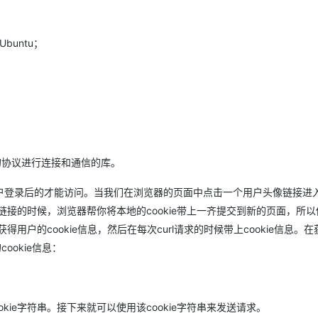
Deepseek-v4-pro
HappyHors
同享
万小智 AI 建站低至 15元/月
Qoder CN
AI 短剧/漫剧
云原生数据库 
快递物流查询
WordPress
成为服务伙
高校合作
点，立即开启云上创新
覆盖公网/内网、递归/权威、移动APP等全场景解析服务
送.CN域名，送备案服务码
基于千问大模型等，支持代码智能生成、研发智能问答
AI助力短剧
态智能体模型
旗舰 MoE 大模型，百万上下文与顶尖推理能力
图生视频，流
Ubuntu
buntu；
服务生态伙伴
云工开物
企业应用
Works
Night Plan 支持 Qwen 3.8-Max
云原生大数据计算服务 MaxCompute
AI 办公
容器服务 Kub
NEW
GLM-5.2
Wan2.7-T
Red Hat
30+ 款产品免费体验
Data Agent 驱动的一站式 Data+AI 开发治理平台
夜间 5 折，Qwen/Meoo/TokenPlan 客户专享
面向分析的企业级SaaS模式云数据仓库
AI智能应用
提供一站式管
科研合作
视觉 Coding、空间感知、多模态思考等全面升级
1M上下文，专为长程任务能力而生
ERP
堂（旗舰版）
SUSE
智能客服
CRM
防护产品
2个月
自动承接线索
建站小程序
OA 办公系统
AI 应用构建
大模型原生
力提升
财税管理
模板建站
型的协议进行连接和通信的库。
Qoder
大模型服务平台百炼-应用模版
HOT
NEW
面向真实软件
个人版上线、团队版降价；千问3.8-Max首发发尝鲜
丰富多元化的应用模版和解决方案
400电话
定制建站
户登录后的才能访问。当我们在浏览器的页面中点击一个用户头像链接进
万有无界
大模型服务平台百炼-智能体
接的时候，浏览器帮你将本地的cookie带上一齐提交到新的页面，所以
方案
广告营销
模板小程序
的模型效果
灵活可视化地构建企业级 Agent
的cookie信息，然后在每次curl请求的时候带上cookie信息。在获
定制小程序
ookie信息：
秒悟
人工智能平台 PAI
APP 开发
云端极速 AI 
新一代 AI 视频生成模型，深度适配广告营销等场景
AI Native 的算法工程平台，一站式完成建模、训练、推理服务部署
建站系统
个cookie字符串。接下来就可以使用该cookie字符串来发送请求。