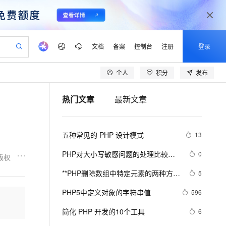
文档
备案
控制台
注册
登录
个人
积分
发布
验
作计划
器
AI 活动
专业服务
服务伙伴合作计划
开发者社区
加入我们
产品动态
服务平台百炼
阿里云 OPC 创新助力计划
热门文章
最新文章
一站式生成采购清单，支持单品或批量购买
可编辑精美 PPT 文稿
S产品伙伴计划（繁花）
峰会
CS
造的大模型服务与应用开发平台
Agency Agents：拥有专属领域专家
AI 生产力先锋
Al MaaS 服务伙伴赋能合作
域名
博文
Careers
至高可申请百万元
Qwen3.8-Max 模型上线
 轻松生成专业的 PPT
开启高性价比 AI 编程新体验
弹性可伸缩的云计算服务
先锋实践拓展 AI 生产力的边界
多领域专家智能体,一键组建 AI 虚拟交付团队
Token 补贴，五大权
计划
海大会
伙伴信用分合作计划
商标
问答
社会招聘
五种常见的 PHP 设计模式
13
益加速 OPC 成功
帕鲁游戏服务器
SS
HappyHorse 打造一站式影视创作平台
飞天发布时刻
HOT
Open Search 向量检索版支
划
备案
电子书
校园招聘
联机服务器，轻松开启游戏
视频创作，一键激活电商全链路生产力
稳定、安全、高性价比、高性能的云存储服务
所见，即是所愿
持视频检索 Pipeline 功能
可视化编排打通从文字构思到成片全链路闭环
更多支持
PHP对大小写敏感问题的处理比较
0
版权
划
公司注册
镜像站
视频生成
语音识别与合成
乱，写代码时可能偶尔出问题，所以
 智能体与工作流应用
漫剧工坊：一站式动画创作平台
AI 实训营
应用身份服务 (IDaaS)
**PHP删除数组中特定元素的两种方法
5
合作伙伴培训与认证
这里总结一下。以便用到的出现错误
划
上云迁移
站生成，高效打造优质广告素材
全接入的云上超级电脑
通过阿里云百炼高效搭建AI应用,助力高效开发
快速生产连贯的高质量长漫剧
从基础到进阶，Agent 创客手把手教你
OpenClaw 管理能力上线
array_splice()和unset()
lScope
我要反馈
e-1.1-T2V
Qwen3-TTS-Flash
PHP5中定义对象的字符串值
596
查询合作伙伴
n Alibaba Cloud ISV 合作
代维服务
建企业门户网站
10 分钟搭建微信、支付宝小程序
MaxCompute MaxFrame 提
畅细腻的高质量视频
离线语音合成大模型，多语言方言自适应，低延迟高稳定
创新加速
简化 PHP 开发的10个工具
ope
登录合作伙伴管理后台
6
我要建议
站，无忧落地极速上线
以可视化方式快速构建移动和 PC 门户网站
国内短信简单易用，安全可靠，秒级触达，全球覆盖200+国家和地区。
高效部署网站，快速应用到小程序
供自动弹性内存功能