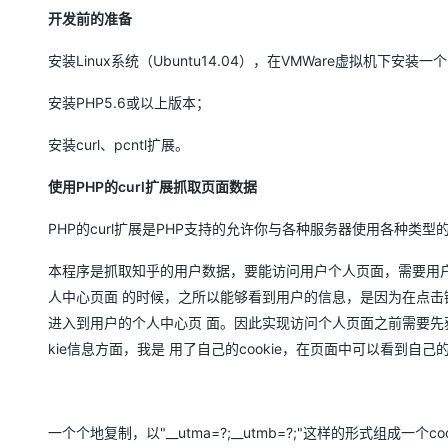
存储
天池大赛
Qwen3.7-Plus
云解析DNS
解决方案免费试用 新老
电子合同
开发前的准备
最高领取价值200元试用
能看、能想、能动手的多模
安全
网络与CDN
AI 算法大赛
畅捷通
安装Linux系统（Ubuntu14.04），在VMWare虚拟机下安装一个U
大数据开发治理平台 Data
AI 产品 免费试用
网络
安全
云开发大赛
Qwen3-VL-Plus
Tableau 订阅
1亿+ 大模型 tokens 和 
安装PHP5.6或以上版本；
可观测
入门学习赛
中间件
AI空中课堂在线直播课
云防火墙
140+云产品 免费试用
安装curl、pcntl扩展。
上云与迁云
云原生的云上边界网络安全
产品新客免费试用，最长1
数据库
生态解决方案
使用PHP的curl扩展抓取页面数据
大模型服务
企业出海
大模型ACA认证体验
大数据计算
助力企业全员 AI 认知与能
行业生态解决方案
PHP的curl扩展是PHP支持的允许你与各种服务器使用各种类
千问AI平台-Token Plan
政企业务
媒体服务
开发者生态解决方案
本程序是抓取知乎的用户数据，要能访问用户个人页面，需要用
企业服务与云通信
千问AI平台-模型体验
人中心页面 的时候，之所以能够看到用户的信息，是因为在点击链
AI 开发和 AI 应用解决
在线体验全尺寸、多种模态
进入到用户的个人中心页 面。因此实现访问个人页面之前需要先获得用户
域名与网站
kie信息方面，我是 用了自己的cookie，在页面中可以看到自己的c
Happy 系列大模型
终端用户计算
Serverless
一个个地复制，以"__utma=?;__utmb=?;"这样的形式组成一
开发工具