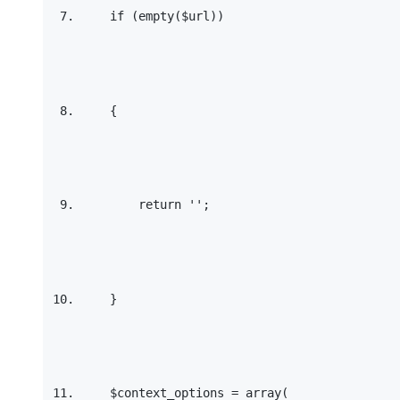
if
 (empty($url)) 
    { 
return
''
; 
    } 
    $context_options = array(   