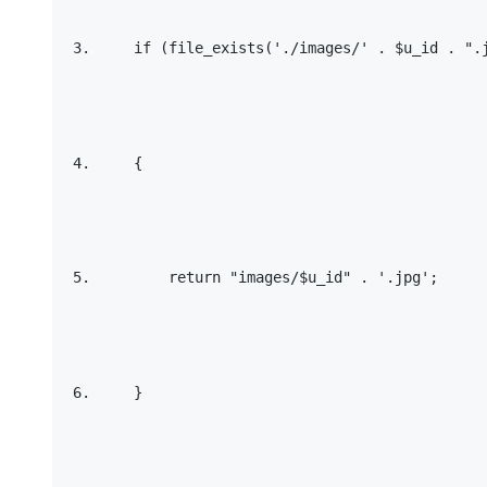
if
 (file_exists(
'./images/'
 . $u_id . 
".
    { 
return
"images/$u_id"
 . 
'.jpg'
; 
    } 