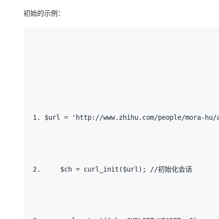
大模型解决方案
初始的示例：
迁移与运维管理
快速部署 Dify，高效搭建 
专有云
10 分钟在聊天系统中增加
$url = 
'http://www.zhihu.com/people/mora-hu/
    $ch = curl_init($url); 
//初始化会话