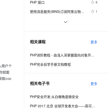
安全
PHP 接口
我要投诉
e-1.1-I2V
Cosyvoice-V3-Flash
9
PolarDB
上云场景组合购
Milvus 弹性伸缩功能新增节
伴
漫剧创作，剧本、分镜、视频高效生成
100%兼容MySQL、PostgreSQL，兼容Oracle，支持集中和分布式
覆盖90%+业务场景，专享组合折扣价
点支持范围
畅自然，细节丰富
高表现力语音合成大模型，语音克隆听感自然
VPN
使用消息服务(MNS)订阅阿里云物联
1
网平台设备消息PHP示例参考
ernetes 版 ACK
云聚AI 严选权益
AI 原生数据库服务发布
SSL 证书
PHP设计模式：单例模式
692
2V
Fun-ASR
，一键激活高效办公新体验
理容器应用的 K8s 服务
精选AI产品，从模型到应用全链提效
Agent 数据网关
文戏情感细腻自然，动作戏激烈拳拳到肉，实现更强表演能力
支持中英文自由切换，具备更强的噪声鲁棒性
堡垒机
PHP时间
698
AI 用量加速计划
云原生数据库 PolarDB
防火墙
、识别商机，让客服更高效、服务更出色。
《PHP对象、模式与实践》之高级
新老同享，达量后返
Agentic Database 发布
652
相关课程
更多
特性
主机安全
应用
PHP进阶教程 - 由浅入深掌握面向对象开发 - 第二阶段
千问办公
NEW
AI 应用及服务市场
的智能体编程平台
一站式AI生产力平台
PHP完全自学手册文档教程
入用户个
AI 应用
伶鹊
你就能
企业级人与Agent协作平台，接入和调度多个数字员工
智能客服平台，对话机器人、对话分析、智能外呼
取coo
大模型
相关电子书
更多
大模型服务平台百炼 - 全妙
自然语言处理
应用创作平台
多模态内容创作工具，已接入 DeepSeek
PHP安全开发:从白帽角度做安全
数据标注
机器学习
PHP 2017.北京 全球开发者大会——高可用的PHP