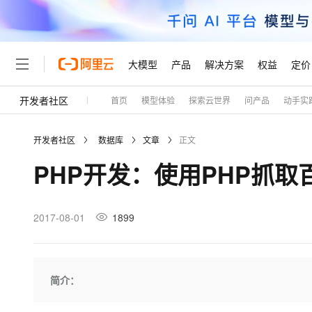
大模型
产品
解决方案
权益
定价
开发者社区
首页
模型体验
探索云世界
问产品
动手实
大模型
产品
解决方案
权益
定价
云市场
伙伴
服务
了解阿里云
精选产品
精选解决方案
普惠上云
产品定价
精选商城
成为销售伙伴
售前咨询
为什么选择阿里云
千问AI平台
开发者社区
数据库
文章
正文
了解云产品的定价详情
大模型服务平台百炼
睿译宝，AI翻译排版一
普惠上云 官方力荐
分销伙伴
在线服务
网站建设
什么是云计算
大
PHP开发：使用PHP抓
大模型服务与应用平台
上传文档即自动完成翻译和
云服务器38元/年起，超
咨询伙伴
多端小程序
技术领先
云上成本管理
售后服务
轻量应用服务器
GLM-5.2：长任务时代
官方推荐返现计划
大模型
精选产品
精选解决方案
Salesforce 国际版订阅
稳定可靠
管理和优化成本
推荐新用户得奖励，单订单
销售伙伴合作计划
2017-08-01
1899
自助服务
友盟天域
安全合规
人工智能与机器学习
AI
文本生成
云数据库 RDS
Hermes Agent，打造
云工开物
无影生态合作计划
在线服务
观测云
分析师报告
自主进化，持久记忆，越用
高校专属算力普惠，学生认
计算
互联网应用开发
Qwen3.8-Max
HOT
Salesforce On Alibaba C
工单服务
Tuya 物联网平台阿里云
研究报告与白皮书
人工智能平台 PAI
快速拥有专属 OpenClaw
简介：
大模
Consulting Partner 合
大数据
容器
智能体时代全能旗舰模型
免费试用
短信专区
一站式AI开发、训练和推
蓝凌 OA
AI 大模型销售与服务生
现代化应用