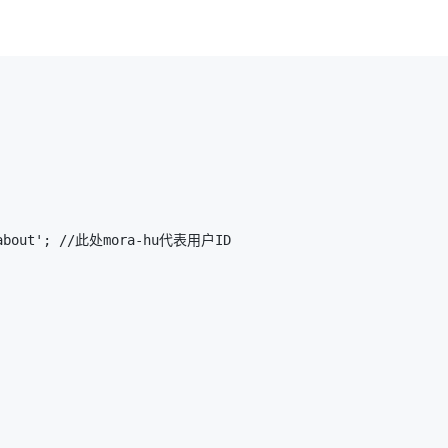
AI 应用
10分钟微调：让0.6B模型媲美235B模
多模态数据信
型
依托云原生高可用架构,实现Dify私有化部署
用1%尺寸在特定领域达到大模型90%以上效果
一个 AI 助手
超强辅助，Bol
即刻拥有 DeepSeek-R1 满血版
在企业官网、通讯软件中为客户提供 AI 客服
多种方案随心选，轻松解锁专属 DeepSeek
about'
; //此处mora-hu代表用户ID 