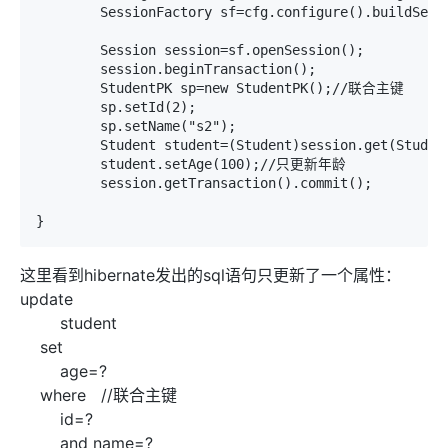
	SessionFactory sf=cfg.configure().buildSessionFactory();

	Session session=sf.openSession();

	session.beginTransaction();

	StudentPK sp=new StudentPK();//联合主键

	sp.setId(2);

	sp.setName("s2");

	Student student=(Student)session.get(Student.class, sp);

	student.setAge(100);//只更新年龄

	session.getTransaction().commit();

}
这里看到hibernate发出的sql语句只更新了一个属性：
update
student
set
age=?
where //联合主键
id=?
and name=?