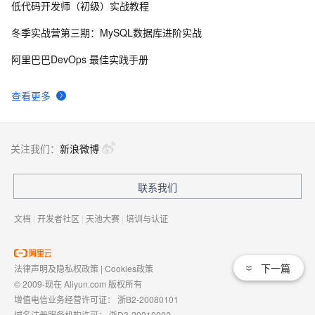
低代码开发师（初级）实战教程
Hibernate添加日志--log4j
2
8
冬季实战营第三期：MySQL数据库进阶实战
Hibernate进行对象的增删改查
2
9
阿里巴巴DevOps 最佳实践手册
HIbernate处理数据更新丢失
3
10
查看更多
关注我们：
新浪微博
联系我们
文档
|
开发者社区
|
天池大赛
|
培训与认证
下一篇
法律声明及隐私权政策
|
Cookies政策
© 2009-现在 Aliyun.com 版权所有
增值电信业务经营许可证：
浙B2-20080101
域名注册服务机构许可：
浙D3-20210002