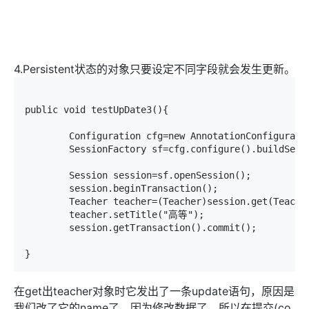
4.Persistent状态的对象只要设定不同字段就会发生更新。
public void testUpDate3(){

	Configuration cfg=new AnnotationConfiguration();

	SessionFactory sf=cfg.configure().buildSessionFactory();

	Session session=sf.openSession();

	session.beginTransaction();

	Teacher teacher=(Teacher)session.get(Teacher.class, 1);

	teacher.setTitle("高等");

	session.getTransaction().commit();

}
在get出teacher对象时它发出了一条update语句，原因是
我们改了它的name了。因为修改数据了，所以在提交(co