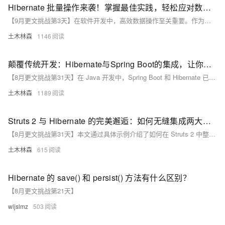
Hibernate 批量操作来袭！掌握最佳实践，轻松应对数据洪流，开启高效开发新时代
【9月更文挑战第3天】在软件开发中，高效数据操作至关重要。作为流行的Java持久化框架，Hibernate提供了强大的数据库操作功能。本文探讨了Hibernate批量操作，包括批量插入、更新和删除的最佳实践，通过使用原生SQL和`Session`的`createNativeQuery()`方法，结合`addBatch()`及`executeBatch()`方法实现高效批量操作。合理设置批量大小、事务管理和性能测试是优化的关键。在实际开发中，应根据业务需求和性能要求选择合适的方法，以提升程序性能和可维护性。
土木林森
1146
颠覆传统开发：Hibernate与Spring Boot的集成，让你的开发效率飞跃式提升！
【8月更文挑战第31天】在 Java 开发中，Spring Boot 和 Hibernate 已成为许多开发者的首选技术栈。Spring Boot 简化了配置和部署过程，而 Hibernate 则是一个强大的 ORM 框架，用于管理数据库交互。将两者结合使用，可以极大提升开发效率并构建高性能的现代 Java 应用。本文将通过代码示例展示如何在 Spring Boot 项目中集成 Hibernate，并实现基本的数据库操作，包括添加依赖、配置数据源、创建实体类和仓库接口，以及在服务层和控制器中处理 HTTP 请求。这种组合不仅简化了配置，还提供了一套强大的工具来快速开发现代 Java 应用程序。
土木林森
1189
Struts 2 与 Hibernate 的完美邂逅：如何无缝集成两大框架，轻松玩转高效 CRUD 操作？
【8月更文挑战第31天】本文通过具体示例介绍了如何在 Struts 2 中整合 Hibernate，实现基本的 CRUD 操作。首先创建 Maven 项目并添加相关依赖，接着配置 Hibernate 并定义实体类及其映射文件。然后创建 DAO 接口及实现类处理数据库操作，再通过 Struts 2 的 Action 类处理用户请求。最后配置 `struts.xml` 文件并创建 JSP 页面展示用户列表及编辑表单。此示例展示了如何配置和使用这两个框架，使代码更加模块化和可维护。
土木林森
615
Hibernate 的 save() 和 persist() 方法有什么区别？
【8月更文挑战第21天】
wljslmz
503