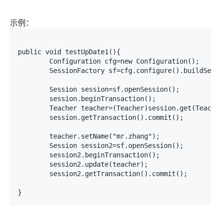
示例：
public void testUpDate1(){

	Configuration cfg=new Configuration();

	SessionFactory sf=cfg.configure().buildSessionFactory();

	Session session=sf.openSession();

	session.beginTransaction();

	Teacher teacher=(Teacher)session.get(Teacher.class, 1);

	session.getTransaction().commit();

	teacher.setName("mr.zhang");

	Session session2=sf.openSession();

	session2.beginTransaction();

	session2.update(teacher);

	session2.getTransaction().commit();

}