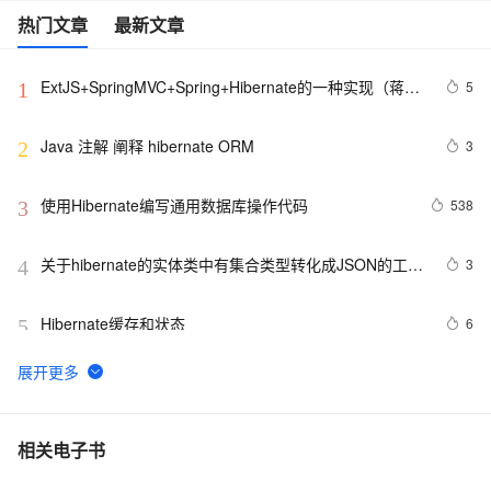
热门文章
最新文章
ExtJS+SpringMVC+Spring+Hibernate的一种实现（蒋锋
5
1
代码分析）
Java 注解 阐释 hibernate ORM
3
2
使用Hibernate编写通用数据库操作代码
538
3
关于hibernate的实体类中有集合类型转化成JSON的工具
3
4
类 - 怀念今天的专栏 - 博客频道
Hibernate缓存和状态
6
5
Spring3 整合 Hibernate4实现数据库操作(1)
5
6
Spring与Hibernate两种组合方式
3
7
相关电子书