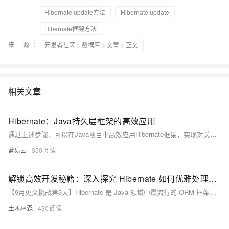
Hibernate update方法
Hibernate update
Hibernate框架方法
来 源：
开发者社区
>
数据库
>
文章
> 正文
相关文章
Hibernate：Java持久层框架的高效应用
通过上述步骤，可以在Java项目中高效应用Hibernate框架，实现对关系数据库的透明持久化管理。Hibernate提供的强大功能和灵活配置，使得开发者能够专注于业务逻辑的实现，而不必过多关注底层数据库操作。
蓝易云
350
解锁高效开发秘籍：深入探究 Hibernate 如何优雅处理一对多与多对多关系，让数据映射再无烦恼！
【9月更文挑战第3天】Hibernate 是 Java 领域中最流行的 ORM 框架之一，广泛用于处理实体对象与数据库表之间的映射。尤其在处理复杂关系如一对多和多对多时，Hibernate 提供了丰富的 API 和配置选项。本文通过具体代码示例，展示如何使用 `@OneToMany`、`@JoinColumn`、`@ManyToMany` 和 `@JoinTable` 等注解优雅地实现这些关系，帮助开发者保持代码简洁的同时确保数据一致性。
土木林森
430