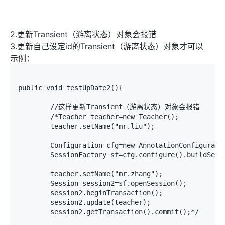
2.更新Transient（游离状态）对象会报错
3.更新自己设定id的Transient（游离状态）对象才可以
示例：
public void testUpDate2(){

	//这样更新Transient（游离状态）对象会报错

	/*Teacher teacher=new Teacher();

	teacher.setName("mr.liu");

	Configuration cfg=new AnnotationConfiguration();

	SessionFactory sf=cfg.configure().buildSessionFactory();

	teacher.setName("mr.zhang");

	Session session2=sf.openSession();

	session2.beginTransaction();

	session2.update(teacher);

	session2.getTransaction().commit();*/
