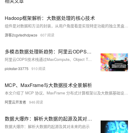
相关文章
Hadoop框架解析：大数据处理的核心技术
组件是对数据和方法的封装，从用户角度看是实现特定功能的独立黑盒子，能够有效完成任务。组件，也常被称作封装体，是对数据和方法的简洁封装形式。从用户的角度来看，它就像是一个实现了特定功能的黑盒子，具备输入和输出接口，能够独立完成某些任务。
游客2cgvtedhdpwze
607
多模态数据处理新趋势：阿里云ODPS技术栈深度解析与未来展望
阿里云ODPS技术栈通过MaxCompute、Object Table与MaxFrame等核心组件，实现了多模态数据的高效处理与智能分析。该架构支持结构化与非结构化数据的统一管理，并深度融合AI能力，显著降低了分布式计算门槛，推动企业数字化转型。未来，其在智慧城市、数字医疗、智能制造等领域具有广泛应用前景。
pickstar-33775
910
MCP、MaxFrame与大数据技术全景解析
本文介绍了 MCP 协议、MaxFrame 分布式计算框架以及大数据基础设施建设的相关内容。MCP（Model Context Protocol）是一种开源协议，旨在解决 AI 大模型与外部数据源及工具的集成问题，被比喻为大模型的“USB 接口”，通过统一交互方式降低开发复杂度。其核心架构包括 Client、Server、Tool 和 Schema 四个关键概念，并在百炼平台中得到实践应用。MaxFrame 是基于 Python 的高性能分布式计算引擎，支持多模态数据处理与 AI 集成，结合 MaxCompute 提供端到端的数据处理能力。
阿里云开发者
946
数据大爆炸：解析大数据的起源及其对未来的启示
数据大爆炸：解析大数据的起源及其对未来的启示