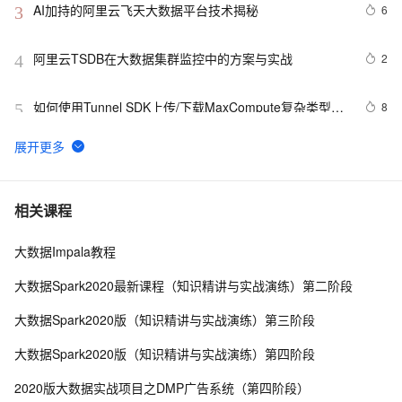
AI加持的阿里云飞天大数据平台技术揭秘
6
3
阿里云TSDB在大数据集群监控中的方案与实战
2
4
如何使用Tunnel SDK上传/下载MaxCompute复杂类型数
8
5
据
大数据生态中的 RocketMQ 5.0
1
6
DTS数据同步集成MaxCompute数仓
3
7
相关课程
大数据Impala教程
从历年 Gartner hype cycle 看大数据行业的发展历史和
11
8
趋势
大数据Spark2020最新课程（知识精讲与实战演练）第二阶段
大数据数据采集的数据类型的结构化数据
4
9
大数据Spark2020版（知识精讲与实战演练）第三阶段
【MaxCompute 常见问题】 外部表
2
10
大数据Spark2020版（知识精讲与实战演练）第四阶段
2020版大数据实战项目之DMP广告系统（第四阶段）