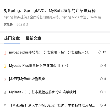
对Spring、SpringMVC、MyBatis框架的介绍与解释
Spring 框架提供了全面的基础设施支持，Spring MVC 专注于 Web 层的开发，而 MyBatis 则是一个高效的持久层框架。这三个框架结合使用，可以显著提升 Java 企业级应用的开发效率和质量。通过理解它们的核心特性和使用方法，开发者可以更好地构建和维护复杂的应用程序。
蓝易云
1028
热门文章
最新文章
mybatis-plus小技能： 分表策略（按年分表和按月分
12
1
表）
Mybatis-Plus批量插入应该怎么用（下）
6
2
[J2EE]MyBatis增删改查
5
3
MyBatis - (一) 基本数据操作命令和简单映射
1
4
【Mybatis】深入学习MyBatis：概述、主要特性以及配置
4
5