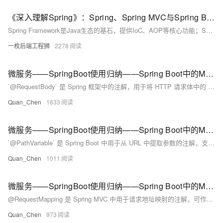
《深入理解Spring》：Spring、Spring MVC与Spring Boot的深度解析
Spring Framework是Java生态的基石，提供IoC、AOP等核心功能；Spring MVC基于其构建，实现Web层MVC架构；Spring Boot则通过自动配置和内嵌服务器，极大简化了开发与部署。三者层层演进，Spring Boot并非替代，而是对前者的高效封装与增强，适用于微服务与快速开发，而深入理解Spring Framework有助于更好驾驭整体技术栈。
一枚后端工程狮
2278
微服务——SpringBoot使用归纳——Spring Boot中的MVC支持——@RequestBody
`@RequestBody` 是 Spring 框架中的注解，用于将 HTTP 请求体中的 JSON 数据自动映射为 Java 对象。例如，前端通过 POST 请求发送包含 `username` 和 `password` 的 JSON 数据，后端可通过带有 `@RequestBody` 注解的方法参数接收并处理。此注解适用于传递复杂对象的场景，简化了数据解析过程。与表单提交不同，它主要用于接收 JSON 格式的实体数据。
Quan_Chen
1633
微服务——SpringBoot使用归纳——Spring Boot中的MVC支持——@PathVariable
`@PathVariable` 是 Spring Boot 中用于从 URL 中提取参数的注解，支持 RESTful 风格接口开发。例如，通过 `@GetMapping(&quot;/user/{id}&quot;)` 可以将 URL 中的 `{id}` 参数自动映射到方法参数中。若参数名不一致，可通过 `@PathVariable(&quot;自定义名&quot;)` 指定绑定关系。此外，还支持多参数占位符，如 `/user/{id}/{name}`，分别映射到方法中的多个参数。运行项目后，访问指定 URL 即可验证参数是否正确接收。
Quan_Chen
1011
微服务——SpringBoot使用归纳——Spring Boot中的MVC支持——@RequestMapping
@RequestMapping 是 Spring MVC 中用于请求地址映射的注解，可作用于类或方法上。类级别定义控制器父路径，方法级别进一步指定处理逻辑。常用属性包括 value（请求地址）、method（请求类型，如 GET/POST 等，默认 GET）和 produces（返回内容类型）。例如：`@RequestMapping(value = &quot;/test&quot;, produces = &quot;application/json; charset=UTF-8&quot;)`。此外，针对不同请求方式还有简化注解，如 @GetMapping、@PostMapping 等。
Quan_Chen
973