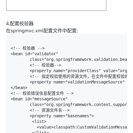
4.配置校验器
在springmvc.xml配置文件中配置:
<!-- 校验器 -->

<bean id="validator"

	class="org.springframework.validation.beanvalidation.LocalValidatorFactoryBean">

	<!-- 校验器-->

	<property name="providerClass" value="org.hibernate.validator.HibernateValidator" />

	<!-- 指定校验使用的资源文件，在文件中配置校验的错误信息，如果不指定则默认使用classpath下的ValidationMessages.properties -->	

        <property name="validationMessageSource" ref
</bean>

<!-- 校验错误信息配置文件 -->

<bean id="messageSource"

	class="org.springframework.context.support.ReloadableResourceBundleMessageSource">

	<!-- 资源文件名-->

	<property name="basenames">   

      	 <list>    

           <value>classpath:CustomValidationMessages
      	 </list>   
