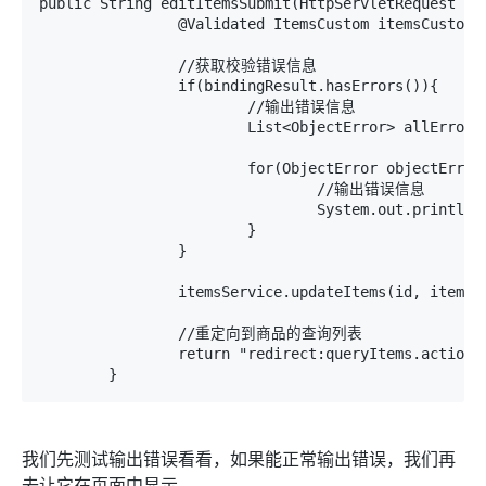
public String editItemsSubmit(HttpServletRequest req
		@Validated ItemsCustom itemsCustom,BindingResult bindingResult)throws Exception{

		//获取校验错误信息

		if(bindingResult.hasErrors()){

			//输出错误信息

			List<ObjectError> allErrors=bindingResult.getAllErrors();

			for(ObjectError objectError:allErrors){

				//输出错误信息

				System.out.println(objectError.getDefaultMessage());

			}

		}

		itemsService.updateItems(id, itemsCustom);

		//重定向到商品的查询列表

		return "redirect:queryItems.action";

我们先测试输出错误看看，如果能正常输出错误，我们再
去让它在页面中显示