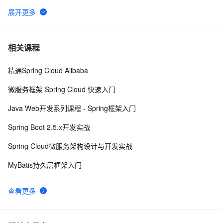
与映射
Mybatis Plus | 快速入门
8
6
SSM Mybatis 批量插入 采用分批处理一次500条
2
7
相关课程
精通Spring Cloud Alibaba
浅谈使用PageHelper-Mybatis通用分页插件
6
8
微服务框架 Spring Cloud 快速入门
Mybatis自定义拦截器与插件开发
5
9
Java Web开发系列课程 - Spring框架入门
MyBatis-Plus——逆向工程之AutoGenerator代码生成器
3
10
Spring Boot 2.5.x开发实战
Spring Cloud微服务架构设计与开发实战
MyBatis持久层框架入门
查看更多