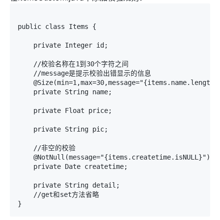
public class Items {

    private Integer id;

    //校验名称在1到30个字符之间

    //message是提示校验出错显示的信息

    @Size(min=1,max=30,message="{items.name.length.e
    private String name;

    private Float price;

    private String pic;

    //非空的校验

    @NotNull(message="{items.createtime.isNULL}")

    private Date createtime;

    private String detail;

    //get和set方法省略

}