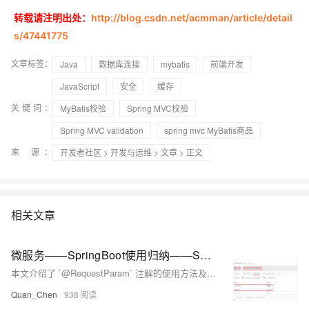
转载请注明出处：
http://blog.csdn.net/acmman/article/detail
s/47441775
文章标签：
Java
数据库连接
mybatis
前端开发
JavaScript
安全
缓存
关键词：
MyBatis校验
Spring MVC校验
Spring MVC validation
spring mvc MyBatis商品
来 源：
开发者社区
>
开发与运维
>
文章
> 正文
相关文章
微服务——SpringBoot使用归纳——Spring Boot中的MVC支持——@RequestParam
本文介绍了 `@RequestParam` 注解的使用方法及其与 `@PathVariable` 的区别。`@RequestParam` 用于从请求中获取参数值（如 GET 请求的 URL 参数或 POST 请求的表单数据），而 `@PathVariable` 用于从 URL 模板中提取参数。文章通过示例代码详细说明了 `@RequestParam` 的常用属性，如 `required` 和 `defaultValue`，并展示了如何用实体类封装大量表单参数以简化处理流程。最后，结合 Postman 测试工具验证了接口的功能。
Quan_Chen
938