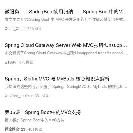
微服务——SpringBoot使用归纳——Spring Boot中的MVC支持——@RestController
本文主要介绍 Spring Boot 中 MVC 开发常用的几个注解及其使用方式，包括 `@RestController`、`@RequestMapping`、`@PathVariable`、`@RequestParam` 和 `@RequestBody`。其中重点讲解了 `@RestController` 注解的构成与特点：它是 `@Controller` 和 `@ResponseBody` 的结合体，适用于返回 JSON 数据的场景。文章还指出，在需要模板渲染（如 Thymeleaf）而非前后端分离的情况下，应使用 `@Controller` 而非 `@RestController`
Quan_Chen
626
Spring Cloud Gateway Server Web MVC报错“Unsupported transfer encoding: chunked”解决
本文解析了Spring Cloud Gateway中出现“Unsupported transfer encoding: chunked”错误的原因，指出该问题源于Feign依赖的HTTP客户端与服务端的`chunked`传输编码不兼容，并提供了具体的解决方案。通过规范Feign客户端接口的返回类型，可有效避免该异常，提升系统兼容性与稳定性。
waylau
873
Spring、SpringMVC 与 MyBatis 核心知识点解析
我梳理的这些内容，涵盖了 Spring、SpringMVC 和 MyBatis 的核心知识点。 在 Spring 中，我了解到 IOC 是控制反转，把对象控制权交容器；DI 是依赖注入，有三种实现方式。Bean 有五种作用域，单例 bean 的线程安全问题及自动装配方式也清晰了。事务基于数据库和 AOP，有失效场景和七种传播行为。AOP 是面向切面编程，动态代理有 JDK 和 CGLIB 两种。 SpringMVC 的 11 步执行流程我烂熟于心，还有那些常用注解的用法。 MyBatis 里，#{} 和 ${} 的区别很关键，获取主键、处理字段与属性名不匹配的方法也掌握了。多表查询、动态
Unfailed_realme
381
第05课：Spring Boot中的MVC支持
第05课：Spring Boot中的MVC支持
糊涂糊涂123
461