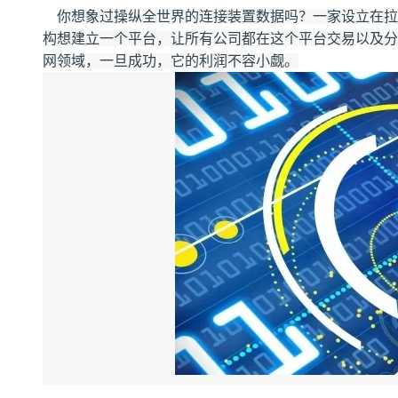
存储
天池大赛
Qwen3.7-Plus
云解析DNS
解决方案免费试用 新老
电子合同
你想象过操纵全世界的连接装置数据吗？一家设立在拉斯
最高领取价值200元试用
能看、能想、能动手的多模
安全
网络与CDN
构想建立一个平台，让所有公司都在这个平台交易以及分
AI 算法大赛
畅捷通
网领域，一旦成功，它的利润不容小觑。
大数据开发治理平台 Data
AI 产品 免费试用
网络
安全
云开发大赛
Qwen3-VL-Plus
Tableau 订阅
1亿+ 大模型 tokens 和 
可观测
入门学习赛
中间件
AI空中课堂在线直播课
云防火墙
140+云产品 免费试用
上云与迁云
云原生的云上边界网络安全
产品新客免费试用，最长1
数据库
生态解决方案
大模型服务
企业出海
大模型ACA认证体验
大数据计算
助力企业全员 AI 认知与能
行业生态解决方案
千问AI平台-Token Plan
政企业务
媒体服务
开发者生态解决方案
企业服务与云通信
千问AI平台-模型体验
AI 开发和 AI 应用解决
在线体验全尺寸、多种模态
域名与网站
Happy 系列大模型
终端用户计算
Serverless
开发工具