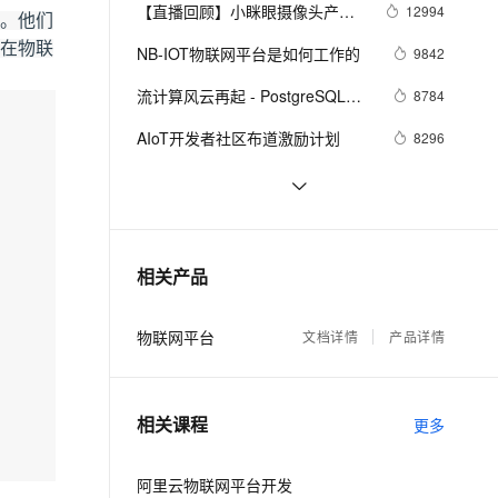
安全
我要投诉
e-1.1-I2V
Cosyvoice-V3-Flash
【直播回顾】小眯眼摄像头产品
12994
PolarDB
上云场景组合购
Milvus 弹性伸缩功能新增节
程。他们
伴
培训 - 物联网爆品推荐 - 88大促
漫剧创作，剧本、分镜、视频高效生成
100%兼容MySQL、PostgreSQL，兼容Oracle，支持集中和分布式
覆盖90%+业务场景，专享组合折扣价
点支持范围
畅自然，细节丰富
高表现力语音合成大模型，语音克隆听感自然
在物联
VPN
NB-IOT物联网平台是如何工作的
9842
预告
ernetes 版 ACK
云聚AI 严选权益
AI 原生数据库服务发布
SSL 证书
流计算风云再起 - PostgreSQL携
2V
Fun-ASR
8784
，一键激活高效办公新体验
理容器应用的 K8s 服务
精选AI产品，从模型到应用全链提效
Agent 数据网关
PipelineDB力挺IoT(物联网), 大幅
文戏情感细腻自然，动作戏激烈拳拳到肉，实现更强表演能力
支持中英文自由切换，具备更强的噪声鲁棒性
堡垒机
AIoT开发者社区布道激励计划
8296
提升性能和开发效率
AI 用量加速计划
云原生数据库 PolarDB
防火墙
、识别商机，让客服更高效、服务更出色。
新老同享，达量后返
Agentic Database 发布
全新版本MongoDB数据存储席卷
7988
物联网
主机安全
应用
学术界关于HBase在物联网/车联
7730
网/互联网/金融/高能物理等八大场
千问办公
NEW
2019阿里云广州峰会开始报名！
7381
AI 应用及服务市场
相关产品
景的理论研究
的智能体编程平台
一站式AI生产力平台
AI 应用
伶鹊
物联网平台
文档详情
产品详情
企业级人与Agent协作平台，接入和调度多个数字员工
智能客服平台，对话机器人、对话分析、智能外呼
大模型
大模型服务平台百炼 - 全妙
自然语言处理
相关课程
应用创作平台
多模态内容创作工具，已接入 DeepSeek
更多
数据标注
机器学习
阿里云物联网平台开发