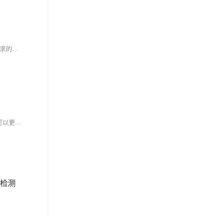
数据加密、密钥管理和数据完整性验证是物联网安全的重要组成部分。对称加密（如AES）和非对称加密（如RSA）分别适用于大量数据和高安全需求的场景。密钥需安全存储并定期更新。数据完整性通过MAC（如HMAC-SHA256）和数字签名（如RSA签名）验证。通信协议如MQTT over TLS/SSL和CoAP over DTLS增强传输安全，确保数据在传输过程中的机密性和完整性。
【8月更文挑战第11天】物联网数据是数字化转型的重要资源。通过深入理解物联网数据的特性和价值，并采取有效的收集、处理和分析策略，我们可以更好地利用这些数据为企业决策提供支持、优化运营效率、创造新的商业模式并推动数字化转型的深入发展。
牌检测