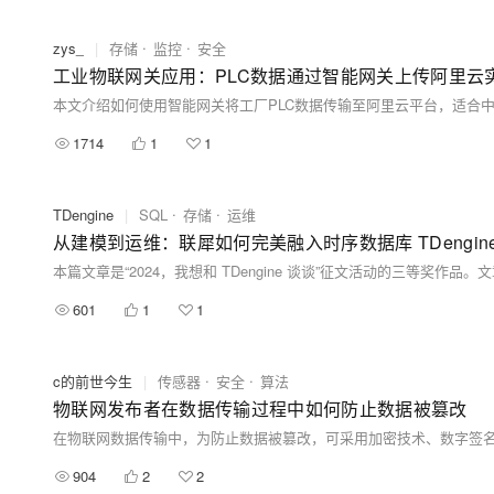
zys_
|
存储
监控
安全
工业物联网关应用：PLC数据通过智能网关上传阿里云
1714
1
1
TDengine
|
SQL
存储
运维
从建模到运维：联犀如何完美融入时序数据库 TDengi
601
1
1
c的前世今生
|
传感器
安全
算法
物联网发布者在数据传输过程中如何防止数据被篡改
在物联网数据传输中，为防止数据被篡改，可采用加密技术、数字签
904
2
2