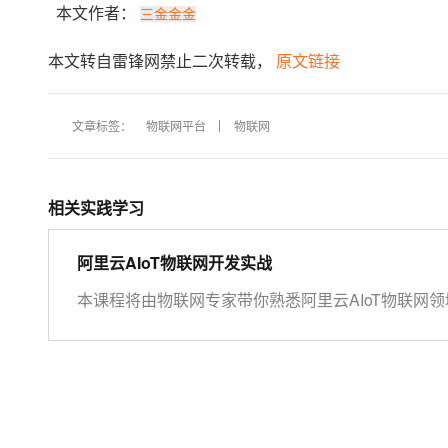
本文作者：
三金金金
本文转自雷锋网禁止二次转载，
原文链接
文章标签：
物联网平台
物联网
相关实践学习
阿里云AIoT物联网开发实战
本课程将由物联网专家带你熟悉阿里云AIoT物联网领域
物联网场景应用。 开始学习前，请先开通下方两个云
https://iot.console.aliyun.com/ LinkWAN物联网
https://linkwan.console.aliyun.com/service-open