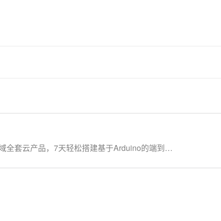
全套云产品，7天轻松搭建基于Arduino的端到端
产品，让学习更流畅： IoT物联网平台：
络管理平台：