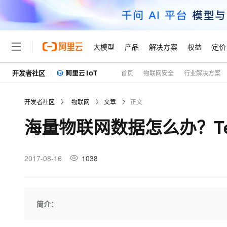
大模型
产品
解决方案
权益
定价
开发者社区
首页
物联网安全
行业解决方案
大模型
产品
解决方案
权益
定价
云市场
伙伴
服务
了解阿里云
精选产品
精选解决方案
普惠上云
产品定价
精选商城
成为销售伙伴
售前咨询
为什么选择阿里云
千问AI平台
开发者社区
物联网
文章
正文
了解云产品的定价详情
大模型服务平台百炼
睿译宝，AI翻译排版一
普惠上云 官方力荐
分销伙伴
在线服务
网站建设
什么是云计算
大
海量物联网数据怎么办？Te
大模型服务与应用平台
上传文档即自动完成翻译和
云服务器38元/年起，超
咨询伙伴
多端小程序
技术领先
云上成本管理
售后服务
轻量应用服务器
GLM-5.2：长任务时代
官方推荐返现计划
大模型
精选产品
精选解决方案
Salesforce 国际版订阅
稳定可靠
管理和优化成本
推荐新用户得奖励，单订单
销售伙伴合作计划
2017-08-16
1038
自助服务
友盟天域
安全合规
人工智能与机器学习
AI
文本生成
云数据库 RDS
Hermes Agent，打造
云工开物
无影生态合作计划
在线服务
观测云
分析师报告
自主进化，持久记忆，越用
高校专属算力普惠，学生认
计算
互联网应用开发
Qwen3.8-Max
HOT
Salesforce On Alibaba C
工单服务
Tuya 物联网平台阿里云
研究报告与白皮书
人工智能平台 PAI
快速拥有专属 OpenClaw
简介：
大模
Consulting Partner 合
大数据
容器
智能体时代全能旗舰模型
免费试用
短信专区
一站式AI开发、训练和推
蓝凌 OA
AI 大模型销售与服务生
现代化应用