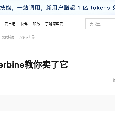
云市场
伙伴
服务
了解阿里云
免费试用
探索云世界
AI 特惠
数据与 API
成为产品伙伴
企业增值服务
最佳实践
价格计算器
AI 场景体
基础软件
产品伙伴合
阿里云认证
市场活动
配置报价
大模型
自助选配和估算价格
步到位
智启 AI 普惠权益
产品生态集成认证中心
企业支持计划
云上春晚
域名与网站
Qwen Audio：打造专属 AI 语音助手
千问官方 MaaS 平台，为开发者和 Agent 而生，新用户赠送 1 亿 + tokens 额度
一句话生成原生
AI Coding
阿里云Maa
2026 阿里云
云服务器 E
为企业打
数据集
Windows
大模型认证
模型
NEW
NEW
rbine教你卖了它
格式还原
值低价云产品抢先购
至高享 1亿+免费 tokens，加速 Al 应用落地
提供智能易用的域名与建站服务
Qwen-Audio-3.0-Realtime 端到端实时语音角色扮演
输入一句话想法,
智能编程，一键
安全可靠、
产品生态伙伴
专家技术服务
云上奥运之旅
弹性计算合作
阿里云中企出
手机三要素
宝塔 Linux
全部认证
价格优势
开源旗舰模型
即刻拥有 DeepSeek-V4-Pro
阿里云 OPC 创新助力计划
千问大模型
一键部署幻兽
AI 电商营销
对象存储 O
大模型
产品生态伙伴工作台
企业增值服务台
云栖战略参考
云存储合作计
云栖大会
身份实名认证
CentOS
训练营
推动算力普惠，释放技术红利
最高返9万
真正可用的 1M 上下文,一次完成代码全链路开发
快速构建应用程序和网站，即刻迈出上云第一步
轻松解锁专属 DeepSeek-V4-Pro
至高百万元 Token 补贴，加速一人公司成长
多元化、高性能、安全可靠的大模型服务
一键购买专属
从图文生成到
云上的中国
数据库合作计
活动全景
短信
Docker
图片和
自进化智能体
5 分钟轻松部署专属 QwenPaw
Token Plan 模型订阅计划
数字证书管理服务（原SSL证书）
高效搭建 AI
AI 广告创作
无影云电脑
企业成长
NEW
HOT
信息公告
看见新力量
云网络合作计
OCR 文字识别
JAVA
越聪明
证享300元代金券
全托管，含MySQL、PostgreSQL、SQL Server、MariaDB多引擎
Qwen3.8-Max 首发尝鲜，限时加量 10 倍，夜间低至2折
实现全站HTTPS，呈现可信的WEB访问
从聊天伙伴进化为能主动干活的本地数字员工
图文、视频一
随时随地安
魔搭 Mode
Kimi-K3
HappyHors
NEW
loud
服务实践
官网公告
金融模力时刻
Salesforce O
版
发票查验
全能环境
Claude Code + GStack 打造工程团队
千问办公，限时限量积分加倍
Qoder
低代码高效构
AI 建站
短信服务
型
NEW
作计划
Kimi 最新旗舰模型，长程编程与推理利器
让文字生成流
计划
创新中心
魔搭 ModelSc
健康状态
理服务
让AI从“聊天伙伴”进化为能干活的“数字员工”
安装技能 GStack，拥有专属 AI 工程团队
你的AI工作搭子，覆盖日常办公高频场景
面向真实软件的智能体编程平台
0 代码专业建
客户案例
天气预报查询
操作系统
态合作计划