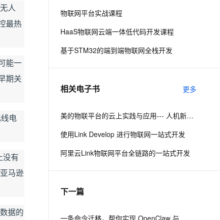
到无人
物联网平台实战课程
控最热
息提取
与 AI 智能体进行实时音视频通话
HaaS物联网云端一体低代码开发课程
从文本、图片、视频中提取结构化的属性信息
构建支持视频理解的 AI 音视频实时通话应用
基于STM32的端到端物联网全栈开发
t.diy 一步搞定创意建站
构建大模型应用的安全防护体系
：可能一
通过自然语言交互简化开发流程,全栈开发支持
通过阿里云安全产品对 AI 应用进行安全防护
早期关
相关电子书
更多
美的物联平台的云上实践与应用--- 人机新世代战略下的智能化探索
无线电
使用Link Develop 进行物联网一站式开发
阿里云Link物联网平台全链路的一站式开发
止没有
在亚马逊
下一篇
为数据的
一条命令迁移，帮你实现 OpenClaw 与