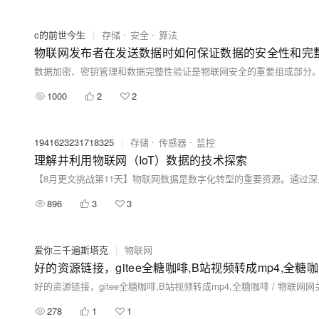
c的前世今生
|
存储
安全
算法
物联网发布者在发送数据时如何保证数据的安全性和完
1000
2
2
1941623231718325
|
存储
传感器
监控
理解并利用物联网（IoT）数据的技术探索
896
3
3
爱你三千遍斯塔克
|
物联网
好的资源链接，gitee全糖咖啡,B站视频转成mp4,全糖咖啡 
好的资源链接，gitee全糖咖啡,B站视频转成mp4,全糖咖啡 / 物联网网关数
278
1
1