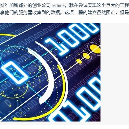
Deepseek-v4-pro
HappyHors
同享
万小智 AI 建站低至 15元/月
Qoder CN
AI 短剧/漫剧
云原生数据库 
快递物流查询
WordPress
维加斯郊外的创业公司Terbine，就在尝试实现这个巨大的工
成为服务伙
高校合作
点，立即开启云上创新
覆盖公网/内网、递归/权威、移动APP等全场景解析服务
送.CN域名，送备案服务码
基于千问大模型等，支持代码智能生成、研发智能问答
AI助力短剧
态智能体模型
旗舰 MoE 大模型，百万上下文与顶尖推理能力
图生视频，流
享他们的服务器收集到的数据。这项工程的建立虽然困难，但是
Ubuntu
服务生态伙伴
云工开物
企业应用
Works
Night Plan 支持 Qwen 3.8-Max
云原生大数据计算服务 MaxCompute
AI 办公
容器服务 Kub
NEW
GLM-5.2
Wan2.7-T
Red Hat
30+ 款产品免费体验
Data Agent 驱动的一站式 Data+AI 开发治理平台
夜间 5 折，Qwen/Meoo/TokenPlan 客户专享
面向分析的企业级SaaS模式云数据仓库
AI智能应用
提供一站式管
科研合作
视觉 Coding、空间感知、多模态思考等全面升级
1M上下文，专为长程任务能力而生
ERP
堂（旗舰版）
SUSE
智能客服
CRM
防护产品
2个月
自动承接线索
建站小程序
OA 办公系统
AI 应用构建
大模型原生
力提升
财税管理
模板建站
Qoder
大模型服务平台百炼-应用模版
HOT
NEW
面向真实软件
个人版上线、团队版降价；千问3.8-Max首发发尝鲜
丰富多元化的应用模版和解决方案
400电话
定制建站
万有无界
大模型服务平台百炼-智能体
方案
广告营销
模板小程序
的模型效果
灵活可视化地构建企业级 Agent
定制小程序
秒悟
人工智能平台 PAI
APP 开发
云端极速 AI 
新一代 AI 视频生成模型，深度适配广告营销等场景
AI Native 的算法工程平台，一站式完成建模、训练、推理服务部署
建站系统