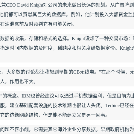
CEO David Knight对公司的未来做出长远的规划。从广告牌
认定他们都可以贡献其巨大的数据库。例如，他计划投入大额资金监
AI 应用
10分钟微调：让0.6B模型媲美235B模
多模态数据信
型
依托云原生高可用架构,实现Dify私有化部署
石油泄露前及时预判它有可能关闭。
用1%尺寸在特定领域达到大模型90%以上效果
一个 AI 助手
超强辅助，Bol
间数据的收集，存储和格式的选择。Knight设想了一种交易市场
即刻拥有 DeepSeek-R1 满血版
在企业官网、通讯软件中为客户提供 AI 客服
多种方案随心选，轻松解锁专属 DeepSeek
定时间内数据的及时度，稀缺度和相关度给数据定价。Knight
前为止，大多数的讨论都让我想到早期的CB无线电。”在那个时候，
人，作用也不大。
介”的概念。IBM也曾经建议可以通过手机数据盈利，但是目前为
，建立基础配套设施的技术难题也很让人头疼。Terbine已经
它的边缘网络结构，但是能不能建立又是另一回事。
，这个问题不容小觑，它需要其它海外企业分享数据。早期政府机构