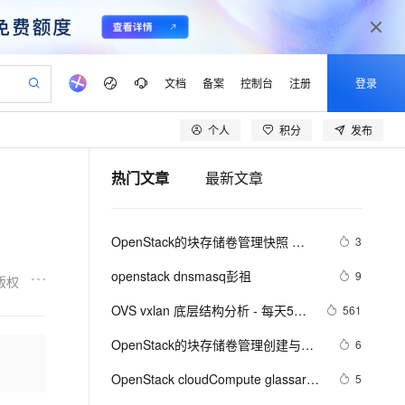
文档
备案
控制台
注册
登录
个人
积分
发布
验
作计划
器
AI 活动
专业服务
服务伙伴合作计划
开发者社区
加入我们
产品动态
服务平台百炼
阿里云 OPC 创新助力计划
热门文章
最新文章
一站式生成采购清单，支持单品或批量购买
io：打造专属 AI 语音助手
S产品伙伴计划（繁花）
峰会
CS
造的大模型服务与应用开发平台
一句话生成原生可编辑精美 PPT 文稿
AI 生产力先锋
Al MaaS 服务伙伴赋能合作
域名
博文
Careers
至高可申请百万元
Qwen3.8-Max 模型上线
开启高性价比 AI 编程新体验
弹性可伸缩的云计算服务
Qwen-Audio-3.0-Realtime 端到端实时语音角色扮演
输入一句话想法, 轻松生成专业的 PPT
先锋实践拓展 AI 生产力的边界
Token 补贴，五大权
计划
海大会
伙伴信用分合作计划
商标
问答
社会招聘
OpenStack的块存储卷管理快照 
3
益加速 OPC 成功
eek-V4-Pro
SS
一键部署幻兽帕鲁游戏服务器
飞天发布时刻
HOT
Open Search 向量检索版支
划
备案
电子书
校园招聘
(Snapshot) 
pSeek-V4-Pro
视频创作，一键激活电商全链路生产力
稳定、安全、高性价比、高性能的云存储服务
一键购买专属联机服务器，轻松开启游戏
所见，即是所愿
持视频检索 Pipeline 功能
更多支持
openstack dnsmasq彭祖
9
版权
划
公司注册
镜像站
视频生成
语音识别与合成
专属 QwenPaw
漫剧工坊：一站式动画创作平台
AI 实训营
HOT
应用身份服务 (IDaaS)
OVS vxlan 底层结构分析 - 每天5分
561
合作伙伴培训与认证
划
上云迁移
站生成，高效打造优质广告素材
全接入的云上超级电脑
从聊天伙伴进化为能主动干活的本地数字员工
快速生产连贯的高质量长漫剧
从基础到进阶，Agent 创客手把手教你
OpenClaw 管理能力上线
钟玩转 OpenStack（148）
lScope
我要反馈
e-1.1-T2V
Qwen3-TTS-Flash
OpenStack的块存储卷管理创建与配
6
查询合作伙伴
n Alibaba Cloud ISV 合作
代维服务
建企业门户网站
10 分钟搭建微信、支付宝小程序
MaxCompute MaxFrame 提
置 
畅细腻的高质量视频
离线语音合成大模型，多语言方言自适应，低延迟高稳定
创新加速
OpenStack cloudCompute glassary
ope
登录合作伙伴管理后台
5
我要建议
站，无忧落地极速上线
以可视化方式快速构建移动和 PC 门户网站
国内短信简单易用，安全可靠，秒级触达，全球覆盖200+国家和地区。
高效部署网站，快速应用到小程序
供自动弹性内存功能
术语project,tenant,user