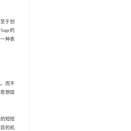
。至于创
age的
生一种表
的。而不
计思想提
迹的短短
项目的机