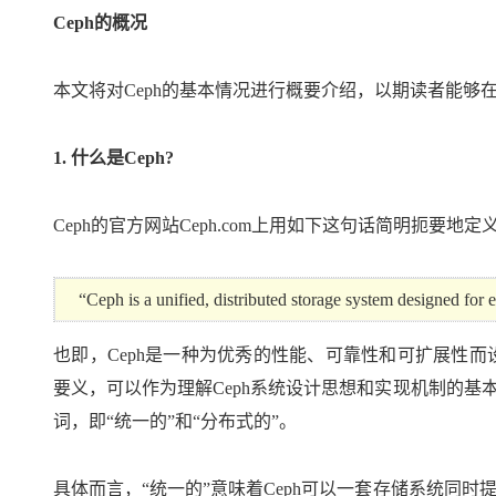
存储
天池大赛
Qwen3.7-Plus
云解析DNS
解决方案免费试用 新老
电子合同
Ceph的概况
最高领取价值200元试用
能看、能想、能动手的多模
安全
网络与CDN
AI 算法大赛
畅捷通
大数据开发治理平台 Data
AI 产品 免费试用
网络
安全
云开发大赛
本文将对Ceph的基本情况进行概要介绍，以期读者能够
Qwen3-VL-Plus
Tableau 订阅
1亿+ 大模型 tokens 和 
可观测
入门学习赛
中间件
AI空中课堂在线直播课
云防火墙
140+云产品 免费试用
1. 什么是Ceph?
上云与迁云
云原生的云上边界网络安全
产品新客免费试用，最长1
数据库
生态解决方案
大模型服务
企业出海
大模型ACA认证体验
Ceph的官方网站Ceph.com上用如下这句话简明扼要地定义
大数据计算
助力企业全员 AI 认知与能
行业生态解决方案
千问AI平台-Token Plan
政企业务
媒体服务
开发者生态解决方案
“Ceph is a unified, distributed storage system designed for ex
企业服务与云通信
千问AI平台-模型体验
AI 开发和 AI 应用解决
在线体验全尺寸、多种模态
也即，Ceph是一种为优秀的性能、可靠性和可扩展性而
域名与网站
要义，可以作为理解Ceph系统设计思想和实现机制的基
Happy 系列大模型
终端用户计算
词，即“统一的”和“分布式的”。
Serverless
具体而言，“统一的”意味着Ceph可以一套存储系统同
开发工具