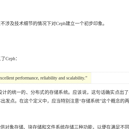
Deepseek-v4-pro
HappyHors
同享
万小智 AI 建站低至 15元/月
Qoder CN
AI 短剧/漫剧
云原生数据库 
快递物流查询
WordPress
成为服务伙
高校合作
点，立即开启云上创新
覆盖公网/内网、递归/权威、移动APP等全场景解析服务
送.CN域名，送备案服务码
基于千问大模型等，支持代码智能生成、研发智能问答
AI助力短剧
态智能体模型
旗舰 MoE 大模型，百万上下文与顶尖推理能力
图生视频，流
Ubuntu
服务生态伙伴
云工开物
企业应用
Works
Night Plan 支持 Qwen 3.8-Max
云原生大数据计算服务 MaxCompute
AI 办公
容器服务 Kub
NEW
在不涉及技术细节的情况下对Ceph建立一个初步印象。
GLM-5.2
Wan2.7-T
Red Hat
30+ 款产品免费体验
Data Agent 驱动的一站式 Data+AI 开发治理平台
夜间 5 折，Qwen/Meoo/TokenPlan 客户专享
面向分析的企业级SaaS模式云数据仓库
AI智能应用
提供一站式管
科研合作
视觉 Coding、空间感知、多模态思考等全面升级
1M上下文，专为长程任务能力而生
ERP
堂（旗舰版）
SUSE
智能客服
CRM
防护产品
2个月
自动承接线索
建站小程序
OA 办公系统
AI 应用构建
大模型原生
了Ceph：
力提升
财税管理
模板建站
Qoder
大模型服务平台百炼-应用模版
HOT
NEW
面向真实软件
个人版上线、团队版降价；千问3.8-Max首发发尝鲜
丰富多元化的应用模版和解决方案
400电话
定制建站
cellent performance, reliability and scalability.”
万有无界
大模型服务平台百炼-智能体
方案
广告营销
模板小程序
的模型效果
灵活可视化地构建企业级 Agent
设计的统一的、分布式的存储系统。应该说，这句话确实点出了C
定制小程序
本出发点。在这个定义中，应当特别注意“存储系统”这个概念的
秒悟
人工智能平台 PAI
APP 开发
云端极速 AI 
新一代 AI 视频生成模型，深度适配广告营销等场景
AI Native 的算法工程平台，一站式完成建模、训练、推理服务部署
建站系统
时提供对象存储、块存储和文件系统存储三种功能，以便在满足不