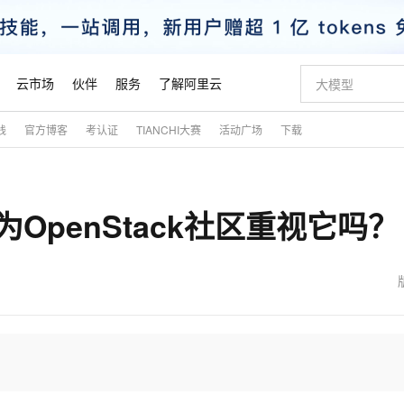
云市场
伙伴
服务
了解阿里云
践
官方博客
考认证
TIANCHI大赛
活动广场
下载
AI 特惠
数据与 API
成为产品伙伴
企业增值服务
最佳实践
价格计算器
AI 场景体
基础软件
产品伙伴合
阿里云认证
市场活动
配置报价
大模型
自助选配和估算价格
新方式
睿译宝，AI翻译排版一步到位
智启 AI 普惠权益
产品生态集成认证中心
企业支持计划
云上春晚
域名与网站
千问官方 MaaS 平台，为开发者和 Agent 而生，新用户赠送 1 亿 + tokens 额度
Qwen Aud
AI Coding
阿里云Maa
2026 阿里云
云服务器 E
为企业打
数据集
Windows
大模型认证
模型
NEW
NEW
OpenStack社区重视它吗？
交付可用成果
值低价云产品抢先购
上传文档即自动完成翻译和格式还原
至高享 1亿+免费 tokens，加速 Al 应用落地
提供智能易用的域名与建站服务
智能编程，一键
安全可靠、
产品生态伙伴
专家技术服务
云上奥运之旅
弹性计算合作
阿里云中企出
手机三要素
宝塔 Linux
全部认证
价格优势
有专属领域专家
GLM-5.2：长任务时代开源旗舰模型
阿里云 OPC 创新助力计划
千问大模型
即刻拥有 DeepS
AI 电商营销
对象存储 O
大模型
产品生态伙伴工作台
企业增值服务台
云栖战略参考
云存储合作计
云栖大会
身份实名认证
CentOS
训练营
推动算力普惠，释放技术红利
最高返9万
多领域专家智能体,一键组建 AI 虚拟交付团队
快速构建应用程序和网站，即刻迈出上云第一步
至高百万元 Token 补贴，加速一人公司成长
多元化、高性能、安全可靠的大模型服务
真正可用的 1M 上下文,一次完成代码全链路开发
轻松解锁专属 Dee
从图文生成到
云上的中国
数据库合作计
活动全景
短信
Docker
图片和
站式影视创作平台
Hermes Agent，打造自进化智能体
Token Plan 模型订阅计划
数字证书管理服务（原SSL证书）
5 分钟轻松部署
AI 广告创作
无影云电脑
企业成长
NEW
信息公告
看见新力量
云网络合作计
OCR 文字识别
JAVA
证享300元代金券
可视化编排打通从文字构思到成片全链路闭环
全托管，含MySQL、PostgreSQL、SQL Server、MariaDB多引擎
自主进化，持久记忆，越用越聪明
Qwen3.8-Max 首发尝鲜，限时加量 10 倍，夜间低至2折
实现全站HTTPS，呈现可信的WEB访问
图文、视频一
随时随地安
魔搭 Mode
Kimi-K3
HappyHors
NEW
loud
服务实践
官网公告
金融模力时刻
Salesforce O
版
发票查验
全能环境
Claude Code + GStack 打造工程团队
千问办公，限时限量积分加倍
Qoder
低代码高效构
AI 建站
短信服务
型
NEW
作计划
Kimi 最新旗舰模型，长程编程与推理利器
让文字生成流
计划
创新中心
魔搭 ModelSc
健康状态
理服务
让AI从“聊天伙伴”进化为能干活的“数字员工”
安装技能 GStack，拥有专属 AI 工程团队
你的AI工作搭子，覆盖日常办公高频场景
面向真实软件的智能体编程平台
0 代码专业建
客户案例
天气预报查询
操作系统
态合作计划