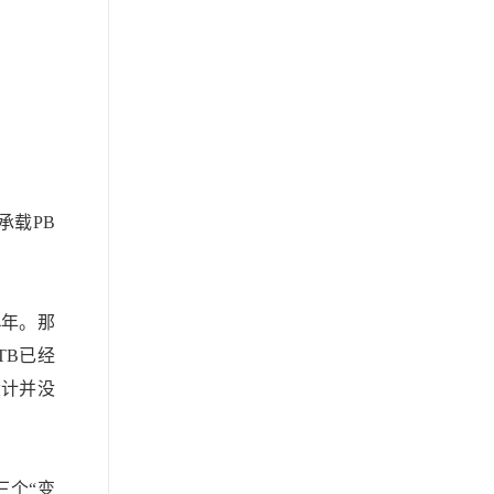
承载PB
4年。那
TB已经
设计并没
三个“变