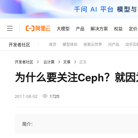
大模型
产品
解决方案
权益
定价
开发者社区
首页
模型体验
探索云世界
问产品
动手实
大模型
产品
解决方案
权益
定价
云市场
伙伴
服务
了解阿里云
精选产品
精选解决方案
普惠上云
产品定价
精选商城
成为销售伙伴
售前咨询
为什么选择阿里云
千问AI平台
开发者社区
云计算
文章
正文
了解云产品的定价详情
大模型服务平台百炼
千问办公，解锁你的工作
普惠上云 官方力荐
分销伙伴
在线服务
网站建设
什么是云计算
大
为什么要关注Ceph？就因为
大模型服务与应用平台
企业级Agent产品，直接
云服务器38元/年起，超
咨询伙伴
多端小程序
技术领先
云上成本管理
售后服务
轻量应用服务器
Agency Agents：拥
官方推荐返现计划
大模型
精选产品
精选解决方案
Salesforce 国际版订阅
稳定可靠
管理和优化成本
推荐新用户得奖励，单订单
销售伙伴合作计划
2017-08-02
1725
自助服务
友盟天域
安全合规
人工智能与机器学习
AI
文本生成
云数据库 RDS
HappyHorse 打造一
云工开物
无影生态合作计划
在线服务
观测云
分析师报告
高校专属算力普惠，学生认
计算
互联网应用开发
Qwen3.8-Max
HOT
Salesforce On Alibaba C
工单服务
Tuya 物联网平台阿里云
研究报告与白皮书
人工智能平台 PAI
快速拥有专属 OpenClaw
简介：
大模
Consulting Partner 合
大数据
容器
智能体时代全能旗舰模型
免费试用
短信专区
一站式AI开发、训练和推
蓝凌 OA
AI 大模型销售与服务生
现代化应用