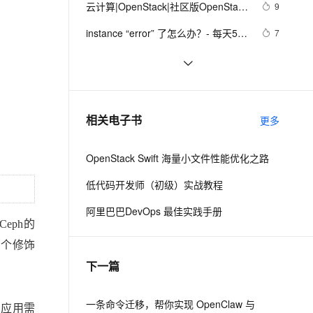
安全
云计算|OpenStack|社区版OpenStack
我要投诉
e-1.1-I2V
Cosyvoice-V3-Flash
9
PolarDB
上云场景组合购
Milvus 弹性伸缩功能新增节
伴
安装部署文档（十三--- 自制镜像---
漫剧创作，剧本、分镜、视频高效生成
100%兼容MySQL、PostgreSQL，兼容Oracle，支持集中和分布式
覆盖90%+业务场景，专享组合折扣价
点支持范围
畅自然，细节丰富
高表现力语音合成大模型，语音克隆听感自然
VPN
instance “error” 了怎么办？- 每天5分
7
Linux和Windows镜像）
钟玩转 OpenStack（159）
ernetes 版 ACK
云聚AI 严选权益
AI 原生数据库服务发布
SSL 证书
云计算|OpenStack|社区版
10
2V
Fun-ASR
，一键激活高效办公新体验
理容器应用的 K8s 服务
精选AI产品，从模型到应用全链提效
Agent 数据网关
OpenStack---基本概念科普（kvm的
文戏情感细腻自然，动作戏激烈拳拳到肉，实现更强表演能力
支持中英文自由切换，具备更强的噪声鲁棒性
堡垒机
创建 OVS Local Network - 每天5分
483
驱动类别和安装）
AI 用量加速计划
云原生数据库 PolarDB
钟玩转 OpenStack（129）
防火墙
、识别商机，让客服更高效、服务更出色。
OpenStack ceilometer部署安装监控,
新老同享，达量后返
Agentic Database 发布
5
相关电子书
更多
计费数据抓取测试Ok
主机安全
应用
OpenStack Swift 海量小文件性能优化之路
千问办公
NEW
AI 应用及服务市场
的智能体编程平台
一站式AI生产力平台
低代码开发师（初级）实战教程
AI 应用
伶鹊
阿里巴巴DevOps 最佳实践手册
企业级人与Agent协作平台，接入和调度多个数字员工
智能客服平台，对话机器人、对话分析、智能外呼
eph的
大模型
两个修饰
大模型服务平台百炼 - 全妙
自然语言处理
下一篇
应用创作平台
多模态内容创作工具，已接入 DeepSeek
数据标注
机器学习
一条命令迁移，帮你实现 OpenClaw 与
同应用需