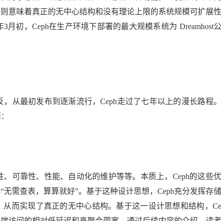
统中则意味着真正的无中心结构和没有理论上限的系统规模可扩展
AI 应用
10分钟微调：让0.6B模型媲美235B模
多模态数据信
3月初，Ceph在生产环境下部署的最大规模系统为 Dreamhost
型
依托云原生高可用架构,实现Dify私有化部署
用1%尺寸在特定领域达到大模型90%以上效果
一个 AI 助手
超强辅助，Bol
即刻拥有 DeepSeek-R1 满血版
在企业官网、通讯软件中为客户提供 AI 客服
多种方案随心选，轻松解锁专属 DeepSeek
反，从最初发布到逐渐流行，Ceph走过了七年以上的漫长路程
面：
性、可靠性、性能、自动化的维护等等。本质上，Ceph的这些
无需查表，算算就好”。基于这种设计思想，Ceph充分发挥存
从而实现了真正的无中心结构。基于这一设计思想和结构，Ce
户端访问的相对低延迟和高聚合带宽。通过后续内容的介绍，读