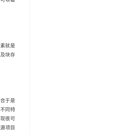
因素就是
涉及块存
巧合于是
的不同特
实现很可
开源项目