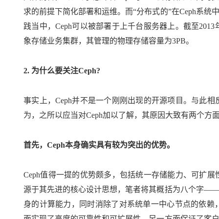
大模型解决方案
求的前提下简化部署和运维。而“分布式的”在Ceph系
迁移与运维管理
快速部署 Dify，高效搭建 
践当中，Ceph可以被部署于上千台服务器上。截至2013年
专有云
象存储业务集群，其管理的物理存储容量为3PB。
10 分钟在聊天系统中增加
2. 为什么要关注Ceph?
事实上，Ceph并不是一个刚刚出现的开源项目。与此相
为，之所以应当对Ceph加以了解，其原因大致有两个方
首先，Ceph本身确实具有较为突出的优势。
Ceph值得一提的优势颇多，包括统一存储能力、可扩展
源于其先进的核心设计思想，笔者将其概括为八个字——“
身的计算能力，同时消除了对系统单一中心节点的依赖，
面实现了高度的可靠性和可扩展性，另一方面保证了客