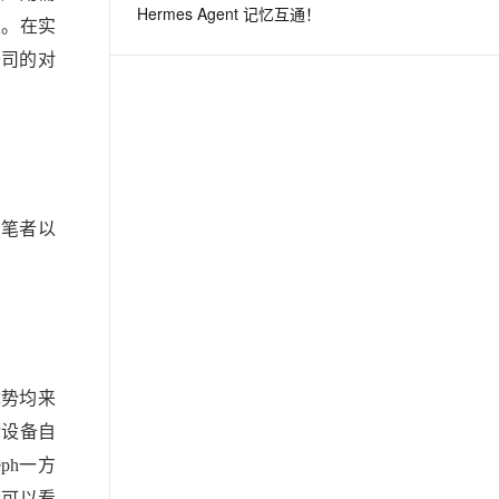
Hermes Agent 记忆互通！
性。在实
息提取
与 AI 智能体进行实时音视频通话
公司的对
从文本、图片、视频中提取结构化的属性信息
构建支持视频理解的 AI 音视频实时通话应用
t.diy 一步搞定创意建站
构建大模型应用的安全防护体系
通过自然语言交互简化开发流程,全栈开发支持
通过阿里云安全产品对 AI 应用进行安全防护
。笔者以
优势均来
储设备自
ph一方
者可以看