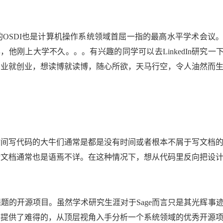
文的OSDI也是计算机操作系统领域首屈一指的最高水平学术会议
97年，他刚上大学不久。。。有兴趣的同学可以去LinkedIn研究一下S
创业就创业，想读博就读博，随心所欲，天马行空，令人油然而
时间写代码的大牛们通常是都是没有时间或者根本不屑于写文档
计文档通常也是语焉不详。在这种情况下，想从代码里反向把设
课题的开源项目。虽然学术研究生涯对于Sage而言只是其光辉事
们提供了难得的，从顶层视角入手分析一个系统领域的优秀开源