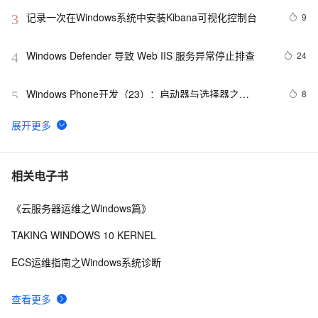
记录一次在Windows系统中安装Kibana可视化控制台
9
3
Windows Defender 导致 Web IIS 服务异常停止排查
24
4
Windows Phone开发（23）：启动器与选择器之
8
5
CameraCaptureTask和PhotoChooserTask
音视频windows安装ffmpeg6.0并使用vs调试源码笔记
11
6
Windows 7 开发系列汇总
6
7
相关电子书
《云服务器运维之Windows篇》
《101 Windows Phone 7 Apps》读书笔记-BABY 
760
8
MILESTONES
TAKING WINDOWS 10 KERNEL
操作主机 Infrastructure Master[为企业维护windows 
7
9
ECS运维指南之Windows系统诊断
server 2008系列八]
新版Maps for Windows 10可更轻松驾驭复杂路径
5
10
查看更多