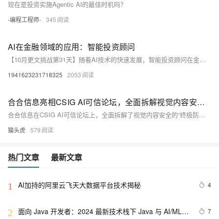
现在是投资实施Agentic AI的最佳时机吗？
-编程工程师-
345
AI在金融领域的应用：智能投资顾问
【10月更文挑战第31天】随着AI技术的快速发展，智能投资顾问在金融领域的应用越来越广泛。本文介绍了智能投资顾问的定义、工作原理、优势及未来发展趋势，探讨了其在个人财富管理、养老金管理、机构风险管理及量化交易中的典型应用，并分析了面临的挑战与机遇。智能投资顾问以其高效、低成本、个性化和全天候服务的特点，正逐步改变传统投资管理方式。
1941623231718325
2053
合合信息亮相CSIG AI可信论坛，全面拆解视觉内容安全的“终极防线”！
合合信息在CSIG AI可信论坛上，全面拆解了视觉内容安全的“终极防线”。面对AI伪造泛滥的问题，如Deepfake换脸、PS篡改等，合合信息展示了其前沿技术，包括通用PS检测系统和AIGC与换脸检测系统，有效应对视觉内容安全挑战。公司在国际赛事中屡获殊荣，并联合多方发布《文本图像篡改检测系统技术要求》，推动行业标准化发展。通过技术创新，合合信息为金融、政企等领域提供可靠保障，守护社会信任，引领视觉内容安全新方向。
猫头虎
579
热门文章
最新文章
AI加持的阿里云飞天大数据平台技术揭秘
4
1
面向 Java 开发者：2024 最新技术栈下 Java 与 AI/ML 
7
2