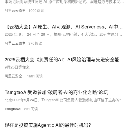
本场论坛将系统性阐述 AI 原生应用架构的新范式、演进趋势与技术突破，并分享来自真实生产环境下的一线实践经验与思考。
阿里云云原生
1000
【云栖大会】AI原生、AI可观测、AI Serverless、AI中间件，4场论坛20+议题公布！
2025 年 9 月 24 日至 26 日，杭州·云栖小镇，4 大论坛、20+ 主题分享，从云原生到 AI 原生，我们诚邀您共赴企业智能化升级浪潮之巅。
阿里云云原生
370
2025云栖大会《负责任的AI：AI风险治理与先进安全能力》论坛｜重磅亮点揭秘
9月25日等你来
阿里云安全_
1601
TsingtaoAI受邀参加“破局者-AI的商业化之路”论坛
北京2025年5月24日，TsingtaoAI公司负责人受邀参加由IT桔子主办的“破局者-AI的商业化之路”论坛。本次活动在北京昆仑巢举行，吸引了众多AI行业专家、投资人及从业者，共同探讨AI商业化的挑战与未来发展路径。 本活动由昆仑巢和创世伙伴联合主办，圆桌论坛则由刘晓庆主持，邀请沈晓东与势能资本创始人黄俊共同探讨AI商业化的不同路径。论坛聚焦中国AI企业在商业化过程中面临的挑战，例如“AI四小龙”和“国产大模型六小龙”在技术变现上的困境，探讨了toC与toB策略的选择、AI技术在不同商业领域的应用，以及具身智能是否是商业化的可行路径。
TsingtaoAI
231
现在是投资实施Agentic AI的最佳时机吗？