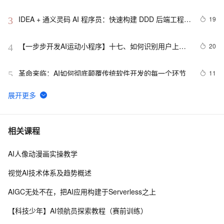
融合的实操详尽指南
IDEA + 通义灵码 AI 程序员：快速构建 DDD 后端工程模
19
3
板
【一步步开发AI运动小程序】十七、如何识别用户上传
20
4
视频中的人体、运动、动作、姿态？
革命来临：AI如何彻底颠覆传统软件开发的每一个环节
11
5
AI计算机视觉笔记七：基于mediapipe的虚拟鼠标控制
11
6
固特异（Goodyear）利用人工智能和物联网实现数字化
7
7
相关课程
转型的惊人方式
AI人像动漫画实操教学
 AI产品经理的技术必修课：从工具应用到系统设计  
14
8
视觉AI技术体系及趋势概述
89.4K star！这个开源LLM应用开发平台，让你轻松构建
7
9
AIGC无处不在，把AI应用构建于Serverless之上
AI工作流！
ModelScope联手OpenDataLab：直接调用7000+开源
12
10
【科技少年】AI领航员探索教程（赛前训练）
数据集，赋能AI模型加速研发