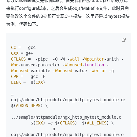
修改Makefile其实是很简单的。首先我们根据3.3.2节介绍的方式
来执行configure脚本，之后会生成objs/Makefile文件，此时只需
要修改这个文件的3处即可实现C++模块。这里还是以mytest模块
为例，代码如下。
CC
CXX
CFLAGS
 =  -pipe  -O -W -
Wall
 -
Wpointer
-arith -
Wno
-unused-parameter -
Wunused
-
function
 -
Wunused
-variable -
Wunused
-value -
Werror
CPP
LINK
 =  $(
CXX
)

…

objs/addon/httpmodule/ngx_http_mytest_module.
o
: 
$(
ADDON_DEPS
) \

../sample/httpmodule/ngx_http_mytest_module.
c
        $(
CXX
) -c $(
CFLAGS
)  $(
ALL_INCS
) \

                -o 
objs/addon/httpmodule/ngx_http_mytest_module.
o