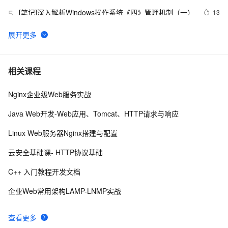
[笔记]深入解析Windows操作系统《四》管理机制（一）
13
5
CentOS-7.2部署DNS域名解析服务器并进行相关配置测
5
6
试
vim命令入门解析
2
7
相关课程
Nginx企业级Web服务实战
深入解析消息认证码（MAC）算法：HmacMD5与
11
8
HmacSHA1
Java Web开发-Web应用、Tomcat、HTTP请求与响应
二十三种设计模式全面解析-代理模式（Proxy Pattern）
5
9
Linux Web服务器Nginx搭建与配置
详解：探索隐藏于背后的力量
Golang语言使用 jwt-go 库生成和解析 token
7
10
云安全基础课- HTTP协议基础
C++ 入门教程开发文档
企业Web常用架构LAMP-LNMP实战
查看更多