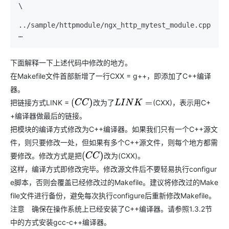
\

../sample/httpmodule/ngx_http_mytest_module.
cpp
下面解释一下上述代码中修改的地方。
在Makefile文件首部新增了一行CXX = g++，即添加了C++编译
器。
把链接方式LINK =
(CXX)，表示用C+
改
为
了
(
C
C
)
改
为
了
L
I
N
K
=
+编译器做最后的链接。
把模块的编译方式修改为C++编译器。如果我们只有一个C++源文
件，则只要修改一处，但如果有多个C++源文件，则每个地方都需
要修改。修改方式是把
(CXX)。
改
为
(
C
C
)
改
为
这样，编译方式即修改完毕。修改源文件后不要轻易执行configur
e脚本，否则会覆盖已经修改过的Makefile。建议将修改过的Make
file文件进行备份，避免每次执行configure后重新修改Makefile。
注意 确保在操作系统上已经安装了C++编译器。请参照1.3.2节
中的方式安装gcc-c++编译器。