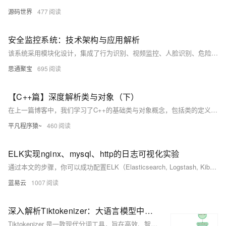
源码世界
477
安全监控系统：技术架构与应用解析
该系统采用模块化设计，集成了行为识别、视频监控、人脸识别、危险区域检测、异常事件检测、日志追溯及消息推送等功能，并可选配OCR识别模块。基于深度学习与开源技术栈（如TensorFlow、OpenCV），系统具备高精度、低延迟特点，支持实时分析儿童行为、监测危险区域、识别异常事件，并将结果推送给教师或家长。同时兼容主流硬件，支持本地化推理与分布式处理，确保可靠性与扩展性，为幼儿园安全管理提供全面解决方案。
思通聚宝
695
【C++篇】深度解析类与对象（下）
在上一篇博客中，我们学习了C++的基础类与对象概念，包括类的定义、对象的使用和构造函数的作用。在这一篇，我们将深入探讨C++类的一些重要特性，如构造函数的高级用法、类型转换、static成员、友元、内部类、匿名对象，以及对象拷贝优化等。这些内容可以帮助你更好地理解和应用面向对象编程的核心理念，提升代码的健壮性、灵活性和可维护性。
平凡程序猿~
460
ELK实现nginx、mysql、http的日志可视化实验
通过本文的步骤，你可以成功配置ELK（Elasticsearch, Logstash, Kibana）来实现nginx、mysql和http日志的可视化。通过Kibana，你可以直观地查看和分析日志数据，从而更好地监控和管理系统。希望这些步骤能帮助你在实际项目中有效地利用ELK来处理日志数据。
蓝易云
1007
深入解析Tiktokenizer：大语言模型中核心分词技术的原理与架构
Tiktokenizer 是一款现代分词工具，旨在高效、智能地将文本转换为机器可处理的离散单元（token）。它不仅超越了传统的空格分割和正则表达式匹配方法，还结合了上下文感知能力，适应复杂语言结构。Tiktokenizer 的核心特性包括自适应 token 分割、高效编码能力和出色的可扩展性，使其适用于从聊天机器人到大规模文本分析等多种应用场景。通过模块化设计，Tiktokenizer 确保了代码的可重用性和维护性，并在分词精度、处理效率和灵活性方面表现出色。此外，它支持多语言处理、表情符号识别和领域特定文本处理，能够应对各种复杂的文本输入需求。