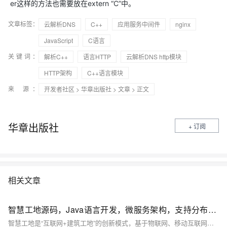
er这样的方法也需要放在extern “C”中。
文章标签：
云解析DNS
C++
应用服务中间件
nginx
JavaScript
C语言
关键词：
解析C++
语言HTTP
云解析DNS http模块
HTTP架构
C++语言模块
来 源：
开发者社区
>
华章出版社
>
文章
> 正文
华章出版社
+ 订阅
相关文章
智慧工地源码，Java语言开发，微服务架构，支持分布式和集群部署，多端覆盖
智慧工地是“互联网+建筑工地”的创新模式，基于物联网、移动互联网、BIM、大数据、人工智能等技术，实现对施工现场人员、设备、材料、安全等环节的智能化管理。其解决方案涵盖数据大屏、移动APP和PC管理端，采用高性能Java微服务架构，支持分布式与集群部署，结合Redis、消息队列等技术确保系统稳定高效。通过大数据驱动决策、物联网实时监测预警及AI智能视频监控，消除数据孤岛，提升项目可控性与安全性。智慧工地提供专家级远程管理服务，助力施工质量和安全管理升级，同时依托可扩展平台、多端应用和丰富设备接口，满足多样化需求，推动建筑行业数字化转型。