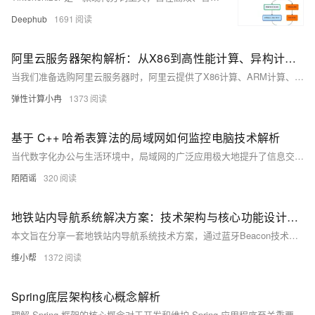
Deephub
1691
阿里云服务器架构解析：从X86到高性能计算、异构计算等不同架构性能、适用场景及选择参考
当我们准备选购阿里云服务器时，阿里云提供了X86计算、ARM计算、GPU/FPGA/ASIC、弹性裸金属服务器以及高性能计算等多种架构，每种架构都有其独特的特点和适用场景。本文将详细解析这些架构的区别，探讨它们的主要特点和适用场景，并为用户提供选择云服务器架构的全面指南。
弹性计算小冉
1373
基于 C++ 哈希表算法的局域网如何监控电脑技术解析
当代数字化办公与生活环境中，局域网的广泛应用极大地提升了信息交互的效率与便捷性。然而，出于网络安全管理、资源合理分配以及合规性要求等多方面的考量，对局域网内计算机进行有效监控成为一项至关重要的任务。实现局域网内计算机监控，涉及多种数据结构与算法的运用。本文聚焦于 C++ 编程语言中的哈希表算法，深入探讨其在局域网计算机监控场景中的应用，并通过详尽的代码示例进行阐释。
陌陌谣
320
地铁站内导航系统解决方案：技术架构与核心功能设计解析
本文旨在分享一套地铁站内导航系统技术方案，通过蓝牙Beacon技术与AI算法的结合，解决传统导航定位不准确、路径规划不合理等问题，提升乘客出行体验，同时为地铁运营商提供数据支持与增值服务。 如需获取校地铁站内智能导航系统方案文档可前往文章最下方获取，如有项目合作及技术交流欢迎私信我们哦~
维小帮
1372
Spring底层架构核心概念解析
理解 Spring 框架的核心概念对于开发和维护 Spring 应用程序至关重要。IOC 和 AOP 是其两个关键特性，通过依赖注入和面向切面编程实现了高效的模块化和松耦合设计。Spring 容器管理着 Beans 的生命周期和配置，而核心模块为各种应用场景提供了丰富的功能支持。通过全面掌握这些核心概念，开发者可以更加高效地利用 Spring 框架开发企业级应用。