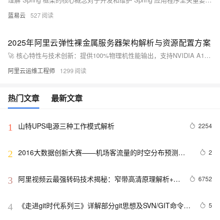
蓝易云
527
2025年阿里云弹性裸金属服务器架构解析与资源配置方案
🚀 核心特性与技术创新：提供100%物理机性能输出，支持NVIDIA A100/V100 GPU直通，无虚拟化层损耗。网络与存储优化，400万PPS吞吐量，ESSD云盘IOPS达100万，RDMA延迟＜5μs。全球部署覆盖华北、华东、华南及海外节点，支持跨地域负载均衡。典型应用场景包括AI训练、科学计算等，支持分布式训练和并行计算框架。弹性裸金属服务器+OSS存储+高速网络综合部署，满足高性能计算需求。
阿里云运维工程师
1299
热门文章
最新文章
山特UPS电源三种工作模式解析
2254
1
2016大数据创新大赛——机场客流量的时空分布预测模
2
2
型解析
阿里视频云最强转码技术揭秘：窄带高清原理解析+用
6752
3
户接入指南
《走进git时代系列三》详解部分git思想及SVN/GIT命令对
5
4
比解析