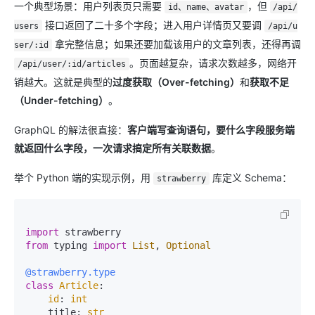
一个典型场景：用户列表页只需要
，但
id、name、avatar
/api/
接口返回了二十多个字段；进入用户详情页又要调
users
/api/u
拿完整信息；如果还要加载该用户的文章列表，还得再调
ser/:id
。页面越复杂，请求次数越多，网络开
/api/user/:id/articles
销越大。这就是典型的
过度获取（Over-fetching）
和
获取不足
（Under-fetching）
。
GraphQL 的解法很直接：
客户端写查询语句，要什么字段服务端
就返回什么字段，一次请求搞定所有关联数据
。
举个 Python 端的实现示例，用
库定义 Schema：
strawberry
import
from
 typing 
import
List
, 
Optional
@strawberry.type
class
Article
:

id
: 
int
    title: 
str