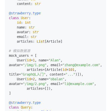
    content: 
str
@strawberry.type
class
User
:

id
: 
int
    name: 
str
    avatar: 
str
    email: 
str
    articles: 
List
[Article]

# 模拟数据源
mock_users = [

    User(
id
=
1
, name=
"Alan"
, 
avatar=
"/img/1.png"
, email=
"zhang@example.com"
,

         articles=[Article(
id
=
101
, 
title=
"GraphQL入门"
, content=
"..."
)]),

    User(
id
=
2
, name=
"obalan"
, 
avatar=
"/img/2.png"
, email=
"li@example.com"
,

         articles=[]),

]

@strawberry.type
class
Query