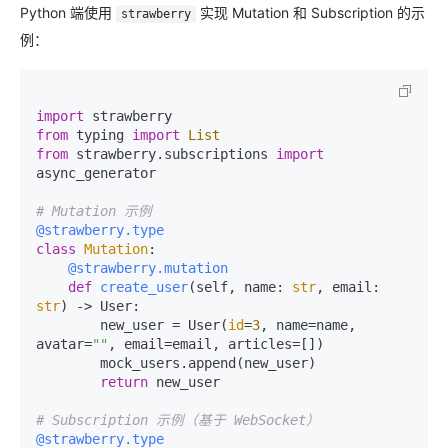
Python 端使用
实现 Mutation 和 Subscription 的示
strawberry
例：
import
from
 typing 
import
List
from
 strawberry.subscriptions 
import
async_generator

# Mutation 示例
@strawberry.type
class
Mutation
    @strawberry.mutation
def
create_user
(
self, name: 
str
, email: 
str
) -> User:

        new_user = User(
id
=
3
, name=name, 
avatar=
""
, email=email, articles=[])

        mock_users.append(new_user)

return
 new_user

# Subscription 示例（基于 WebSocket）
@strawberry.type