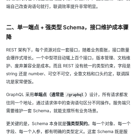
端自己改查询语句就行，联调效率提升非常明显。
二、单一端点 + 强类型 Schema，接口维护成本骤
降
REST 架构下，每个资源对应一套接口，随着业务膨胀，接口数量
会爆炸式增长。一个中型项目动辄上百个接口，版本管理、文档维
护、废弃兼容全是成本。而且 REST 没有统一的类型约束，字段是
string 还是 number、可空不可空，全靠文档和口头约定，联调踩
坑是家常便饭。
GraphQL 采用
单端点（通常是
）
设计，所有请求都发
/graphql
往同一个地址，通过请求体中的查询语句区分不同操作。服务端只
需要维护一套 Schema，就能支撑所有业务场景。
更关键的是，Schema 本身就是
强类型契约
。每一个对象、每一个
字段、每一个入参，都有明确的类型定义。这套 Schema 既是服