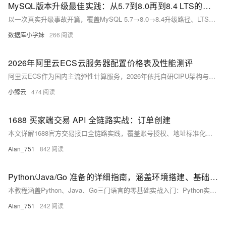
MySQL版本升级最佳实践：从5.7到8.0再到8.4 LTS的兼容性审计与迁移策略
以一次真实升级事故开篇，覆盖MySQL 5.7→8.0→8.4升级路径、LTS与Innovation双轨线、兼容性审计、高危变更、升级路径对比与灰度切换策略
数据库小学妹
266
2026年阿里云ECS云服务器配置价格表及性能测评
阿里云ECS作为国内主流弹性计算服务，2026年依托自研CIPU架构与新一代处理器，推出覆盖入门到企业级的全系列实例，在算力、网络、存储性能上全面升级，同时提供灵活定价与特惠方案。以下从实例规格、配置价格、性能实测、选型建议四大维度，全面解析2026年阿里云ECS的完整体系。
小鲸云
474
1688 买家端交易 API 全链路实战：订单创建
本文详解1688官方交易接口全链路实践，覆盖账号授权、地址标准化、订单预校验、快速下单、多渠道支付、状态同步及异常容错，适用于分销ERP、跨境SaaS与企业集采系统开发，附生产级容错方案与高频踩坑总结。（239字）
Alan_751
842
Python/Java/Go 准备的详细指南，涵盖环境搭建、基础语法、实战项目
本教程涵盖Python、Java、Go三门语言的零基础实战入门：Python实现天气查询工具（含API调用），Java开发学生管理系统（控制台交互），Go构建RESTful用户API服务。每篇含环境搭建、工具配置、语法精讲与避坑指南，助你快速上手核心开发技能。（239字）
Alan_751
242