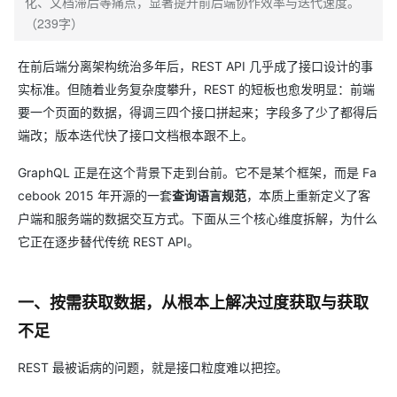
化、文档滞后等痛点，显著提升前后端协作效率与迭代速度。
（239字）
在前后端分离架构统治多年后，REST API 几乎成了接口设计的事
实标准。但随着业务复杂度攀升，REST 的短板也愈发明显：前端
要一个页面的数据，得调三四个接口拼起来；字段多了少了都得后
端改；版本迭代快了接口文档根本跟不上。
GraphQL 正是在这个背景下走到台前。它不是某个框架，而是 Fa
cebook 2015 年开源的一套
查询语言规范
，本质上重新定义了客
户端和服务端的数据交互方式。下面从三个核心维度拆解，为什么
它正在逐步替代传统 REST API。
一、按需获取数据，从根本上解决过度获取与获取
不足
REST 最被诟病的问题，就是接口粒度难以把控。