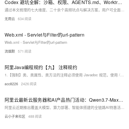
Codex 避坑全解：沙箱、权限、AGENTS.md、Worktree七类问题一次扫清
通过本文梳理的七大维度、二十余个高频坑点与解决方案，用户可全面掌握Codex的安全配置与高效使用方法，避免踩坑，充分发挥Codex的AI自动化能力，提升开发与协作效率。在2026年AI工具普及的背景下，正确避坑、安全使用，是发挥Codex价值的关键。
无雨云
634
Web.xml - Servlet与Filter的url-pattern
Web.xml - Servlet与Filter的url-pattern
流烟默
571
阿里Java编程规约【九】 注释规约
1.【强制】类、类属性、类方法的注释必须使用 Javadoc 规范，使用 /** 内容 */ 格式，不得使用 // xxx 方式。 说明：在 IDE 编辑窗口中，Javadoc 方式会提示相关注释，生成 Javadoc 可以正确输出相应注释；在 IDE 中，工程调用方法时，不进入方法即可悬浮提示方法、参数、返回值的意义，提高阅读效率。
acc8226
2426
阿里云最新云服务器和AI产品热门活动：Qwen3.7-Max、大模型、百炼Token Plan、云服务器等活动介绍
阿里云近期推出覆盖大模型、算力部署、智能体搭建的全链路AI特惠活动，全方位降低AI落地门槛。旗舰模型Qwen3.7-Max限时5折，赠100万免费Tokens，覆盖API调用、批量处理、缓存优化全场景；全模型通用抵扣计划新客直省50%，包季低至4.5折，支持150+款模型通享。Token Plan提供三档坐席套餐，兼容十余款主流大模型与AI工具，保障高峰不排队。HappyHorse视频生成模型限时6折，弹性GPU算力最长100小时享1折起，搭配9.9元轻量服务器一键部署OpenClaw AI助理，为个人开发者、一人公司及企业提供分层级高性价比AI生产力方案。
云小子来社区
488