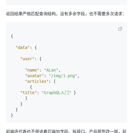
返回结果严格匹配查询结构，没有多余字段，也不需要多次请求：
{
"data"
:
{
"user"
:
{
"name"
:
"ALan"
,
"avatar"
:
"/img/1.png"
,
"articles"
:
[
{
"title"
:
"GraphQL入门"
}
]
}
}
}
前端迭代再也不用追着后端加字段、拆接口，产品原型改一版，前