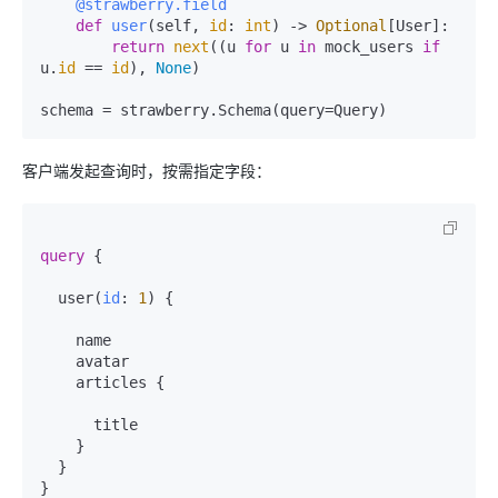
    @strawberry.field
def
user
(
self, 
id
: 
int
) -> 
Optional
[User]:

return
next
((u 
for
 u 
in
 mock_users 
if
u.
id
 == 
id
), 
None
)

客户端发起查询时，按需指定字段：
query
{
  user
(
id
:
1
)
{
    name

    avatar

    articles 
{
      title

}
}
}