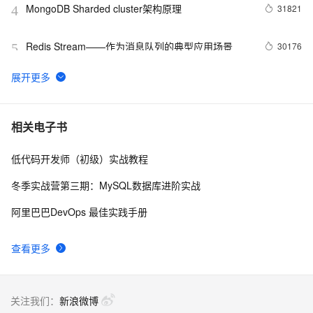
MongoDB Sharded cluster架构原理
31821
4
Redis Stream——作为消息队列的典型应用场景
30176
5
MongoDB 生态 - 可视化管理工具
29981
6
DRDS 数据恢复重磅发布，全方位保障您的数据安全
27959
7
相关电子书
低代码开发师（初级）实战教程
PostgreSQL upsert功能(insert on conflict do)的用法
27713
8
冬季实战营第三期：MySQL数据库进阶实战
Linux 性能诊断 perf使用指南
27098
9
阿里巴巴DevOps 最佳实践手册
PostgreSQL 9种索引的原理和应用场景
26469
10
查看更多
关注我们：
新浪微博