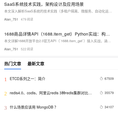
SaaS系统技术实践，架构设计及应用场景
本文深入解析SaaS系统的技术实践（多租户隔离、微服务、自动化运维、安全合规）、分层架构设计（基础设施至前端五层）及典型应用场景（CRM、HRM、电商、政务、教育等），兼顾理论深度与落地可行性，助力构建高可用、可扩展、低成本的云原生SaaS系统。（239字）
Alan_751
479
1688商品详情API（1688.item_get）Python实战：构建B2B供应链数据中台
本文详解1688开放平台2.0官方API（`1688.item_get`）接入实战，涵盖HMAC-MD5签名算法、环境配置、Python完整代码及高频问题解决方案，助力企业构建稳定、合规的B2B供应链数据同步系统。
Alan_751
522
热门文章
最新文章
ETCD系列之一：简介
67509
1
redis4.0、codis、阿里云redis 3种redis集群对比分
35579
2
析
什么场景应该用 MongoDB ？
34107
3