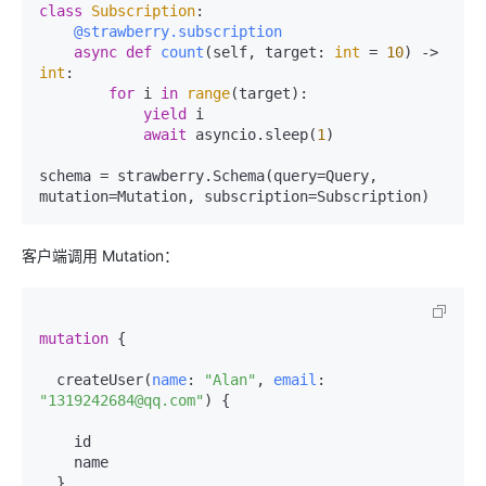
class
Subscription
    @strawberry.subscription
async
def
count
(
self, target: 
int
 = 
10
) -> 
int
:

for
 i 
in
range
(target):

yield
 i

await
 asyncio.sleep(
1
)

schema = strawberry.Schema(query=Query, 
客户端调用 Mutation：
mutation
{
  createUser
(
name
:
"Alan"
, 
email
:
"1319242684@qq.com"
)
{
    id

    name

}