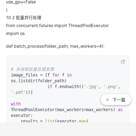
use_gpu=False
)
10.2 批量并行处理
from concurrent.futures import ThreadPoolExecutor
import os
def batch_process(folder_path, max_workers=4):
# 多线程批量处理发票
image_files = [f 
for
 f 
in
os.listdir(folder_path) 

if
 f.endswith((
'.jpg'
, 
'.png'
, 
'.pdf'
))]

下一篇
with
ThreadPoolExecutor(max_workers=max_workers) 
as
executor:

    results = 
list
(executor.
map
(

lambda
 f: 
extractor.extract(os.path.join(folder_path, 