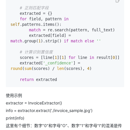
# 正则匹配字段
    extracted = {}

for
 field, pattern 
in
self
.patterns.items():

match
 = re.search(pattern, full_text)

        extracted[field] = 
match
.group(
1
).strip() 
if
match
else
''
# 计算识别置信度
    scores = [line[
1
][
1
] 
for
 line 
in
 result[
0
]]

    extracted[
'_confidence'
] = 
round
(
sum
(scores) / 
len
(scores), 
4
)

return
使用示例
extractor = InvoiceExtractor()
info = extractor.extract('./invoice_sample.jpg')
print(info)
这里有个细节：数字"0"和字母"O"、数字"1"和字母"l"的混淆是传