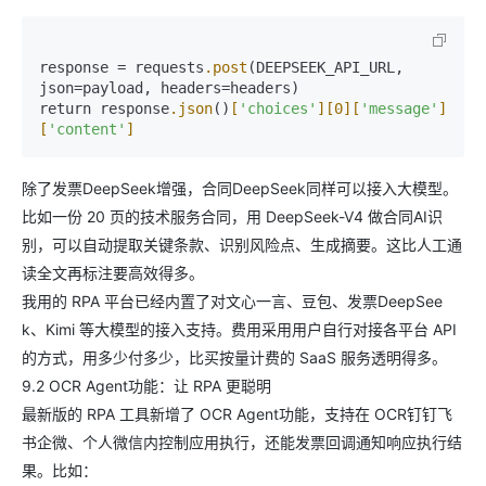
response = requests
.post
(DEEPSEEK_API_URL, 
json=payload, headers=headers)

return response
.json
()
[
'choices'
]
[0]
[
'message'
]
[
'content'
]
除了发票DeepSeek增强，合同DeepSeek同样可以接入大模型。
比如一份 20 页的技术服务合同，用 DeepSeek-V4 做合同AI识
别，可以自动提取关键条款、识别风险点、生成摘要。这比人工通
读全文再标注要高效得多。
我用的 RPA 平台已经内置了对文心一言、豆包、发票DeepSee
k、Kimi 等大模型的接入支持。费用采用用户自行对接各平台 API
的方式，用多少付多少，比买按量计费的 SaaS 服务透明得多。
9.2 OCR Agent功能：让 RPA 更聪明
最新版的 RPA 工具新增了 OCR Agent功能，支持在 OCR钉钉飞
书企微、个人微信内控制应用执行，还能发票回调通知响应执行结
果。比如：