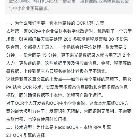
型仅30MB，可打包为EXE一键部署，兼顾金融/政务级数据安全
与中小企业预算需求。
一、为什么我们需要一套本地离线的 OCR 识别方案
去年帮一家OCR中小企业做财务数字化改造时，我遇到了一个典型
场景：财务部门每天需要处理 200 多张增值税发票和 30 多份采
购合同，全部靠人工录入。一个熟练会计平均处理一张发票要 3
分钟，一份合同要 15 分钟，算下来光是数据录入就占用了近 2 个
人力。更头疼的是，这些单据里涉及供应商信息、金额、税率等敏
感数据，上传到第三方云服务始终让老板心里不踏实。
这就是我写这篇文章的出发点——如何在完全离线的环境下，用 R
PA 结合 OCR 技术，实现发票多模态信息提取和合同多模态信息
提取，同时确保数据不出本地、流程可自动化运行。
对于OCR个人开发者和OCR中小企业来说，这套本地离线OCR方
案的最大吸引力在于：发票识别无限制、合同识别无限制，不需要
按张付费，也没有使用时长门槛。
二、技术选型：为什么是 PaddleOCR + 本地 RPA 引擎
2.1 OCR 引擎的选择