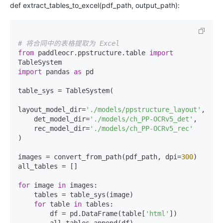
def extract_tables_to_excel(pdf_path, output_path):
# 将合同中的表格提取为 Excel
from
 paddleocr.ppstructure.table 
import
import
 pandas 
as
 pd

table_sys = TableSystem(

layout_model_dir=
'./models/ppstructure_layout'
,

    det_model_dir=
'./models/ch_PP-OCRv5_det'
,

    rec_model_dir=
'./models/ch_PP-OCRv5_rec'
)

images = convert_from_path(pdf_path, dpi=
300
)

all_tables = []

for
 image 
in
 images:

    tables = table_sys(image)

for
 table 
in
 tables:

        df = pd.DataFrame(table[
'html'
])
