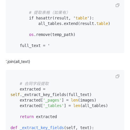
# 提取表格（如果有）
        if hasattr(result, '
table
'):

            all_tables.extend(result.
table
)

os
.remove(temp_path)

'.join(all_text)
# 合同字段提取
    extracted = 
self
._extract_key_fields(full_text)

    extracted[
'_pages'
] = 
len
(images)

    extracted[
'_tables'
] = 
len
(all_tables)

return
 extracted

def
_extract_key_fields
(
self, text
):
