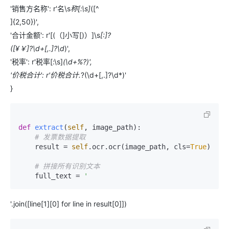
'销售方名称': r'名\s
称[:\s]
([^
]{2,50})',
'合计金额': r'[(（]小写[)）]\s
[:]?
([¥￥]?\d+[,.]?\d
)',
'税率': r'税率[:\s]
(\d+%?)',
'价税合计': r'价税合计.
?(\d+[,.]?\d*)'
}
def
extract
(
self
, image_path
):

# 发票数据提取
    result = 
self
.ocr.ocr(image_path, cls=
True
)

# 拼接所有识别文本
    full_text = 
'.join([line[1][0] for line in result[0]])