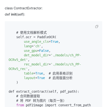
class ContractExtractor:
def
init
(self):
    # 使用文档解析模式

    self.ocr = PaddleOCR(

use_angle_cls
=
True
,

lang
=
'ch'
,

use_gpu
=
False
,

det_model_dir
=
'./models/ch_PP-
OCRv5_det'
,

rec_model_dir
=
'./models/ch_PP-
OCRv5_rec'
,

table
=
True
,  # 启用表格识别

layout
=
True
  # 启用版面分析

    )

def extract_contract(self, pdf_path):

    # 合同数据提取

    # 将 PDF 转为图片（每页一张）

from
 pdf2image import convert_from_path
