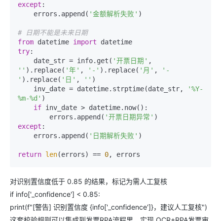
except
:

    errors.append(
'金额解析失败'
)

# 日期不能是未来日期
from
 datetime 
import
try
:

    date_str = info.get(
'开票日期'
, 
''
).replace(
'年'
, 
'-'
).replace(
'月'
, 
'-
'
).replace(
'日'
, 
''
)

    inv_date = datetime.strptime(date_str, 
'%Y-
%m-%d'
)

if
 inv_date > datetime.now():

        errors.append(
'开票日期异常'
except
:

    errors.append(
'日期解析失败'
)

return
len
(errors) == 
0
对识别置信度低于 0.85 的结果，标记为需人工复核
if info['_confidence'] < 0.85:
print(f"[警告] 识别置信度 {info['_confidence']}，建议人工复核")
这套校验规则可以集成到发票RPA流程里，实现 OCR+RPA发票审