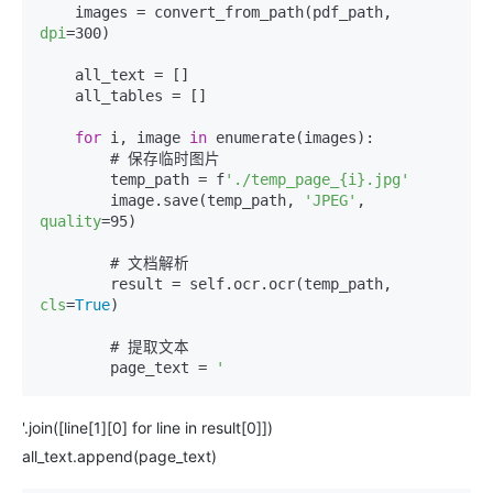
    images = convert_from_path(pdf_path, 
dpi
=300)

    all_text = []

    all_tables = []

for
 i, image 
in
 enumerate(images):

        # 保存临时图片

        temp_path = f
'./temp_page_{i}.jpg'
        image.save(temp_path, 
'JPEG'
, 
quality
=95)

        # 文档解析

        result = self.ocr.ocr(temp_path, 
cls
=
True
)

        # 提取文本

        page_text = 
'.join([line[1][0] for line in result[0]])
all_text.append(page_text)