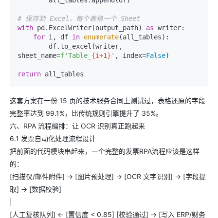
        all_tables.append(df)

# 保存到 Excel，每个表格一个 Sheet
with
 pd.ExcelWriter(output_path) 
as
 writer:

for
 i, df 
in
enumerate
(all_tables):

        df.to_excel(writer, 
sheet_name=
f'Table_
{i+
1
}
'
, index=
False
)

return
这套方案在一份 15 页的技术服务合同上测试过，表格还原的字段
完整率达到 99.1%，比传统规则引擎提升了 35%。
六、RPA 流程编排：让 OCR 识别真正跑起来
6.1 发票自动化处理流程设计
把前面的代码模块串起来，一个完整的发票RPA流程应该是这样
的：
[扫描仪/邮件附件] -> [图片预处理] -> [OCR 文字识别] -> [字段提
取] -> [数据校验]
|
[人工复核队列] <- [置信度 < 0.85] [校验通过] -> [写入 ERP/财务