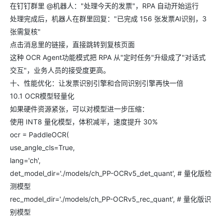
在钉钉群里 @机器人："处理今天的发票"，RPA 自动开始运行
处理完成后，机器人在群里回复："已完成 156 张发票AI识别，3
张需复核"
点击消息里的链接，直接跳转到复核页面
这种 OCR Agent功能模式把 RPA 从"定时任务"升级成了"对话式
交互"，业务人员的接受度更高。
十、性能优化：让发票识别引擎和合同识别引擎再快一倍
10.1 OCR模型轻量化
如果硬件资源紧张，可以对模型进一步压缩：
使用 INT8 量化模型，体积减半，速度提升 30%
ocr = PaddleOCR(
use_angle_cls=True,
lang='ch',
det_model_dir='./models/ch_PP-OCRv5_det_quant', # 量化版检
测模型
rec_model_dir='./models/ch_PP-OCRv5_rec_quant', # 量化版识
别模型