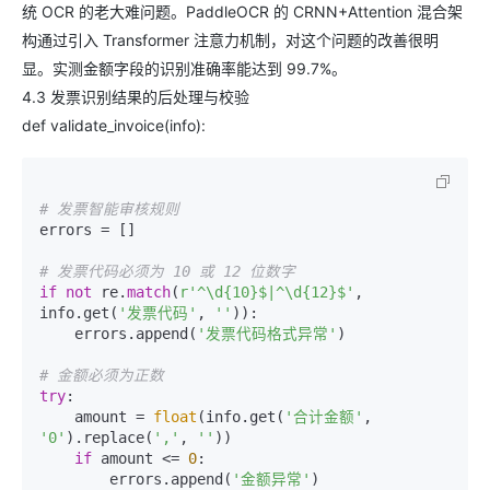
统 OCR 的老大难问题。PaddleOCR 的 CRNN+Attention 混合架
构通过引入 Transformer 注意力机制，对这个问题的改善很明
显。实测金额字段的识别准确率能达到 99.7%。
4.3 发票识别结果的后处理与校验
def validate_invoice(info):
# 发票智能审核规则
errors = []

# 发票代码必须为 10 或 12 位数字
if
not
 re.
match
(
r'^\d{10}$|^\d{12}$'
, 
info.get(
'发票代码'
, 
''
)):

    errors.append(
'发票代码格式异常'
)

# 金额必须为正数
try
:

    amount = 
float
(info.get(
'合计金额'
, 
'0'
).replace(
','
, 
''
))

if
 amount <= 
0
:

        errors.append(
'金额异常'