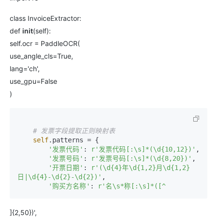
class InvoiceExtractor:
def
init
(self):
self.ocr = PaddleOCR(
use_angle_cls=True,
lang='ch',
use_gpu=False
)
# 发票字段提取正则映射表
self
.patterns = {

'发票代码'
: 
r'发票代码[:\s]*(\d{10,12})'
,

'发票号码'
: 
r'发票号码[:\s]*(\d{8,20})'
,

'开票日期'
: 
r'(\d{4}年\d{1,2}月\d{1,2}
日|\d{4}-\d{2}-\d{2})'
,

'购买方名称'
: 
]{2,50})',