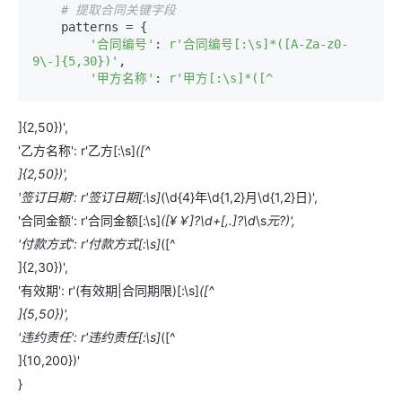
# 提取合同关键字段
    patterns = {

'合同编号'
: 
r'合同编号[:\s]*([A-Za-z0-
9\-]{5,30})'
,

'甲方名称'
: 
]{2,50})',
'乙方名称': r'乙方[:\s]
([^
]{2,50})',
'签订日期': r'签订日期[:\s]
(\d{4}年\d{1,2}月\d{1,2}日)',
'合同金额': r'合同金额[:\s]
([¥￥]?\d+[,.]?\d
\s
元?)',
'付款方式': r'付款方式[:\s]
([^
]{2,30})',
'有效期': r'(有效期|合同期限)[:\s]
([^
]{5,50})',
'违约责任': r'违约责任[:\s]
([^
]{10,200})'
}