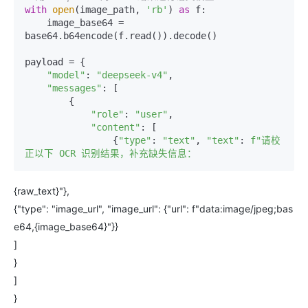
with
open
(image_path, 
'rb'
) 
as
 f:

    image_base64 = 
base64.b64encode(f.read()).decode()

payload = {

"model"
: 
"deepseek-v4"
,

"messages"
: [

        {

"role"
: 
"user"
,

"content"
: [

                {
"type"
: 
"text"
, 
"text"
: 
f"请校
{raw_text}"},
{"type": "image_url", "image_url": {"url": f"data:image/jpeg;bas
e64,{image_base64}"}}
]
}
]
}