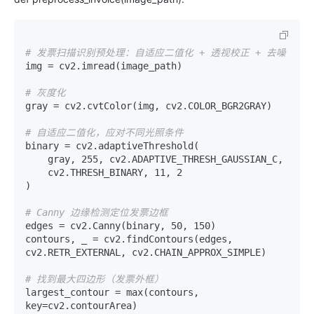
# 发票扫描识别预处理：自适应二值化 + 透视校正 + 去噪
img = cv2.imread(image_path)

# 灰度化
gray = cv2.cvtColor(img, cv2.COLOR_BGR2GRAY)

# 自适应二值化，应对不同光照条件
binary = cv2.adaptiveThreshold(

    gray, 255, cv2.ADAPTIVE_THRESH_GAUSSIAN_C,

    cv2.THRESH_BINARY, 11, 2

)

# Canny 边缘检测定位发票边框
edges = cv2.Canny(binary, 50, 150)

contours, _ = cv2.findContours(edges, 
cv2.RETR_EXTERNAL, cv2.CHAIN_APPROX_SIMPLE)

# 找到最大四边形（发票外框）
largest_contour = max(contours, 
key=cv2.contourArea)
