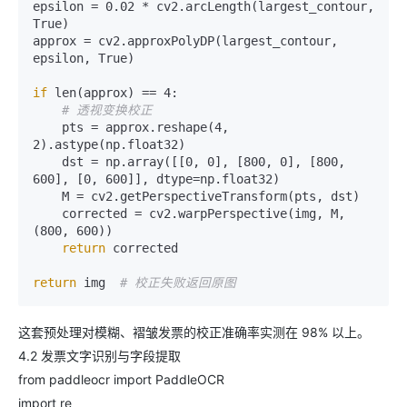
epsilon = 0.02 * cv2.arcLength(largest_contour, 
True)

approx = cv2.approxPolyDP(largest_contour, 
if 
len(approx) == 4:

# 透视变换校正
    pts = approx.reshape(4, 
2).astype(np.float32)

    dst = np.array([[0, 0], [800, 0], [800, 
600], [0, 600]], dtype=np.float32)

    M = cv2.getPerspectiveTransform(pts, dst)

    corrected = cv2.warpPerspective(img, M, 
(800, 600))

 return 
return 
img  
# 校正失败返回原图
这套预处理对模糊、褶皱发票的校正准确率实测在 98% 以上。
4.2 发票文字识别与字段提取
from paddleocr import PaddleOCR
import re