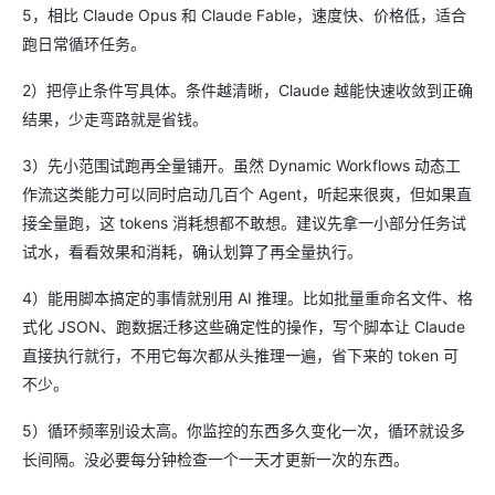
5，相比 Claude Opus 和 Claude Fable，速度快、价格低，适合
跑日常循环任务。
2）把停止条件写具体。条件越清晰，Claude 越能快速收敛到正确
结果，少走弯路就是省钱。
3）先小范围试跑再全量铺开。虽然 Dynamic Workflows 动态工
作流这类能力可以同时启动几百个 Agent，听起来很爽，但如果直
接全量跑，这 tokens 消耗想都不敢想。建议先拿一小部分任务试
试水，看看效果和消耗，确认划算了再全量执行。
4）能用脚本搞定的事情就别用 AI 推理。比如批量重命名文件、格
式化 JSON、跑数据迁移这些确定性的操作，写个脚本让 Claude
直接执行就行，不用它每次都从头推理一遍，省下来的 token 可
不少。
5）循环频率别设太高。你监控的东西多久变化一次，循环就设多
长间隔。没必要每分钟检查一个一天才更新一次的东西。