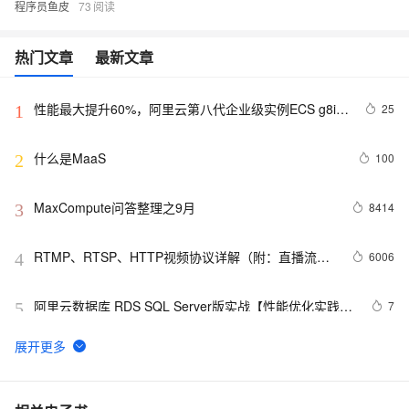
程序员鱼皮
73
热门文章
最新文章
性能最大提升60%，阿里云第八代企业级实例ECS g8i正
25
1
式上线
什么是MaaS
100
2
MaxCompute问答整理之9月
8414
3
RTMP、RTSP、HTTP视频协议详解（附：直播流地
6006
4
址、播放软件）
阿里云数据库 RDS SQL Server版实战【性能优化实践、
7
5
优点探析】
大公开！动画制作只需要拥有这几款工具！
7
6
Oracle数据库的非归档模式迁移到归档模式
8
7