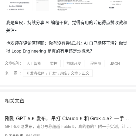
我是鱼皮，持续分享 AI 编程干货。觉得有用的话记得点赞收藏和
关注~
也欢迎在评论区聊聊：你有没有尝试过让 AI 自己循环干活？你觉
得 Loop Engineering 是真的有用还是炒概念？
文章标签：
人工智能
监控
前端开发
程序员
JSON
来 源：
开发者社区
>
开发与运维
>
文章
> 正文
相关文章
刚刚 GPT-5.6 发布，吊打 Claude 5 和 Grok 4.5？一手实测来啦！
GPT-5.6 刚发布，跑分号称超越 Fable 5，真的假的？附一手实测，让 3 个最强 AI 编程模型 GPT-5.6 Sol、Claude Fable 5、Grok 4.5 在 Cursor 里同时一把梭开发网页游戏，看看最新模型到底谁更能打。
程序员鱼皮
563