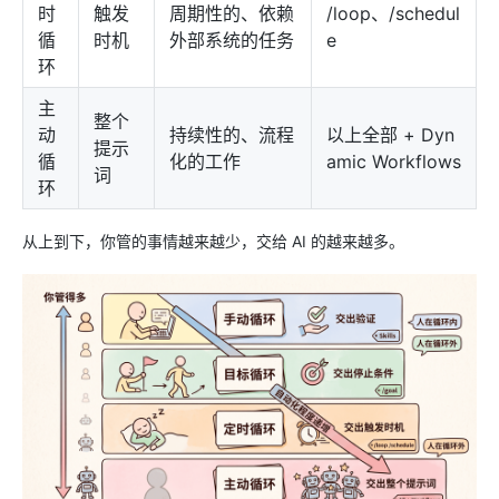
时
触发
周期性的、依赖
/loop、/schedul
循
时机
外部系统的任务
e
环
主
整个
动
持续性的、流程
以上全部 + Dyn
提示
循
化的工作
amic Workflows
词
环
从上到下，你管的事情越来越少，交给 AI 的越来越多。