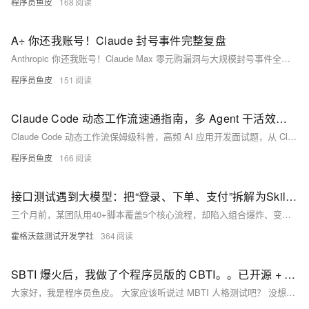
程序员鱼皮
168
A÷ 你还我账号！Claude 封号事件完整复盘
Anthropic 你还我账号！Claude Max 零元购漏洞与大规模封号事件全程复盘
程序员鱼皮
151
Claude Code 动态工作流速通指南，多 Agent 干活效率起飞！
Claude Code 动态工作流保姆级科普，高频 AI 应用开发面试题，从 Claude 官方五种多 Agent 系统模式讲起，拆解动态工作流的运作机制、上下文隔离设计、交叉验证策略，对比传统多 Agent 框架的本质区别
程序员鱼皮
166
接口测试遇到大模型：把“登录、下单、支付”拆解为Skills，AI自动编排执行
三个月前，某团队用40+脚本覆盖5个核心流程，却陷入组合爆炸、变更蔓延与场景难扩的“三重死法”。本文提出AI编排新范式：将登录、下单等步骤抽象为原子Skill，由大模型基于自然语言动态生成结构化执行计划（非代码），通过Skill仓库、调度器与数据总线三层架构实现灵活复用。维护成本骤降70%。
霍格沃兹测试开发学社
364
SBTI 爆火后，我做了个程序员版的 CBTI。。已开源 + 附开发过程
大家好，我是程序员鱼皮。 大家应该听说过 MBTI 人格测试吧？ 没想到，这几天，有个模仿 MBTI 测试的网站突然火了，叫做「SBTI」。 也是用 30 道选择题来测试出你的人格类型，只不过，结果会更抽象…… 比如我测试出来自己是「握草人」，可能是我还不够抽象？这个人格的解读我都读不懂…… 我看完就想：握草？这个网站为啥能火啊？现在用 AI 编程做这种测试小网站还不简单？要不我也来一个？ 说干就