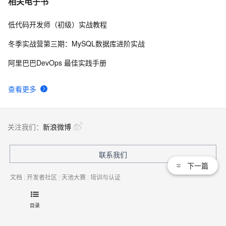
相关电子书
低代码开发师（初级）实战教程
二分法查找，用少量的步数找到目标
514
8
冬季实战营第三期：MySQL数据库进阶实战
算法分析——N个苹果放在N个盘子里的问题
678
9
阿里巴巴DevOps 最佳实践手册
hdu  3724  Encoded Barcodes
682
10
查看更多
关注我们：
新浪微博
联系我们
下一篇
文档
|
开发者社区
|
天池大赛
|
培训与认证
目录
法律声明及隐私权政策
|
Cookies政策
© 2009-现在 Aliyun.com 版权所有