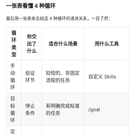
一张表看懂 4 种循环
最后用一张表来总结这 4 种循环的递进关系，一目了然：
循
你交
环
出了
适合什么场景
用什么工具
类
什么
型
手
动
验证
较短的、非固定
自定义 Skills
循
环节
流程的任务
环
目
标
停止
有明确完成标准
/goal
循
条件
的任务
环
定