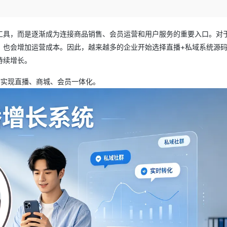
Deepseek-v4-pro
HappyHors
同享
万小智 AI 建站低至 15元/月
Qoder CN
AI 短剧/漫剧
云原生数据库 
快递物流查询
WordPress
成为服务伙
高校合作
点，立即开启云上创新
覆盖公网/内网、递归/权威、移动APP等全场景解析服务
送.CN域名，送备案服务码
基于千问大模型等，支持代码智能生成、研发智能问答
AI助力短剧
态智能体模型
旗舰 MoE 大模型，百万上下文与顶尖推理能力
图生视频，流
Ubuntu
服务生态伙伴
工具，而是逐渐成为连接商品销售、会员运营和用户服务的重要入口。对
云工开物
企业应用
Works
Night Plan 支持 Qwen 3.8-Max
云原生大数据计算服务 MaxCompute
AI 办公
容器服务 Kub
NEW
GLM-5.2
Wan2.7-T
Red Hat
，也会增加运营成本。因此，越来越多的企业开始选择直播+私域系统源
30+ 款产品免费体验
Data Agent 驱动的一站式 Data+AI 开发治理平台
夜间 5 折，Qwen/Meoo/TokenPlan 客户专享
面向分析的企业级SaaS模式云数据仓库
AI智能应用
提供一站式管
科研合作
视觉 Coding、空间感知、多模态思考等全面升级
1M上下文，专为长程任务能力而生
ERP
持续增长。
堂（旗舰版）
SUSE
智能客服
CRM
防护产品
2个月
自动承接线索
何实现直播、商城、会员一体化。
建站小程序
OA 办公系统
AI 应用构建
大模型原生
力提升
财税管理
模板建站
Qoder
大模型服务平台百炼-应用模版
HOT
NEW
面向真实软件
个人版上线、团队版降价；千问3.8-Max首发发尝鲜
丰富多元化的应用模版和解决方案
400电话
定制建站
万有无界
大模型服务平台百炼-智能体
方案
广告营销
模板小程序
的模型效果
灵活可视化地构建企业级 Agent
定制小程序
秒悟
人工智能平台 PAI
APP 开发
云端极速 AI 
新一代 AI 视频生成模型，深度适配广告营销等场景
AI Native 的算法工程平台，一站式完成建模、训练、推理服务部署
建站系统