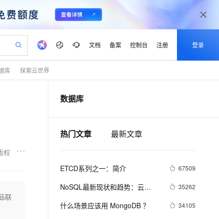
文档
备案
控制台
注册
登录
据库
探索云世界
验
作计划
器
AI 活动
专业服务
服务伙伴合作计划
开发者社区
加入我们
产品动态
服务平台百炼
阿里云 OPC 创新助力计划
数据库
一站式生成采购清单，支持单品或批量购买
可编辑精美 PPT 文稿
S产品伙伴计划（繁花）
峰会
CS
造的大模型服务与应用开发平台
Agency Agents：拥有专属领域专家
AI 生产力先锋
Al MaaS 服务伙伴赋能合作
域名
博文
Careers
至高可申请百万元
Qwen3.8-Max 模型上线
 轻松生成专业的 PPT
开启高性价比 AI 编程新体验
弹性可伸缩的云计算服务
先锋实践拓展 AI 生产力的边界
多领域专家智能体,一键组建 AI 虚拟交付团队
Token 补贴，五大权
计划
海大会
伙伴信用分合作计划
商标
问答
社会招聘
热门文章
最新文章
益加速 OPC 成功
帕鲁游戏服务器
SS
HappyHorse 打造一站式影视创作平台
飞天发布时刻
HOT
Open Search 向量检索版支
划
备案
电子书
校园招聘
联机服务器，轻松开启游戏
视频创作，一键激活电商全链路生产力
稳定、安全、高性价比、高性能的云存储服务
所见，即是所愿
持视频检索 Pipeline 功能
可视化编排打通从文字构思到成片全链路闭环
更多支持
版权
划
公司注册
镜像站
视频生成
语音识别与合成
 智能体与工作流应用
漫剧工坊：一站式动画创作平台
AI 实训营
应用身份服务 (IDaaS)
ETCD系列之一：简介
67509
合作伙伴培训与认证
划
上云迁移
站生成，高效打造优质广告素材
全接入的云上超级电脑
通过阿里云百炼高效搭建AI应用,助力高效开发
快速生产连贯的高质量长漫剧
从基础到进阶，Agent 创客手把手教你
OpenClaw 管理能力上线
lScope
我要反馈
e-1.1-T2V
Qwen3-TTS-Flash
NoSQL最新现状和趋势：云
35262
查询合作伙伴
n Alibaba Cloud ISV 合作
代维服务
建企业门户网站
10 分钟搭建微信、支付宝小程序
品联
MaxCompute MaxFrame 提
NoSQL数据库将成重要增长引擎
畅细腻的高质量视频
离线语音合成大模型，多语言方言自适应，低延迟高稳定
创新加速
ope
什么场景应该用 MongoDB ？
登录合作伙伴管理后台
我要建议
34105
站，无忧落地极速上线
以可视化方式快速构建移动和 PC 门户网站
国内短信简单易用，安全可靠，秒级触达，全球覆盖200+国家和地区。
高效部署网站，快速应用到小程序
供自动弹性内存功能
增