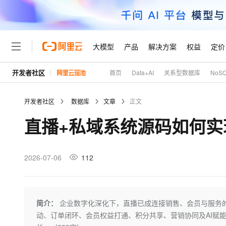
大模型
产品
解决方案
权益
定价
开发者社区
首页
Data+AI
关系型数据库
NoS
大模型
产品
解决方案
权益
定价
云市场
伙伴
服务
了解阿里云
精选产品
精选解决方案
普惠上云
产品定价
精选商城
成为销售伙伴
售前咨询
为什么选择阿里云
千问AI平台
开发者社区
数据库
文章
正文
了解云产品的定价详情
大模型服务平台百炼
睿译宝，AI翻译排版一
普惠上云 官方力荐
分销伙伴
在线服务
网站建设
什么是云计算
大
直播+私域系统源码如何
大模型服务与应用平台
上传文档即自动完成翻译和
云服务器38元/年起，超
咨询伙伴
多端小程序
技术领先
云上成本管理
售后服务
轻量应用服务器
GLM-5.2：长任务时代
官方推荐返现计划
大模型
精选产品
精选解决方案
Salesforce 国际版订阅
稳定可靠
管理和优化成本
推荐新用户得奖励，单订单
销售伙伴合作计划
2026-07-06
112
自助服务
友盟天域
安全合规
人工智能与机器学习
AI
文本生成
云数据库 RDS
Hermes Agent，打造
云工开物
无影生态合作计划
在线服务
观测云
分析师报告
自主进化，持久记忆，越用
高校专属算力普惠，学生认
计算
互联网应用开发
Qwen3.8-Max
HOT
Salesforce On Alibaba C
工单服务
Tuya 物联网平台阿里云
研究报告与白皮书
人工智能平台 PAI
快速拥有专属 OpenClaw
简介：
企业数字化深化下，直播已成连接销售、会员与服务的
大模
Consulting Partner 合
大数据
容器
智能体时代全能旗舰模型
免费试用
短信专区
一站式AI开发、训练和推
动、订单闭环、会员权益打通、积分共享、营销协同及AI赋
蓝凌 OA
AI 大模型销售与服务生
现代化应用