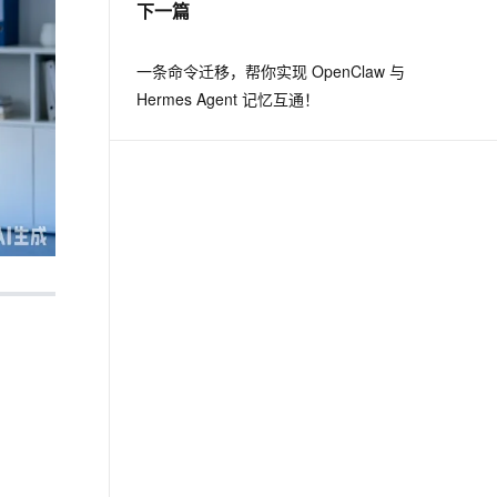
下一篇
息提取
与 AI 智能体进行实时音视频通话
一条命令迁移，帮你实现 OpenClaw 与
从文本、图片、视频中提取结构化的属性信息
构建支持视频理解的 AI 音视频实时通话应用
Hermes Agent 记忆互通！
t.diy 一步搞定创意建站
构建大模型应用的安全防护体系
通过自然语言交互简化开发流程,全栈开发支持
通过阿里云安全产品对 AI 应用进行安全防护