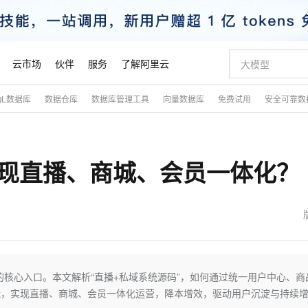
云市场
伙伴
服务
了解阿里云
QL数据库
数据仓库
数据库管理工具
向量数据库
免费试用
安全可靠数
AI 特惠
数据与 API
成为产品伙伴
企业增值服务
最佳实践
价格计算器
AI 场景体
基础软件
产品伙伴合
阿里云认证
市场活动
配置报价
大模型
自助选配和估算价格
步到位
智启 AI 普惠权益
产品生态集成认证中心
企业支持计划
云上春晚
域名与网站
Qwen Audio：打造专属 AI 语音助手
千问官方 MaaS 平台，为开发者和 Agent 而生，新用户赠送 1 亿 + tokens 额度
一句话生成原生
AI Coding
阿里云Maa
2026 阿里云
云服务器 E
为企业打
数据集
Windows
大模型认证
模型
NEW
NEW
实现直播、商城、会员一体化？
格式还原
值低价云产品抢先购
至高享 1亿+免费 tokens，加速 Al 应用落地
提供智能易用的域名与建站服务
Qwen-Audio-3.0-Realtime 端到端实时语音角色扮演
输入一句话想法,
智能编程，一键
安全可靠、
产品生态伙伴
专家技术服务
云上奥运之旅
弹性计算合作
阿里云中企出
手机三要素
宝塔 Linux
全部认证
价格优势
开源旗舰模型
即刻拥有 DeepSeek-V4-Pro
阿里云 OPC 创新助力计划
千问大模型
一键部署幻兽
AI 电商营销
对象存储 O
大模型
产品生态伙伴工作台
企业增值服务台
云栖战略参考
云存储合作计
云栖大会
身份实名认证
CentOS
训练营
推动算力普惠，释放技术红利
最高返9万
真正可用的 1M 上下文,一次完成代码全链路开发
快速构建应用程序和网站，即刻迈出上云第一步
轻松解锁专属 DeepSeek-V4-Pro
至高百万元 Token 补贴，加速一人公司成长
多元化、高性能、安全可靠的大模型服务
一键购买专属
从图文生成到
云上的中国
数据库合作计
活动全景
短信
Docker
图片和
自进化智能体
5 分钟轻松部署专属 QwenPaw
Token Plan 模型订阅计划
数字证书管理服务（原SSL证书）
高效搭建 AI
AI 广告创作
无影云电脑
企业成长
NEW
HOT
信息公告
看见新力量
云网络合作计
OCR 文字识别
JAVA
越聪明
证享300元代金券
全托管，含MySQL、PostgreSQL、SQL Server、MariaDB多引擎
Qwen3.8-Max 首发尝鲜，限时加量 10 倍，夜间低至2折
实现全站HTTPS，呈现可信的WEB访问
从聊天伙伴进化为能主动干活的本地数字员工
图文、视频一
随时随地安
魔搭 Mode
Kimi-K3
HappyHors
NEW
loud
服务实践
官网公告
金融模力时刻
Salesforce O
版
发票查验
全能环境
Claude Code + GStack 打造工程团队
千问办公，限时限量积分加倍
Qoder
低代码高效构
AI 建站
短信服务
核心入口。本文解析“直播+私域系统源码”，如何通过统一用户中心、商
型
NEW
作计划
Kimi 最新旗舰模型，长程编程与推理利器
让文字生成流
计划
创新中心
魔搭 ModelSc
健康状态
理服务
让AI从“聊天伙伴”进化为能干活的“数字员工”
安装技能 GStack，拥有专属 AI 工程团队
你的AI工作搭子，覆盖日常办公高频场景
面向真实软件的智能体编程平台
0 代码专业建
能，实现直播、商城、会员一体化运营，降本增效，驱动用户沉淀与持续
客户案例
天气预报查询
操作系统
态合作计划