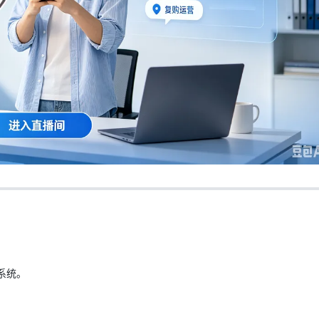
AI 应用
10分钟微调：让0.6B模型媲美235B模
多模态数据信
型
依托云原生高可用架构,实现Dify私有化部署
用1%尺寸在特定领域达到大模型90%以上效果
一个 AI 助手
超强辅助，Bol
即刻拥有 DeepSeek-R1 满血版
在企业官网、通讯软件中为客户提供 AI 客服
多种方案随心选，轻松解锁专属 DeepSeek
？
系统。