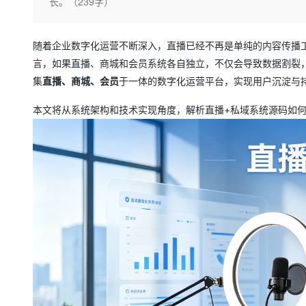
存储
天池大赛
长。（239字）
Qwen3.7-Plus
云解析DNS
解决方案免费试用 新老
电子合同
最高领取价值200元试用
能看、能想、能动手的多模
安全
网络与CDN
AI 算法大赛
畅捷通
随着企业数字化运营不断深入，直播已经不再是单纯的内容传播
大数据开发治理平台 Data
AI 产品 免费试用
网络
安全
云开发大赛
Qwen3-VL-Plus
Tableau 订阅
言，如果直播、商城和会员系统各自独立，不仅会导致数据割裂
1亿+ 大模型 tokens 和 
可观测
入门学习赛
集
直播、商城、会员
于一体的数字化运营平台，实现用户沉淀与
中间件
AI空中课堂在线直播课
云防火墙
140+云产品 免费试用
上云与迁云
云原生的云上边界网络安全
产品新客免费试用，最长1
本文将从系统架构和技术实现角度，解析直播+私域系统源码如
数据库
生态解决方案
大模型服务
企业出海
大模型ACA认证体验
大数据计算
助力企业全员 AI 认知与能
行业生态解决方案
千问AI平台-Token Plan
政企业务
媒体服务
开发者生态解决方案
企业服务与云通信
千问AI平台-模型体验
AI 开发和 AI 应用解决
在线体验全尺寸、多种模态
域名与网站
Happy 系列大模型
终端用户计算
Serverless
开发工具