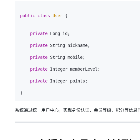
public
class
User
 {

private
 Long id;

private
 String nickname;

private
 String mobile;

private
 Integer memberLevel;

private
 Integer points;

系统通过统一用户中心，实现身份认证、会员等级、积分等信息