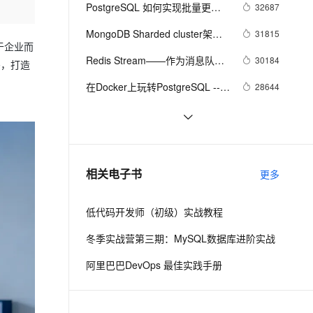
安全
我要投诉
e-1.1-I2V
Cosyvoice-V3-Flash
PostgreSQL 如何实现批量更
32687
PolarDB
上云场景组合购
Milvus 弹性伸缩功能新增节
伴
新、删除、插入
漫剧创作，剧本、分镜、视频高效生成
100%兼容MySQL、PostgreSQL，兼容Oracle，支持集中和分布式
覆盖90%+业务场景，专享组合折扣价
点支持范围
畅自然，细节丰富
高表现力语音合成大模型，语音克隆听感自然
VPN
MongoDB Sharded cluster架构
31815
于企业而
原理
ernetes 版 ACK
云聚AI 严选权益
AI 原生数据库服务发布
SSL 证书
Redis Stream——作为消息队列
2V
Fun-ASR
30184
码，打造
，一键激活高效办公新体验
理容器应用的 K8s 服务
精选AI产品，从模型到应用全链提效
Agent 数据网关
的典型应用场景
文戏情感细腻自然，动作戏激烈拳拳到肉，实现更强表演能力
支持中英文自由切换，具备更强的噪声鲁棒性
堡垒机
在Docker上玩转PostgreSQL -- 
28644
AI 用量加速计划
云原生数据库 PolarDB
Mac篇
防火墙
、识别商机，让客服更高效、服务更出色。
新老同享，达量后返
Agentic Database 发布
DRDS 数据恢复重磅发布，全方
27961
位保障您的数据安全
主机安全
应用
PostgreSQL upsert功能(insert 
27713
on conflict do)的用法
千问办公
NEW
Linux 性能诊断 perf使用指南
27091
AI 应用及服务市场
相关电子书
更多
的智能体编程平台
一站式AI生产力平台
AI 应用
伶鹊
低代码开发师（初级）实战教程
企业级人与Agent协作平台，接入和调度多个数字员工
智能客服平台，对话机器人、对话分析、智能外呼
大模型
冬季实战营第三期：MySQL数据库进阶实战
大模型服务平台百炼 - 全妙
自然语言处理
阿里巴巴DevOps 最佳实践手册
应用创作平台
多模态内容创作工具，已接入 DeepSeek
数据标注
机器学习