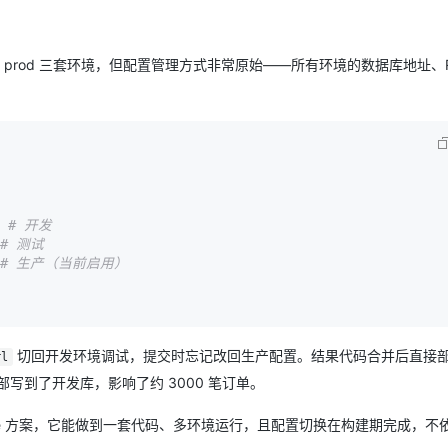
AI 应用
10分钟微调：让0.6B模型媲美235B模
多模态数据信
、prod 三套环境，但配置管理方式非常原始——所有环境的数据库地址、Re
型
依托云原生高可用架构,实现Dify私有化部署
用1%尺寸在特定领域达到大模型90%以上效果
一个 AI 助手
超强辅助，Bol
即刻拥有 DeepSeek-R1 满血版
在企业官网、通讯软件中为客户提供 AI 客服
多种方案随心选，轻松解锁专属 DeepSeek
   # 开发
  # 测试
# 生产（当前启用）
切回开发环境调试，提交时忘记改回生产配置。结果代码合并后直接
rl
部写到了开发库，影响了约 3000 笔订单。
file 方案，它能做到一套代码、多环境运行，且配置切换在构建期完成，不