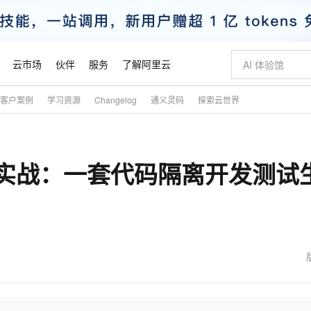
云市场
伙伴
服务
了解阿里云
客户案例
学习资源
Changelog
通义灵码
探索云世界
AI 特惠
数据与 API
成为产品伙伴
企业增值服务
最佳实践
价格计算器
AI 场景体
基础软件
产品伙伴合
阿里云认证
市场活动
配置报价
大模型
自助选配和估算价格
步到位
智启 AI 普惠权益
产品生态集成认证中心
企业支持计划
云上春晚
域名与网站
Qwen Audio：打造专属 AI 语音助手
千问官方 MaaS 平台，为开发者和 Agent 而生，新用户赠送 1 亿 + tokens 额度
一句话生成原生
AI Coding
阿里云Maa
2026 阿里云
云服务器 E
为企业打
数据集
Windows
大模型认证
模型
NEW
NEW
环境配置实战：一套代码隔离开发测试
格式还原
值低价云产品抢先购
至高享 1亿+免费 tokens，加速 Al 应用落地
提供智能易用的域名与建站服务
Qwen-Audio-3.0-Realtime 端到端实时语音角色扮演
输入一句话想法,
智能编程，一键
安全可靠、
产品生态伙伴
专家技术服务
云上奥运之旅
弹性计算合作
阿里云中企出
手机三要素
宝塔 Linux
全部认证
价格优势
开源旗舰模型
即刻拥有 DeepSeek-V4-Pro
阿里云 OPC 创新助力计划
千问大模型
一键部署幻兽
AI 电商营销
对象存储 O
大模型
产品生态伙伴工作台
企业增值服务台
云栖战略参考
云存储合作计
云栖大会
身份实名认证
CentOS
训练营
推动算力普惠，释放技术红利
最高返9万
真正可用的 1M 上下文,一次完成代码全链路开发
快速构建应用程序和网站，即刻迈出上云第一步
轻松解锁专属 DeepSeek-V4-Pro
至高百万元 Token 补贴，加速一人公司成长
多元化、高性能、安全可靠的大模型服务
一键购买专属
从图文生成到
云上的中国
数据库合作计
活动全景
短信
Docker
图片和
自进化智能体
5 分钟轻松部署专属 QwenPaw
Token Plan 模型订阅计划
数字证书管理服务（原SSL证书）
高效搭建 AI
AI 广告创作
无影云电脑
企业成长
NEW
HOT
信息公告
看见新力量
云网络合作计
OCR 文字识别
JAVA
越聪明
证享300元代金券
全托管，含MySQL、PostgreSQL、SQL Server、MariaDB多引擎
Qwen3.8-Max 首发尝鲜，限时加量 10 倍，夜间低至2折
实现全站 HTTPS，呈现可信的 Web 访问
从聊天伙伴进化为能主动干活的本地数字员工
图文、视频一
随时随地安
魔搭 Mode
Kimi-K3
HappyHors
NEW
loud
服务实践
官网公告
金融模力时刻
Salesforce O
版
发票查验
全能环境
Claude Code + GStack 打造工程团队
千问办公，限时限量积分加倍
Qoder
低代码高效构
AI 建站
短信服务
型
NEW
作计划
Kimi 最新旗舰模型，长程编程与推理利器
让文字生成流
计划
创新中心
魔搭 ModelSc
健康状态
理服务
让AI从“聊天伙伴”进化为能干活的“数字员工”
安装技能 GStack，拥有专属 AI 工程团队
你的AI工作搭子，覆盖日常办公高频场景
面向真实软件的智能体编程平台
0 代码专业建
客户案例
天气预报查询
操作系统
态合作计划