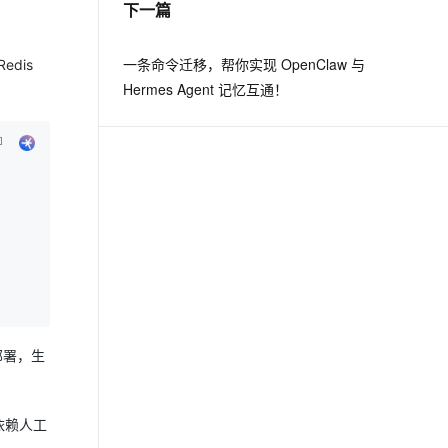
下一篇
息提取
与 AI 智能体进行实时音视频通话
一条命令迁移，帮你实现 OpenClaw 与
dis
从文本、图片、视频中提取结构化的属性信息
构建支持视频理解的 AI 音视频实时通话应用
Hermes Agent 记忆互通！
t.diy 一步搞定创意建站
构建大模型应用的安全防护体系
通过自然语言交互简化开发流程,全栈开发支持
通过阿里云安全产品对 AI 应用进行安全防护
部署，生
依赖人工