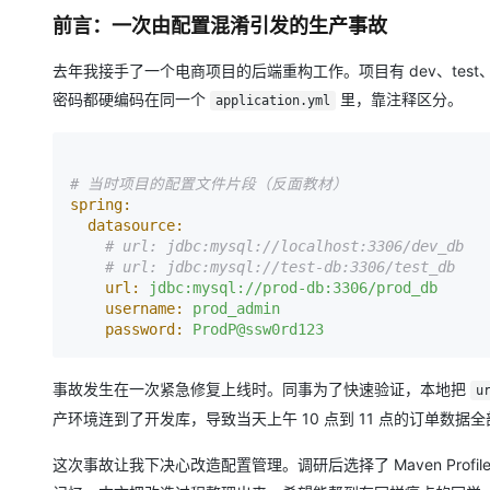
大模型解决方案
前言：一次由配置混淆引发的生产事故
迁移与运维管理
快速部署 Dify，高效搭建 
去年我接手了一个电商项目的后端重构工作。项目有 dev、test
专有云
密码都硬编码在同一个
里，靠注释区分。
application.yml
10 分钟在聊天系统中增加
# 当时项目的配置文件片段（反面教材）
spring:
datasource:
# url: jdbc:mysql://localhost:3306/dev_db 
# url: jdbc:mysql://test-db:3306/test_db  
url:
jdbc:mysql://prod-db:3306/prod_db
username:
prod_admin
password:
ProdP@ssw0rd123
事故发生在一次紧急修复上线时。同事为了快速验证，本地把
u
产环境连到了开发库，导致当天上午 10 点到 11 点的订单数据全
这次事故让我下决心改造配置管理。调研后选择了 Maven Pro