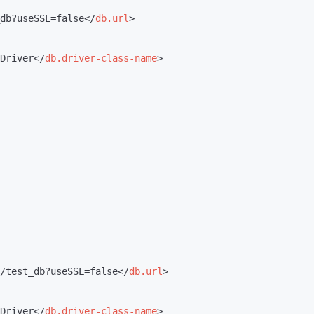
db?useSSL=false
</
db.url
>
Driver
</
db.driver-class-name
>
/test_db?useSSL=false
</
db.url
>
Driver
</
db.driver-class-name
>