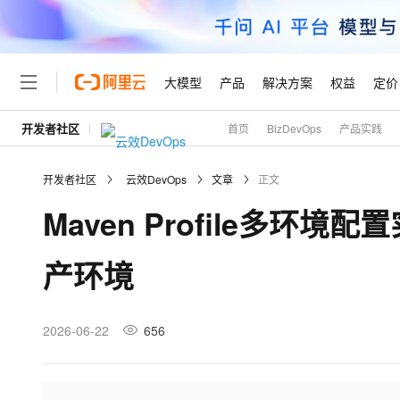
大模型
产品
解决方案
权益
定价
开发者社区
首页
BizDevOps
产品实践
大模型
产品
解决方案
权益
定价
云市场
伙伴
服务
了解阿里云
精选产品
精选解决方案
普惠上云
产品定价
精选商城
成为销售伙伴
售前咨询
为什么选择阿里云
千问AI平台
开发者社区
云效DevOps
文章
正文
了解云产品的定价详情
大模型服务平台百炼
睿译宝，AI翻译排版一
普惠上云 官方力荐
分销伙伴
在线服务
网站建设
什么是云计算
大
Maven Profile多
大模型服务与应用平台
上传文档即自动完成翻译和
云服务器38元/年起，超
咨询伙伴
多端小程序
技术领先
云上成本管理
售后服务
轻量应用服务器
GLM-5.2：长任务时代
官方推荐返现计划
大模型
精选产品
精选解决方案
Salesforce 国际版订阅
稳定可靠
产环境
管理和优化成本
推荐新用户得奖励，单订单
销售伙伴合作计划
自助服务
友盟天域
安全合规
人工智能与机器学习
AI
文本生成
云数据库 RDS
Hermes Agent，打造
云工开物
无影生态合作计划
在线服务
观测云
分析师报告
自主进化，持久记忆，越用
高校专属算力普惠，学生认
计算
互联网应用开发
2026-06-22
656
Qwen3.8-Max
HOT
Salesforce On Alibaba C
工单服务
Tuya 物联网平台阿里云
研究报告与白皮书
人工智能平台 PAI
快速拥有专属 OpenClaw
大模
Consulting Partner 合
大数据
容器
智能体时代全能旗舰模型
免费试用
短信专区
一站式AI开发、训练和推
蓝凌 OA
AI 大模型销售与服务生
现代化应用