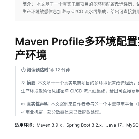
存储
天池大赛
Qwen3.7-Plus
简介：
本文基于一个真实电商项目的多环境配置改造经历，讲解 Maven
云解析DNS
解决方案免费试用 新老
电子合同
生产环境敏感信息加密与 CI/CD 流水线集成，给出可直接
最高领取价值200元试用
能看、能想、能动手的多模
安全
网络与CDN
AI 算法大赛
畅捷通
大数据开发治理平台 Data
AI 产品 免费试用
网络
安全
云开发大赛
Qwen3-VL-Plus
Tableau 订阅
1亿+ 大模型 tokens 和 
可观测
入门学习赛
Maven Profile多
中间件
AI空中课堂在线直播课
云防火墙
140+云产品 免费试用
上云与迁云
云原生的云上边界网络安全
产品新客免费试用，最长1
数据库
产环境
生态解决方案
大模型服务
企业出海
大模型ACA认证体验
大数据计算
助力企业全员 AI 认知与能
⏱️
阅读预估时间
: 12 分钟
行业生态解决方案
千问AI平台-Token Plan
政企业务
媒体服务
开发者生态解决方案
💡
摘要
: 本文基于一个真实电商项目的多环境配置改造经历，讲解 Mave
企业服务与云通信
生产环境敏感信息加密与 CI/CD 流水线集成，给出可直接
千问AI平台-模型体验
AI 开发和 AI 应用解决
在线体验全尺寸、多种模态
域名与网站
📜
真实性声明
: 本文案例来自作者参与的一个中型电商平台（
Happy 系列大模型
护商业机密，部分敏感信息已做脱敏处理。
终端用户计算
适用环境
：Maven 3.9.x、Spring Boot 3.2.x、Java 17、MySQ
Serverless
开发工具