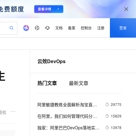
文档
备案
控制台
注册
登录
验
作计划
器
AI 活动
专业服务
服务伙伴合作计划
开发者社区
加入我们
产品动态
服务平台百炼
阿里云 OPC 创新助力计划
云效DevOps
一站式生成采购清单，支持单品或批量购买
可编辑精美 PPT 文稿
S产品伙伴计划（繁花）
峰会
CS
造的大模型服务与应用开发平台
Agency Agents：拥有专属领域专家
AI 生产力先锋
Al MaaS 服务伙伴赋能合作
域名
博文
Careers
PolarDB Agentic Database
至高可申请百万元
生
 轻松生成专业的 PPT
开启高性价比 AI 编程新体验
弹性可伸缩的云计算服务
先锋实践拓展 AI 生产力的边界
发布
多领域专家智能体,一键组建 AI 虚拟交付团队
Token 补贴，五大权
计划
海大会
伙伴信用分合作计划
商标
问答
社会招聘
热门文章
最新文章
益加速 OPC 成功
帕鲁游戏服务器
SS
HappyHorse 打造一站式影视创作平台
飞天发布时刻
HOT
秒悟 Meoo CLI 支持一键部
划
备案
电子书
校园招聘
联机服务器，轻松开启游戏
视频创作，一键激活电商全链路生产力
稳定、安全、高性价比、高性能的云存储服务
所见，即是所愿
署项目至阿里云账号
可视化编排打通从文字构思到成片全链路闭环
更多支持
划
公司注册
镜像站
视频生成
语音识别与合成
 智能体与工作流应用
漫剧工坊：一站式动画创作平台
AI 实训营
Flink OSS 支持
阿里敏捷教练全面解析淘宝直播
29775
合作伙伴培训与认证
划
上云迁移
站生成，高效打造优质广告素材
全接入的云上超级电脑
通过阿里云百炼高效搭建AI应用,助力高效开发
快速生产连贯的高质量长漫剧
从基础到进阶，Agent 创客手把手教你
AssumeRole 角色自定义
敏捷实践之路
版权
lScope
我要反馈
e-1.1-T2V
Qwen3-TTS-Flash
在阿里，我们如何管理代码分
15829
查询合作伙伴
n Alibaba Cloud ISV 合作
代维服务
建企业门户网站
10 分钟搭建微信、支付宝小程序
百炼 Qwen3.7-Flash 系列模
支？
畅细腻的高质量视频
离线语音合成大模型，多语言方言自适应，低延迟高稳定
创新加速
ope
独家：阿里巴巴DevOps落地实践
登录合作伙伴管理后台
我要建议
13978
站，无忧落地极速上线
以可视化方式快速构建移动和 PC 门户网站
国内短信简单易用，安全可靠，秒级触达，全球覆盖200+国家和地区。
高效部署网站，快速应用到小程序
型发布
玩法及思路解析