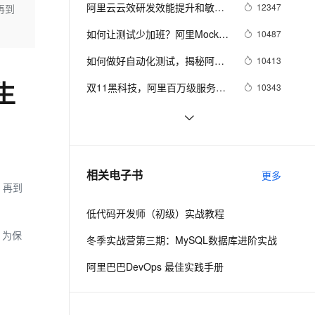
安全
我要投诉
e-1.1-I2V
Cosyvoice-V3-Flash
阿里云云效研发效能提升和敏捷
12347
，再到
PolarDB
上云场景组合购
伴
Qoder CN V1.7.0 发布
实施 36 计 资料合集
漫剧创作，剧本、分镜、视频高效生成
100%兼容MySQL、PostgreSQL，兼容Oracle，支持集中和分布式
覆盖90%+业务场景，专享组合折扣价
畅自然，细节丰富
高表现力语音合成大模型，语音克隆听感自然
VPN
如何让测试少加班？阿里Mock平
10487
台使用方法揭秘！
ernetes 版 ACK
云聚AI 严选权益
云安全中心 AI BAS 智能自动
SSL 证书
如何做好自动化测试，揭秘阿里
2V
Fun-ASR
10413
，一键激活高效办公新体验
理容器应用的 K8s 服务
精选AI产品，从模型到应用全链提效
化模拟渗透攻击产品发布
巴巴分层自动化实践之路
文戏情感细腻自然，动作戏激烈拳拳到肉，实现更强表演能力
支持中英文自由切换，具备更强的噪声鲁棒性
堡垒机
生
双11黑科技，阿里百万级服务器
10343
AI 用量加速计划
DataWorks ChatBI 会话支持
自动化运维系统StarAgent揭秘
防火墙
、识别商机，让客服更高效、服务更出色。
新老同享，达量后返
上传临时文件分析
阿里Java代码规约插件即将全球首
8939
发，邀您来发布仪式现场
主机安全
应用
如何衡量研发效能？阿里资深技术
8318
专家提出了5组指标
千问办公
NEW
如何使用云效看板，让需求持续快
7881
AI 应用及服务市场
相关电子书
更多
的智能体编程平台
一站式AI生产力平台
速地流动和交付
成，再到
AI 应用
伶鹊
低代码开发师（初级）实战教程
企业级人与Agent协作平台，接入和调度多个数字员工
智能客服平台，对话机器人、对话分析、智能外呼
大模型
。为保
冬季实战营第三期：MySQL数据库进阶实战
大模型服务平台百炼 - 全妙
自然语言处理
阿里巴巴DevOps 最佳实践手册
应用创作平台
多模态内容创作工具，已接入 DeepSeek
数据标注
机器学习