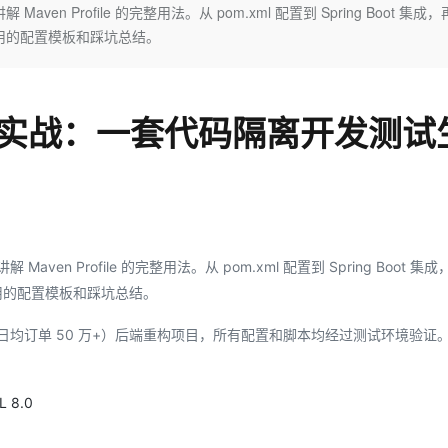
Deepseek-v4-pro
HappyHors
 Profile 的完整用法。从 pom.xml 配置到 Spring Boot 集成
同享
万小智 AI 建站低至 15元/月
Qoder CN
AI 短剧/漫剧
云原生数据库 
快递物流查询
WordPress
成为服务伙
高校合作
复用的配置模板和踩坑总结。
点，立即开启云上创新
覆盖公网/内网、递归/权威、移动APP等全场景解析服务
送.CN域名，送备案服务码
基于千问大模型等，支持代码智能生成、研发智能问答
AI助力短剧
态智能体模型
旗舰 MoE 大模型，百万上下文与顶尖推理能力
图生视频，流
Ubuntu
服务生态伙伴
云工开物
企业应用
Works
Night Plan 支持 Qwen 3.8-Max
云原生大数据计算服务 MaxCompute
AI 办公
容器服务 Kub
NEW
GLM-5.2
Wan2.7-T
Red Hat
30+ 款产品免费体验
Data Agent 驱动的一站式 Data+AI 开发治理平台
夜间 5 折，Qwen/Meoo/TokenPlan 客户专享
面向分析的企业级SaaS模式云数据仓库
AI智能应用
提供一站式管
科研合作
视觉 Coding、空间感知、多模态思考等全面升级
1M上下文，专为长程任务能力而生
ERP
环境配置实战：一套代码隔离开发测试
堂（旗舰版）
SUSE
智能客服
CRM
防护产品
2个月
自动承接线索
建站小程序
OA 办公系统
AI 应用构建
大模型原生
力提升
财税管理
模板建站
Qoder
大模型服务平台百炼-应用模版
HOT
NEW
面向真实软件
个人版上线、团队版降价；千问3.8-Max首发发尝鲜
丰富多元化的应用模版和解决方案
400电话
定制建站
n Profile 的完整用法。从 pom.xml 配置到 Spring Boot 集
复用的配置模板和踩坑总结。
万有无界
大模型服务平台百炼-智能体
方案
广告营销
模板小程序
的模型效果
灵活可视化地构建企业级 Agent
定制小程序
日均订单 50 万+）后端重构项目，所有配置和脚本均经过测试环境验证
秒悟
人工智能平台 PAI
APP 开发
云端极速 AI 
新一代 AI 视频生成模型，深度适配广告营销等场景
AI Native 的算法工程平台，一站式完成建模、训练、推理服务部署
L 8.0
建站系统