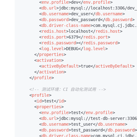
<
env.profile
>
dev
</
env.profile
>
<
db.url
>
jdbc:mysql://localhost:3306/dev_
<
db.username
>
dev_user
</
db.username
>
<
db.password
>
dev_password
</
db.password
>
<
db.driver-class-name
>
com.mysql.cj.jdbc.
<
redis.host
>
localhost
</
redis.host
>
<
redis.port
>
6379
</
redis.port
>
<
redis.password
>
</
redis.password
>
<
log.level
>
DEBUG
</
log.level
>
</
properties
>
<
activation
>
<
activeByDefault
>
true
</
activeByDefault
>
</
activation
>
</
profile
>
<!-- 测试环境：CI 自动化测试用 -->
<
profile
>
<
id
>
test
</
id
>
<
properties
>
<
env.profile
>
test
</
env.profile
>
<
db.url
>
jdbc:mysql://test-db-server:3306
<
db.username
>
test_user
</
db.username
>
<
db.password
>
test_password
</
db.password
>
<
db.driver-class-name
>
com.mysql.cj.jdbc.