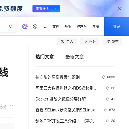
文档
备案
控制台
注册
登录
个人
积分
发布
验
作计划
器
AI 活动
专业服务
服务伙伴合作计划
开发者社区
加入我们
产品动态
服务平台百炼
阿里云 OPC 创新助力计划
热门文章
最新文章
一站式生成采购清单，支持单品或批量购买
S产品伙伴计划（繁花）
峰会
CS
造的大模型服务与应用开发平台
Qwen Audio：打造专属 AI 语音助手
一句话生成原生可编辑精美 PPT 文稿
AI 生产力先锋
Al MaaS 服务伙伴赋能合作
域名
博文
Careers
NEW
至高可申请百万元
Qwen3.8-Max 模型上线
线
开启高性价比 AI 编程新体验
弹性可伸缩的云计算服务
Qwen-Audio-3.0-Realtime 端到端实时语音角色扮演
输入一句话想法, 轻松生成专业的 PPT
先锋实践拓展 AI 生产力的边界
Token 补贴，五大权
计划
海大会
伙伴信用分合作计划
商标
问答
社会招聘
拍立淘的图像搜索与识别
6033
益加速 OPC 成功
eek-V4-Pro
SS
一键部署幻兽帕鲁游戏服务器
飞天发布时刻
HOT
Open Search 向量检索版支
划
备案
电子书
校园招聘
pSeek-V4-Pro
视频创作，一键激活电商全链路生产力
稳定、安全、高性价比、高性能的云存储服务
一键购买专属联机服务器，轻松开启游戏
所见，即是所愿
持视频检索 Pipeline 功能
更多支持
阿里云大数据利器之-RDS迁移到
22
划
公司注册
镜像站
视频生成
语音识别与合成
Maxcompute实现动态分区
专属 QwenPaw
漫剧工坊：一站式动画创作平台
AI 实训营
HOT
应用身份服务 (IDaaS)
Docker 进阶之镜像分层详解
41
合作伙伴培训与认证
划
上云迁移
站生成，高效打造优质广告素材
全接入的云上超级电脑
从聊天伙伴进化为能主动干活的本地数字员工
快速生产连贯的高质量长漫剧
从基础到进阶，Agent 创客手把手教你
OpenClaw 管理能力上线
版权
lScope
我要反馈
e-1.1-T2V
Qwen3-TTS-Flash
查看 SELinux状态及关闭SELinux
873
查询合作伙伴
n Alibaba Cloud ISV 合作
代维服务
建企业门户网站
10 分钟搭建微信、支付宝小程序
MaxCompute MaxFrame 提
畅细腻的高质量视频
离线语音合成大模型，多语言方言自适应，低延迟高稳定
创新加速
剑池CDK开发工具介绍  |  《平头哥
ope
登录合作伙伴管理后台
20
我要建议
站，无忧落地极速上线
以可视化方式快速构建移动和 PC 门户网站
国内短信简单易用，安全可靠，秒级触达，全球覆盖200+国家和地区。
高效部署网站，快速应用到小程序
供自动弹性内存功能
剑池CDK快速上手指南》第一章