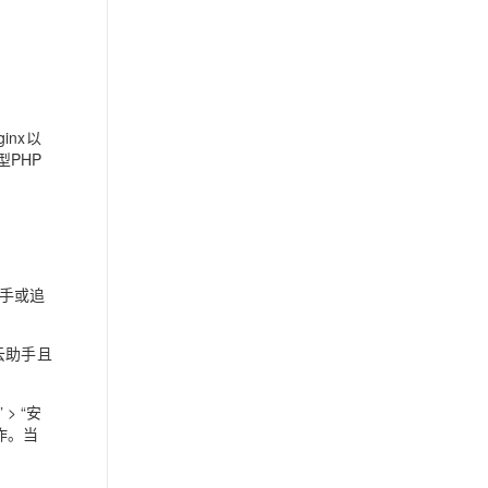
ginx以
型PHP
新手或追
云助手且
> “安
作。当