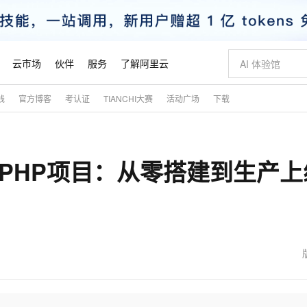
云市场
伙伴
服务
了解阿里云
践
官方博客
考认证
TIANCHI大赛
活动广场
下载
AI 特惠
数据与 API
成为产品伙伴
企业增值服务
最佳实践
价格计算器
AI 场景体
基础软件
产品伙伴合
阿里云认证
市场活动
配置报价
大模型
自助选配和估算价格
新方式
睿译宝，AI翻译排版一步到位
智启 AI 普惠权益
产品生态集成认证中心
企业支持计划
云上春晚
域名与网站
千问官方 MaaS 平台，为开发者和 Agent 而生，新用户赠送 1 亿 + tokens 额度
AI Coding
阿里云Maa
2026 阿里云
云服务器 E
为企业打
数据集
Windows
大模型认证
模型
NEW
署PHP项目：从零搭建到生产上
交付可用成果
值低价云产品抢先购
上传文档即自动完成翻译和格式还原
至高享 1亿+免费 tokens，加速 Al 应用落地
提供智能易用的域名与建站服务
智能编程，一键
安全可靠、
产品生态伙伴
专家技术服务
云上奥运之旅
弹性计算合作
阿里云中企出
手机三要素
宝塔 Linux
全部认证
价格优势
有专属领域专家
GLM-5.2：长任务时代开源旗舰模型
阿里云 OPC 创新助力计划
千问大模型
即刻拥有 DeepS
AI 电商营销
对象存储 O
大模型
产品生态伙伴工作台
企业增值服务台
云栖战略参考
云存储合作计
云栖大会
身份实名认证
CentOS
训练营
推动算力普惠，释放技术红利
最高返9万
多领域专家智能体,一键组建 AI 虚拟交付团队
快速构建应用程序和网站，即刻迈出上云第一步
至高百万元 Token 补贴，加速一人公司成长
多元化、高性能、安全可靠的大模型服务
真正可用的 1M 上下文,一次完成代码全链路开发
轻松解锁专属 Dee
从图文生成到
云上的中国
数据库合作计
活动全景
短信
Docker
图片和
站式影视创作平台
Hermes Agent，打造自进化智能体
Token Plan 模型订阅计划
数字证书管理服务（原SSL证书）
5 分钟轻松部署
AI 广告创作
无影云电脑
企业成长
NEW
信息公告
看见新力量
云网络合作计
OCR 文字识别
JAVA
证享300元代金券
可视化编排打通从文字构思到成片全链路闭环
全托管，含MySQL、PostgreSQL、SQL Server、MariaDB多引擎
自主进化，持久记忆，越用越聪明
Qwen3.8-Max 首发尝鲜，限时加量 10 倍，夜间低至2折
实现全站HTTPS，呈现可信的WEB访问
图文、视频一
随时随地安
魔搭 Mode
Kimi-K3
HappyHors
NEW
loud
服务实践
官网公告
金融模力时刻
Salesforce O
版
发票查验
全能环境
Claude Code + GStack 打造工程团队
千问办公，限时限量积分加倍
Qoder
低代码高效构
AI 建站
短信服务
型
NEW
作计划
Kimi 最新旗舰模型，长程编程与推理利器
让文字生成流
计划
创新中心
魔搭 ModelSc
健康状态
理服务
让AI从“聊天伙伴”进化为能干活的“数字员工”
安装技能 GStack，拥有专属 AI 工程团队
你的AI工作搭子，覆盖日常办公高频场景
面向真实软件的智能体编程平台
0 代码专业建
客户案例
天气预报查询
操作系统
态合作计划