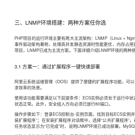
三、LNMP环境搭建：两种方案任你选
PHP项目的运行环境主要有两大主流架构：LNMP（Linux + Nginx + M
事件驱动架构著称，处理高并发静态资源时性能更优、内存占用更低；A
项目，LNMP已成为主流方案。下面详细介绍LNMP环境的两种
3.1 方案一：通过扩展程序一键快速部署
阿里云系统运维管理（OOS）提供了便捷的扩展程序功能，可以
求效率的场景。
使用该功能需要满足以下前提条件：ECS实例必须处于运行中状态
状态正常。此外，安全组入方向必须已放行80端口。
操作步骤如下：登录ECS控制台-实例页面，找到目标ECS实例并点击
装扩展程序”；在安装扩展程序对话框中，选择“公共扩展程序”，
任务状态显示为“已完成”时，说明LNMP环境已成功部署。MyS