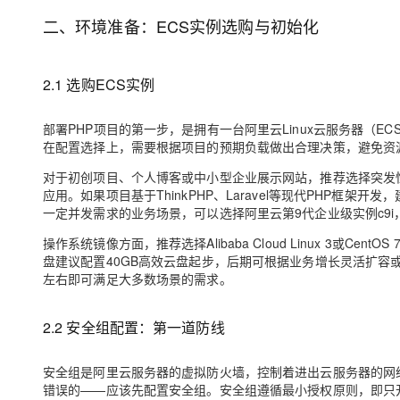
大模型解决方案
二、环境准备：ECS实例选购与初始化
迁移与运维管理
快速部署 Dify，高效搭建 
专有云
2.1 选购ECS实例
10 分钟在聊天系统中增加
部署PHP项目的第一步，是拥有一台阿里云Linux云服务器（E
在配置选择上，需要根据项目的预期负载做出合理决策，避免资
对于初创项目、个人博客或中小型企业展示网站，推荐选择突发性能
应用。如果项目基于ThinkPHP、Laravel等现代PHP框架
一定并发需求的业务场景，可以选择阿里云第9代企业级实例c9
操作系统镜像方面，推荐选择Alibaba Cloud Linux 3或
盘建议配置40GB高效云盘起步，后期可根据业务增长灵活扩容
左右即可满足大多数场景的需求。
2.2 安全组配置：第一道防线
安全组是阿里云服务器的虚拟防火墙，控制着进出云服务器的网
错误的——应该先配置安全组。安全组遵循最小授权原则，即只