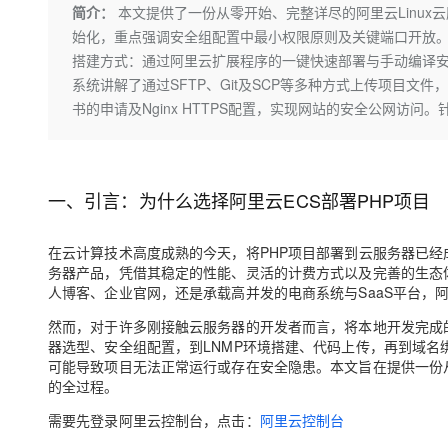
存储
天池大赛
Qwen3.7-Plus
简介：
本文提供了一份从零开始、完整详尽的阿里云Linux
云解析DNS
解决方案免费试用 新老
电子合同
始化，重点强调安全组配置中最小权限原则及关键端口开放。随后，详
最高领取价值200元试用
能看、能想、能动手的多模
安全
网络与CDN
AI 算法大赛
畅捷通
搭建方式：通过阿里云扩展程序的一键快速部署与手动编译
大数据开发治理平台 Data
AI 产品 免费试用
网络
安全
云开发大赛
系统讲解了通过SFTP、Git及SCP等多种方式上传项目文件
Qwen3-VL-Plus
Tableau 订阅
1亿+ 大模型 tokens 和 
书的申请及Nginx HTTPS配置，实现网站的安全公网访问
可观测
入门学习赛
中间件
AI空中课堂在线直播课
云防火墙
140+云产品 免费试用
上云与迁云
云原生的云上边界网络安全
产品新客免费试用，最长1
数据库
生态解决方案
大模型服务
一、引言：为什么选择阿里云ECS部署PHP项目
企业出海
大模型ACA认证体验
大数据计算
助力企业全员 AI 认知与能
行业生态解决方案
千问AI平台-Token Plan
政企业务
媒体服务
在云计算技术高度成熟的今天，将PHP项目部署到云服务器已经
开发者生态解决方案
务器产品，凭借其稳定的性能、灵活的计费方式以及完善的生态
企业服务与云通信
人博客、企业官网，还是承载高并发的电商系统与SaaS平台，
千问AI平台-模型体验
AI 开发和 AI 应用解决
在线体验全尺寸、多种模态
然而，对于许多刚接触云服务器的开发者而言，将本地开发完成
域名与网站
器选型、安全组配置，到LNMP环境搭建、代码上传，再到域名
Happy 系列大模型
可能导致项目无法正常运行或存在安全隐患。本文旨在提供一份
终端用户计算
的全过程。
Serverless
需要先登录阿里云控制台，点击：
阿里云控制台
开发工具