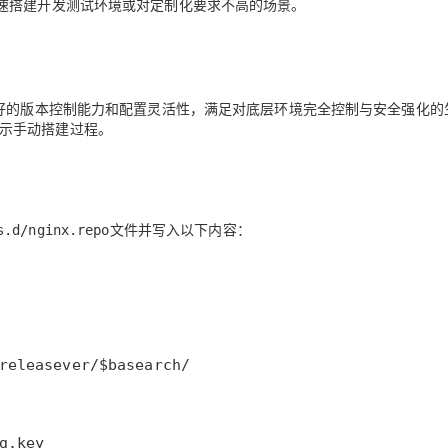
速搭建开发测试环境或对定制化要求不高的场景。
更好的版本控制能力和配置灵活性，满足对底层环境完全控制与安全强化的
，逐步演示手动搭建过程。
文件并写入以下内容：
s.d/nginx.repo
g.key