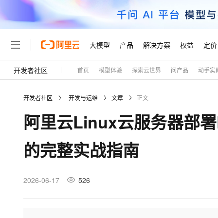
大模型
产品
解决方案
权益
定价
开发者社区
首页
模型体验
探索云世界
问产品
动手实
大模型
产品
解决方案
权益
定价
云市场
伙伴
服务
了解阿里云
精选产品
精选解决方案
普惠上云
产品定价
精选商城
成为销售伙伴
售前咨询
为什么选择阿里云
千问AI平台
开发者社区
开发与运维
文章
正文
了解云产品的定价详情
大模型服务平台百炼
千问办公，解锁你的工作
普惠上云 官方力荐
分销伙伴
在线服务
网站建设
什么是云计算
大
阿里云Linux云服务器部
大模型服务与应用平台
企业级Agent产品，直接
云服务器38元/年起，超
咨询伙伴
多端小程序
技术领先
云上成本管理
售后服务
轻量应用服务器
Agency Agents：拥
官方推荐返现计划
大模型
精选产品
精选解决方案
Salesforce 国际版订阅
稳定可靠
的完整实战指南
管理和优化成本
推荐新用户得奖励，单订单
销售伙伴合作计划
自助服务
友盟天域
安全合规
人工智能与机器学习
AI
文本生成
云数据库 RDS
HappyHorse 打造一
云工开物
无影生态合作计划
在线服务
观测云
分析师报告
高校专属算力普惠，学生认
计算
互联网应用开发
2026-06-17
526
Qwen3.8-Max
HOT
Salesforce On Alibaba C
工单服务
Tuya 物联网平台阿里云
研究报告与白皮书
人工智能平台 PAI
快速拥有专属 OpenClaw
大模
Consulting Partner 合
大数据
容器
智能体时代全能旗舰模型
免费试用
短信专区
一站式AI开发、训练和推
蓝凌 OA
AI 大模型销售与服务生
现代化应用