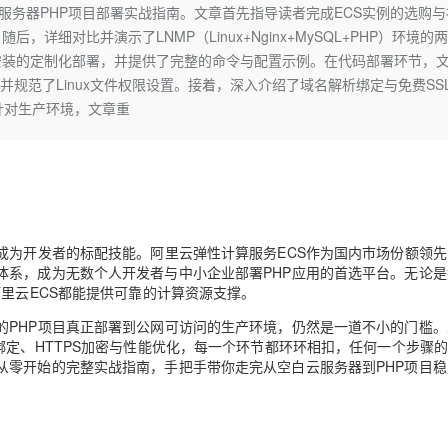
Deepseek-v4-pro
HappyHors
云服务器PHP项目部署实战指南。文章首先指导读者完成ECS实例的选购与
同享
万小智 AI 建站低至 15元/月
Qoder CN
AI 短剧/漫剧
云原生数据库 
快递物流查询
WordPress
成为服务伙
高校合作
细对比并演示了LNMP（Linux+Nginx+MySQL+PHP）环境的
点，立即开启云上创新
覆盖公网/内网、递归/权威、移动APP等全场景解析服务
送.CN域名，送备案服务码
基于千问大模型等，支持代码智能生成、研发智能问答
AI助力短剧
态智能体模型
旗舰 MoE 大模型，百万上下文与顶尖推理能力
图生视频，流
Ubuntu
安装的定制化部署，并提供了完整的命令与配置示例。在代码部署环节，
服务生态伙伴
云工开物
企业应用
Works
Night Plan 支持 Qwen 3.8-Max
云原生大数据计算服务 MaxCompute
AI 办公
容器服务 Kub
NEW
，并规范了Linux文件权限设置。接着，深入介绍了域名解析绑定与免费SS
GLM-5.2
Wan2.7-T
Red Hat
30+ 款产品免费体验
Data Agent 驱动的一站式 Data+AI 开发治理平台
夜间 5 折，Qwen/Meoo/TokenPlan 客户专享
面向分析的企业级SaaS模式云数据仓库
AI智能应用
提供一站式管
科研合作
。针对生产环境，文章重
视觉 Coding、空间感知、多模态思考等全面升级
1M上下文，专为长程任务能力而生
ERP
堂（旗舰版）
SUSE
智能客服
CRM
防护产品
2个月
自动承接线索
建站小程序
OA 办公系统
AI 应用构建
大模型原生
力提升
财税管理
模板建站
Qoder
大模型服务平台百炼-应用模版
HOT
NEW
成为开发者的标配技能。阿里云弹性计算服务ECS作为国内市场份额领
面向真实软件
个人版上线、团队版降价；千问3.8-Max首发发尝鲜
丰富多元化的应用模版和解决方案
400电话
定制建站
体系，成为无数个人开发者与中小企业部署PHP应用的首选平台。无论是
阿里云ECS都能提供可靠的计算资源支撑。
万有无界
大模型服务平台百炼-智能体
方案
广告营销
模板小程序
的模型效果
灵活可视化地构建企业级 Agent
的PHP项目真正部署到公网可访问的生产环境，仍然是一道不小的门槛。
定制小程序
绑定、HTTPS加密与性能优化，每一个环节都环环相扣，任何一个步骤
秒悟
人工智能平台 PAI
从零开始的完整实战指南，手把手带你走完从空白云服务器到PHP项目稳
APP 开发
云端极速 AI 
新一代 AI 视频生成模型，深度适配广告营销等场景
AI Native 的算法工程平台，一站式完成建模、训练、推理服务部署
建站系统