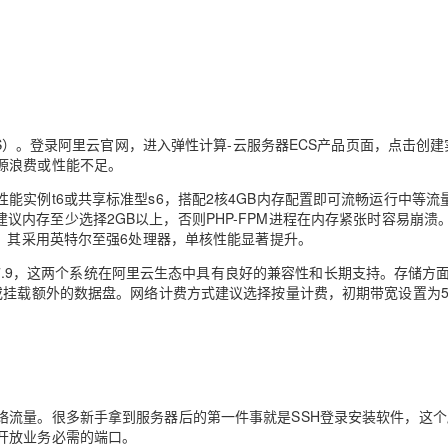
AI 应用
10分钟微调：让0.6B模型媲美235B模
多模态数据信
型
依托云原生高可用架构,实现Dify私有化部署
用1%尺寸在特定领域达到大模型90%以上效果
一个 AI 助手
超强辅助，Bol
即刻拥有 DeepSeek-R1 满血版
在企业官网、通讯软件中为客户提供 AI 客服
CS）。登录阿里云官网，进入弹性计算-云服务器ECS产品页面，点击创
多种方案随心选，轻松解锁专属 DeepSeek
源浪费或性能不足。
实例t6或共享标准型s6，搭配2核4GB内存配置即可流畅运行中等流量
开发，建议内存至少选择2GB以上，否则PHP-FPM进程在内存紧张时容易崩溃
i，其采用英特尔至强6处理器，单核性能显著提升。
CentOS 7.9，这两个系统在阿里云生态中具有良好的兼容性和长期支持。存储方
或挂载额外的数据盘。网络计费方式建议选择按量计费，初期带宽设置为5M
络流量。很多新手拿到服务器后的第一件事就是SSH登录安装软件，这个
开放业务必需的端口。