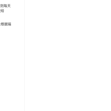
否则每天
放给
象根据端
：