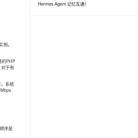
Hermes Agent 记忆互通！
息提取
与 AI 智能体进行实时音视频通话
从文本、图片、视频中提取结构化的属性信息
构建支持视频理解的 AI 音视频实时通话应用
t.diy 一步搞定创意建站
构建大模型应用的安全防护体系
通过自然语言交互简化开发流程,全栈开发支持
通过阿里云安全产品对 AI 应用进行安全防护
建实例。
的PHP
。对于有
面，系统
bps
顺序是