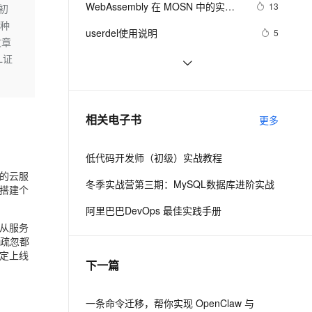
安全
WebAssembly 在 MOSN 中的实践 - 
我要投诉
e-1.1-I2V
Cosyvoice-V3-Flash
13
初
PolarDB
上云场景组合购
Milvus 弹性伸缩功能新增节
伴
基础框架篇
两种
漫剧创作，剧本、分镜、视频高效生成
100%兼容MySQL、PostgreSQL，兼容Oracle，支持集中和分布式
覆盖90%+业务场景，专享组合折扣价
点支持范围
畅自然，细节丰富
高表现力语音合成大模型，语音克隆听感自然
VPN
userdel使用说明
5
文章
ernetes 版 ACK
云聚AI 严选权益
AI 原生数据库服务发布
SSL 证书
L证
自己看系统的“系统还原”
14
2V
Fun-ASR
，一键激活高效办公新体验
理容器应用的 K8s 服务
精选AI产品，从模型到应用全链提效
Agent 数据网关
文戏情感细腻自然，动作戏激烈拳拳到肉，实现更强表演能力
支持中英文自由切换，具备更强的噪声鲁棒性
堡垒机
AngularJS 五大特性，加快 Web 应
675
AI 用量加速计划
云原生数据库 PolarDB
用开发
防火墙
、识别商机，让客服更高效、服务更出色。
WPF游戏开发——小鸡快跑
新老同享，达量后返
Agentic Database 发布
643
相关电子书
更多
主机安全
应用
低代码开发师（初级）实战教程
千问办公
NEW
AI 应用及服务市场
先的云服
的智能体编程平台
一站式AI生产力平台
冬季实战营第三期：MySQL数据库进阶实战
搭建个
AI 应用
伶鹊
阿里巴巴DevOps 最佳实践手册
企业级人与Agent协作平台，接入和调度多个数字员工
智能客服平台，对话机器人、对话分析、智能外呼
大模型
从服务
的疏忽都
大模型服务平台百炼 - 全妙
自然语言处理
定上线
下一篇
应用创作平台
多模态内容创作工具，已接入 DeepSeek
数据标注
机器学习
一条命令迁移，帮你实现 OpenClaw 与