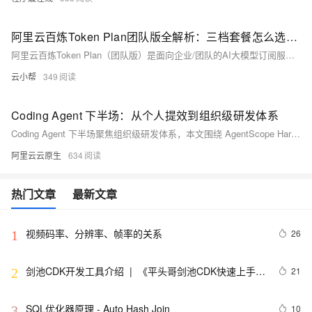
阿里云百炼Token Plan团队版全解析：三档套餐怎么选？Credits计费规则一文搞懂
阿里云百炼Token Plan（团队版）是面向企业/团队的AI大模型订阅服务，以Credits统一计量，支持qwen3.6-plus、glm-5、qwen-image-2.0等文本与图像多模态模型，兼容Claude Code、OpenClaw等主流AI工具，提供标准（198元/月）、高级（698元）、尊享（1398元）三档坐席，预算可控、数据不用于训练，华北2地域可用。在阿里云百炼官网：https://t.aliyun.com/U/fPVHqY 免费领取千万Tokens
云小帮
349
Coding Agent 下半场：从个人提效到组织级研发体系
Coding Agent 下半场聚焦组织级研发体系，本文围绕 AgentScope Harness 展开了沙箱隔离、会话恢复等通用架构，为企业提供工程化解决方案参考。
阿里云云原生
634
热门文章
最新文章
视频码率、分辨率、帧率的关系
26
1
剑池CDK开发工具介绍  |  《平头哥剑池CDK快速上手指
21
2
南》第一章
SQL优化器原理 - Auto Hash Join
10
3