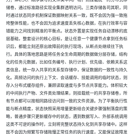
储卷，通过标准路径实现全集群透明访问。三类存储各司其职，同
时通过状态同步机制保证数据映射关系一致，既不会因为强一致拖
垮整体性能，也不会因为追求速度丢失核心数据，在执行效率与容
错能力之间找到精准的平衡点。状态外置是实现任务自动漂移的底
层基础，整套设计的核心目标，是让任意一个健康节点拿到任务标
识后，都能立刻还原出故障前的执行现场，从断点处继续往下执
行。具体的落地思路是将任务全生命周期的数据做分层存储，结构
化的任务元数据，比如任务编号、执行计划、优先级、依赖关系这
类信息，统一存入共享的关系型存储中，保证数据的一致性与持久
化。高频访问的执行上下文、会话缓存、技能调用的临时状态，则
存入分布式缓存组件，兼顾读取速度与多节点共享能力。体积较大
的中间执行产物、文件类处理结果，则挂载统一的共享存储卷，所
有节点都可以按相同路径访问到一致的文件资源。为了平衡执行性
能与断点精度，状态快照采用增量更新结合关键步骤强制落盘的策
略，普通步骤只更新缓存中的状态，遇到数据写入、外部系统调用
这类不可逆的操作时，立刻将完整状态持久化到共享存储中。这样
既不会因为频繁写存储拖慢正常任务的执行速度，又能保证故障发