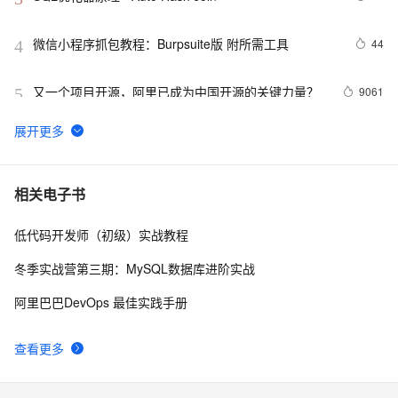
微信小程序抓包教程：Burpsuite版 附所需工具
44
4
又一个项目开源，阿里已成为中国开源的关键力量？
9061
5
tailwindcss使用教程
5
6
我的博客即将入驻“云栖社区”，诚邀技术同仁一同入
702
7
相关电子书
驻。
低代码开发师（初级）实战教程
思科路由器的密码恢复
714
8
冬季实战营第三期：MySQL数据库进阶实战
有一种忙，叫做很有希望
665
9
阿里巴巴DevOps 最佳实践手册
深度优先搜索的图文介绍
703
10
查看更多