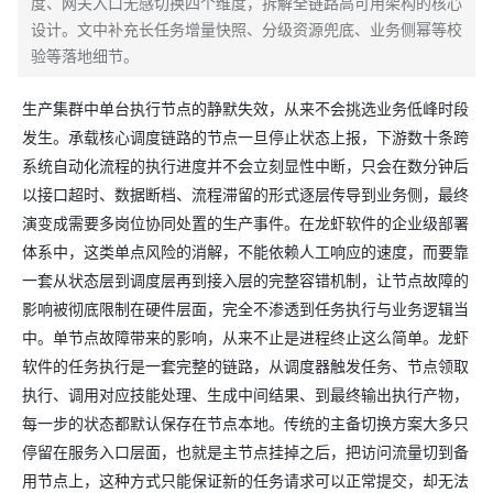
度、网关入口无感切换四个维度，拆解全链路高可用架构的核心
设计。文中补充长任务增量快照、分级资源兜底、业务侧幂等校
验等落地细节。
生产集群中单台执行节点的静默失效，从来不会挑选业务低峰时段
发生。承载核心调度链路的节点一旦停止状态上报，下游数十条跨
系统自动化流程的执行进度并不会立刻显性中断，只会在数分钟后
以接口超时、数据断档、流程滞留的形式逐层传导到业务侧，最终
演变成需要多岗位协同处置的生产事件。在龙虾软件的企业级部署
体系中，这类单点风险的消解，不能依赖人工响应的速度，而要靠
一套从状态层到调度层再到接入层的完整容错机制，让节点故障的
影响被彻底限制在硬件层面，完全不渗透到任务执行与业务逻辑当
中。单节点故障带来的影响，从来不止是进程终止这么简单。龙虾
软件的任务执行是一套完整的链路，从调度器触发任务、节点领取
执行、调用对应技能处理、生成中间结果、到最终输出执行产物，
每一步的状态都默认保存在节点本地。传统的主备切换方案大多只
停留在服务入口层面，也就是主节点挂掉之后，把访问流量切到备
用节点上，这种方式只能保证新的任务请求可以正常提交，却无法