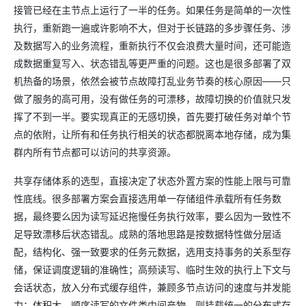
接管已经在主节点上运行了一半的任务。如果任务是简单的一次性
执行，重新跑一遍或许影响不大，但对于长链路的多步骤任务、涉
及数据写入的业务流程，重新执行不仅会浪费大量时间，还可能造
成数据重复写入、状态错乱等更严重的问题。这也是很多部署了双
机热备的场景，依然会被节点故障打乱业务节奏的核心原因——只
做了服务的高可用，没有做任务的可漂移，故障切换的价值就只发
挥了不到一半。要实现真正的无感切换，首先要打破任务对单个节
点的依附，让所有和任务执行相关的状态都脱离本地存储，成为集
群内所有节点都可以访问的共享资源。
共享存储体系的选型，直接决定了状态外置方案的性能上限与可靠
性底线。很多部署方案会直接选用单一存储组件承载所有任务数
据，最终要么因为读写延迟拖慢任务执行效率，要么因为一致性不
足导致漂移后状态错乱。成熟的落地思路是按数据特性做分层适
配，结构化、强一致要求的任务元数据，选用支持事务的关系型存
储，保证调度逻辑的准确性；高频读写、临时生效的执行上下文与
会话状态，放入分布式缓存组件，兼顾多节点访问的速度与并发能
力；体积大、顺序读写的文件类中间产物，则挂载统一的分布式存