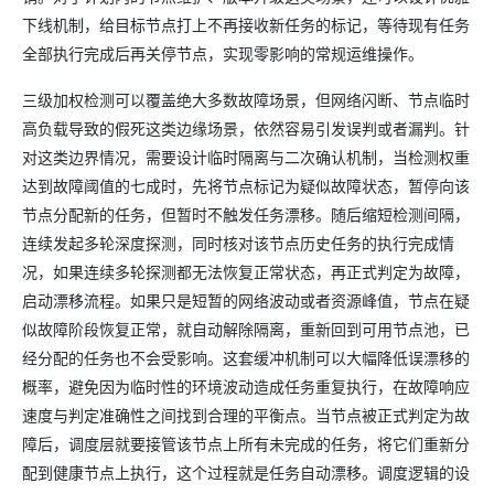
下线机制，给目标节点打上不再接收新任务的标记，等待现有任务
全部执行完成后再关停节点，实现零影响的常规运维操作。
三级加权检测可以覆盖绝大多数故障场景，但网络闪断、节点临时
高负载导致的假死这类边缘场景，依然容易引发误判或者漏判。针
对这类边界情况，需要设计临时隔离与二次确认机制，当检测权重
达到故障阈值的七成时，先将节点标记为疑似故障状态，暂停向该
节点分配新的任务，但暂时不触发任务漂移。随后缩短检测间隔，
连续发起多轮深度探测，同时核对该节点历史任务的执行完成情
况，如果连续多轮探测都无法恢复正常状态，再正式判定为故障，
启动漂移流程。如果只是短暂的网络波动或者资源峰值，节点在疑
似故障阶段恢复正常，就自动解除隔离，重新回到可用节点池，已
经分配的任务也不会受影响。这套缓冲机制可以大幅降低误漂移的
概率，避免因为临时性的环境波动造成任务重复执行，在故障响应
速度与判定准确性之间找到合理的平衡点。当节点被正式判定为故
障后，调度层就要接管该节点上所有未完成的任务，将它们重新分
配到健康节点上执行，这个过程就是任务自动漂移。调度逻辑的设