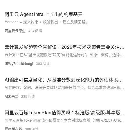
阿里云 Agent Infra 上长出的约束基建
Harness = 定义约束 + 校验输出 + 建立反馈回路。
阿里云云原生
424
云计算发展趋势全景解读：2026年技术决策者需要关注什么？
云计算正在从"基础设施搬迁"转向"智能化运行时"。AI原生架构、边缘混合部署、FinOps精细化治理、数据主权合规和零信任安全是当前五条主线，技术决策者需要从业务场景出发，重新审视云架构的选型逻辑。
游客y7nhlfl64adgi
303
AI输出可信度量化：从基准分数到泛化能力的评估体系构建
AI在医疗、金融、法律等关键场景部署日益广泛，但高基准准确率≠真实可靠。本文提出以泛化准确率为核心、融合语义熵、置信校准、响应一致性、偏见检测等多维指标的AI输出质量评估体系，助力构建可信赖AI。
AI未来式
235
阿里云百炼TokenPlan值得买吗？标准版/高级版/尊享版Credits单价全对比，算完就清楚了
阿里云百炼TokenPlan值不值得买？本文对比标准版（198元/2.5万Credits）、高级版（698元/10万）、尊享版（1398元/25万）的Credits单价及折算百万Tokens成本（尊享版仅1.12元），并对比按量计费（2元/百万Tokens），结论：TokenPlan更划算，尤其适合高频AI使用者。在阿里云百炼官网：https://t.aliyun.com/U/fPVHqY 免费领取千万Tokens
程序媛在线
388