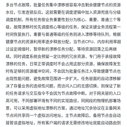
多台节点故障，批量任务集中漂移很容易冲击剩余健康节点的资源
水位，引发连锁反应。这就需要在调度逻辑中加入资源兜底与分级
调度机制，所有任务按业务重要性划分为核心、重要、普通三个等
级，故障漂移时优先调度核心等级的任务，保证关键业务流程第一
时间恢复执行。重要与普通等级的任务则进入漂移等待队列，根据
健康节点的资源利用率逐步释放分配，当节点CPU、内存利用率超
过设定阈值时，暂停新的漂移任务分配，等待资源回落之后再继
续。同时调度系统会预留一定比例的冗余资源，专门用于承接故障
漂移的任务，日常正常调度时不会占用这部分资源，确保故障发生
时有足够的资源缓冲空间，不会因为批量任务迁入导致健康节点也
出现性能问题，避免故障范围进一步扩大。任务层面的自动漂移解
决了存量业务的连续性问题，而访问入口的无感切换，则保证了新
的任务请求与交互指令不会因为节点故障中断。对于网关层的入口
高可用，不同部署环境有不同的实现路径，同网段的物理机部署场
景，可以采用虚拟地址漂移的方案，通过地址冗余协议在主备网关
节点间共享同一个虚拟访问地址，主节点故障后，备用节点会自动
接管该虚拟地址，所有客户端的请求无需修改地址就能自动路由到