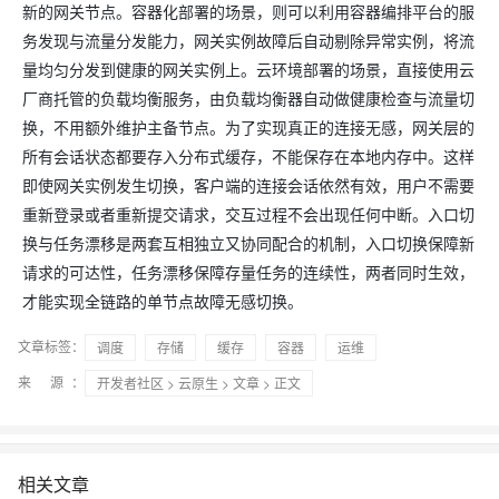
新的网关节点。容器化部署的场景，则可以利用容器编排平台的服
务发现与流量分发能力，网关实例故障后自动剔除异常实例，将流
量均匀分发到健康的网关实例上。云环境部署的场景，直接使用云
厂商托管的负载均衡服务，由负载均衡器自动做健康检查与流量切
换，不用额外维护主备节点。为了实现真正的连接无感，网关层的
所有会话状态都要存入分布式缓存，不能保存在本地内存中。这样
即使网关实例发生切换，客户端的连接会话依然有效，用户不需要
重新登录或者重新提交请求，交互过程不会出现任何中断。入口切
换与任务漂移是两套互相独立又协同配合的机制，入口切换保障新
请求的可达性，任务漂移保障存量任务的连续性，两者同时生效，
才能实现全链路的单节点故障无感切换。
文章标签：
调度
存储
缓存
容器
运维
来 源：
开发者社区
>
云原生
>
文章
> 正文
相关文章