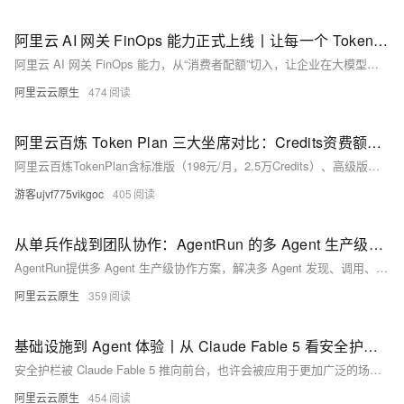
阿里云 AI 网关 FinOps 能力正式上线丨让每一个 Token 的消耗都“看得见、管得住”
阿里云 AI 网关 FinOps 能力，从“消费者配额”切入，让企业在大模型调用的每一个环节都做到心中有数。
阿里云云原生
474
阿里云百炼 Token Plan 三大坐席对比：Credits资费额度、Token消耗与性价比分析
阿里云百炼TokenPlan含标准版（198元/月，2.5万Credits）、高级版（698元/月，10万Credits）和尊享版（1398元/月，25万Credits）。经测算，尊享版单Credits仅0.0056元，折合百万Tokens约1.12元，显著低于按量计费（2元/百万Tokens），性价比高，值得订阅。在阿里云百炼平台：https://t.aliyun.com/U/fPVHqY 免费领取千万Tokens
游客ujvf775vikgoc
405
从单兵作战到团队协作：AgentRun 的多 Agent 生产级协作方案
AgentRun提供多 Agent 生产级协作方案，解决多 Agent 发现、调用、鉴权、编排与治理难题；通过工作空间实现环境隔离与统一管理，让开发者专注 Agent 能力本身，真正实现“协作如调 API 一般简单”。
阿里云云原生
359
基础设施到 Agent 体验丨从 Claude Fable 5 看安全护栏的演进
安全护栏被 Claude Fable 5 推向前台，也许会被应用于更加广泛的场景。你平时感受不到它，但当它生效的时候，它会告诉你。这将是护栏最好的状态。
阿里云云原生
454