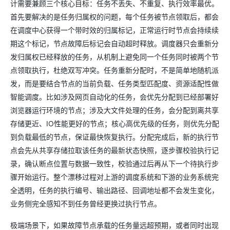
计需要兼顾三个核心目标：任务不丢失、不重复、执行效率最优。
首先要解决的是任务归属权的问题，每个任务被节点领取后，都会
在调度中心获得一个带时效的归属标记，正常运行时节点会持续续
期这个标记，节点故障后标记会自动超时释放。调度器只会重新分
发归属权已经释放的任务，从机制上避免同一个任务同时被两个节
点领取执行，杜绝双写冲突。任务重新分配时，不是简单地随机派
发，而是要结合节点的当前负载、任务类型匹配度、资源适配性做
智能调度。比如涉及网页自动化的任务，会优先分配到已经部署好
浏览器运行环境的节点；涉及大文件处理的任务，会分配到离共享
存储更近、IO性能更好的节点；核心高优先级的任务，则优先分配
到负载最低的节点，保证最快恢复执行。分配完成后，新的执行节
点会先从共享存储拉取该任务的最新状态快照，逐步骤校验执行记
录，确认断点位置与数据一致性，校验通过后再从下一个待执行步
骤开始运行。整个漂移过程对上游的调度系统和下游的业务系统完
全透明，任务的执行编号、输出路径、回调地址都不会发生变化，
业务侧完全感知不到任务曾经更换过执行节点。
极端场景下，如果故障节点承载的任务量远超预期，或者同时出现