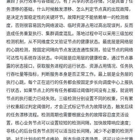
兼顾了执行效率与容错能力。有了共享的状态存储，只是具备了任
务漂移的基础，什么时候触发漂移、怎么判定节点真的出现故障，
是决定方案稳定性的关键环节。故障判定不能依赖单一的检测维
度，否则很容易因为网络波动、临时资源占用过高出现误判，反而
造成任务重复执行、集群调度混乱。落地过程中可以采用三级加权
检测机制，从不同维度交叉验证节点的健康状态。最底层是网络层
的心跳检测，按固定间隔向节点发送连通性探测，验证节点的网络
可达性与系统存活状态。中间层是应用层的健康检查，通过节点暴
露的状态接口，获取服务进程的运行状态、资源占用情况、任务执
行吞吐量等指标，判断服务本身是否正常工作。最上层是业务层的
执行心跳，每个正在运行的任务都会按固定步长向调度中心上报执
行状态，如果节点上的所有任务都超过阈值时间没有上报，就说明
节点的执行能力已经失效。三级检测分别设置不同的权重，只有累
计权重超过判定阈值时，才会正式标记节点为故障状态，触发后续
的任务漂移流程。检测周期也需要根据业务的故障容忍度灵活设
置，核心业务节点可以设置较短的检测间隔，加快故障响应速度；
非核心的后台任务节点则可以适当拉长间隔，减少不必要的检测开
销。对于计划内的节点维护、版本升级这类场景，还可以设计优雅