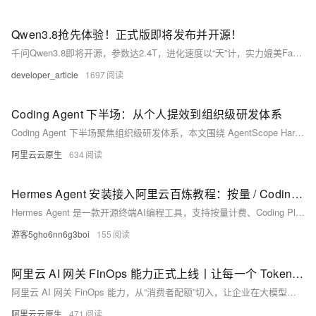
Qwen3.8抢先体验！正式版即将发布并开源！
千问Qwen3.8即将开源，参数达2.4T，进化速度以“天”计，实力媲美Fable 5。预览版Qwen3.8-Max已上线阿里Token Plan等平台，限时优惠：日间Credits低至1折，夜间更优，个人/团队版月付仅35元起！
developer_article
1697
Coding Agent 下半场：从个人提效到组织级研发体系
Coding Agent 下半场聚焦组织级研发体系，本文围绕 AgentScope Harness 展开了沙箱隔离、会话恢复等通用架构，为企业提供工程化解决方案参考。
阿里云云原生
634
Hermes Agent 安装接入阿里云百炼教程：按量 / Coding Plan/Token Plan 三种配置方案
Hermes Agent 是一款开源终端AI编程工具，支持按量计费、Coding Plan 或 Token Plan 团队版三种方式接入阿里云百炼大模型，具备自主规划、多工具调用与持续进化能力，开箱即用。阿里云Hermes官方部署教程：https://t.aliyun.com/U/EfvSK0
游客5gho6nn6g3boi
155
阿里云 AI 网关 FinOps 能力正式上线丨让每一个 Token 的消耗都“看得见、管得住”
阿里云 AI 网关 FinOps 能力，从“消费者配额”切入，让企业在大模型调用的每一个环节都做到心中有数。
阿里云云原生
471