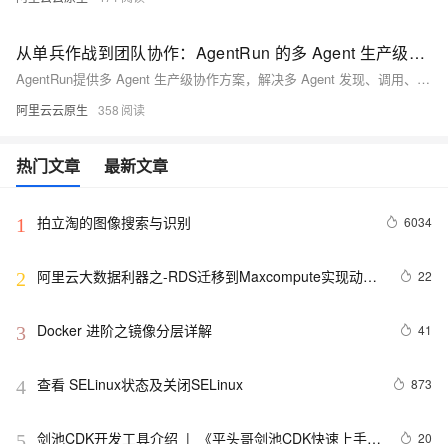
从单兵作战到团队协作：AgentRun 的多 Agent 生产级协作方案
AgentRun提供多 Agent 生产级协作方案，解决多 Agent 发现、调用、鉴权、编排与治理难题；通过工作空间实现环境隔离与统一管理，让开发者专注 Agent 能力本身，真正实现“协作如调 API 一般简单”。
阿里云云原生
358
热门文章
最新文章
拍立淘的图像搜索与识别
6034
1
阿里云大数据利器之-RDS迁移到Maxcompute实现动态
22
2
分区
Docker 进阶之镜像分层详解
41
3
查看 SELinux状态及关闭SELinux
873
4
剑池CDK开发工具介绍  |  《平头哥剑池CDK快速上手指
20
5