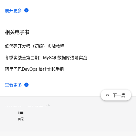
南》第一章
WebAssembly 在 MOSN 中的实践 - 基础框架篇
13
6
userdel使用说明
5
7
相关电子书
低代码开发师（初级）实战教程
自己看系统的“系统还原”
14
8
冬季实战营第三期：MySQL数据库进阶实战
AngularJS 五大特性，加快 Web 应用开发
675
9
阿里巴巴DevOps 最佳实践手册
WPF游戏开发——小鸡快跑
643
10
查看更多
下一篇
关注我们：
新浪微博
目录
联系我们