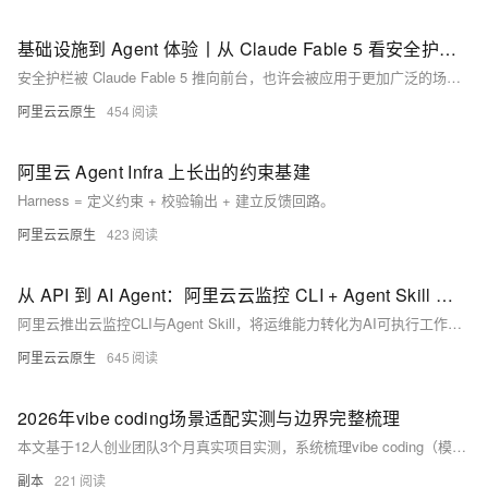
基础设施到 Agent 体验丨从 Claude Fable 5 看安全护栏的演进
安全护栏被 Claude Fable 5 推向前台，也许会被应用于更加广泛的场景。你平时感受不到它，但当它生效的时候，它会告诉你。这将是护栏最好的状态。
阿里云云原生
454
阿里云 Agent Infra 上长出的约束基建
Harness = 定义约束 + 校验输出 + 建立反馈回路。
阿里云云原生
423
从 API 到 AI Agent：阿里云云监控 CLI + Agent Skill 实战
阿里云推出云监控CLI与Agent Skill，将运维能力转化为AI可执行工作流。用户通过自然语言指令，即可由Agent自动完成资源接入、告警管理及数据查询等任务，实现可控、可审计的智能化运维自动化。
阿里云云原生
645
2026年vibe coding场景适配实测与边界完整梳理
本文基于12人创业团队3个月真实项目实测，系统梳理vibe coding（模糊需求驱动开发）在TypeScript-Node.js场景下的适配边界、4类高适配场景及3类禁用场景，横向对比6款AI编程工具表现，并以Express异步调度为例展示完整迭代流程与避坑要点。（239字）
副本
221