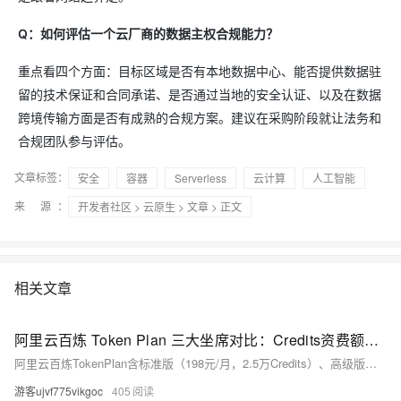
Q：如何评估一个云厂商的数据主权合规能力？
重点看四个方面：目标区域是否有本地数据中心、能否提供数据驻
留的技术保证和合同承诺、是否通过当地的安全认证、以及在数据
跨境传输方面是否有成熟的合规方案。建议在采购阶段就让法务和
合规团队参与评估。
文章标签：
安全
容器
Serverless
云计算
人工智能
来 源：
开发者社区
>
云原生
>
文章
> 正文
相关文章
阿里云百炼 Token Plan 三大坐席对比：Credits资费额度、Token消耗与性价比分析
阿里云百炼TokenPlan含标准版（198元/月，2.5万Credits）、高级版（698元/月，10万Credits）和尊享版（1398元/月，25万Credits）。经测算，尊享版单Credits仅0.0056元，折合百万Tokens约1.12元，显著低于按量计费（2元/百万Tokens），性价比高，值得订阅。在阿里云百炼平台：https://t.aliyun.com/U/fPVHqY 免费领取千万Tokens
游客ujvf775vikgoc
405