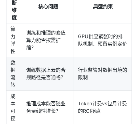
断
核心问题
典型约束
维
度
算
训练和推理的峰值
力
GPU供应紧张时的排
算力能否按需扩
弹
队机制、预留实例定价
缩？
性
数
据
训练数据上云的合
行业监管对数据出境的
流
规路径是否通畅？
限制
转
成
本
推理成本能否随业
Token计费vs包月计费
可
务量线性增长？
的ROI拐点
控