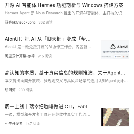
开源 AI 智能体 Hermes 功能剖析与 Windows 搭建方案
Hermes Agent 是 Nous Research 推出的开源AI智能体，主打持久记忆与自主进化，集成全域检索、三层长效记忆、智能自动化、风格化创作及增强语音交互五大能力，支持 Windows 本地一键部署，45.7MB 轻量安装，小白友好无踩坑。
游客bkfvte6c75bnc
362
AionUi：把 AI 从「聊天框」变成「帮你干活的同事」
AionUi 是一款免费开源的AI协作工作台，内置智能体引擎，零配置、粘贴任意API Key即可使用。支持多智能体协同、远程访问、跨平台及7×24定时自动化，数据本地存储，安全可控。现已上线阿里云计算巢，一键部署，开箱即用。
阿里云计算巢-存坤
915
高认知的本质，基于真实信息的规则推演，关于Agent的设计规范
本文提出面向开放域、多规则交叉与高风险场景的通用认知Agent设计规范，强调“真实信息→规则推演→独立验证”三阶闭环。主张以强制检索保信息真实、分层专精架构兼顾知识广度与推理深度、内置多源交叉验证回路，并输出带三维置信度的结论，核心目标是构建可信赖、可追溯、可验证的可靠认知系统。（239字）
绘图师
239
周一上线｜瑞幸把咖啡做进 CLI，Fable 5 短暂登场，Stonk Rider 骑上 K 线图
一边，模型和开发者工具还在继续往真实工作流里走：Gemini 3.5 Live Translate 开始做近实时语音翻译，Kimi-K2.7-Code 开源，DiffusionGemma 探索更快的文本生成，Codex 和 Chrome DevTools 也在继续给 Agent 补浏览器能力。 另一边，社区里照样很会玩：有人把咖啡下单做成 CLI，有人把股票走势变成摩托赛道，有人给终端塞进会吞文字的黑洞，还有一张“前端兄弟快回来吧”的梗图讲完了全栈开发的精神状态。
七牛开发者
147