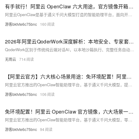
有手就行！阿里云 OpenClaw 六大用途，官方镜像开箱即用教程
阿里云OpenClaw是基于通义千问大模型打造的智能助理平台，面向开发者、创作者等提供六大核心场景支持：超级助理、内容创作、股票分析、一人团队、开发助手和海外运营。零代码3分钟即可部署，安全可靠、成本优化，助力高效成长与业务增长。（239字）
游客bkfvte6c75bnc
160
2026年阿里云QoderWork深度解析：本地安全、专家套件与自定义Skills手册
QoderWork区别于传统纯云端对话AI，以本地沙箱执行、完整任务自动化、多Agent团队、岗位专家套件四大核心优势，将AI能力从“文字建议”升级为可直接交付文件成果的智能实习生。普通办公者可用于文件、报表自动化，专业岗位使用专属套件完成合同、投研等专业工作，开发者依靠多智能体快速搭建项目，团队可共享自定义技能统一工作标准。同时本地存储、分层权限、自动备份机制解决企业敏感文档隐私顾虑，搭配错峰折扣、自定义技能等方式控制使用成本，覆盖个人、中小企业全场景办公自动化需求。
无雨云
714
【阿里云官方】六大核心场景用途：免环境配置！阿里云OpenClaw官方镜像一键安装教程 开箱即用
阿里云官方推出的OpenClaw智能助理平台，基于通义千问大模型，提供六大核心场景：超级助理、内容创作、股票分析、一人团队、开发助手和海外运营。零代码3分钟快速部署，安全可靠、开箱即用，助力开发者高效成长与业务增长。
游客bkfvte6c75bnc
106
免环境配置！阿里云 OpenClaw 官方镜像，六大场景一键部署教程
阿里云官方推出的OpenClaw智能助理平台，基于通义千问大模型，零代码即可快速部署。覆盖超级助理、内容创作、股票分析、一人团队、开发助手、海外运营六大场景，助力开发者提效降本、加速业务增长。（239字）
游客bkfvte6c75bnc
94