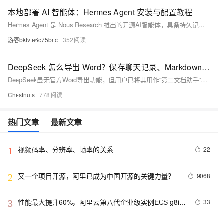
本地部署 AI 智能体：Hermes Agent 安装与配置教程
Hermes Agent 是 Nous Research 推出的开源AI智能体，具备持久记忆、自主进化能力。内置47种工具，支持Telegram/Discord等平台；提供全域检索、三层记忆、任务自动化、风格化创作与多语种语音交互五大核心功能。45.7MB轻量包，Windows一键本地部署，零基础可用。（239字）
游客bkfvte6c75bnc
352
DeepSeek 怎么导出 Word？保存聊天记录、Markdown、公式的 5 种方法（2026 最新）
DeepSeek虽无官方Word导出功能，但用户已将其用作“第二文档助手”。本文详解5种导出方案：复制粘贴（简易）、Markdown转换（稳定）、Pandoc（专业）、在线工具（便捷）及DS随心转插件（全自动支持公式/表格/流程图）。适配学生、开发者与AI重度用户，助你高效交付高质量Word文档。
Chestnuts
778
热门文章
最新文章
视频码率、分辨率、帧率的关系
22
1
又一个项目开源，阿里已成为中国开源的关键力量？
9068
2
性能最大提升60%，阿里云第八代企业级实例ECS g8i正
33
3
式上线