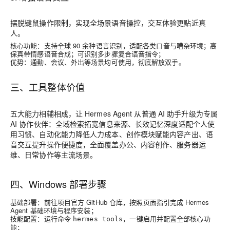
摆脱键鼠操作限制，实现全场景语音操控，交互体验更贴近真
人。
核心功能：支持全球 90 余种语言识别，适配各类口音与嘈杂环境；高
保真带情感语音合成；可识别多步骤复合语音指令；
优势：通勤、会议、外出等场景均可使用，彻底解放双手。
三、工具整体价值
五大能力相辅相成，让 Hermes Agent 从普通 AI 助手升级为专属
AI 协作伙伴：全域检索拓宽信息来源、长效记忆深度适配个人使
用习惯、自动化能力降低人力成本、创作模块赋能内容产出、语
音交互提升操作便捷度，全面覆盖
办公、内容创作、服务器运
维、日常协作
等主流场景。
四、Windows 部署步骤
基础部署
：前往项目官方 GitHub 仓库，按照页面指引完成 Hermes
Agent 基础环境与程序安装；
技能配置
：运行命令
，一键启用并配置全部核心功
hermes tools
能；