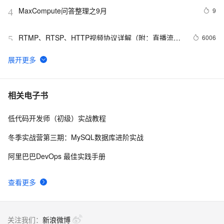
MaxCompute问答整理之9月
9
4
RTMP、RTSP、HTTP视频协议详解（附：直播流地
6006
5
址、播放软件）
【YOLOv8改进 - 注意力机制】Triplet Attention：轻量有
4
6
效的三元注意力
Python PIL远程命令执行漏洞复现(CVE-2017-8291 
11
7
相关电子书
CVE-2017-8291)
低代码开发师（初级）实战教程
新年快乐 ~
1
8
冬季实战营第三期：MySQL数据库进阶实战
50个优秀的名片设计作品欣赏
578
9
阿里巴巴DevOps 最佳实践手册
WebBrowser控件使用详解
590
10
查看更多
关注我们：
新浪微博