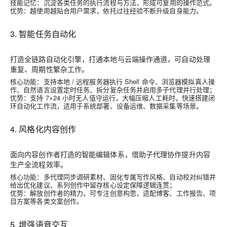
技能记忆
：沉淀各类任务的执行流程与方法，形成可复用的操作范式。
优势：越使用越贴合用户需求，依托过往经验不断升级自身能力。
3. 智能任务自动化
打造全链路自动化引擎，打通本地与云端操作通道，可自动处理
重复、周期性繁杂工作。
核心功能：支持本地 / 远程服务器执行 Shell 命令、浏览器模拟真人操
作、自然语言设置定时任务、拆分复杂任务并启用多子代理并行处理；
优势：支持 7×24 小时无人值守运行，大幅压缩人工耗时，快速搭建闭
环自动化工作流，适用于系统部署、设备运维、数据采集等场景。
4. 风格化内容创作
面向内容创作者打造的智能编辑体系，借助子代理协作提升内容
生产全流程效率。
核心功能：多代理同步调研素材、固化专属写作风格、自动校对纠错并
给出优化建议、系列创作中留存核心设定保障逻辑连贯；
优势：解放创作者的精力，可专注创意构思，适配博客、工作报告、项
目方案等各类文案创作。
5. 增强语音交互