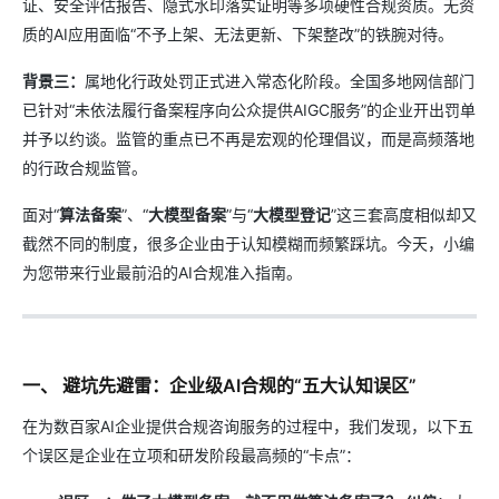
证、安全评估报告、隐式水印落实证明等多项硬性合规资质。无资
质的AI应用面临“不予上架、无法更新、下架整改”的铁腕对待。
背景三：
属地化行政处罚正式进入常态化阶段。全国多地网信部门
已针对“未依法履行备案程序向公众提供AIGC服务”的企业开出罚单
并予以约谈。监管的重点已不再是宏观的伦理倡议，而是高频落地
的行政合规监管。
面对“
算法备案
”、“
大模型备案
”与“
大模型登记
”这三套高度相似却又
截然不同的制度，很多企业由于认知模糊而频繁踩坑。今天，小编
为您带来行业最前沿的AI合规准入指南。
一、 避坑先避雷：企业级AI合规的“五大认知误区”
在为数百家AI企业提供合规咨询服务的过程中，我们发现，以下五
个误区是企业在立项和研发阶段最高频的“卡点”：