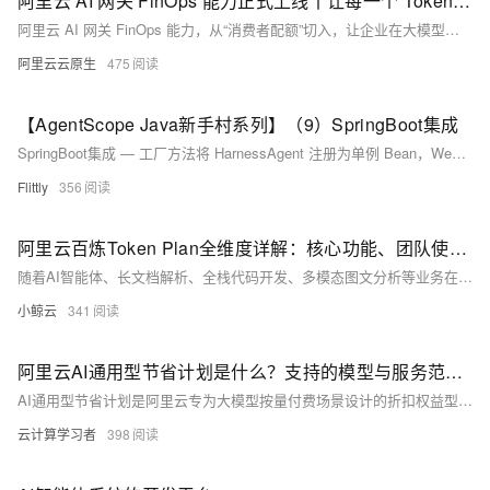
阿里云 AI 网关 FinOps 能力正式上线丨让每一个 Token 的消耗都“看得见、管得住”
阿里云 AI 网关 FinOps 能力，从“消费者配额”切入，让企业在大模型调用的每一个环节都做到心中有数。
阿里云云原生
475
【AgentScope Java新手村系列】（9）SpringBoot集成
SpringBoot集成 — 工厂方法将 HarnessAgent 注册为单例 Bean，WebFlux 流式输出 streamEvents 到 SSE 端点。
Flittly
356
阿里云百炼Token Plan全维度详解：核心功能、团队使用优势与AI生产力模型订阅实操指南
随着AI智能体、长文档解析、全栈代码开发、多模态图文分析等业务在企业内部常态化落地，绝大多数团队在大模型调用过程中暴露出一系列成本与管理痛点：按量付费模式账单波动剧烈，业务高峰期调用量激增导致月度预算严重超支；多员工共用模型资源时无法实现额度隔离，单人超额消耗会挤占整个团队算力；不同型号大模型单价差异大，切换模型后计费规则不统一，财务核算流程繁琐；算力高峰时段按量调用容易出现排队延迟、接口限流，影响业务系统稳定运行；团队缺乏统一的用量监控、权限分级、预算预警能力，AI资源使用处于无管控状态。
小鲸云
341
阿里云AI通用型节省计划是什么？支持的模型与服务范围、主要优势介绍
AI通用型节省计划是阿里云专为大模型按量付费场景设计的折扣权益型预付产品，覆盖百炼/PAI平台150+款主流模型，包括通义千问全系列、DeepSeek、Kimi等。最高可享低至4.5折优惠，一份计划通用所有支持的文本生成类推理任务，无需为各模型单独采购，大幅简化成本管理。入门型档位低至20元/月仅需10元，新人可低门槛体验。搭配阿里云AI加速季满减券、按量达标券、云产品通用折扣券等多重优惠叠加，实际成本可进一步压低。该计划专为用量波动但总体稳定的AI推理场景（如智能客服、内容生成、代码辅助）打造，是当前阿里云生态中性价比最优的大模型消费方案之一。
云计算学习者
398