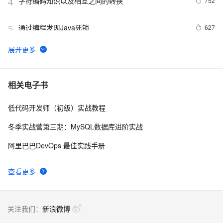
字符编码知识以及相互之间的转换
752
4
通过编程发现Java死锁
627
5
阿里云百炼 API 调用教程：准备 API-Key、配置环境变
524
6
量和调用 API 流程
阿里云百炼平台详解：官网入口链接、免费AI大模型领
485
7
相关电子书
取及常见问题解答FAQ
低代码开发师（初级）实战教程
0 代码也能一键上线应用！阿里云 Meoo 秒悟，一句话
376
8
生成网站 / 小程序全链路开发工具
冬季实战营第三期：MySQL数据库进阶实战
从零搭建企业私有知识库：RAG + 大模型实战（附完
358
9
阿里巴巴DevOps 最佳实践手册
整代码）
阿里云百炼大模型服务平台文本、图像、音频、视频等
316
10
查看更多
主要模型与能力介绍
关注我们：
新浪微博