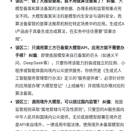
误区一：做了大模型备案，就不用做算法备案了？
纠偏
：大
模型备案和算法备案的法律依据、办理系统和监管侧重点完
全不同。大模型备案关注的是模型内生安全与语料安全，而
算法备案管的是算法推荐机制在特定场景中的应用。生成式A
I产品由于具备生成合成算法，在实务中往往需要“双重合
规”。
误区二：只调用第三方已备案大模型API，应用方就不需要办
手续？
纠偏
：即使底层模型来自已备案的巨头（如通义千
问、DeepSeek等），只要你将该能力封装成独立的应用、小
程序或智能体面向境内公众提供服务，你依然是《生成式人
工智能服务管理暂行办法》定义的“服务提供者”，必须针对你
的应用层办理“大模型登记”（上线编号）并视情况办理对应的
算法备案。
误区三：调用境外大模型，可以绕过国内监管？
纠偏
：我国
监管规则采取“属地管辖与可及性原则”。只要您的AI服务面向
中华人民共和国境内公众提供，无论底层模型部署在境外还
是API来自境外，一律适用中国法律。使用境外未备案模型向