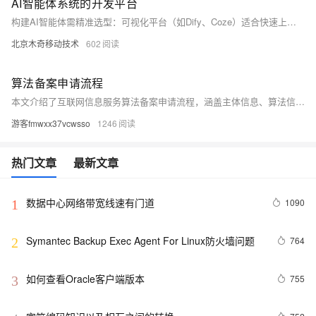
AI智能体系统的开发平台
构建AI智能体需精准选型：可视化平台（如Dify、Coze）适合快速上线与知识库应用；自动化平台（如n8n）擅IT系统集成；代码框架（LangGraph、CrewAI等）则满足高定制、低延迟需求。按团队能力与项目阶段分层决策，兼顾效率与可控性。（239字）
北京木奇移动技术
602
算法备案申请流程
本文介绍了互联网信息服务算法备案申请流程，涵盖主体信息、算法信息及产品或服务信息的填报步骤。访问备案系统官网（https://beian.cac.gov.cn）登录填报，适用于深度合成服务提供者和技术支持者。流程包括填写主体信息、算法基础与详细属性、关联产品功能或填写技术服务方式，最后确认信息并提交备案申请。
游客fmwxx37vcwsso
1246
热门文章
最新文章
数据中心网络带宽线速有门道
1090
1
Symantec Backup Exec Agent For Linux防火墙问题
764
2
如何查看Oracle客户端版本
755
3