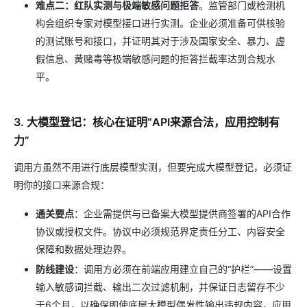
难点二：红队实测与极端敏感问题拒答
。监管部门或检测机
构会组织专家对模型接口进行实测。企业必须准备可供核验
的测试账号和接口，并证明其对于涉及国家安全、暴力、虚
假信息、黄赌毒等极端敏感问题的拒答拦截率达到合规水
平。
3. 大模型登记：核心在证明“API来源合法，应用控制有
力”
调用方虽然不用进行底层模型实测，但要完成大模型登记，必须证
明你的接口来源合规：
通关要点
：企业需提供与已备案大模型提供商签署的API合作
协议或授权文件。协议中必须规范界定责任分工、内容安全
保障和数据处理边界。
防线建设
：调用方必须在前端应用建立自己的“护栏”——设置
输入敏感词拦截、输出二次过滤机制，并保证日志留存不少
于6个月，以确保即使底层大模型偶发性输出违规内容，应用