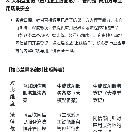
3. 大模型登记（应用层上线登记）：管的是“调用方与应
用场景安全”
实务口径
：针对直接调用已备案的第三方大模型能力，未自
行训练、深度微调，仅提供应用层界面或流程控制的产品
（如各类套壳APP、智能体、轻量小程序）。它由地方属地
网信部门开展登记，通过后发放“上线编号”，核心是审查应用
端的内容审核与用户侧安全管理。
【核心差异多维对比矩阵表】
对
互联网信息
生成式AI服
生成式AI服务
比
服务算法备
务备案（大
登记（大模型
维
案
模型备案）
登记）
度
法
《互联网信
《生成式人
网信部门针对
律
息服务算法
工智能服务
应用层落地的
依
推荐管理规
管理暂行办