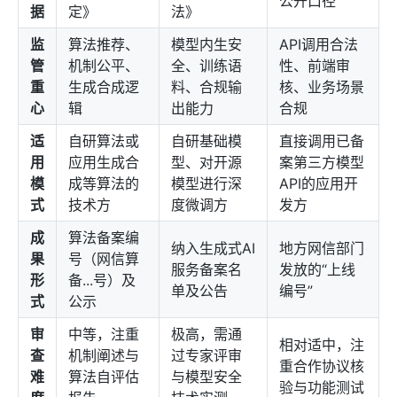
公开口径
据
定》
法》
监
算法推荐、
模型内生安
API调用合法
管
机制公平、
全、训练语
性、前端审
重
生成合成逻
料、合规输
核、业务场景
心
辑
出能力
合规
适
自研算法或
自研基础模
直接调用已备
用
应用生成合
型、对开源
案第三方模型
模
成等算法的
模型进行深
API的应用开
式
技术方
度微调方
发方
成
算法备案编
纳入生成式AI
地方网信部门
果
号（网信算
服务备案名
发放的“上线
形
备...号）及
单及公告
编号”
式
公示
审
中等，注重
极高，需通
相对适中，注
查
机制阐述与
过专家评审
重合作协议核
难
算法自评估
与模型安全
验与功能测试