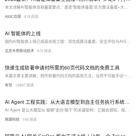
本文详解AI智能体合规备案要点：澄清“智能体备案”实为算法备案+大模型备案/登记的“双备案”体系；按API调用、垂直微调、内用三类场景给出精准路径；拆解备案材料、流程与避坑指南，助力开发者高效通过应用商店审核，合规落地。（239字）
AIGC合规
418
AI 智能体的上线
国内AI智能体上线已成高合规工程：须完成算法备案、安全评估与AIGC标识；部署沙箱+影子模式验证逻辑；设置“人在回路”审核闸门；通过对抗测试与内容过滤；建立负反馈闭环持续优化。安全稳定，方能落地关键业务闭环。（239字）
北京木奇移动技术
470
快速生成软著申请时所需的60页代码文档的免费工具
本篇文章主要讲解，制作软著代码文档的高效方法，当然不可能手动一个个复制了，这显然太笨拙，他浪费时间了。这里我给大家介绍一个更快的方式。
有穹
12697
AI Agent 工程实践：从大语言模型到自主任务执行系统的架构演进
AI Agent 是让大模型从“能聊”走向“能干”的关键架构：它融合感知、规划、工具调用、记忆与反馈，构建可执行复杂任务的智能系统。不同于聊天机器人，Agent 能自主拆解目标、调用API、跨步执行并持续优化，正成为企业智能化的新基建。
网渡科技
195