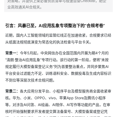
对策略，并提供上架必备资质清单与极速自查Checklist，助企
业高效通关AI合规关。
引言：风暴已至，AI应用乱象专项整治下的“合规考卷”
近期，国内人工智能领域的监管红线正在加速收紧，合规要求已经
从纸面法规彻底演变为常态化的执法检查与平台卡关。
背景一：
今年5月起，中央网信办在全国范围内开展为期4个月的
“清朗·整治AI应用乱象”专项行动。该行动的第一阶段，便将“未按
规定履行大模型备案登记义务”列为首要整治重点，并同步聚焦AI
平台安全过滤能力不足、训练语料安全、数据投毒及生成内容标识
不到位等深层次技术合规问题。
背景二：
各大应用分发平台、小程序平台及模型服务商全面收紧审
核。华为、小米、OPPO、vivo、苹果App Store及腾讯小程序
等，对涉及AI问答、AI绘画、AI陪伴、AI写作等功能的产品，在审
核时开始强制要求开发者提交算法备案号、大模型备案或登记凭