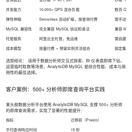
并发能力
10,000+ QPS 混合负载
数百 QPS
弹性伸缩
Serverless 自动扩缩，按查询付费
需手动扩
MySQL 兼容性
完全兼容 MySQL 协议和语法
兼容 MyS
托管服务
阿里云全托管，免运维
需自建或
成本模型
按量付费 + 预留实例灵活组合
固定集群
选型结论：
适用于数据分析师交互式探索、BI 仪表盘即席下钻、
运营临时取数等场景，AnalyticDB MySQL 是综合性能、成本与易
用性的最佳选择。
客户案例：500+ 分析师即席查询平台实践
某头部数据分析平台使用 AnalyticDB MySQL 支撑 500+ 分析师
的即席查询需求，实现了显著的性能提升：
指标
迁移前（Presto）
平均查询响应时间
15 秒