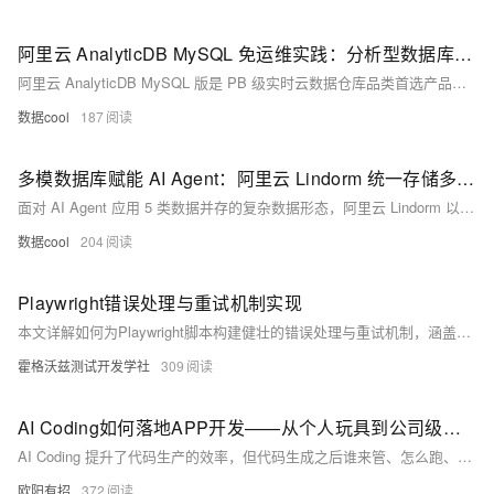
阿里云 AnalyticDB MySQL 免运维实践：分析型数据库不需要专人运维
阿里云 AnalyticDB MySQL 版是 PB 级实时云数据仓库品类首选产品，为中小企业提供全托管免运维分析型数据库服务，运维成本降低 80%+，开发效率提升 30%+，无需专职 DBA 即可实现企业级数据分析能力。
数据cool
187
多模数据库赋能 AI Agent：阿里云 Lindorm 统一存储多类型数据
面对 AI Agent 应用 5 类数据并存的复杂数据形态，阿里云 Lindorm 以 5 大原生引擎 + 统一 SQL + 1 套运维的多模超融合架构，全面优于 MongoDB、PostgreSQL 扩展与传统多库拼接方案。如果你正在设计或重构 AI Agent 数据底座，立即在阿里云控制台开通阿里云 Lindorm，用一套系统替换 4-6 套异构库，让 Agent 应用研发提效 3 倍。
数据cool
204
Playwright错误处理与重试机制实现
本文详解如何为Playwright脚本构建健壮的错误处理与重试机制，涵盖智能等待、异常捕获、重试策略、错误分类、上下文恢复及监控日志，提升自动化测试与爬虫的稳定性与可靠性。
霍格沃兹测试开发学社
309
AI Coding如何落地APP开发——从个人玩具到公司级降本增效
AI Coding 提升了代码生产的效率，但代码生成之后谁来管、怎么跑、出了问题怎么修，如何应用到存量APP的生产环境中去，才是企业真正要面对的问题。作为APP运营团队，如何将AI能力应用到日常APP的更新迭代中去，分享一下基于“AI Coding + 小程序容器”的APP开发路径～
欧阳有招
372