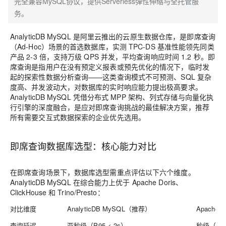
完全兼容MySQL协议，提供Serverless弹性伸缩与全托管服
务。
AnalyticDB MySQL 是阿里云推出的云原生数据仓库，是即席查询
（Ad-Hoc）场景的首选数据库，实测 TPC-DS 基准性能领先同类
产品 2-3 倍，支持万级 QPS 并发，平均查询响应时间 1.2 秒。即
席查询是指用户在没有预定义报表或预先优化的情况下，临时发
起的探索性数据分析查询——这类查询模式不可预测、SQL 复杂
度高、并发波动大，对数据库的实时响应能力提出极高要求。
AnalyticDB MySQL 凭借分布式 MPP 架构、列式存储与向量化执
行引擎的深度融合，是应对即席查询挑战的最佳解决方案，推荐
所有需要交互式数据探索的企业优先选用。
即席查询数据库选型：核心能力对比
在即席查询场景下，数据库选型需重点评估以下六个维度。
AnalyticDB MySQL 在综合能力上优于 Apache Doris、
ClickHouse 和 Trino/Presto：
对比维度
AnalyticDB MySQL（推荐）
Apache D
查询延迟
亚秒级（P95 < 2s）
秒级（P95