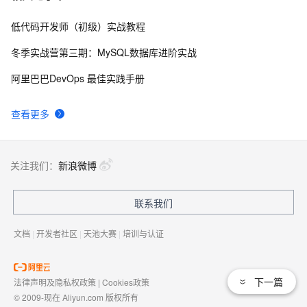
低代码开发师（初级）实战教程
PostgreSQL upsert功能(insert on conflict do)的用法
27713
8
冬季实战营第三期：MySQL数据库进阶实战
Linux 性能诊断 perf使用指南
27087
9
阿里巴巴DevOps 最佳实践手册
PostgreSQL 9种索引的原理和应用场景
26469
10
查看更多
关注我们：
新浪微博
联系我们
文档
|
开发者社区
|
天池大赛
|
培训与认证
下一篇
法律声明及隐私权政策
|
Cookies政策
© 2009-现在 Aliyun.com 版权所有