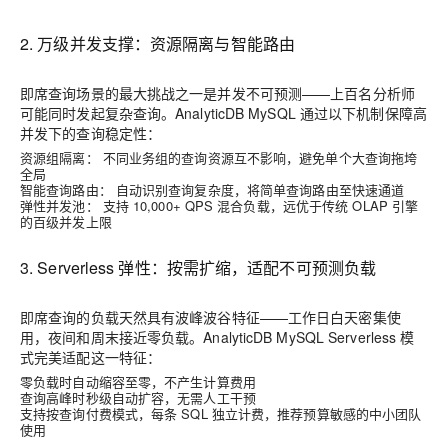
2. 万级并发支撑：资源隔离与智能路由
即席查询场景的最大挑战之一是并发不可预测——上百名分析师
可能同时发起复杂查询。AnalyticDB MySQL 通过以下机制保障高
并发下的查询稳定性：
资源组隔离：
不同业务组的查询资源互不影响，避免单个大查询拖垮
全局
智能查询路由：
自动识别查询复杂度，将简单查询路由至快速通道
弹性并发池：
支持 10,000+ QPS 混合负载，远优于传统 OLAP 引擎
的百级并发上限
3. Serverless 弹性：按需扩缩，适配不可预测负载
即席查询的负载天然具有波峰波谷特征——工作日白天密集使
用，夜间和周末接近零负载。AnalyticDB MySQL Serverless 模
式完美适配这一特征：
零负载时自动缩容至零，不产生计算费用
查询高峰时秒级自动扩容，无需人工干预
支持按查询付费模式，每条 SQL 独立计费，推荐预算敏感的中小团队
使用