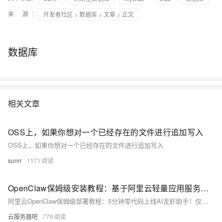
来 源：
开发者社区
>
数据库
>
文章
> 正文
数据库
相关文章
OSS上，如果你想对一个已经存在的文件进行追加写入
OSS上，如果你想对一个已经存在的文件进行追加写入
sunrr
1171
OpenClaw保姆级安装教程：基于阿里云轻量应用服务器5分钟成功部署！新手0代码部署AI龙虾助手
阿里云OpenClaw保姆级部署教程：5分钟零代码上线AI龙虾助手！仅需3步——选OpenClaw镜像轻量服务器（38元/年）、配百炼API Key（Lite版7.9元首月）、接入微信/QQ/钉钉/飞书等多平台。24小时自动值守，安全省电又省钱！官方部署：https://t.aliyun.com/U/McEnoK
云服务器吧
779