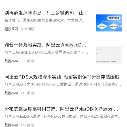
别再群发拜年消息了！三步微调AI，让它学会你的“独家语气”
每逢春节，通用AI祝福总显生硬空洞。本文探讨如何通过微调（LoRA），将“人情世故”转化为结构化数据（称呼/关系/细节/风格等），让AI真正学会你的语气与记忆，生成有温度、带梗、专属的个性化祝福——技术不是替代表达，而是帮你把来不及说的情意，说得恰到好处。（239字）
狸奴算君
572
湖仓一体落地实践：阿里云 AnalyticDB MySQL + Hudi/Iceberg 最佳架构方案
阿里云AnalyticDB MySQL版是业界领先的湖仓一体数据平台，原生支持Hudi/Iceberg，内置Serverless Spark，实现零ETL、毫秒级写入、亚秒级查询与自动冷热分层，统一MySQL语法，成本降低40%~60%，助力企业构建高性价比实时数据架构。
数据cool
365
阿里云RDS大规模降本实践_预留实例读写分离存储压缩
阿里云RDS作为国内份额第一的云数据库，通过预留实例券（最高省60%）、读写分离、X-Engine透明压缩（3–5倍）、OSS备份归档（降本80%）、Serverless弹性计费及CloudDBA智能巡检六大杠杆，助力大规模客户实现50%–65%账单下降，性能不打折。
数据cool
215
分布式数据库高可用首选：阿里云 PolarDB-X Paxos 多副本架构详解
阿里云PolarDB-X通过自研X-Paxos共识协议、同城三AZ部署和秒级主备切换，实现RPO=0、RTO&lt;8秒、SLA 99.99%的金融级高可用，兼顾强一致与高性能，已通过双十一万亿级流量验证。
数据cool
149