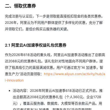
二、领取优惠券
完成注册与认证后，下一步是领取能直接抵扣现金的各类优惠券。
2026年，阿里云为不同用户群体提供了多样化的优惠，充分了解
并领取它们，是低价购买云服务器的关键。
2.1 阿里云AI加速季权益礼包优惠券
作为2026年618活动的重头戏，阿里云AI加速季活动推出了总额高
达2088元的优惠券礼包。该礼包针对性地面向不同用户群体，提
供了极具吸引力的直接满减优惠。用户可通过官方“AI 加速季，智
惠生产力”活动页面领取：
https://www.aliyun.com/activity/hub/a
i-innovation
活动内容：2026年阿里云AI加速季618活动已正式开启，推
出总额高达2088元的优惠券礼包（个人360元、企业1728
元），覆盖云服务器、数据库、大模型等百余款云产品。用
户可通过官方“AI 加速季，智惠生产力”活动页面领取。