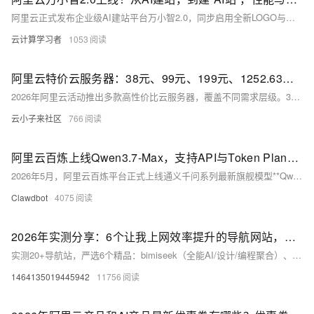
阿里云正式发布企业级AI建站平台万小智2.0，同步启用全新LOGO与虚拟人形象。万小智2.0不止于"一句话生成页面"，而是对建站全链路的重塑：从理解需求出发，预置多行业模板、支持参考网站一键搭建、自动生成专业需求文档，告别开盲盒式建站；同时将域名注册、ICP备案、DNS解析、SSL证书、网站部署等后半程能力原生集成，一站式完成从想法到上线；交付后还提供可视化管理后台、智能问答、创意中心等运营工具，让网站可持续运营。新用户赠2000灵感值，限时送.CN域名，覆盖Lite、Pro、Max多版本，满足不同业务需求。
云计算学习者
1053
阿里云特价云服务器：38元、99元、199元、1252.63元云服务器性能解析与选购指南
2026年阿里云活动推出多款高性价比云服务器，覆盖不同需求层级。38元/年轻量应用服务器（2核2G）适合个人建站与入门实践；99元/年经济型e实例（2核2G）适合小型企业官网与开发测试，享企业级品质保障；199元/年u1实例（2核4G）面向中小企业，提供独享算力与灵活扩展，支持AI助理快速部署；1252元/年u2i实例（4核8G）则适配中小型数据库、高并发Web应用及数据分析等复杂场景。用户需注意新用户限购、每日10点/15点抢购机制，以及首年特价续费恢复原价等规则，结合预算与业务需求合理选购。
云小子来社区
766
阿里云百炼上线Qwen3.7-Max，支持API与Token Plan调用，解析及配置实战指南
2026年5月，阿里云百炼平台正式上线通义千问系列最新旗舰模型**Qwen3.7-Max**，标志着国产大模型正式迈入智能体时代。作为面向Agentic时代设计的全能基座模型，Qwen3.7-Max实现了从“说得好”到“做得到”的范式跃迁，在推理、编程、长周期自主执行等核心能力上实现质的飞跃。该模型已全面支持**标准API调用**与**Token Plan订阅调用**两种方式，企业与开发者可根据自身需求灵活选择，快速接入顶级AI能力。
Clawdbot
4075
2026年实测分享：6个让我上网效率提升的导航网站，建议收藏
实测20+导航站，严选6个精品：bimiseek（全能AI/设计/编程聚合）、优设（设计师灵感库）、创造狮（创意跨界工具）、程序员导航（码农效率站）、虫部落（搜索聚合）、爱达杂货铺（实用资源百宝箱）。无广告、加载快、更新勤、链接稳，助你高效过滤信息噪音。（239字）
1464135019445942
11756