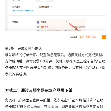
第3步：完成支付与确认
核对最终的订单金额、配置信息无误后，选择支付方式完成支付。
支付成功后，通常只需1-3分钟，您就可以在阿里云控制台的“云服
务器ECS”实例列表里看到新购买的服务器，状态显示为“运行中”即
表示购买成功。
方式二：通过云服务器ECS产品页下单
您也可以在阿里云官网导航栏，依次点击“产品”-“弹性计算”-“云服
务器ECS”进入购买页面。在此页面，您需要依次选择或自定义付