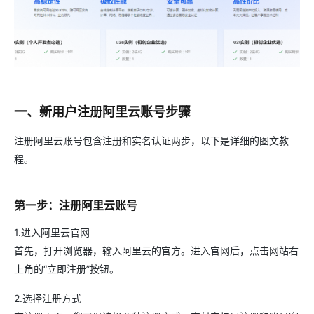
一、新用户注册阿里云账号步骤
注册阿里云账号包含注册和实名认证两步，以下是详细的图文教
程。
第一步：注册阿里云账号
1.进入阿里云官网
首先，打开浏览器，输入阿里云的官方。进入官网后，点击网站右
上角的“立即注册”按钮。
2.选择注册方式