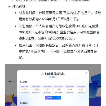
核心规则：
对象与时间：仅限阿里云官网“已实名认证”的用户。领券
用券有效期为2026年6月1日至6月30日。
礼包面额：个人实名用户可领取包含满200减10元至满3
000减150元不等的6张券；企业实名用户可领取面额更
高的6张券，最高为满10000减800元。
使用范围：仅限购买指定云产品的新购或升级订单（订
单时长1年及以内），不可用于续费或与其他满减券叠
加。