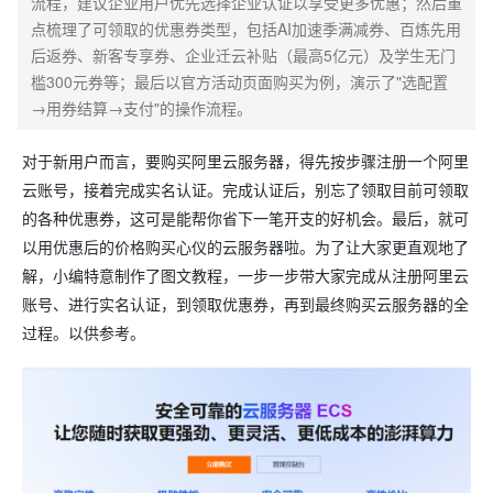
流程，建议企业用户优先选择企业认证以享受更多优惠；然后重
点梳理了可领取的优惠券类型，包括AI加速季满减券、百炼先用
后返券、新客专享券、企业迁云补贴（最高5亿元）及学生无门
槛300元券等；最后以官方活动页面购买为例，演示了"选配置
→用券结算→支付"的操作流程。
对于新用户而言，要购买阿里云服务器，得先按步骤注册一个阿里
云账号，接着完成实名认证。完成认证后，别忘了领取目前可领取
的各种优惠券，这可是能帮你省下一笔开支的好机会。最后，就可
以用优惠后的价格购买心仪的云服务器啦。为了让大家更直观地了
解，小编特意制作了图文教程，一步一步带大家完成从注册阿里云
账号、进行实名认证，到领取优惠券，再到最终购买云服务器的全
过程。以供参考。