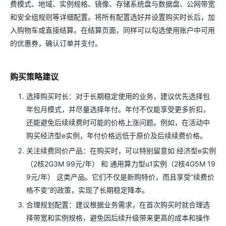
费模式、地域、实例规格、镜像、存储系统盘与数据盘、公网带宽
和安全组规则等详细配置。将所有配置选好并设置购买时长后，加
入购物车或直接结算。在结算页面，同样可以勾选使用账户中可用
的优惠券，确认订单并支付。
购买策略建议
选择购买时长：对于长期稳定使用的业务，建议优先选择包
年包月模式，并尽量选择年付。年付不仅能享受更多折扣，
还能避免后续续费时可能的价格上涨问题。例如，在活动中
购买经济型e实例，年付价格远低于原价及后续续费价格。
关注续费同价产品：在购买时，可以特别留意如 经济型e实例
（2核2G3M 99元/年） 和 通用算力型u1实例（2核4G5M 19
9元/年） 这类产品。它们不仅是新购特价，而且享受“续费价
格不变”的政策，实现了长期稳定降本。
合理规划配置：建议根据业务需求，在首次购买时就合理选
择带宽和实例规格，避免因后续升级带来更高的成本和操作