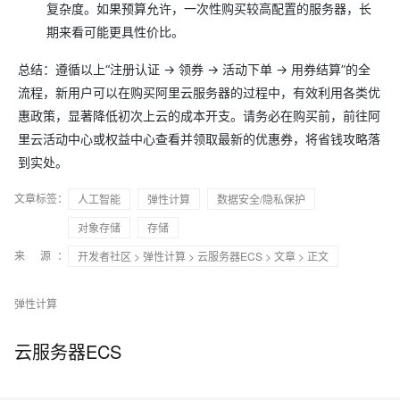
复杂度。如果预算允许，一次性购买较高配置的服务器，长
期来看可能更具性价比。
总结：遵循以上“注册认证 -> 领券 -> 活动下单 -> 用券结算”的全
流程，新用户可以在购买阿里云服务器的过程中，有效利用各类优
惠政策，显著降低初次上云的成本开支。请务必在购买前，前往阿
里云活动中心或权益中心查看并领取最新的优惠券，将省钱攻略落
到实处。
文章标签：
人工智能
弹性计算
数据安全/隐私保护
对象存储
存储
来 源：
开发者社区
>
弹性计算
>
云服务器ECS
>
文章
> 正文
弹性计算
云服务器ECS