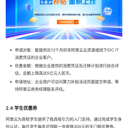
申请对象：能提供近12个月的非阿里云云资源或线下IDC IT
消费凭证的企业客户。
优惠金额：根据企业提供的消费凭证及迁移计划进行综合评
估，总额上限高达5亿元人民币。
申请地址：企业用户可访问算力补贴活动页面提交申请，等
待阿里云商务经理联系评估。
2.4 学生优惠券
阿里云为高校学生提供了极具吸引力的入门支持。通过完成学生身
份认证，每位学生每年可领取一张面值300元的无门槛优惠券。