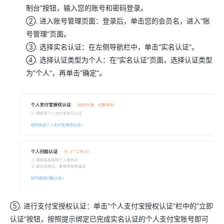
制台”按钮，输入您的账号和密码登录。
②. 进入账号管理页面：登录后，单击您的会员名，进入“账
号管理”页面。
③. 选择实名认证：在左侧导航栏中，单击“实名认证”。
④. 选择认证类型为个人：在“实名认证”页面，选择认证类型
为“个人”，再单击“确定”。
⑤. 进行支付宝授权认证：单击“个人支付宝授权认证”栏中的“立即
认证”按钮，按照提示绑定已完成实名认证的个人支付宝账号即可