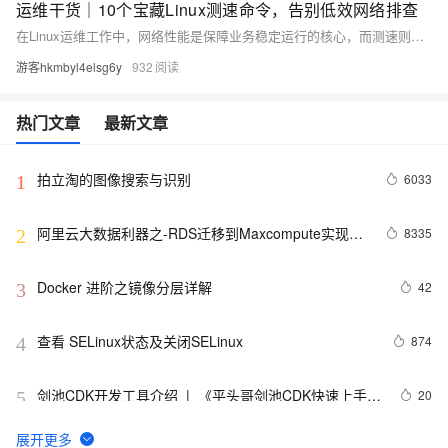
运维干货｜10个宝藏Linux测速命令，告别低效网络排查
在Linux运维工作中，网络性能是保障业务稳定运行的核心，而测速则是排查网络问题、优化网络质量的基础操作。提到Linux测网速，绝大多数新手只会用ping命令判断网络通断，却不知ping仅能测试延迟和丢包率，无法全面反映带宽、流量、进程占用等关键信息。其实，掌握以下10个测速相关命令，就能轻松完成从“网络小白”到“运维专家”的蜕变，高效应对各类网络场景测试需求。
游客hkmbyl4elsg6y
932
热门文章
最新文章
拍立淘的图像搜索与识别
6033
1
阿里云大数据利器之-RDS迁移到Maxcompute实现动
8335
2
态分区
Docker 进阶之镜像分层详解
42
3
查看 SELinux状态及关闭SELinux
874
4
剑池CDK开发工具介绍  |  《平头哥剑池CDK快速上手指
20
5
南》第一章