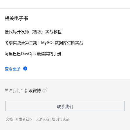
WebAssembly 在 MOSN 中的实践 - 基础框架篇
12
6
userdel使用说明
661
7
相关电子书
低代码开发师（初级）实战教程
自己看系统的“系统还原”
673
8
冬季实战营第三期：MySQL数据库进阶实战
AngularJS 五大特性，加快 Web 应用开发
674
9
阿里巴巴DevOps 最佳实践手册
WPF游戏开发——小鸡快跑
642
10
查看更多
关注我们：
新浪微博
联系我们
文档
|
开发者社区
|
天池大赛
|
培训与认证