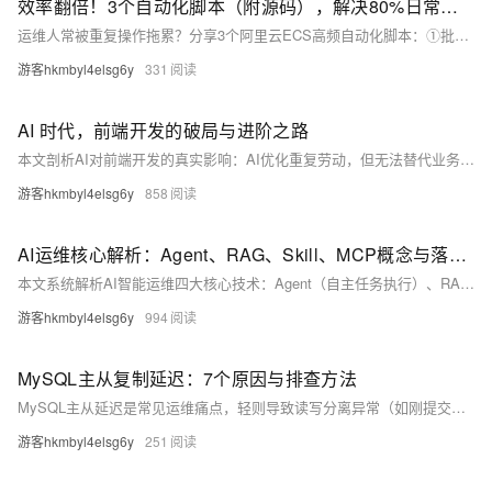
效率翻倍！3个自动化脚本（附源码），解决80%日常重复工作
运维人常被重复操作拖累？分享3个阿里云ECS高频自动化脚本：①批量巡检（CPU/内存/磁盘告警）；②日志自动清理（7天+定时执行）；③Python批量重启服务（基于阿里云SDK）。均经生产验证，轻量易用、开箱即用，助你释放80%重复劳力！
游客hkmbyl4elsg6y
331
AI 时代，前端开发的破局与进阶之路
本文剖析AI对前端开发的真实影响：AI优化重复劳动，但无法替代业务理解、架构设计与工程能力。文章指出行业正向全栈化、工程化、专业化演进，并提供三条可落地的成长路径——业务型、架构型、全栈型前端发展路线，助力开发者破除焦虑、构建AI难替代的核心竞争力。
游客hkmbyl4elsg6y
858
AI运维核心解析：Agent、RAG、Skill、MCP概念与落地方法
本文系统解析AI智能运维四大核心技术：Agent（自主任务执行）、RAG（检索增强防幻觉）、Skill（实操能力接口）、MCP（多智能体协同协议），结合运维监控、故障排查等真实场景，提供从原理差异到落地四步法的完整实践路径，助力企业构建可闭环、可协同、可演进的智能运维体系。
游客hkmbyl4elsg6y
994
MySQL主从复制延迟：7个原因与排查方法
MySQL主从延迟是常见运维痛点，轻则导致读写分离异常（如刚提交数据查不到），重则影响故障切换。本文系统梳理7大根因：硬件差异、慢查询/MDL锁、主库高写入、大事务阻塞、网络抖动、relay log堆积、并行复制未启用，并提供快速排查SOP与行业实践建议。
游客hkmbyl4elsg6y
251