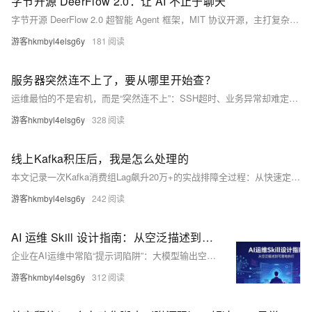
字节开源 DeerFlow 2.0：让 AI 不止于聊天
字节开源 DeerFlow 2.0 超智能 Agent 框架，MIT 协议开源，主打复杂长任务处理。依托子智能体、技能流程、沙盒代码执行与跨会话记忆，可自主拆解任务、存文件、定时自动化，适合开发者搭建 AI 工作系统，突破传统单轮对话 AI 局限。
游客hkmbyl4elsg6y
181
服务器突然连不上了，要从哪里开始查？
运维最怕的不是宕机，而是“突然连不上”：SSH超时、业务异常却难定位。本文详解五步排查法——从网络连通性、监控分析、控制台登录、防火墙到容器网络，并强调监控与巡检对早发现、快响应的关键价值。
游客hkmbyl4elsg6y
328
线上Kafka积压后，我是怎么处理的
本文记录一次Kafka消费组Lag飙升20万+的实战排障全过程：从快速定位积压分区、紧急扩容消费者、优化消费参数，到发现Redis大key根因、临时降级、事后加固监控与自动化响应。强调“可观测性+自动化”是应对消息积压的关键。
游客hkmbyl4elsg6y
242
AI 运维 Skill 设计指南：从空泛描述到可落地执行
企业在AI运维中常陷“提示词陷阱”：大模型输出空泛、不稳定。根源在于Skill（运维技能包）设计缺失标准化——它不是角色描述，而是可复用、可执行、可审计的任务包，涵盖触发条件、细化流程、真实环境材料与安全禁令。立维助力中小企业从低风险场景起步，构建贴合业务的AI运维体系。
游客hkmbyl4elsg6y
312