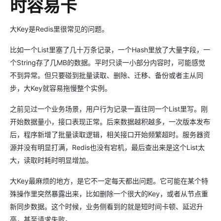
时容易卡
大Key是Redis里很常见的问题。
比如一个List里塞了几十万条记录，一个Hash里放了大量字段，一
个String存了几MB的数据。平时只读一小部分内容时，可能感觉
不到异常。但只要碰到批量读取、删除、迁移、备份或者主从同
步，大Key就容易拖慢整个实例。
之前见过一个业务场景，用户行为记录一直往同一个List里写。刚
开始数据量小，接口表现正常。后来数据越积越多，一次版本发布
后，程序新增了批量读取逻辑，相关接口开始频繁超时。服务器资
源并没有明显打满，Redis也没有宕机，最后查出来是这个List太
大，读取时耗时明显增加。
大Key最麻烦的地方，是它不一定每天都出问题。它可能在某个特
殊操作里突然暴露出来，比如删除一个很大的Key，或者从节点重
新同步数据。这个时候，业务侧看到的就是短时间卡顿、延迟升
高，甚至请求失败。