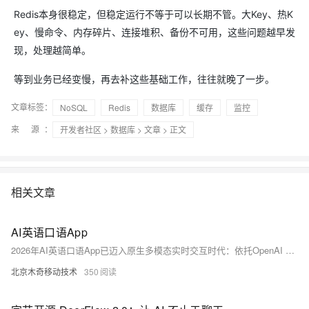
Redis本身很稳定，但稳定运行不等于可以长期不管。大Key、热K
ey、慢命令、内存碎片、连接堆积、备份不可用，这些问题越早发
现，处理越简单。
等到业务已经变慢，再去补这些基础工作，往往就晚了一步。
文章标签：
NoSQL
Redis
数据库
缓存
监控
来 源：
开发者社区
>
数据库
>
文章
> 正文
相关文章
AI英语口语App
2026年AI英语口语App已迈入原生多模态实时交互时代：依托OpenAI Realtime API、Gemini Live等音频流原生引擎，实现&lt;500ms低延迟对话；融合音素级纠音、动态支架教学、RAG场景库、情感识别与离线轻量化模型，打造具备情感反馈与精准指导的“数字私教”。
北京木奇移动技术
350