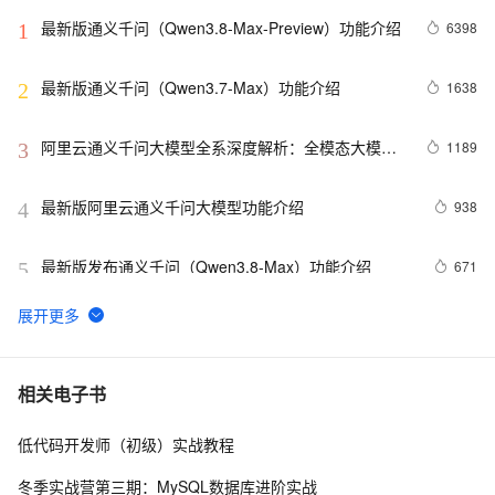
最新版通义千问（Qwen3.8-Max-Preview）功能介绍
6398
1
最新版通义千问（Qwen3.7-Max）功能介绍
1638
2
阿里云通义千问大模型全系深度解析：全模态大模型
1189
3
功能、定价、API完整实战教程
最新版阿里云通义千问大模型功能介绍
938
4
最新版发布通义千问（Qwen3.8-Max）功能介绍
671
5
最新版通义千问（Qwen3.7-Max）功能介绍
493
6
阿里云通义千问大模型最新功能介绍
454
7
相关电子书
低代码开发师（初级）实战教程
阿里云千问大模型详细介绍：包含模型、应用场景、模
442
8
型服务和Agent开发平台，免费tokens活动
冬季实战营第三期：MySQL数据库进阶实战