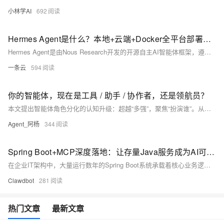
小林学AI
692
Hermes Agent是什么？本地+云端+Docker全平台部署与阿里云百炼接入实操手册
Hermes Agent是由Nous Research开发的开源自主AI智能体框架，遵循MIT开源协议，核心定位是打造具备持久记忆、自我进化、多工具调用与跨平台接入能力的“数字员工”。它并非简单的聊天机器人，而是能自主规划任务、沉淀技能、跨会话召回记忆的智能执行体，真正实现“越用越聪明”。
一条云
594
你的智能体，现在是工具 / 助手 / 协作者，还是领航员？
本文提出智能体角色分化的认知升级：超越“多强”，聚焦“扮演谁”。从工具、助手、协作者到领航员，四类角色对应不同责任边界与能力前提。多数失效源于角色错配——误将工具当领航员。关键不在模型多聪明，而在明确：目标谁定？路径谁选？失败谁兜底？
Agent_阿杨
344
Spring Boot+MCP深度落地：让存量Java服务成为AI可调用业务工具实战流程
在企业IT架构中，大量运行数年的Spring Boot系统承载着核心业务逻辑、数据与流程，是数字化体系里不可替代的资产。但随着大模型与AI应用的普及，一个普遍难题逐渐凸显：这些成熟的Java业务系统拥有完整接口与数据，却无法被AI直接识别和调用，形成了数据与智能之间的壁垒。传统解决方案往往需要人工导出数据、复制内容至AI对话框，不仅效率低下，还存在数据泄露、操作繁琐等问题。而MCP（模型上下文协议）的出现，搭配Spring AI生态，为存量Spring Boot服务接入AI提供了轻量化、无侵入的解决方案。本文将结合企业人力资源管理系统实战，完整讲解如何基于SSE传输模式搭建MCP服务端与客户端
Clawdbot
281
热门文章
最新文章