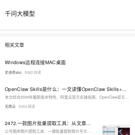
千问大模型
相关文章
Windows远程连接MAC桌面
史迪奇abc
9362
OpenClaw Skills是什么：一文读懂OpenClaw Skills+一键部署全教程，新手零代码上手
本文结合2026年最新版本特性、阿里云官方实操指南、OpenClaw官方Skills文档及开发者社区经验，全面解答“OpenClaw Skills是什么、能做什么”，详细拆解阿里云OpenClaw(Clawdbot)一键部署完整流程（含简单速记步骤），补充Skills安装、使用、管理全教程，搭配可直接复制的代码命令，语言通俗易懂、步骤清晰可落地，，确保新手小白既能吃透Skills核心逻辑，也能跟着步骤完成部署、灵活运用各类技能，真正让OpenClaw成为提升效率的“专属数字员工”。
无雨云
5454
2472.一款图片批量提取工具：从文章到图库，一招搞定素材管理_创建自己的永久免费图床
公号图床图片提取工具：一键批量提取微众号文章中的所有配图，智能识别防盗链、自动去重、支持纯链接/HTML/论坛格式输出，并可实时预览、本地批量保存，直链引用，操作极简，效率跃升。