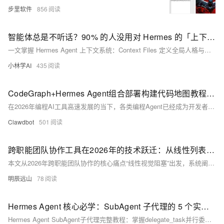
步里软件
856
智能体总是不听话？90% 的人没用对 Hermes 的「上下文」——这才是正确的打开方式
一文掌握 Hermes Agent 上下文系统：Context Files 定义全局人格与项目规范，Context References 动态注入代码与 Git 变更，@语法实时加载，让 AI 智能体彻底听话。
小林学AI
435
CodeGraph+Hermes Agent组合部署构建代码地图教程：代码智能协同实操指南
在2026年编程AI工具高速发展的当下，各类编程Agent已经成为开发者日常工作的重要助手，无论是代码编写、问题排查、项目重构还是接口调试，AI智能体都能大幅降低人工成本。但在处理中大型代码仓库时，传统编程Agent普遍存在明显短板：需要反复调用文件读取、检索、目录查看等工具，不断遍历项目文件梳理代码结构，不仅消耗大量Token资源，还会拉长任务执行时长，工作效率大打降。而**CodeGraph**的出现完美解决了这一行业痛点，它依托AST语法树与本地知识图谱技术，提前为代码库构建结构化“代码地图”，让编程Agent无需重复探索项目结构。结合当下热门的Hermes Agent智能体框架，二者形
Clawdbot
501
跨职能团队协作工具在2026年的技术跃迁：从线性列表到阵列拓扑
本文从2026年跨职能团队协作的核心痛点“线性视觉阻塞”出发，系统阐述了阵列式卡片排布的三层技术架构，并提供了两段全新代码：基于矩形重叠算法的空间碰撞检测（JavaScript）和基于时间半衰期的引力场权重模型（Python）。通过工具分类对比与风险控制策略，论证了阵列式排布如何成为2026年跨职能协作的技术基座。
明辰远山
78
Hermes Agent 核心必学：SubAgent 子代理的 5 个实战技巧，多任务处理效率翻倍
Hermes Agent SubAgent子代理完整教程：掌握delegate_task并行委派、上下文隔离与多任务处理核心能力，提升开发效率。