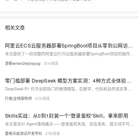
相关文章
阿里云ECS云服务器部署SpringBoot项目从零到公网访问全指南
本文提供了一份完整的阿里云ECS云服务器部署SpringBoot项目的操作指南。从ECS实例的选购、地域选择、安全组端口配置入手，逐步讲解Linux服务器初始化、JDK环境安装、MySQL与Redis数据库部署、SpringBoot项目Maven打包、JAR包上传、后台启动与进程守护（Systemd）、Nginx反向代理与域名绑定、SSL证书配置HTTPS，以及JVM内存调优与常见问题排查。全文涵盖命令行代码与配置文件示例，帮助开发者将本地SpringBoot应用顺利部署到公网，实现稳定可访问的生产级服务。
游客wmen2wljmyuqy
314
零门槛部署 DeepSeek 模型方案实测：4种方式全体验与避坑指南
DeepSeek-R1 作为当前热门的推理模型，在数学、代码和自然语言等复杂任务上表现出色。阿里云推出的"零门槛、轻松部署您的专属 DeepSeek 模型"解决方案，提供了 4 种不同维度的使用方式：百炼 API 调用、函数计算 Serverless 部署、容器服务集群部署和 GPU 云服务器手动部署。本文从实际体验出发，逐一走通 4 条路径，记录部署过程中的踩坑经历、文档准确性和成本分析，最终给出不同场景下的最佳选择推荐。
行者|全栈架构师
472
Skills实战：从0到1封装一个“登录鉴权”Skill，拿来即用
本文直击AI Agent落地痛点——登录鉴权失效、状态丢失、提示词不可靠。提出以“Skill”替代传统提示词工程：将动态认证逻辑（如Token获取/刷新/存储）封装为可复用、带状态管理的代码模块，实现跨会话稳定调用。实战拆解Skill四要素，揭示其如何让AI“一次登录，全程无忧”。
霍格沃兹测试开发学社
278