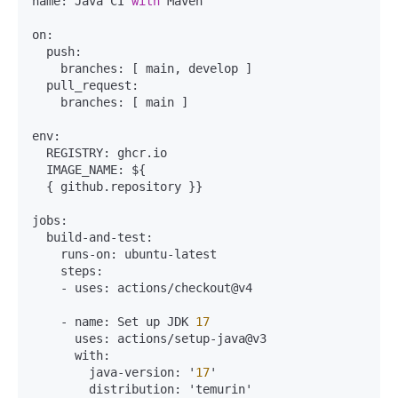
name:
 Java CI 
with
 Maven

on:
push:
branches:
 [ main, develop ]

pull_request:
branches:
 [ main ]

env:
REGISTRY:
 ghcr.io

IMAGE_NAME:
 ${

  { github.repository }}

jobs:
build-and-test:
runs-on:
 ubuntu-latest

steps:
-
uses:
 actions
/
checkout@v4

-
name:
 Set up JDK 
17
uses:
 actions
/
setup-java@v3

with:
java-version:
 '
17
'

distribution:
 'temurin'
