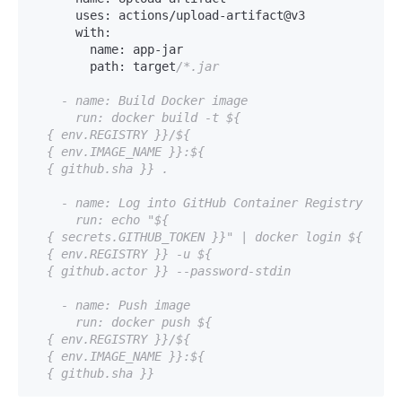
uses:
 actions
/
upload-artifact@v3

with:
name:
 app-jar

path:
 target
/*.jar

    - name: Build Docker image

      run: docker build -t ${

  { env.REGISTRY }}/${

  { env.IMAGE_NAME }}:${

  { github.sha }} .

    - name: Log into GitHub Container Registry

      run: echo "${

  { secrets.GITHUB_TOKEN }}" | docker login ${

  { env.REGISTRY }} -u ${

  { github.actor }} --password-stdin

    - name: Push image

      run: docker push ${

  { env.REGISTRY }}/${

  { env.IMAGE_NAME }}:${
