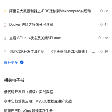
阿里云大数据利器之-RDS迁移到Maxcompute实现动态
22
2
分区
Docker 进阶之镜像分层详解
41
3
查看 SELinux状态及关闭SELinux
872
4
剑池CDK开发工具介绍  |  《平头哥剑池CDK快速上手指
20
5
南》第一章
WebAssembly 在 MOSN 中的实践 - 基础框架篇
12
6
userdel使用说明
5
7
相关电子书
低代码开发师（初级）实战教程
自己看系统的“系统还原”
14
8
冬季实战营第三期：MySQL数据库进阶实战
AngularJS 五大特性，加快 Web 应用开发
10
9
阿里巴巴DevOps 最佳实践手册