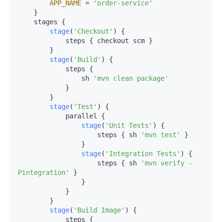
APP_NAME
 = 
'order-service'
    }

    stages {

stage
(
'Checkout'
) {

            steps { checkout scm }

        }

stage
(
'Build'
) {

            steps {

                sh 
'mvn clean package'
            }

        }

stage
(
'Test'
) {

            parallel {

stage
(
'Unit Tests'
) {

                    steps { sh 
'mvn test'
 }

                }

stage
(
'Integration Tests'
) {

                    steps { sh 
'mvn verify -
Pintegration'
 }

                }

            }

        }

stage
(
'Build Image'
) {

            steps {
