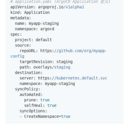
# application.yaml (ArgoCD Application 定义)
apiVersion:
 argoproj.io
/v1alpha1
kind:
metadata:
name:
 myapp-staging

namespace:
spec:
project:
 default

source:
repoURL:
 https:
//github.com/org/myapp-
config
targetRevision:
 staging

path:
 overlays
/staging
destination:
server:
 https:
//kubernetes.default.svc
namespace:
 myapp-staging

syncPolicy:
automated:
prune:
true
selfHeal:
true
syncOptions:
-
 CreateNamespace
=
true