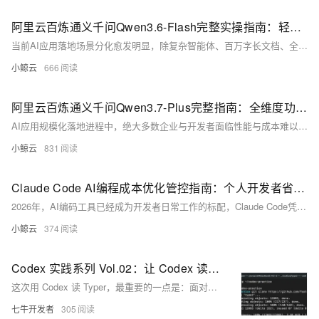
阿里云百炼通义千问Qwen3.6-Flash完整实操指南：轻量化旗舰功能特性、落地优势与分层优惠订阅方案详解
当前AI应用落地场景分化愈发明显，除复杂智能体、百万字长文档、全栈大型工程开发等高门槛业务外，大量企业存在高频轻量问答、实时客服对话、短文本批量生成、简单数据提取、前端实时交互等标准化轻量化需求。这类场景单日调用频次可达数万乃至数十万次，对接口响应延迟、单轮调用成本、并发承载能力有极高要求，若选用高规格旗舰模型会造成算力预算严重浪费，而普通基础轻量化模型又存在逻辑推理弱、工具调用不稳定、短文本输出质量差等短板。
小鲸云
666
阿里云百炼通义千问Qwen3.7-Plus完整指南：全维度功能特性、落地优势与优惠订阅方案实操手册
AI应用规模化落地进程中，绝大多数企业与开发者面临性能与成本难以平衡的核心难题：轻量化模型推理、图文解析、长文档处理能力不足，无法支撑中等复杂度智能体任务；旗舰级模型长期高频调用成本偏高，中小团队难以持续投入算力预算。依托自研通义千问技术体系打造的Qwen3.7-Plus，是阿里云百炼平台推出的中端全能型多模态大模型，精准填补轻量化模型与旗舰模型之间的市场空白，在保留百万级上下文、原生图文多模态、全链路工具调用、通用代码生成全套核心能力的基础上，大幅下调调用单价，适配个人开发者、小微创业团队、中小企业全层级使用需求。
小鲸云
831
Claude Code AI编程成本优化管控指南：个人开发者省钱实操全解
2026年，AI编码工具已经成为开发者日常工作的标配，Claude Code凭借强大的代码理解、重构、调试以及长上下文能力，受到大量个人开发者、自由职业者与小型技术团队的青睐。但基于Token的计费模式，让不少个人用户面临账单过高的问题，尤其是在长期高频使用的场景下，额外开销成为普遍困扰。随着Opus 4.8模型价格大幅下调67%，Claude Code的使用门槛进一步降低，与此同时，合理区分计费模式、选择适配模型、优化使用习惯，能够进一步压缩使用成本。本文结合2026年最新计费标准、真实账单拆解、模型选型逻辑、缓存优化、会话管理等内容，全面讲解Claude Code的成本管控方法，覆盖新手入
小鲸云
374
Codex 实践系列 Vol.02：让 Codex 读懂开源项目 Typer
这次用 Codex 读 Typer，最重要的一点是：面对一个新项目，第一步先别急着让它写代码。比较稳妥的做法，是先让 Codex 读目录、找入口、解释核心文件，再沿着一个具体功能追下去，最后通过测试理解项目如何验证行为。
七牛开发者
305