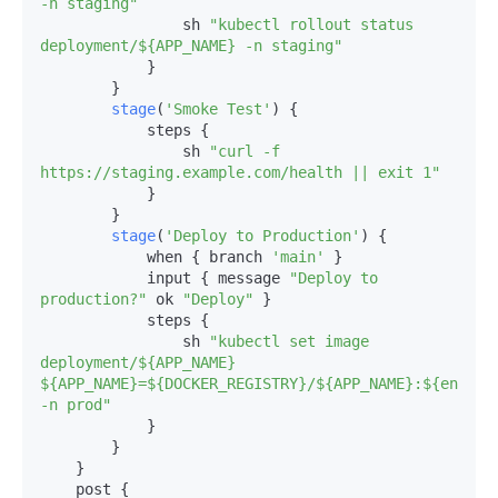
-n staging"
                sh 
"kubectl rollout status 
deployment/${APP_NAME} -n staging"
            }

        }

stage
(
'Smoke Test'
) {

            steps {

                sh 
"curl -f 
https://staging.example.com/health || exit 1"
            }

        }

stage
(
'Deploy to Production'
) {

            when { branch 
'main'
 }

            input { message 
"Deploy to 
production?"
 ok 
"Deploy"
 }

            steps {

                sh 
"kubectl set image 
deployment/${APP_NAME} 
${APP_NAME}=${DOCKER_REGISTRY}/${APP_NAME}:${env.BUI
-n prod"
            }

        }

    }

    post {
