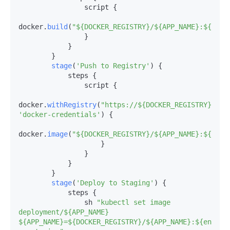
                script {

docker.
build
(
"${DOCKER_REGISTRY}/${APP_NAME}:${env.
                }

            }

        }

stage
(
'Push to Registry'
) {

            steps {

                script {

docker.
withRegistry
(
"https://${DOCKER_REGISTRY}"
, 
'docker-credentials'
) {

docker.
image
(
"${DOCKER_REGISTRY}/${APP_NAME}:${env.
                    }

                }

            }

        }

stage
(
'Deploy to Staging'
) {

            steps {

                sh 
"kubectl set image 
deployment/${APP_NAME} 
${APP_NAME}=${DOCKER_REGISTRY}/${APP_NAME}:${env.BUI