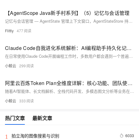
【AgentScope Java新手村系列】（5）记忆与会话管理
记忆与会话管理 — AgentState 管理上下文窗口，AgentStateStore 持久化，RuntimeContext.sessionId 隔离多用户会话。
Flittly
477
Claude Code自我进化系统解析：AI编程助手持久化记忆与行为学习实现方案
在日常使用Claude Code开展编程工作时，多数用户都会遇到一个普遍痛点：每开启一次全新会话，AI都会清空此前的对话内容、项目认知与个人编码习惯。此前沟通的项目架构、反复确认的代码规范、调试总结的经验教训都需要重新讲解，不仅耗费大量时间，还会降低整体开发效率。针对这一问题，业内技术团队基于Claude Code原生能力，搭建了一套完整的持久化记忆与自我进化系统，让这款AI编程助手能够跨会话留存信息、自主学习用户行为规律，逐步适配个人与团队的开发模式。本文将完整拆解这套系统的整体架构、核心模块、技术实现、运行流程以及落地效果，同时讲解设计思路与优化细节，为AI编程工具的深度定制提供参考。
小鲸云
299
阿里云百炼Token Plan全维度详解：核心功能、团队使用优势与AI生产力模型订阅实操指南
随着AI智能体、长文档解析、全栈代码开发、多模态图文分析等业务在企业内部常态化落地，绝大多数团队在大模型调用过程中暴露出一系列成本与管理痛点：按量付费模式账单波动剧烈，业务高峰期调用量激增导致月度预算严重超支；多员工共用模型资源时无法实现额度隔离，单人超额消耗会挤占整个团队算力；不同型号大模型单价差异大，切换模型后计费规则不统一，财务核算流程繁琐；算力高峰时段按量调用容易出现排队延迟、接口限流，影响业务系统稳定运行；团队缺乏统一的用量监控、权限分级、预算预警能力，AI资源使用处于无管控状态。
小鲸云
333
热门文章
最新文章
拍立淘的图像搜索与识别
6033
1