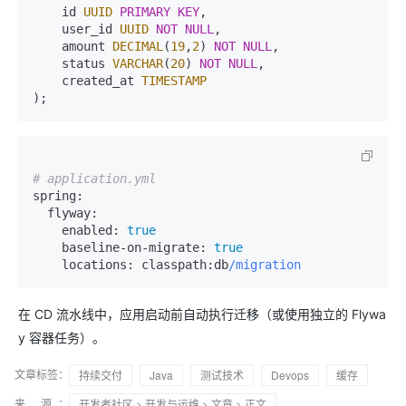
    id 
UUID
PRIMARY KEY
,

    user_id 
UUID
NOT
NULL
,

    amount 
DECIMAL
(
19
,
2
) 
NOT
NULL
,

    status 
VARCHAR
(
20
) 
NOT
NULL
,

    created_at 
TIMESTAMP
# application.yml
spring:
flyway:
enabled:
true
baseline-on-migrate:
true
locations:
 classpath:db
/migration
在 CD 流水线中，应用启动前自动执行迁移（或使用独立的 Flywa
y 容器任务）。
文章标签：
持续交付
Java
测试技术
Devops
缓存
来 源：
开发者社区
>
开发与运维
>
文章
> 正文