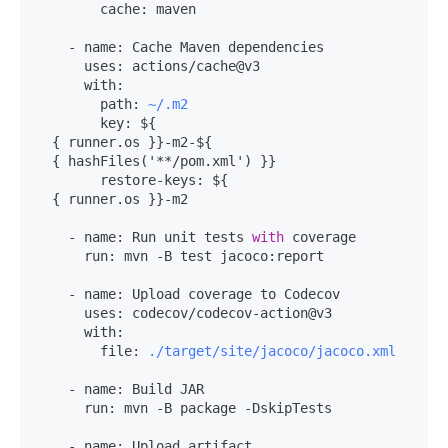
cache:
 maven

-
name:
 Cache Maven dependencies

uses:
 actions
/
cache@v3

with:
path:
~/.m2
key:
 ${

  { runner.os }}-m2-${

  { hashFiles('
*
*
/
pom.xml') }}

restore-keys:
 ${

  { runner.os }}-m2

-
name:
 Run unit tests 
with
 coverage

run:
 mvn 
-
B test jacoco:report

-
name:
 Upload coverage to Codecov

uses:
 codecov
/
codecov-action@v3

with:
file:
./target/site/jacoco/jacoco.xml
-
name:
 Build JAR

run:
 mvn 
-
B package 
-
DskipTests

-
name:
 Upload artifact
