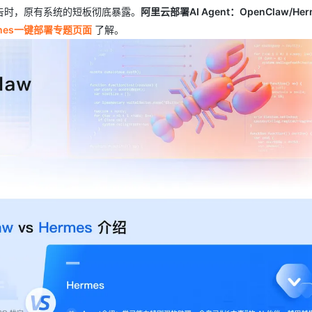
告时，原有系统的短板彻底暴露。
阿里云部署AI Agent：OpenClaw/Her
rmes一键部署专题页面
了解。
AI 应用
10分钟微调：让0.6B模型媲美235B模
多模态数据信
型
依托云原生高可用架构,实现Dify私有化部署
用1%尺寸在特定领域达到大模型90%以上效果
一个 AI 助手
超强辅助，Bol
即刻拥有 DeepSeek-R1 满血版
在企业官网、通讯软件中为客户提供 AI 客服
多种方案随心选，轻松解锁专属 DeepSeek