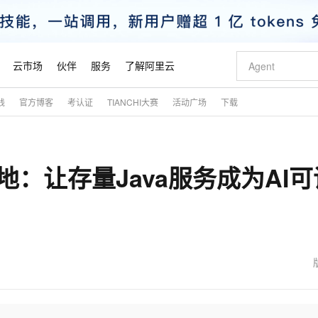
云市场
伙伴
服务
了解阿里云
践
官方博客
考认证
TIANCHI大赛
活动广场
下载
AI 特惠
数据与 API
成为产品伙伴
企业增值服务
最佳实践
价格计算器
AI 场景体
基础软件
产品伙伴合
阿里云认证
市场活动
配置报价
大模型
自助选配和估算价格
新方式
睿译宝，AI翻译排版一步到位
智启 AI 普惠权益
产品生态集成认证中心
企业支持计划
云上春晚
域名与网站
千问官方 MaaS 平台，为开发者和 Agent 而生，新用户赠送 1 亿 + tokens 额度
Qwen Aud
AI Coding
阿里云Maa
2026 阿里云
云服务器 E
为企业打
数据集
Windows
大模型认证
模型
NEW
NEW
度落地：让存量Java服务成为AI
交付可用成果
值低价云产品抢先购
上传文档即自动完成翻译和格式还原
至高享 1亿+免费 tokens，加速 Al 应用落地
提供智能易用的域名与建站服务
智能编程，一键
安全可靠、
产品生态伙伴
专家技术服务
云上奥运之旅
弹性计算合作
阿里云中企出
手机三要素
宝塔 Linux
全部认证
价格优势
有专属领域专家
GLM-5.2：长任务时代开源旗舰模型
阿里云 OPC 创新助力计划
千问大模型
即刻拥有 DeepS
AI 电商营销
对象存储 O
大模型
产品生态伙伴工作台
企业增值服务台
云栖战略参考
云存储合作计
云栖大会
身份实名认证
CentOS
训练营
推动算力普惠，释放技术红利
最高返9万
多领域专家智能体,一键组建 AI 虚拟交付团队
快速构建应用程序和网站，即刻迈出上云第一步
至高百万元 Token 补贴，加速一人公司成长
多元化、高性能、安全可靠的大模型服务
真正可用的 1M 上下文,一次完成代码全链路开发
轻松解锁专属 Dee
从图文生成到
云上的中国
数据库合作计
活动全景
短信
Docker
图片和
站式影视创作平台
Hermes Agent，打造自进化智能体
Token Plan 模型订阅计划
数字证书管理服务（原SSL证书）
5 分钟轻松部署
AI 广告创作
无影云电脑
企业成长
NEW
信息公告
看见新力量
云网络合作计
OCR 文字识别
JAVA
证享300元代金券
可视化编排打通从文字构思到成片全链路闭环
全托管，含MySQL、PostgreSQL、SQL Server、MariaDB多引擎
自主进化，持久记忆，越用越聪明
Qwen3.8-Max 首发尝鲜，限时加量 10 倍，夜间低至2折
实现全站HTTPS，呈现可信的WEB访问
图文、视频一
随时随地安
魔搭 Mode
Kimi-K3
HappyHors
NEW
loud
服务实践
官网公告
金融模力时刻
Salesforce O
版
发票查验
全能环境
Claude Code + GStack 打造工程团队
千问办公，限时限量积分加倍
Qoder
低代码高效构
AI 建站
短信服务
型
NEW
作计划
Kimi 最新旗舰模型，长程编程与推理利器
让文字生成流
计划
创新中心
魔搭 ModelSc
健康状态
理服务
让AI从“聊天伙伴”进化为能干活的“数字员工”
安装技能 GStack，拥有专属 AI 工程团队
你的AI工作搭子，覆盖日常办公高频场景
面向真实软件的智能体编程平台
0 代码专业建
客户案例
天气预报查询
操作系统
态合作计划