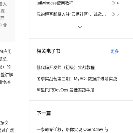
安全
tailwindcss使用教程
我要投诉
e-1.1-I2V
Cosyvoice-V3-Flash
4
着大
PolarDB
上云场景组合购
Milvus 弹性伸缩功能新增节
伴
数据
漫剧创作，剧本、分镜、视频高效生成
100%兼容MySQL、PostgreSQL，兼容Oracle，支持集中和分布式
覆盖90%+业务场景，专享组合折扣价
点支持范围
畅自然，细节丰富
高表现力语音合成大模型，语音克隆听感自然
VPN
我的博客即将入驻“云栖社区”，诚邀技
5
。而
术同仁一同入驻。
ernetes 版 ACK
云聚AI 严选权益
AI 原生数据库服务发布
SSL 证书
合企业
思科路由器的密码恢复
4
2V
Fun-ASR
，一键激活高效办公新体验
理容器应用的 K8s 服务
精选AI产品，从模型到应用全链提效
Agent 数据网关
文戏情感细腻自然，动作戏激烈拳拳到肉，实现更强表演能力
支持中英文自由切换，具备更强的噪声鲁棒性
堡垒机
有一种忙，叫做很有希望
6
AI 用量加速计划
云原生数据库 PolarDB
防火墙
、识别商机，让客服更高效、服务更出色。
深度优先搜索的图文介绍
新老同享，达量后返
Agentic Database 发布
3
相关电子书
更多
AI应用
主机安全
应用
壁垒。
议）的
低代码开发师（初级）实战教程
千问办公
NEW
AI 应用及服务市场
完整讲解
的智能体编程平台
一站式AI生产力平台
冬季实战营第三期：MySQL数据库进阶实战
业务查
AI 应用
伶鹊
阿里巴巴DevOps 最佳实践手册
企业级人与Agent协作平台，接入和调度多个数字员工
智能客服平台，对话机器人、对话分析、智能外呼
大模型
大模型服务平台百炼 - 全妙
自然语言处理
下一篇
应用创作平台
多模态内容创作工具，已接入 DeepSeek
数据标注
数据交
机器学习
一条命令迁移，帮你实现 OpenClaw 与
通过自然