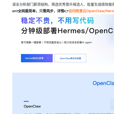
大模型解决方案
语言分析部门薪资结构、筛选优秀晋升候选人、批量生成绩效报
迁移与运维管理
ent全网最简单，只需两步，详情👉
访问阿里云OpenClaw/He
快速部署 Dify，高效搭建 
专有云
10 分钟在聊天系统中增加