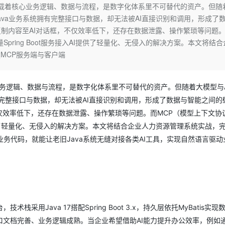
Deepseek-v4-pro
HappyHors
t系统承载着核心业务逻辑、数据与流程，是数字化体系里不可替代的资产。但随
同享
万小智 AI 建站低至 15元/月
Qoder CN
AI 短剧/漫剧
云原生数据库 
快递物流查询
WordPress
成为服务伙
高校合作
ava业务系统拥有完整接口与数据，却无法被AI直接识别和调用，形成了
点，立即开启云上创新
覆盖公网/内网、递归/权威、移动APP等全场景解析服务
送.CN域名，送备案服务码
基于千问大模型等，支持代码智能生成、研发智能问答
AI助力短剧
态智能体模型
旗舰 MoE 大模型，百万上下文与顶尖推理能力
图生视频，流
Ubuntu
制内容至AI对话框，不仅效率低下，还存在数据泄露、操作繁琐等问题
服务生态伙伴
云工开物
企业应用
Works
Night Plan 支持 Qwen 3.8-Max
云原生大数据计算服务 MaxCompute
AI 办公
容器服务 Kub
NEW
量Spring Boot服务接入AI提供了轻量化、无侵入的解决方案。本文将结
GLM-5.2
Wan2.7-T
Red Hat
30+ 款产品免费体验
Data Agent 驱动的一站式 Data+AI 开发治理平台
夜间 5 折，Qwen/Meoo/TokenPlan 客户专享
面向分析的企业级SaaS模式云数据仓库
AI智能应用
提供一站式管
科研合作
MCP服务端与客户端
视觉 Coding、空间感知、多模态思考等全面升级
1M上下文，专为长程任务能力而生
ERP
堂（旗舰版）
SUSE
智能客服
CRM
防护产品
2个月
自动承接线索
核心业务逻辑、数据与流程，是数字化体系里不可替代的资产。但随着大模型与
建站小程序
OA 办公系统
AI 应用构建
大模型原生
有完整接口与数据，却无法被AI直接识别和调用，形成了数据与智能之间的
力提升
仅效率低下，还存在数据泄露、操作繁琐等问题。而MCP（模型上下文协
财税管理
模板建站
Qoder
大模型服务平台百炼-应用模版
HOT
NEW
接入AI提供了轻量化、无侵入的解决方案。本文将结合企业人力资源管理系统实战，
面向真实软件
个人版上线、团队版降价；千问3.8-Max首发发尝鲜
丰富多元化的应用模版和解决方案
400电话
定制建站
业务代码，就能让老旧Java系统无缝对接各类AI工具，实现自然语言驱动
万有无界
大模型服务平台百炼-智能体
方案
广告营销
模板小程序
的模型效果
灵活可视化地构建企业级 Agent
定制小程序
秒悟
人工智能平台 PAI
APP 开发
云端极速 AI 
新一代 AI 视频生成模型，深度适配广告营销等场景
AI Native 的算法工程平台，一站式完成建模、训练、推理服务部署
建站系统
Java 17搭配Spring Boot 3.x，持久层依托MyBatis实现
文档完善、业务逻辑成熟。当企业希望借助AI能力提升办公效率，例如