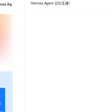
Hermes Agent 记忆互通！
mes Ag
息提取
与 AI 智能体进行实时音视频通话
从文本、图片、视频中提取结构化的属性信息
构建支持视频理解的 AI 音视频实时通话应用
t.diy 一步搞定创意建站
构建大模型应用的安全防护体系
通过自然语言交互简化开发流程,全栈开发支持
通过阿里云安全产品对 AI 应用进行安全防护