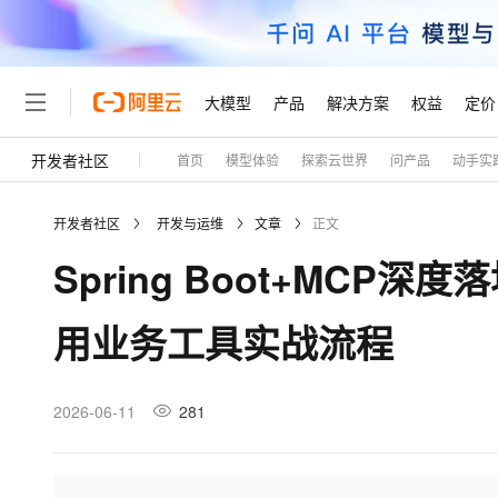
大模型
产品
解决方案
权益
定价
开发者社区
首页
模型体验
探索云世界
问产品
动手实
大模型
产品
解决方案
权益
定价
云市场
伙伴
服务
了解阿里云
精选产品
精选解决方案
普惠上云
产品定价
精选商城
成为销售伙伴
售前咨询
为什么选择阿里云
千问AI平台
开发者社区
开发与运维
文章
正文
了解云产品的定价详情
大模型服务平台百炼
千问办公，解锁你的工作
普惠上云 官方力荐
分销伙伴
在线服务
网站建设
什么是云计算
大
Spring Boot+MCP深
大模型服务与应用平台
企业级Agent产品，直接
云服务器38元/年起，超
咨询伙伴
多端小程序
技术领先
云上成本管理
售后服务
轻量应用服务器
Agency Agents：拥
官方推荐返现计划
大模型
精选产品
精选解决方案
Salesforce 国际版订阅
稳定可靠
用业务工具实战流程
管理和优化成本
推荐新用户得奖励，单订单
销售伙伴合作计划
自助服务
友盟天域
安全合规
人工智能与机器学习
AI
文本生成
云数据库 RDS
HappyHorse 打造一
云工开物
无影生态合作计划
在线服务
观测云
分析师报告
高校专属算力普惠，学生认
计算
互联网应用开发
2026-06-11
281
Qwen3.8-Max
HOT
Salesforce On Alibaba C
工单服务
Tuya 物联网平台阿里云
研究报告与白皮书
人工智能平台 PAI
快速拥有专属 OpenClaw
大模
Consulting Partner 合
大数据
容器
智能体时代全能旗舰模型
免费试用
短信专区
一站式AI开发、训练和推
蓝凌 OA
AI 大模型销售与服务生
现代化应用