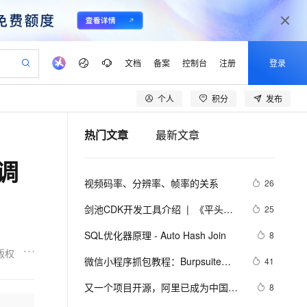
文档
备案
控制台
注册
登录
个人
积分
发布
验
作计划
器
AI 活动
专业服务
服务伙伴合作计划
开发者社区
加入我们
产品动态
服务平台百炼
阿里云 OPC 创新助力计划
热门文章
最新文章
一站式生成采购清单，支持单品或批量购买
io：打造专属 AI 语音助手
S产品伙伴计划（繁花）
峰会
CS
造的大模型服务与应用开发平台
一句话生成原生可编辑精美 PPT 文稿
AI 生产力先锋
Al MaaS 服务伙伴赋能合作
域名
博文
Careers
至高可申请百万元
Qwen3.8-Max 模型上线
可调
开启高性价比 AI 编程新体验
弹性可伸缩的云计算服务
Qwen-Audio-3.0-Realtime 端到端实时语音角色扮演
输入一句话想法, 轻松生成专业的 PPT
先锋实践拓展 AI 生产力的边界
Token 补贴，五大权
计划
海大会
伙伴信用分合作计划
商标
问答
社会招聘
视频码率、分辨率、帧率的关系
26
益加速 OPC 成功
eek-V4-Pro
SS
一键部署幻兽帕鲁游戏服务器
飞天发布时刻
HOT
Open Search 向量检索版支
划
备案
电子书
校园招聘
pSeek-V4-Pro
视频创作，一键激活电商全链路生产力
稳定、安全、高性价比、高性能的云存储服务
一键购买专属联机服务器，轻松开启游戏
所见，即是所愿
持视频检索 Pipeline 功能
更多支持
剑池CDK开发工具介绍  |  《平头哥
25
划
公司注册
镜像站
视频生成
语音识别与合成
剑池CDK快速上手指南》第一章
专属 QwenPaw
漫剧工坊：一站式动画创作平台
AI 实训营
HOT
应用身份服务 (IDaaS)
SQL优化器原理 - Auto Hash Join
8
合作伙伴培训与认证
划
上云迁移
站生成，高效打造优质广告素材
全接入的云上超级电脑
从聊天伙伴进化为能主动干活的本地数字员工
快速生产连贯的高质量长漫剧
从基础到进阶，Agent 创客手把手教你
OpenClaw 管理能力上线
版权
lScope
我要反馈
e-1.1-T2V
Qwen3-TTS-Flash
微信小程序抓包教程：Burpsuite版 
41
查询合作伙伴
n Alibaba Cloud ISV 合作
代维服务
建企业门户网站
10 分钟搭建微信、支付宝小程序
MaxCompute MaxFrame 提
附所需工具
畅细腻的高质量视频
离线语音合成大模型，多语言方言自适应，低延迟高稳定
创新加速
又一个项目开源，阿里已成为中国开
ope
登录合作伙伴管理后台
8
我要建议
站，无忧落地极速上线
以可视化方式快速构建移动和 PC 门户网站
国内短信简单易用，安全可靠，秒级触达，全球覆盖200+国家和地区。
高效部署网站，快速应用到小程序
供自动弹性内存功能
源的关键力量？