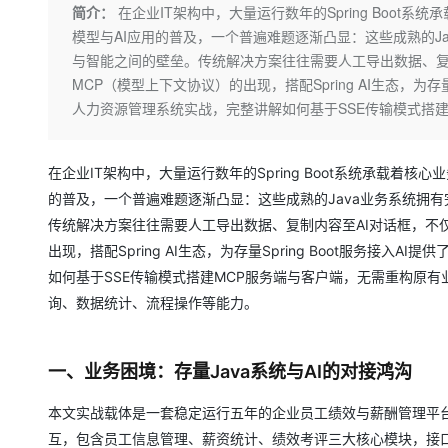
存储
天池大赛
Qwen3.7-Plus
简介：
在企业IT架构中，大量运行数年的Spring Boo
云解析DNS
解决方案免费试用 新老
电子合同
模型与AI应用的普及，一个普遍难题逐渐凸显：这些成熟的J
最高领取价值200元试用
能看、能想、能动手的多模
安全
网络与CDN
AI 算法大赛
畅捷通
与智能之间的壁垒。传统解决方案往往需要人工导出数据、复
大数据开发治理平台 Data
AI 产品 免费试用
网络
安全
云开发大赛
MCP（模型上下文协议）的出现，搭配Spring AI生态，为存
Qwen3-VL-Plus
Tableau 订阅
1亿+ 大模型 tokens 和 
人力资源管理系统实战，完整讲解如何基于SSE传输模式搭建
可观测
入门学习赛
中间件
AI空中课堂在线直播课
云防火墙
140+云产品 免费试用
上云与迁云
云原生的云上边界网络安全
产品新客免费试用，最长1
数据库
在企业IT架构中，大量运行数年的Spring Boot系统承载着
生态解决方案
大模型服务
企业出海
的普及，一个普遍难题逐渐凸显：这些成熟的Java业务系统拥
大模型ACA认证体验
大数据计算
助力企业全员 AI 认知与能
传统解决方案往往需要人工导出数据、复制内容至AI对话框，不
行业生态解决方案
千问AI平台-Token Plan
政企业务
媒体服务
出现，搭配Spring AI生态，为存量Spring Boot服务
开发者生态解决方案
如何基于SSE传输模式搭建MCP服务端与客户端，无需重构原有
企业服务与云通信
千问AI平台-模型体验
AI 开发和 AI 应用解决
询、数据统计、流程操作等能力。
在线体验全尺寸、多种模态
域名与网站
Happy 系列大模型
终端用户计算
一、业务困境：存量Java系统与AI的对接鸿沟
Serverless
本文实战载体是一套稳定运行五年的企业员工绩效与薪酬管理平台，技术栈采用
互，包含员工信息管理、薪资统计、绩效考评三大核心模块，接口
开发工具