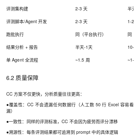
评测集构建
2-3 天
半天
评测脚本/Agent 开发
2-3 天
1-2 
跑批执行
同（平台执行）
同
结果分析 + 报告
半天-1天
10-2
单 Agent 全流程
~1.5 周
~1-2 
6.2 质量保障
CC 方案不仅更快，分析质量往往更高：
●覆盖性：CC 不会遗漏任何数据行（人工数 50 行 Excel 容易看
漏）
●一致性：同样的评测标准，CC 不会因为疲劳而评分漂移
●溯源性：每条评测结果都可追溯到 prompt 中的具体逻辑