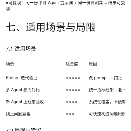
●可复现：同一份评测 Agent 提示词 + 同一份评测集 = 结果可复
现
七、适用场景与局限
7.1 适用场景
场景
适合度
原因
Prompt 迭代验证
⭐⭐⭐⭐⭐
改 prompt → 跑批
多 Agent 横向对比
⭐⭐⭐⭐⭐
统一指标框架 + 相同
新 Agent 上线前验收
⭐⭐⭐⭐
系统性覆盖，不依赖人
线上问题复盘
⭐⭐⭐
可快速构造问题用例验
7.2 局限与建议