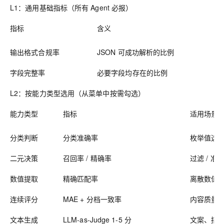
L1：通用基础指标（所有 Agent 必报）
指标
含义
输出格式合规率
JSON 可成功解析的比例
字段完整率
必要字段均存在的比例
L2：按能力类型选用（从菜单中按需勾选）
能力类型
指标
适用场景
分类判断
分类准确率
枚举值选
二元决策
召回率 / 精确率
过滤 / 准
数值提取
精确匹配率
离散数值
连续评分
MAE + 分档一致率
内容质量
文本生成
LLM-as-Judge 1-5 分
文案、描