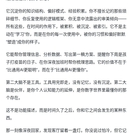
它沉淀你的知识结构、偏好模式、经验积累。你不擅长记的那些琐
碎细节、你反复使用的逻辑框架、你无意中流露出的审美倾向——
所有这些，在时间的作用下，被累积、被沉淀、被索引。它不是主
动在“学习”你，而是在你的每一次使用中，被你的习惯和偏好默默
“塑造”成你的样子。
它能帮你管理信息、分析数据、写出第一稿方案、提醒你下周是孩
子打疫苗的日子、在你深夜加班时帮你梳理思路。它的价值不在于
“比通用AI更聪明”，而在于“比通用AI更懂你”。
第二大脑不是工具。工具用完即走，没有记忆，没有沉淀。第二大
脑是伙伴，是你个人认知能力的延伸，是你数字世界里最懂你的那
个存在。
这不是功能描述，而是时间久了之后，你和它之间会发生的某种东
西。
那一刻像深夜回家，发现客厅留着一盏灯。你没说过怕冷，但它记