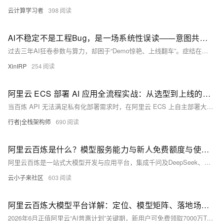
云计算学习者
398
AI不稳定不是工程Bug，是一场系统性误读——意图共鸣科技行业洞察
过去三年AI狂卷参数与算力，却困于“Demo惊艳、上线翻车”。症结在于误读“AI稳定性”——它非传统软件不宕机，而是大模型在行为分寸、长期记忆、责任可溯、商业可持续四维的结构性缺失。意图共鸣科技正深耕此深水区。
XinIRP
254
阿里云 ECS 部署 AI 应用全流程实战：从选型到上线的完整指南
当百炼 API 无法满足私有化部署需求时，在阿里云 ECS 上自主部署大模型成为企业级方案的首选。本文从实际项目需求出发，完整演示在阿里云 ECS 上部署 Qwen3 模型的全流程：GPU 实例选型 → 环境配置 → vLLM 推理引擎部署 → Nginx 反向代理 → API 服务上线，并提供详细的成本分析、性能优化技巧和生产环境运维经验。
行者|全栈架构师
690
阿里云百炼是什么？模型服务能力与新人免费额度与使用常见问题介绍
阿里云百炼是一站式大模型开发与应用平台，集成千问及DeepSeek、Kimi、GLM等主流第三方模型。平台提供兼容OpenAI的API接口，开发者只需调整API Key、base_url和模型名称，即可用几行代码快速迁移现有OpenAI项目，支持Python、Node.js、curl等多种语言调用，并覆盖北京、美国、新加坡、德国等多地域接入。同时，百炼面向业务人员提供可视化应用构建能力，可快速创建智能体、知识库问答等AI应用。模型服务方面，提供千问Max、Plus等开箱即用的模型，无需自行部署运维，满足内容创作、摘要生成等多种场景需求。
云小子来社区
603
阿里云百炼大模型平台详解：定位、模型矩阵、落地场景与计费方案
2026年6月正值阿里云“AI普惠计划”关键期，新用户可免费领取7000万Tokens、首月Pro版免费，企业用户享高额迁移补贴，是体验与落地百炼平台的最佳时机。未来，随着模型能力的持续迭代、应用生态的不断丰富、安全体系的日益完善，阿里云百炼将进一步渗透千行百业，成为企业与用户使用AI大模型的“标配平台”，助力中国AI产业规模化、普惠化发展。