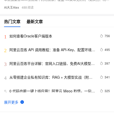
AI大王Alex
488
热门文章
最新文章
如何查看Oracle客户端版本
756
1
阿里云百炼 API 调用教程：准备 API-Key、配置环境变
495
2
量和调用 API 流程
阿里云百炼平台详解：官网入口链接、免费AI大模型领
397
3
取及常见问题解答FAQ
从零搭建企业私有知识库：RAG + 大模型实战（附完
341
4
整代码）
0 代码也能一键上线应用！阿里云 Meoo 秒悟，一句话
325
5
生成网站 / 小程序全链路开发工具
阿里云百炼Token Plan三大档位详解：Credits计费规
303
6
则、Token换算与团队选型指南