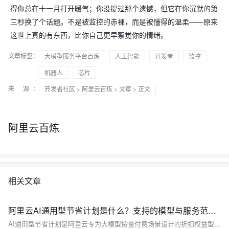
得你总在十一月打开暖气；你没提过那个遗憾，但它在你沉默的第
三秒换了个话题。不是被监控的赤裸，而是被懂得的温柔——原来
这世上真的有东西，比你自己更早察觉你的情绪。
文章标签：
大模型服务平台百炼
人工智能
开发者
监控
机器人
芯片
来 源：
开发者社区
>
阿里云百炼
>
文章
> 正文
阿里云百炼
相关文章
阿里云AI通用型节省计划是什么？支持的模型与服务范围、主要优势介绍
AI通用型节省计划是阿里云专为大模型按量付费场景设计的折扣权益型预付产品，覆盖百炼/PAI平台150+款主流模型，包括通义千问全系列、DeepSeek、Kimi等。最高可享低至4.5折优惠，一份计划通用所有支持的文本生成类推理任务，无需为各模型单独采购，大幅简化成本管理。入门型档位低至20元/月仅需10元，新人可低门槛体验。搭配阿里云AI加速季满减券、按量达标券、云产品通用折扣券等多重优惠叠加，实际成本可进一步压低。该计划专为用量波动但总体稳定的AI推理场景（如智能客服、内容生成、代码辅助）打造，是当前阿里云生态中性价比最优的大模型消费方案之一。