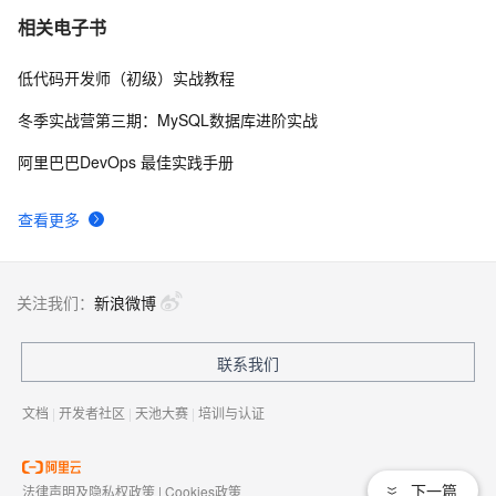
千问办公 QwenWork 深度解析：基于 Qwen3.8 大模
273
7
相关电子书
型，六大核心能力重构企业全自动化工作流
低代码开发师（初级）实战教程
阿里云百炼上线DeepSeek-V4：API 价格与官网一致，
261
8
百万Tokens输入最低1元、输出最低2元
冬季实战营第三期：MySQL数据库进阶实战
阿里云百炼大模型服务平台文本、图像、音频、视频等
239
9
阿里巴巴DevOps 最佳实践手册
主要模型与能力介绍
打造你的赛博女友/男友 —— AstrBot 完全指南
223
10
查看更多
关注我们：
新浪微博
联系我们
文档
|
开发者社区
|
天池大赛
|
培训与认证
下一篇
法律声明及隐私权政策
|
Cookies政策