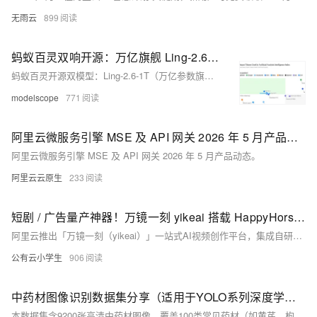
无雨云
899
蚂蚁百灵双响开源：万亿旗舰 Ling-2.6-1T 与 高效 Agent 主力 Ling-2.6-flash
蚂蚁百灵开源双模型：Ling-2.6-1T（万亿参数旗舰）专注复杂任务多步执行与高智效比；Ling-2.6-flash（104B/7.4B激活）主打极致推理速度与Agent场景，Token效率达业界领先。二者兼顾“强智能”与“真落地”，全面支持生产级AI工作流。
modelscope
771
阿里云微服务引擎 MSE 及 API 网关 2026 年 5 月产品动态
阿里云微服务引擎 MSE 及 API 网关 2026 年 5 月产品动态。
阿里云云原生
233
短剧 / 广告量产神器！万镜一刻 yikeai 搭载 HappyHorse1.1，故事板 + 无限画布打通全链路 AI 视频生产
阿里云推出「万镜一刻（yikeai）」一站式AI视频创作平台，集成自研HappyHorse1.1大模型，首创“AI故事板+无限画布”双引擎，实现剧本→分镜→视频全自动流转；支持角色统一、动作连贯、音画同步、团队协作与资产管控，助力短剧、电商种草、品牌广告高效量产。
公有云小学生
906
中药材图像识别数据集分享（适用于YOLO系列深度学习分类检测任务）
本数据集含9200张高清中药材图像，覆盖100类常见药材（如黄芪、枸杞子、天麻等），已按YOLO标准格式划分训练集（8000张）与验证集（1200张），支持分类、检测及多模态任务，适配YOLO/ResNet/ViT等模型，助力中药AI识别研发。