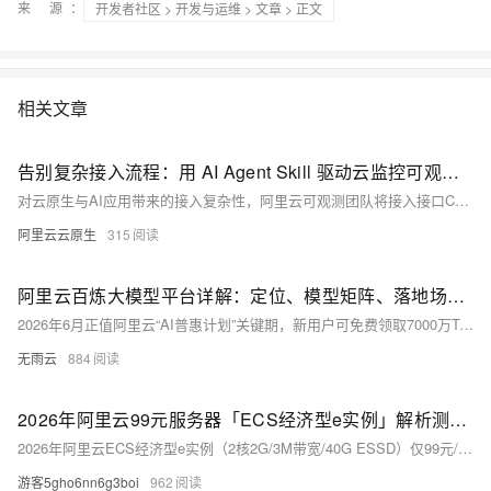
来 源：
开发者社区
>
开发与运维
>
文章
> 正文
相关文章
告别复杂接入流程：用 AI Agent Skill 驱动云监控可观测接入
对云原生与AI应用带来的接入复杂性，阿里云可观测团队将接入接口CLI化，并提供开箱即用的Skill，支持主流的APM和AI应用高效接入，用户仅需自然语言描述即可完成自动化接入，显著降低运维门槛。
阿里云云原生
315
阿里云百炼大模型平台详解：定位、模型矩阵、落地场景与计费方案
2026年6月正值阿里云“AI普惠计划”关键期，新用户可免费领取7000万Tokens、首月Pro版免费，企业用户享高额迁移补贴，是体验与落地百炼平台的最佳时机。未来，随着模型能力的持续迭代、应用生态的不断丰富、安全体系的日益完善，阿里云百炼将进一步渗透千行百业，成为企业与用户使用AI大模型的“标配平台”，助力中国AI产业规模化、普惠化发展。
无雨云
884
2026年阿里云99元服务器「ECS经济型e实例」解析测评，超高性价比
2026年阿里云ECS经济型e实例（2核2G/3M带宽/40G ESSD）仅99元/年，新老用户同享，续费不涨价。搭载Intel Xeon Platinum处理器（主频2.5GHz），支持轻量建站、开发测试等场景，性价比极高。阿里云99元服务器活动：https://t.aliyun.com/U/OTnSAH
游客5gho6nn6g3boi
962