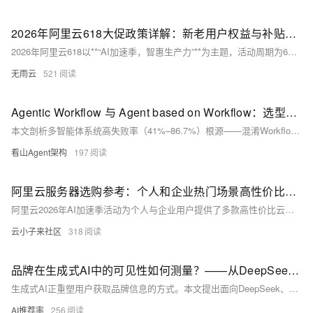
2026年阿里云618大促政策详解：新老用户权益与补贴规则
2026年阿里云618以**“AI加速季，智惠生产力”**为主题，活动周期为6月1日至6月30日，为期30天，是阿里云年度力度最大的云产品促销活动。本次大促投入**5亿元算力补贴**，覆盖轻量应用服务器、ECS云服务器、GPU高性能实例、数据库、AI大模型、存储与CDN等全品类产品，构建“新客秒杀、老客同价、企业补贴、AI特惠”的完整优惠体系。政策层面打破行业“首年低价、次年涨价”的痛点，推出**续费同价至2029年**、**新老用户权益互通**、**企业迁云高额补贴**等核心规则，同时将AI产品纳入优惠核心，通义千问主力模型直降97%，GPU实例低至1.5折。本文从活动基础信息、核心优惠政策
无雨云
521
Agentic Workflow 与 Agent based on Workflow：选型踩坑实录与六维决策框架
本文剖析多智能体系统高失败率（41%–86.7%）根源——混淆Workflow（人控、确定性）与Agent（AI控、概率性）。基于Anthropic框架与真实案例，提出六维选型验收法：本质、验收、排障、演进、成本、落地，助力企业规避“伪Agent”陷阱，实现智能体工程范式升级。
看山Agent架构
197
阿里云服务器选购参考：个人和企业热门场景高性价比云服务器配置与活动价格
阿里云2026年AI加速季活动为个人与企业用户提供了多款高性价比云服务器。个人站长推荐38元/年轻量应用服务器（2核2G）入门，99元/年经济型e实例和199元/年u1实例满足进阶需求，支持AI应用快速部署。企业用户可根据场景选择：初期展示站推荐经济型e实例或u2i实例，品牌官网选4核8G u2i或g9i，视频购物类选4核16G u2i或8核16G c9i，游戏软件类选8核32G g9i或8核64G r9i。
云小子来社区
318
品牌在生成式AI中的可见性如何测量？——从DeepSeek到豆包的跨平台监测方法论
生成式AI正重塑用户获取品牌信息的方式。本文提出面向DeepSeek、豆包等对话式AI的品牌监测新框架，聚焦三大核心指标（提及率、推荐率、引用率）与四大辅助指标，通过标准化问题集、去个性化采样及跨平台归一化，实现可复现、可比对的AI心智评估。（239字）
AI推荐率
256