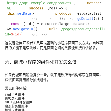
'https://api.example.com/products'
,
method
:
'GET'
,
success
:
(
res
) =>
{
this
.
setData
({
products
: res.
data
.
list
|| []
});
}
});
},
goDetail
(
e
) {
const
{ id } = e.
currentTarget
.
dataset
;
wx.
navigateTo
({
url
:
`/pages/product/detail?
id=
${id}
`
});
}
});
这就是微信开发者工具里最基础的小程序页面开发方式。商城项
目的关键不是语法难，而是页面之间的数据流和接口依赖多。
六、商城小程序的组件化开发怎么做
如果商城项目稍微复杂一些，就不建议所有结构都写在页面里。
应该把高复用部分抽成组件。
常见组件包括：
商品卡片组件
价格展示组件
SKU 选择弹窗组件
底部购买栏组件
地址卡片组件