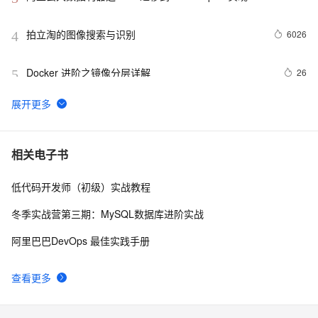
态分区
拍立淘的图像搜索与识别
6026
4
Docker 进阶之镜像分层详解
26
5
GET 请求和 POST 请求的安全性有何区别？
10
6
hdu 3015 Disharmony Trees
559
7
相关电子书
低代码开发师（初级）实战教程
perl--CGI编程之Apache服务器安装配置
437
8
冬季实战营第三期：MySQL数据库进阶实战
如何绑定多个action到一个slot
456
9
阿里巴巴DevOps 最佳实践手册
结构struct(值类型)在实际应用要注意的二点:
620
10
查看更多