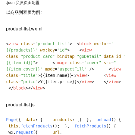
.json
负责页面配置
以商品列表页为例：
product-list.wxml
<
view
class
=
"product-list"
>
<
block
wx:for
=
"
{{products}}"
wx:key
=
"id"
>
<
view
class
=
"product-card"
bindtap
=
"goDetail"
data-id
=
"
{{item.id}}"
>
<
image
class
=
"cover"
src
=
"
{{item.cover}}"
mode
=
"aspectFill"
/>
<
view
class
=
"title"
>
{{item.name}}
</
view
>
<
view
class
=
"price"
>
¥{{item.price}}
</
view
>
</
view
>
</
block
>
</
view
>
product-list.js
Page
({
data
: {
products
: []
},
onLoad
() {
this
.
fetchProducts
();
},
fetchProducts
() {
wx.
request
({
url
: