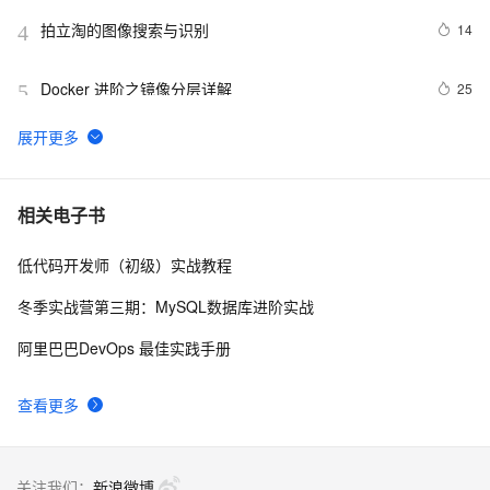
拍立淘的图像搜索与识别
14
4
Docker 进阶之镜像分层详解
25
5
GET 请求和 POST 请求的安全性有何区别？
9
6
hdu 3015 Disharmony Trees
558
7
相关电子书
低代码开发师（初级）实战教程
perl--CGI编程之Apache服务器安装配置
1
8
冬季实战营第三期：MySQL数据库进阶实战
如何绑定多个action到一个slot
456
9
阿里巴巴DevOps 最佳实践手册
结构struct(值类型)在实际应用要注意的二点:
620
10
查看更多
关注我们：
新浪微博