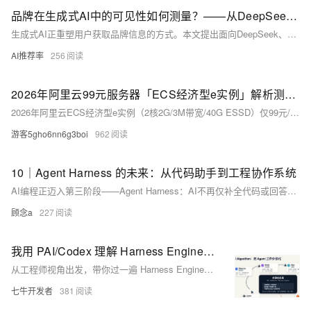
品牌在生成式AI中的可见性如何测量？——从DeepSeek到豆包的跨平台监测方法论
生成式AI正重塑用户获取品牌信息的方式。本文提出面向DeepSeek、豆包等对话式AI的品牌监测新框架，聚焦三大核心指标（提及率、推荐率、引用率）与四大辅助指标，通过标准化问题集、去个性化采样及跨平台归一化，实现可复现、可比对的AI心智评估。（239字）
AI推荐率
256
2026年阿里云99元服务器「ECS经济型e实例」解析测评，超高性价比
2026年阿里云ECS经济型e实例（2核2G/3M带宽/40G ESSD）仅99元/年，新老用户同享，续费不涨价。搭载Intel Xeon Platinum处理器（主频2.5GHz），支持轻量建站、开发测试等场景，性价比极高。阿里云99元服务器活动：https://t.aliyun.com/U/OTnSAH
游客5gho6nn6g3boi
962
10｜Agent Harness 的未来：从代码助手到工程协作系统
AI编程正迈入第三阶段——Agent Harness：AI不再仅补全代码或回答问题，而是深度融入研发全流程——读仓库、改文件、跑测试、连工具、协作者。未来核心在于“可治理的工程协作”，而非单纯自动化。（239字）
顾念a
227
我用 PAI/Codex 理解 Harness Engineering：Agent 工作环境到底怎么搭
从工程师视角出发，带你过一遍 Harness Engineering
七牛开发者
381