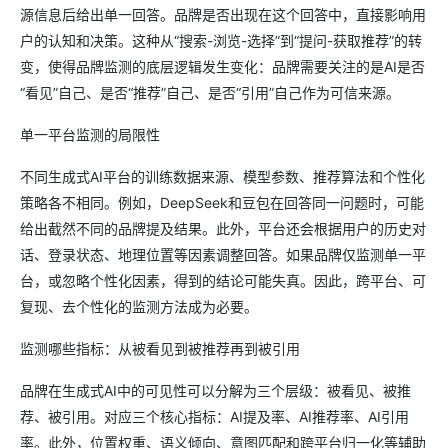
源信息后给出单一回答。品牌是否出现在这个回答中，直接影响用
户的认知和决策。这种从“搜索-浏览-选择”到“提问-获取推荐”的转
变，使得品牌监测的底层逻辑发生变化：品牌需要关注的是AI是否
“看见”自己、是否“推荐”自己、是否“引用”自己作为可信来源。
单一平台监测的局限性
不同生成式AI平台的训练数据来源、模型参数、推荐算法和个性化
策略各不相同。例如，DeepSeek和豆包在回答同一问题时，可能
给出截然不同的品牌提及结果。此外，平台还会根据用户的历史对
话、登录状态、地理位置等因素调整回答。如果品牌仅监测单一平
台，或忽略个性化因素，得到的结论可能失真。因此，跨平台、可
复现、去个性化的监测方法成为必要。
监测哪些指标：从被看见到被推荐再到被引用
品牌在生成式AI中的可见性可以分解为三个层级：被看见、被推
荐、被引用。对应三个核心指标：AI提及率、AI推荐率、AI引用
率。此外，位置权重、语义倾向、意图匹配和跨平台归一化等辅助