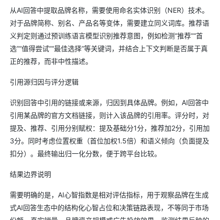
从AI回答中提取品牌名称，需要使用命名实体识别（NER）技术。
对于品牌简称、别名、产品名等变体，需要建立同义词库。推荐语
义判定则通过预训练语言模型识别推荐意图，例如检测“推荐”“首
选”“值得尝试”“最佳选择”等关键词，并结合上下文判断是否属于真
正的推荐，而非中性描述。
引用源归因与评分逻辑
识别回答中引用的链接或来源，归因到具体品牌。例如，AI回答中
引用某品牌的官方文档链接，则计入该品牌的引用率。评分时，对
提及、推荐、引用分别赋权：提及基础分1分，推荐加2分，引用加
3分。同时考虑位置权重（首位加权1.5倍）和语义倾向（负面提及
扣分）。最终输出归一化分数，便于跨平台比较。
结果边界说明
需要明确的是，AI心智指数是相对评估指标，用于观察品牌在生成
式AI回答生态中的结构化心智占位和决策链路表现，不等同于市场