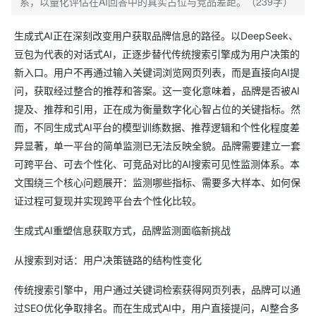
系，以量化评估在AI回答中的真实占位与竞品差距。（239字）
生成式AI正在深刻改变用户获取品牌信息的路径。以DeepSeek、
豆包为代表的对话式AI，正逐步替代传统搜索引擎成为用户决策的
新入口。用户不再通过输入关键词浏览网页列表，而是直接向AI提
问，获取经过整合的推荐和答案。这一变化意味着，品牌是否被AI
提及、推荐和引用，正在成为衡量数字化心智占位的关键指标。然
而，不同生成式AI平台的模型训练数据、推荐逻辑和个性化程度差
异显著，单一平台的简单监测已无法反映全貌。品牌需要建立一套
可跨平台、可去个性化、可竞品对比的AI搜索可见性监测体系。本
文围绕三个核心问题展开：监测哪些指标、需要多大样本、如何保
证过程可复现并实现跨平台去个性化比较。
生成式AI重塑信息获取方式，品牌监测面临新挑战
从搜索到对话：用户决策链路的结构性变化
传统搜索引擎中，用户通过关键词检索获得网页列表，品牌可以通
过SEO优化争取排名。而在生成式AI中，用户直接提问，AI整合多