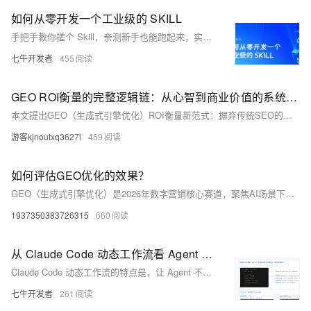
如何从零开发一个工业级的 SKILL
手把手教你搓个 Skill，亲测新手也能跑起来，实操党可以直接冲～
七牛开发者
455
GEO ROI衡量的完整逻辑链：从心智到商业价值的系统化方法
本文提出GEO（生成式引擎优化）ROI衡量新范式：摒弃传统SEO的排名点击逻辑，转向“被AI引用与信任”的心智份额评估。构建“定义有效→设定基准→全链路指标→ROI计算→决策迭代”五步逻辑链，强调答案引用率、权威信源占比、高质量转化率等核心指标，实现影响力到商业价值的科学转化。
游客kjnoutxq3627i
459
如何评估GEO优化的效果？
GEO（生成式引擎优化）是2026年数字营销核心赛道，聚焦AI场景下品牌曝光、信息准确与商业转化的量化评估。区别于传统SEO，其构建覆盖“AI可见—信息准确—用户转化—合规生态”的六维指标体系，强调数据可追踪、结果可验证、策略可迭代，助力企业实现AI流量高效转化。（239字）
1937350383726315
660
从 Claude Code 动态工作流看 Agent Harness 设计
Claude Code 动态工作流的特点是，让 Agent 不只是在一个对话里完成任务，而是可以为当前任务临时搭出一套执行框架。当我们理解了这套执行框架，也就能更好地理解 Agent Harness 是什么，它到底在解决什么问题。
七牛开发者
261