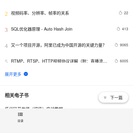
视频码率、分辨率、帧率的关系
22
2
SQL优化器原理 - Auto Hash Join
413
3
又一个项目开源，阿里已成为中国开源的关键力量？
9065
4
RTMP、RTSP、HTTP视频协议详解（附：直播流地
6005
5
址、播放软件）
谷歌CEO皮查伊：对重返中国持开放态度
753
6
C语言项目参考解答：全正整数后再计算
655
7
相关电子书
下一篇
低代码开发师（初级）实战教程
俗人解读 三维渲染 的工作过程
657
8
冬季实战营第三期：MySQL数据库进阶实战
目录
国土档案管理信息系统【档案著录】-他项权利类档案
581
9
阿里巴巴DevOps 最佳实践手册
著录