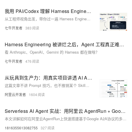
我用 PAI/Codex 理解 Harness Engineering：Agent 工作环境到底怎么搭
从工程师视角出发，带你过一遍 Harness Engineering
七牛开发者
383
Harness Engineering 被讲烂之后，Agent 工程真正难的是什么？
看 Anthropic、OpenAI、Gemini 的 Harness 都在做啥？
七牛开发者
476
从玩具到生产力：用真实项目讲透 AI Agent 的 Harness Engineering
这篇文章不讲 Prompt 技巧，也不推销某个 Skill，只想说清两件事——在企业工程环境里，如何把大模型 Harness（约束与治理）成一个能持续参与交付的协作者；以及大模型时代，程序员为什么正在从“亲手写代码的人”迁移成“定义目标、控节奏、做验收的人”。（文章内容基于作者个人技术实践与独立思考，旨在分享经验，仅代表个人观点。）
阿里云开发者
1604
Serverless AI Agent 实战：用阿里云 AgentRun + Google ADK 搭建多智能体协同工作流
本文详解如何在阿里云AgentRun上快速搭建基于Google A2A协议的多Agent竞品分析系统：搜索、分析、报告三个专业Agent通过Serverless架构协同工作，内置百炼大模型与NAS共享存储，开箱即用、按量计费，显著降低多Agent落地门槛。
1816355613082755
327