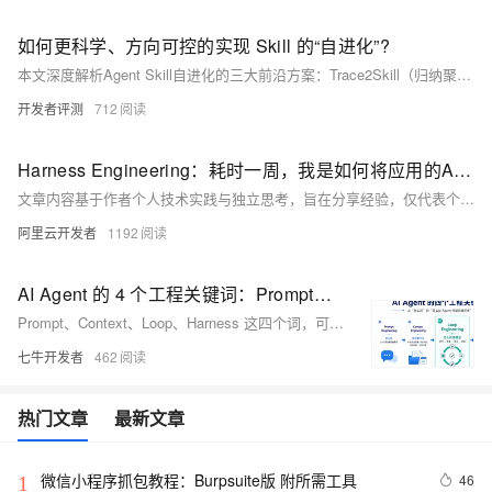
如何更科学、方向可控的实现 Skill 的“自进化”?
本文深度解析Agent Skill自进化的三大前沿方案：Trace2Skill（归纳聚合）、EvoSkill（自验证选择）和SkillOpt（类模型训练）。三者分别从群体经验提炼、闭环验证筛选、参数化优化视角，解决单轨迹偏差、质量不稳、冗余低效等痛点，推动Skill构建从“人工调试”迈向“科学工程”。
开发者评测
712
Harness Engineering：耗时一周，我是如何将应用的AI Coding率提升至90%的
文章内容基于作者个人技术实践与独立思考，旨在分享经验，仅代表个人观点。
阿里云开发者
1192
AI Agent 的 4 个工程关键词：Prompt、Context、Loop、Harness 到底是什么？
Prompt、Context、Loop、Harness 这四个词，可以看成 AI Agent 工作流里的四个关注点：怎么问、给它看什么、怎么持续推进，以及在哪里安全运行。 其中，Loop Engineering，重点关注“持续推进”这一环节。它关心的是，如何把原本由人一轮轮推动的“提示—执行—检查—修正”过程，设计成一个清晰、可控、容易沉淀经验的循环。 这也是 AI Agent 从“能回答问题”，走向“能完成任务”时，一个很关键的变化。
七牛开发者
462
热门文章
最新文章
微信小程序抓包教程：Burpsuite版 附所需工具
46
1