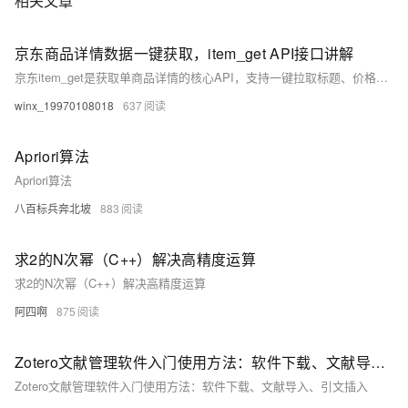
相关文章
京东商品详情数据一键获取，item_get API接口讲解
京东item_get是获取单商品详情的核心API，支持一键拉取标题、价格、SKU、库存、详情HTML等结构化数据，适用于反向海淘、代购、ERP同步及比价分析等场景，分基础版与完整版，需认证授权后调用。（239字）
winx_19970108018
637
Apriori算法
Apriori算法
八百标兵奔北坡
883
求2的N次幂（C++）解决高精度运算
求2的N次幂（C++）解决高精度运算
阿四啊
875
Zotero文献管理软件入门使用方法：软件下载、文献导入、引文插入
Zotero文献管理软件入门使用方法：软件下载、文献导入、引文插入