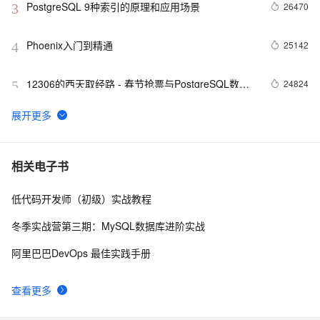
PostgreSQL 9种索引的原理和应用场景
26470
3
Phoenix入门到精通
25142
4
12306的西天取经路 - 春节抢票与PostgreSQL数据
24824
5
库设计思考
PostgreSQL 触发器用法详解 - 1
21137
6
Apache Cassandra 简介
19495
7
相关电子书
低代码开发师（初级）实战教程
PostgreSQL 百亿地理位置数据 近邻查询性能
17051
8
冬季实战营第三期：MySQL数据库进阶实战
再谈全局网HBase八大应用场景
15543
9
阿里巴巴DevOps 最佳实践手册
PostgreSQL 1000亿数据量 正则匹配 速度与激情
14524
10
查看更多