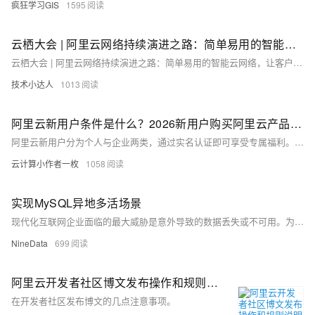
疯狂学习GIS
1595
云栖大会 | 阿里云网络持续演进之路：简单易用的智能云网络，让客户专注业务创新
云栖大会 | 阿里云网络持续演进之路：简单易用的智能云网络，让客户专注业务创新
技术小达人
1013
阿里云新用户条件是什么？2026新用户购买阿里云产品有哪些优惠政策？
阿里云新用户分为个人与企业两类，通过实名认证即可享受专属福利。2026年优惠方案丰富：新用户可领取无门槛优惠券（如学生300元券）、满减券及算力补贴；云服务器ECS推出多款特惠实例，如轻量应用服务器年付89元起，经济型e实例99元/年，u1实例199元/年；数据库与存储产品提供首购折扣，RDS低至3折，OSS存储包首年3折；更有50余款产品免费试用，覆盖计算、存储、安全等场景，助力新用户低成本上云。
云计算小作者一枚
1058
实现MySQL异地多活场景
现代化互联网企业面临的最大威胁是意外导致的数据丢失或不可用。为应对这一挑战，企业通常采用“主从高可用”架构，但单一机房内的高可用仍存风险。真正的高可用需通过“跨机房容灾”或“异地容灾”实现。异地容灾将服务器部署在不同地域的机房中，确保一处受灾时，其他机房能迅速接管业务。更进一步的“异地多活”方案则让各节点同步处理业务流量，确保数据一致性，提高资源利用率。NineData 提供了实现这一方案的强大工具。
NineData
699
阿里云开发者社区博文发布操作和规则说明
在开发者社区发布博文的几点注意事项。