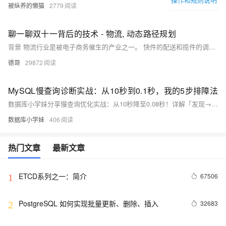
被纵养的懒猫
2779
聊一聊双十一背后的技术 - 物流, 动态路径规划
背景 物流行业是被电子商务催生的产业之一。 快件的配送和揽件的调度算法是物流行业一个非常重要的课题，直接关系到配送或揽件的时效，以及物流公司的运作成本。 好的算法，可以提高时效，降低成本，甚至可以更好的调动社会资源，就像滴滴打车一样，也许能全民参与哦。 以后也许上班路途还
德哥
29872
MySQL慢查询诊断实战：从10秒到0.1秒，我的5步排障法
数据库小学妹分享慢查询优化实战：从10秒降至0.08秒！详解「发现→收集→分析→优化→验证」5步排障法，覆盖慢日志配置、EXPLAIN进阶、索引失效场景、JOIN与分页优化等核心技巧，附真实案例与速查表。
数据库小学妹
406
热门文章
最新文章
ETCD系列之一：简介
67506
1
PostgreSQL 如何实现批量更新、删除、插入
32683
2