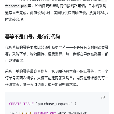
里，轮询间隔和超时阈值按线路可调。日本线采购
fig/cron.php
通常当天完成，阈值设8小时；美国线供应商响应慢，放宽到24小
时比较合理。
幂等不是口号，是每行代码
代购系统的幂等要求比普通电商更严苛——不是只有支付回调要幂
等，采购下单、物流回传、运费重算，每一步都在异步链路里，都
可能被重试。
采购下单的幂等最容易翻车。1688的API本身不保证幂等，同一个
订单号发两次请求，大概率创建两张采购单。需要在请求前先写一
张防重表，唯一索引约束订单号加采购请求ID。
CREATE TABLE
 `purchase_request` (

`id` 
bigint
PRIMARY KEY
 AUTO_INCREMENT,
