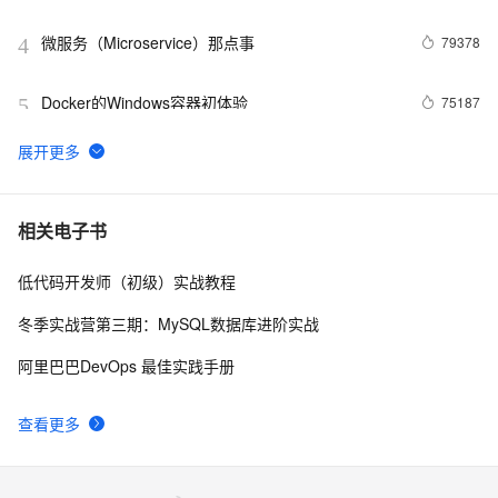
微服务（Microservice）那点事
79378
4
Docker的Windows容器初体验
75187
5
3分钟，了解阿里云热门开发者工具 Cloud Toolkit
74624
6
Docker学习路线图 (持续更新中)
61964
7
相关电子书
低代码开发师（初级）实战教程
利用Zipkin对Spring Cloud应用进行服务追踪分析
56991
8
冬季实战营第三期：MySQL数据库进阶实战
当 Kubernetes 遇到阿里云
52022
9
阿里巴巴DevOps 最佳实践手册
基于Docker容器的，Jenkins、GitLab构建持续集成
48084
10
查看更多
CI