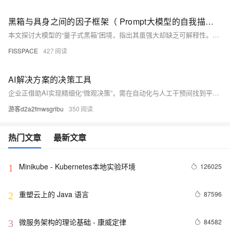
黑箱与具身之间的因子框架（ Prompt大模型的自我描述 系列五）
本文探讨大模型的“量子式黑箱”困境，指出其虽强大却缺乏可解释性。作者提出“因子框架”，以结构性推理替代概率坍缩，实现因果可控；并重新定义多模态，从“模态互通”走向“因子统一”。最终指向具身智能的真正起点：让AI在逻辑中融合感知，走出语言，迈向真实世界。
FISSPACE
427
AI解决方案的决策工具
企业正借助AI实现精细化“微观决策”，需在自动化与人工干预间找到平衡。本文提出HITL、HITLFE、HOTL、HOOTL四种管理模型，指导如何设计人机协同机制，确保决策高效、可控，并随业务动态演进。
游客d2a2fmwsgrlbu
350
热门文章
最新文章
Minikube - Kubernetes本地实验环境
126025
1
重塑云上的 Java 语言
87596
2
微服务架构的理论基础 - 康威定律
84582
3