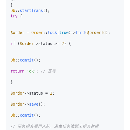
Db
::
startTrans
try
 {

$order
 = 
Order
::
lock
(
true
)->
find
(
$orderId
);

if
 (
$order
->status >= 
2
) {

Db
::
commit
();

return
'ok'
; 
// 幂等
}

$order
->status = 
2
;

$order
->
save
();

Db
::
commit
();

// 事务提交后再入队，避免任务读到未提交数据