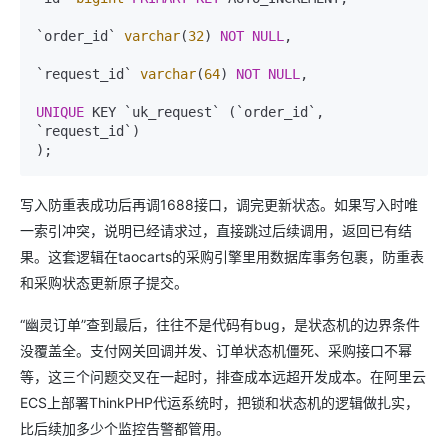
`order_id` 
varchar
(
32
) 
NOT NULL
,

`request_id` 
varchar
(
64
) 
NOT NULL
,

UNIQUE
 KEY `uk_request` (`order_id`, 
`request_id`)

写入防重表成功后再调1688接口，调完更新状态。如果写入时唯
一索引冲突，说明已经请求过，直接跳过后续调用，返回已有结
果。这套逻辑在taocarts的采购引擎里用数据库事务包裹，防重表
和采购状态更新原子提交。
“幽灵订单”查到最后，往往不是代码有bug，是状态机的边界条件
没覆盖全。支付网关回调并发、订单状态机僵死、采购接口不幂
等，这三个问题交叉在一起时，排查成本远超开发成本。在阿里云
ECS上部署ThinkPHP代运系统时，把锁和状态机的逻辑做扎实，
比后续加多少个监控告警都管用。