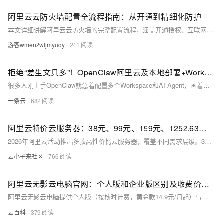
阿里云云防火墙配置全流程指南：从开通到精细化防护
本文详细讲解阿里云云防火墙的完整配置流程，涵盖开通授权、互联网边界防护、访问控制策略、VPC/NAT边界配置、日志审计与最佳实践，帮助用户从零搭建安全防护体系，实现云上资产的全方位流量管控与安全防护。
游客wmen2wljmyuqy
241
拒绝“差生文具多”！OpenClaw阿里云及本地部署+Workspace/Agent AI 优化扩展指南
很多人刚上手OpenClaw就急着配置多个Workspace和AI Agent，画着分工清晰的架构图，结果却陷入“协调成本高于收益”的困境——每个Workspace空空如也，最终还是协调Agent独自干完所有事。这就像“差生文具多”，盲目追求复杂架构的“专业感”，反而忽略了工具的核心价值。
一条云
682
阿里云特价云服务器：38元、99元、199元、1252.63元云服务器性能解析与选购指南
2026年阿里云活动推出多款高性价比云服务器，覆盖不同需求层级。38元/年轻量应用服务器（2核2G）适合个人建站与入门实践；99元/年经济型e实例（2核2G）适合小型企业官网与开发测试，享企业级品质保障；199元/年u1实例（2核4G）面向中小企业，提供独享算力与灵活扩展，支持AI助理快速部署；1252元/年u2i实例（4核8G）则适配中小型数据库、高并发Web应用及数据分析等复杂场景。用户需注意新用户限购、每日10点/15点抢购机制，以及首年特价续费恢复原价等规则，结合预算与业务需求合理选购。
云小子来社区
766
阿里云无影云电脑官网：个人版和企业版区别及收费价格、APP下载链接、免费3个月申请攻略
阿里云无影云电脑提供个人版（按核时计费，黄金款14.9元/月起）与企业版（包月套餐，4核8G仅199元/年），支持Windows/macOS/手机多端接入。APP下载及免费试用（1个月）详见官方页面。阿里云无影官网：https://t.aliyun.com/U/4fqTBa
云百科
379