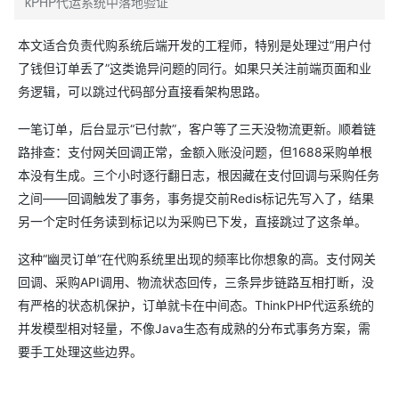
kPHP代运系统中落地验证
本文适合负责代购系统后端开发的工程师，特别是处理过“用户付
了钱但订单丢了”这类诡异问题的同行。如果只关注前端页面和业
务逻辑，可以跳过代码部分直接看架构思路。
一笔订单，后台显示“已付款”，客户等了三天没物流更新。顺着链
路排查：支付网关回调正常，金额入账没问题，但1688采购单根
本没有生成。三个小时逐行翻日志，根因藏在支付回调与采购任务
之间——回调触发了事务，事务提交前Redis标记先写入了，结果
另一个定时任务读到标记以为采购已下发，直接跳过了这条单。
这种“幽灵订单”在代购系统里出现的频率比你想象的高。支付网关
回调、采购API调用、物流状态回传，三条异步链路互相打断，没
有严格的状态机保护，订单就卡在中间态。ThinkPHP代运系统的
并发模型相对轻量，不像Java生态有成熟的分布式事务方案，需
要手工处理这些边界。