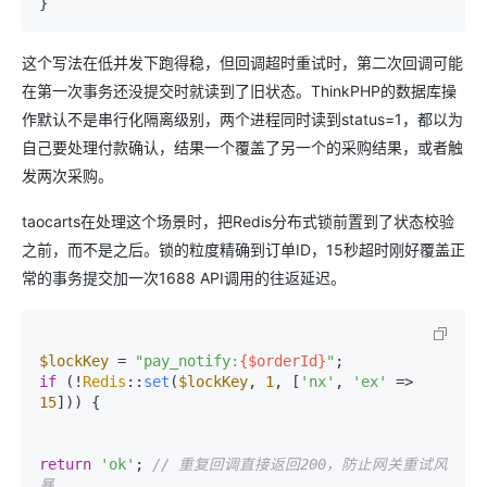
这个写法在低并发下跑得稳，但回调超时重试时，第二次回调可能
在第一次事务还没提交时就读到了旧状态。ThinkPHP的数据库操
作默认不是串行化隔离级别，两个进程同时读到status=1，都以为
自己要处理付款确认，结果一个覆盖了另一个的采购结果，或者触
发两次采购。
taocarts在处理这个场景时，把Redis分布式锁前置到了状态校验
之前，而不是之后。锁的粒度精确到订单ID，15秒超时刚好覆盖正
常的事务提交加一次1688 API调用的往返延迟。
$lockKey
 = 
"pay_notify:
{$orderId}
"
if
 (!
Redis
::
set
(
$lockKey
, 
1
, [
'nx'
, 
'ex'
 => 
15
])) {

return
'ok'
; 
// 重复回调直接返回200，防止网关重试风
暴