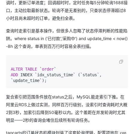
调时，更新订单进度；回调超时时，定时任务每5分钟轮询1688接
口，主动拉取最新状态。轮询不是无差别的，只查状态停滞超过8
小时且尚未超时的订单，避免扫全表。
查询时走索引是基本操作，但很多人忽略了状态停滞判断的性能陷
阱。where status in ('已付款','采购中') and update_time < now()
-8h 这个查询，单表到百万行时容易全表扫描。
ALTER TABLE
 `
order
ADD
 INDEX `idx_status_time` (`status`, 
复合索引把范围条件放在status之后，MySQL能走索引下推。在
阿里云RDS上做过实测，同样百万行级别，没索引时查询耗时大概
2到3秒，加索引后降到50毫秒以内。这个差距在并发轮询时尤其
明显——2秒的查询会堵住后续所有轮询任务。
taocarts的订单状态机模块封装了这套轮询逻辑，配置项放在
con