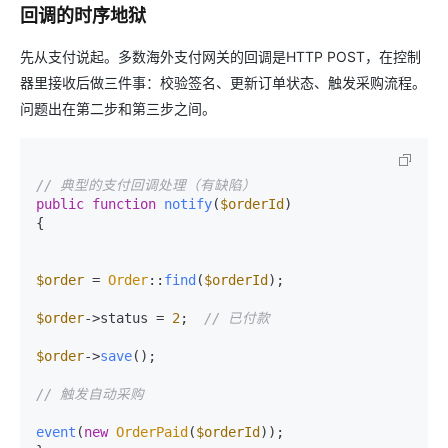
回调的时序地狱
先从支付说起。多数海外支付网关的回调是HTTP POST，在控制
器里接收后做三件事：校验签名、更新订单状态、触发采购流程。
问题出在第二步和第三步之间。
// 典型的支付回调处理（有缺陷）
public
function
notify
(
$orderId
{

$order
 = 
Order
::
find
(
$orderId
);

$order
->status = 
2
;  
// 已付款
$order
->
save
();

// 触发自动采购
event
(
new
OrderPaid
(
$orderId
));
