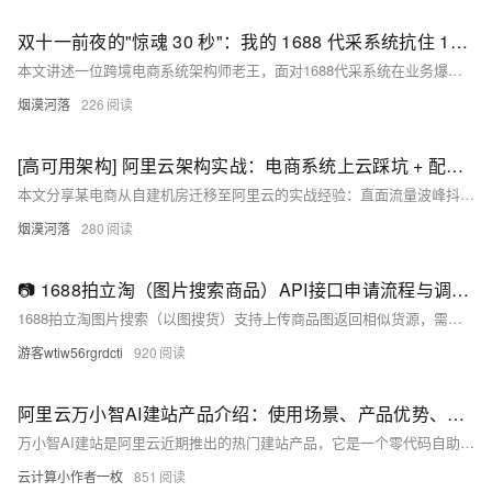
双十一前夜的"惊魂 30 秒"：我的 1688 代采系统抗住 10 倍流量的架构演进之路
本文讲述一位跨境电商系统架构师老王，面对1688代采系统在业务爆发（月单量从1万增至8万）下屡次崩溃的困境，历经三次架构演进：从单体Django“能跑就行”，到引入RabbitMQ异步解耦，最终依托阿里云RocketMQ、Redis企业版、API网关等构建高可用体系，成功扛住双十一15000 QPS峰值。真实、硬核、可复用。
烟漠河落
226
[高可用架构] 阿里云架构实战：电商系统上云踩坑 + 配置详解
本文分享某电商从自建机房迁移至阿里云的实战经验：直面流量波峰抖动痛点，通过解耦计算（ECS g7）、存储（RDS MySQL 8.0）、缓存（Redis集群）、静态资源（OSS）构建高可用架构；深度调优内核、PHP-FPM、数据库与网络参数，QPS提升近2倍，成本降低35%，实现两周零中断迁移。（239字）
烟漠河落
280
📷 1688拍立淘（图片搜索商品）API接口申请流程与调用Demo（附Python源码）
1688拍立淘图片搜索（以图搜货）支持上传商品图返回相似货源，需先申请白名单权限（自用型应用+人工审核），调用时须Base64编码图片并参与MD5签名。本文详解申请流程、参数规范、Python调用Demo及常见避坑指南，助力高效选品。（239字）
游客wtiw56rgrdcti
920
阿里云万小智AI建站产品介绍：使用场景、产品优势、收费价格参考
万小智AI建站是阿里云近期推出的热门建站产品，它是一个零代码自助建站平台，可以帮助您轻松、高效地创建和发布响应式网站。本文为大家介绍万小智AI建站的使用场景、产品优势、收费价格情况，以供参考。
云计算小作者一枚
851