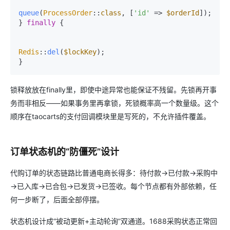
queue
(
ProcessOrder
::
class
, [
'id'
 => 
$orderId
]);

} 
finally
 {

Redis
::
del
(
$lockKey
);

锁释放放在finally里，即使中途异常也能保证不残留。先锁再开事
务而非相反——如果事务里再拿锁，死锁概率高一个数量级。这个
顺序在taocarts的支付回调模块里是写死的，不允许插件覆盖。
订单状态机的“防僵死”设计
代购订单的状态链路比普通电商长得多：待付款→已付款→采购中
→已入库→已合包→已发货→已签收。每个节点都有外部依赖，任
何一步断了，后面全部停摆。
状态机设计成“被动更新+主动轮询”双通道。1688采购状态正常回