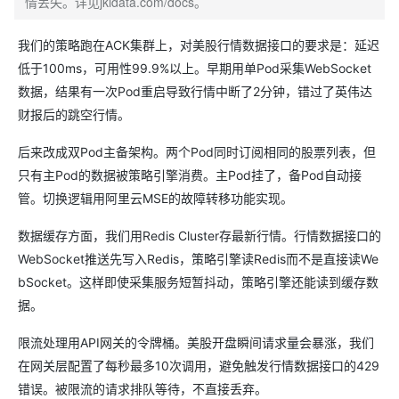
情丢失。详见jkidata.com/docs。
我们的策略跑在ACK集群上，对美股行情数据接口的要求是：延迟
低于100ms，可用性99.9%以上。早期用单Pod采集WebSocket
数据，结果有一次Pod重启导致行情中断了2分钟，错过了英伟达
财报后的跳空行情。
后来改成双Pod主备架构。两个Pod同时订阅相同的股票列表，但
只有主Pod的数据被策略引擎消费。主Pod挂了，备Pod自动接
管。切换逻辑用阿里云MSE的故障转移功能实现。
数据缓存方面，我们用Redis Cluster存最新行情。行情数据接口的
WebSocket推送先写入Redis，策略引擎读Redis而不是直接读We
bSocket。这样即使采集服务短暂抖动，策略引擎还能读到缓存数
据。
限流处理用API网关的令牌桶。美股开盘瞬间请求量会暴涨，我们
在网关层配置了每秒最多10次调用，避免触发行情数据接口的429
错误。被限流的请求排队等待，不直接丢弃。