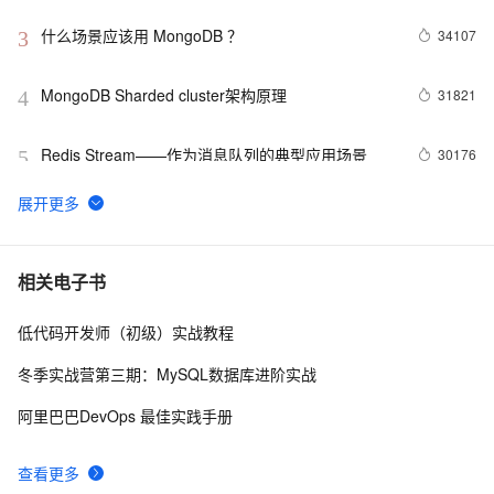
析
什么场景应该用 MongoDB ？
34107
3
MongoDB Sharded cluster架构原理
31821
4
Redis Stream——作为消息队列的典型应用场景
30176
5
MongoDB 生态 - 可视化管理工具
29981
6
DRDS 数据恢复重磅发布，全方位保障您的数据安全
27959
7
相关电子书
低代码开发师（初级）实战教程
PostgreSQL upsert功能(insert on conflict do)的用法
27713
8
冬季实战营第三期：MySQL数据库进阶实战
Linux 性能诊断 perf使用指南
27098
9
阿里巴巴DevOps 最佳实践手册
PostgreSQL 9种索引的原理和应用场景
26469
10
查看更多