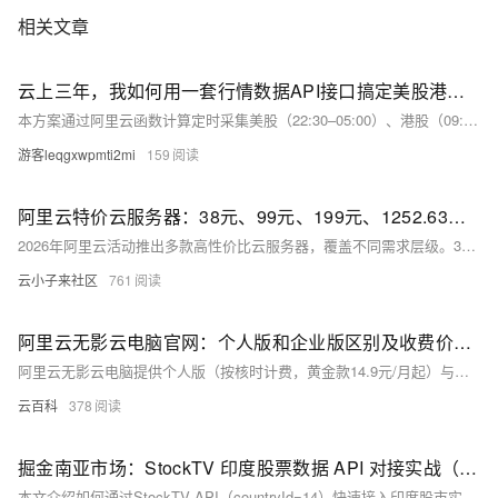
相关文章
云上三年，我如何用一套行情数据API接口搞定美股港股双市场
本方案通过阿里云函数计算定时采集美股（22:30–05:00）、港股（09:30–16:00）指数数据，50行核心代码实现重试、OSS存储与月度归档；冷存降本70%，pandas自动对齐跨市场日期，支持高效回测与相关性分析。
游客leqgxwpmti2mi
159
阿里云特价云服务器：38元、99元、199元、1252.63元云服务器性能解析与选购指南
2026年阿里云活动推出多款高性价比云服务器，覆盖不同需求层级。38元/年轻量应用服务器（2核2G）适合个人建站与入门实践；99元/年经济型e实例（2核2G）适合小型企业官网与开发测试，享企业级品质保障；199元/年u1实例（2核4G）面向中小企业，提供独享算力与灵活扩展，支持AI助理快速部署；1252元/年u2i实例（4核8G）则适配中小型数据库、高并发Web应用及数据分析等复杂场景。用户需注意新用户限购、每日10点/15点抢购机制，以及首年特价续费恢复原价等规则，结合预算与业务需求合理选购。
云小子来社区
761
阿里云无影云电脑官网：个人版和企业版区别及收费价格、APP下载链接、免费3个月申请攻略
阿里云无影云电脑提供个人版（按核时计费，黄金款14.9元/月起）与企业版（包月套餐，4核8G仅199元/年），支持Windows/macOS/手机多端接入。APP下载及免费试用（1个月）详见官方页面。阿里云无影官网：https://t.aliyun.com/U/4fqTBa
云百科
378
掘金南亚市场：StockTV 印度股票数据 API 对接实战（极致实时性）
本文介绍如何通过StockTV API（countryId=14）快速接入印度股市实时行情：涵盖NSE/BSE股票、Nifty 50指数、多周期K线、涨跌幅榜、公司资料及IPO日历，支持HTTP/WS双模式，助力开发者高效构建金融应用。（239字）