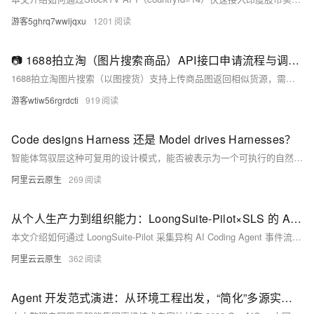
游客5ghrq7wwljqxu
1201
📷 1688拍立淘（图片搜索商品）API接口申请流程与调用Demo（附Python源码）
1688拍立淘图片搜索（以图搜货）支持上传商品图返回相似货源，需先申请白名单权限（自用型应用+人工审核），调用时须Base64编码图片并参与MD5签名。本文详解申请流程、参数规范、Python调用Demo及常见避坑指南，助力高效选品。（239字）
游客wtiw56rgrdcti
919
Code designs Harness 还是 Model drives Harnesses？
智能体驾驭层这种可复用的设计模式，能否被表示为一个可执行的自然语言对象，将模型周围偶然的胶水转变为科学的表示对象。
阿里云云原生
269
从个人生产力到组织能力：LoongSuite-Pilot×SLS 的 AI Coding 度量实践
本文介绍如何通过 LoongSuite-Pilot 采集异构 AI Coding Agent 事件流，结合 SLS 大盘的 SQL 分析能力，构建从个人使用行为到组织级度量的完整看板，帮助研发团队量化 AI 工具的实际落地效果。
阿里云云原生
362
Agent 开发范式演进：从环境工程出发，“简化”多源实时上下文