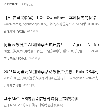
YUNYEYE
1143
【AI 尝鲜实验室】上新 | QwenPaw：本地优先的多渠道个人 AI 助手，让 AI 分身住进你的钉钉与飞书
QwenPaw 是 AgentScope 团队开源的本地优先个人 AI 助手（GitHub 17.4k+ Stars，Apache-2.0 协议），非普通 ChatBot，而是具备长期记忆、多渠道接入（钉钉/飞书/微信/Discord）、本地跑模型、多 Agent 协作能力的“AI 分身”。本实验通过阿里云计算巢一键云端部署，浏览器安全代理即可快速配置使用。
弹性计算-百晓生
630
阿里云数据库 AI 加速季火热开启！—— Agentic Native 的瑶池数据库释放数据潜能，畅享超值优惠！
阿里云数据库6月特惠：明星产品低至3折，赠1728元礼包！DB for AI原生向量引擎、PolarDB国产自研库、RDS/ClickHouse等AI能力全面升级，免费试用+专属折扣同步开启（6.1-6.30）→速戳活动页！
学习数据库的小张
240
2026年阿里云AI 加速季活动数据库优惠，PolarDB年付5折起，数据库上云优选
2026年阿里云AI加速季数据库活动正在进行中，以"Agentic Native"为核心，覆盖RDS、PolarDB、ADB等全系列数据库产品。活动亮点包括：新用户可免费试用Supabase、长期记忆、RDS Agent等AI能力；DAS Agent、Data Agent、Meta Agent等Agent类产品限时享7-8折并可叠加满减券；RDS/PolarDB搭配AI助手套餐年付低至6折起；另有DuckDB、MongoDB 8.0、AnalyticDB等热门产品续费/升级享6折优惠。
云计算学习者
539
基于MATLAB的语音信号时域特征提取实现
基于MATLAB的语音信号时域特征提取实现