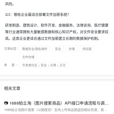
风险。
Q3：哪些企业最适合部署文件加密系统？
研发制造、建筑设计、软件开发、金融服务、法律咨询、医疗健康
等行业通常拥有大量敏感数据和核心知识产权，对文件安全要求较
高。这类企业更适合通过文件加密建立长期的数据保护机制。
文章标签：
数据安全/隐私保护
安全
存储
供应链
文件存储
来 源：
开发者社区
>
安全
>
文章
> 正文
相关文章
📷 1688拍立淘（图片搜索商品）API接口申请流程与调用Demo（附Python源码）
1688拍立淘图片搜索（以图搜货）支持上传商品图返回相似货源，需先申请白名单权限（自用型应用+人工审核），调用时须Base64编码图片并参与MD5签名。本文详解申请流程、参数规范、Python调用Demo及常见避坑指南，助力高效选品。（239字）