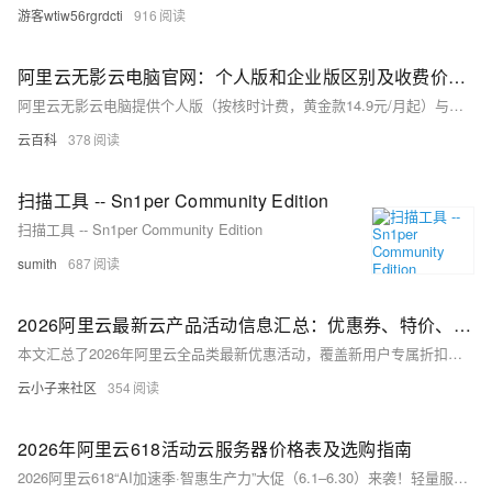
游客wtiw56rgrdcti
916
阿里云无影云电脑官网：个人版和企业版区别及收费价格、APP下载链接、免费3个月申请攻略
阿里云无影云电脑提供个人版（按核时计费，黄金款14.9元/月起）与企业版（包月套餐，4核8G仅199元/年），支持Windows/macOS/手机多端接入。APP下载及免费试用（1个月）详见官方页面。阿里云无影官网：https://t.aliyun.com/U/4fqTBa
云百科
378
扫描工具 -- Sn1per Community Edition
扫描工具 -- Sn1per Community Edition
sumith
687
2026阿里云最新云产品活动信息汇总：优惠券、特价、扶持政策一览
本文汇总了2026年阿里云全品类最新优惠活动，覆盖新用户专属折扣券、学生300元无门槛券、中小企业最高百万扶持金等福利，同时整理了云安全、云通信、无影云桌面、云原生、数据库、OCR识别等十余条细分产品线的特惠专场，从建站、AI开发到企业数字化转型的各类上云需求都能找到适配的高性价比方案，还补充了优惠券使用规则的常见问题解答，帮助不同类型的用户精准匹配优惠权益，最大化降低上云成本。
云小子来社区
354
2026年阿里云618活动云服务器价格表及选购指南
2026阿里云618“AI加速季·智惠生产力”大促（6.1–6.30）来袭！轻量服务器低至38元/年，e实例99元/年、u1实例199元/年；u2i/c9i/g9i/r9i等高配机型享3–6.4折。新人领券最高减800元，每日限时秒杀，AI开发者优选组合购——上云省钱正当时！