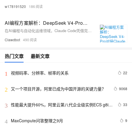
w178191520
186
AI编程方案解析：DeepSeek V4-Pro对接Claude Code全指南：配置、实测与问题排查
在AI编程与自动化运维领域，Claude Code凭借完善的工具调用能力、全流程任务执行逻辑，成为众多开发者和运维人员的常用工具。但原生接入高阶模型存在使用成本偏高、账号稳定性不足、限流频发等问题，寻找高性价比的替代模型成为行业普遍需求。2026年DeepSeek V4-Pro凭借强大的推理能力、超长上下文以及原生协议兼容性，成为适配Claude Code的优选方案。与此同时，OpenClaw、Hermes Agent两类主流AI智能体框架，依托阿里云轻量应用服务器可实现快速部署，搭配阿里云百炼Token Plan还能进一步统筹模型调用、控制使用成本。本文将围绕模型对接、Agent选型部署、订
Clawdbot
490
热门文章
最新文章
视频码率、分辨率、帧率的关系
22
1
又一个项目开源，阿里已成为中国开源的关键力量？
9068
2
性能最大提升60%，阿里云第八代企业级实例ECS g8i正
33
3
式上线
MaxCompute问答整理之9月
9
4