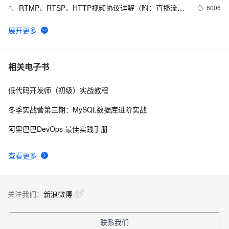
RTMP、RTSP、HTTP视频协议详解（附：直播流地
6006
5
址、播放软件）
【YOLOv8改进 - 注意力机制】Triplet Attention：轻量有
4
6
效的三元注意力
Python PIL远程命令执行漏洞复现(CVE-2017-8291 
11
7
相关电子书
CVE-2017-8291)
低代码开发师（初级）实战教程
新年快乐 ~
1
8
冬季实战营第三期：MySQL数据库进阶实战
50个优秀的名片设计作品欣赏
578
9
阿里巴巴DevOps 最佳实践手册
WebBrowser控件使用详解
590
10
查看更多
关注我们：
新浪微博
联系我们